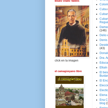
Beato Olallo Valdés
Colom
Cuba
Cuban
Cuban
Regue
Damas
(146)
Delio 
Denis 
Deside
(43)
Donal
Dra. 
click en la imagen
Educa
Efraín
el camagüeyano libre
El be
Busta
El En
Elecc
Electi
Elena
Ena C
blog
(