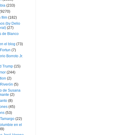
bia
(233)
(9270)
 film
(182)
os (by Delio
ral)
(27)
 de Blanco
en el blog
(73)
Fortun
(7)
rio Borroto Jr.
d Trump
(15)
Amor
(244)
tion
(2)
 Riverón
(5)
so de Susana
mante
(2)
canto
(8)
iones
(45)
ons
(53)
 Tamargo
(22)
olumbie en el
39)