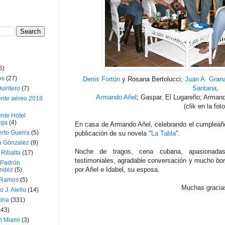
5)
os
(27)
Denis Fortún
y Rosana Bertolucci;
Juan A. Gran
Santana
,
uintero
(7)
Armando Añel
; Gaspar, El Lugareño; Arma
ente aéreo 2018
(clik en la foto
nte Hotel
oga
(4)
En casa de Armando Añel, celebrando el cumpleañ
erto Guerra
(5)
publicación de su novela "
La Tabla
".
a Gónzalez
(9)
Noche de tragos, cena cubana, apasionadas 
 Ribalta
(17)
testimoniales, agradable conversación y mucho
bo
 Padrón
por Añel e Idabel, su esposa.
ndez
(5)
 Ramos
(5)
Muchas gracia
o J. Aiello
(14)
tina
(331)
643)
n Miami
(3)