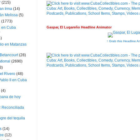
r
(215)
an Irma
(14)
án Melissa
(5)
a
(1773)
Gaspar, El Lugareño Headline Animator
a en Cuba
)
4)
↑ Grab this Headline A
dio en Matanzas
 Betancourt
(28)
ational
(2690)
3)
et Rivero
(48)
ablo II en Cuba
(4)
bana de hoy
z Reconciliada
gre del tequila
s
(14)
lee
(12)