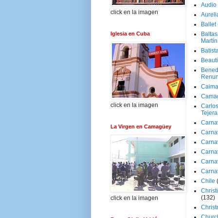
Audio
click en la imagen
Aureli
Ballet
Iglesia en Cuba
Baltas
Martín
Batist
Beaut
Bened
Renun
Caima
Cama
click en la imagen
Carlos
Tejera
Carna
La Virgen en Camagüey
Carna
Carna
Carna
Carna
Carna
Chile
Christ
(132)
click en la imagen
Chris
Churc