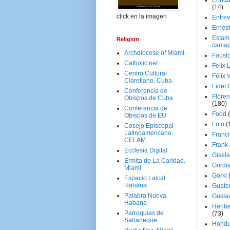
Enriq
(14)
click en la imagen
Entrev
Ernes
Estam
Religion
camag
Archdiocese of Miami
Faust
Catholic.net
Felix 
Centro Cultural
Félix 
Claretiano. Cuba
Fidel 
Conferencia de
Floren
Obispos de Cuba
(180)
Conferencia de
Food
Obispos de EU
Foto
(
Cosejo Episcopal
Latinoamericano.
Franci
CELAM
Frank
Ecclesia Digital
Gisel
Ermita de La Caridad.
Gordi
Miami
Gorki
Espacio Laical.
Habana
Guate
Palabra Nueva.
Gusta
Habana
Herib
Parroquias de
(73)
Sabaneque
Hondu