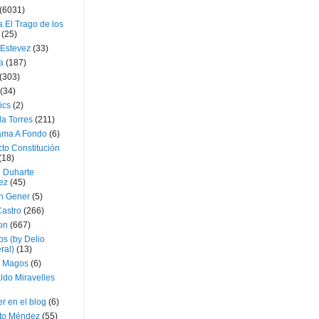
(6031)
 El Trago de los
(25)
 Estevez
(33)
a
(187)
(303)
(34)
ics
(2)
a Torres
(211)
ama A Fondo
(6)
to Constitución
(18)
l Duharte
ez
(45)
 Gener
(5)
Castro
(266)
on
(667)
os (by Delio
ral)
(13)
 Magos
(6)
ldo Miravelles
r en el blog
(6)
to Méndez
(55)