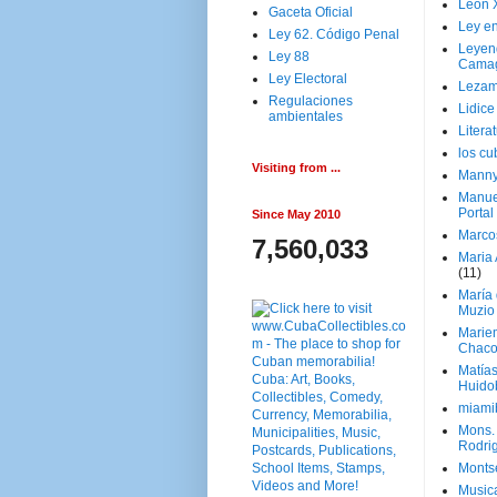
Leon 
Gaceta Oficial
Ley en
Ley 62. Código Penal
Leyen
Ley 88
Cama
Ley Electoral
Lezam
Regulaciones
Lidic
ambientales
Litera
los c
Visiting from ...
Manny
Manue
Portal
Since May 2010
Marco
7,560,033
Maria 
(11)
María
Muzio
Marie
Chaco
Matía
Huido
miami
Mons. 
Rodri
Monts
Music