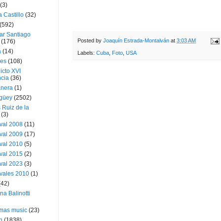
(3)
a Castillo
(32)
(592)
ar Santiago
Posted by
Joaquín Estrada-Montalván
at
3:03 AM
(176)
a
(14)
Labels:
Cuba
,
Foto
,
USA
ies
(108)
icto XVI
cia
(36)
nera
(1)
güey
(2502)
 Ruiz de la
(3)
val 2008
(11)
val 2009
(17)
val 2010
(5)
val 2015
(2)
val 2023
(3)
vales 2010
(1)
(42)
ina Balinotti
tmas music
(23)
h
(1838)