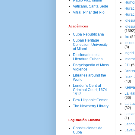
Radio Paz. Miami
Humo
Vaticano. Santa Sede
Hurac
Vitral. Pinar del Rio
Hurac
Iglesi
Académicos
Iglesi
(1392
Cuba Republicana
Ike
(5
Cuban Heritage
Incen
Collection. University
(8)
of Miami
Ingrid
Diccionario de la
Literatura Cubana
Intern
Encyclopedia of Mass
J11
(5
Violence
Janiss
Libraries around the
Juan P
World
(43)
London's Central
Kenya
Criminal Court, 1674 -
La Ha
1913
(66)
Pew Hispanic Center
La Lu
The Newberry Library
(32)
La san
(1)
Legislación Cubana
Latino
Constituciones de
Laval
Cuba