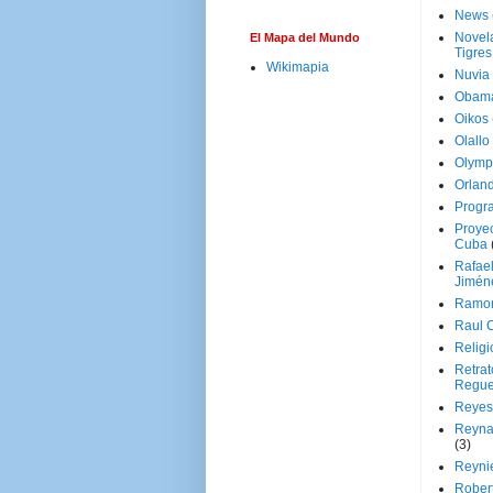
News
Novela
El Mapa del Mundo
Tigres
Wikimapia
Nuvia
Obam
Oikos
Olallo
Olymp
Orland
Progr
Proyec
Cuba
Rafae
Jimén
Ramon
Raul 
Religi
Retrat
Regue
Reyes
Reyna
(3)
Reynie
Rober