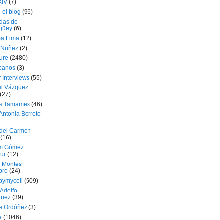
XIV
(7)
 el blog
(96)
das de
güey
(6)
a Lima
(12)
e Nuñez
(2)
ture
(2480)
ubanos
(3)
 Interviews
(55)
l Vázquez
(27)
s Tamames
(46)
Antonia Borroto
 del Carmen
(16)
m Gómez
ur
(12)
s Montes
bro
(24)
bymycell
(509)
Adolfo
guez
(39)
e Ordóñez
(3)
a
(1046)