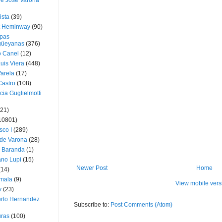
ue José Varona
ista
(39)
t Heminway
(90)
pas
üeyanas
(376)
o Canel
(12)
Luis Viera
(448)
Varela
(17)
Castro
(108)
cia Guglielmotti
(21)
10801)
sco I
(289)
 de Varona
(28)
a Baranda
(1)
ano Lupi
(15)
Newer Post
Home
(14)
mala
(9)
View mobile vers
v
(23)
erto Hernandez
Subscribe to:
Post Comments (Atom)
ras
(100)