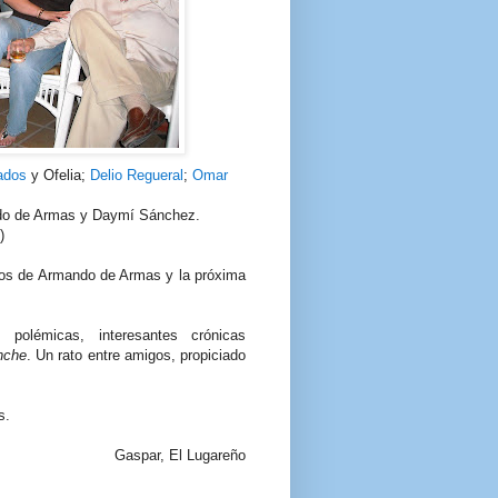
ados
y Ofelia;
Delio Regueral
;
Omar
ndo de Armas y Daymí Sánchez.
)
os de Armando de Armas y la próxima
polémicas, interesantes crónicas
nche
. Un rato entre amigos, propiciado
s.
Gaspar, El Lugareño