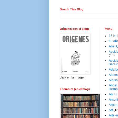
Search This Blog
Orígenes (en el blog)
Menu
15 N
(
50 añ
Abel Q
Accid
(10)
Accide
Sarat
Adalb
Alaim
click en la imagen
Aleisa
Angel
Herná
Literatura (en el blog)
Ani D
Antoni
Argen
Art
(1
Arte e