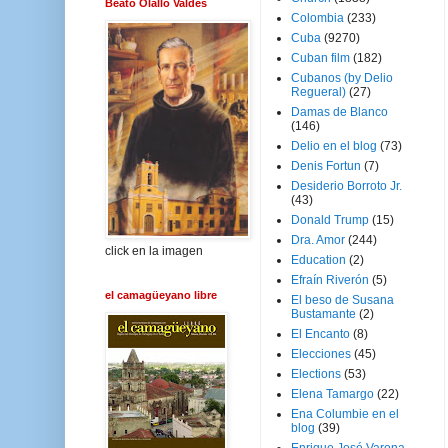
Beato Olallo Valdés
Colombia
(233)
Cuba
(9270)
Cuban film
(182)
Cubanos (by Delio
Regueral)
(27)
Damas de Blanco
(146)
Delio en el blog
(73)
Denis Fortun
(7)
Desiderio Borroto Jr.
(43)
Donald Trump
(15)
Dra. Amor
(244)
click en la imagen
Education
(2)
Efraín Riverón
(5)
el camagüeyano libre
El beso de Susana
Bustamante
(2)
El Encanto
(8)
Elecciones
(45)
Elections
(53)
Elena Tamargo
(22)
Ena Columbie en el
blog
(39)