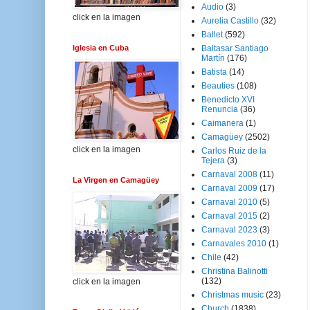
Audio
(3)
click en la imagen
Aurelia Castillo
(32)
Ballet
(592)
Iglesia en Cuba
Baltasar Santiago
Martín
(176)
Batista
(14)
Beauties
(108)
Benedicto XVI
Renuncia
(36)
Caimanera
(1)
Camagüey
(2502)
click en la imagen
Carlos Ruiz de la
Tejera
(3)
Carnaval 2008
(11)
La Virgen en Camagüey
Carnaval 2009
(17)
Carnaval 2010
(5)
Carnaval 2015
(2)
Carnaval 2023
(3)
Carnavales 2010
(1)
Chile
(42)
Christina Balinotti
(132)
click en la imagen
Christmas music
(23)
Church
(1838)