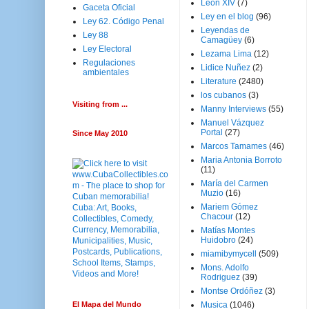
Leon XIV
(7)
Gaceta Oficial
Ley en el blog
(96)
Ley 62. Código Penal
Leyendas de
Ley 88
Camagüey
(6)
Ley Electoral
Lezama Lima
(12)
Regulaciones
Lidice Nuñez
(2)
ambientales
Literature
(2480)
los cubanos
(3)
Visiting from ...
Manny Interviews
(55)
Manuel Vázquez
Portal
(27)
Since May 2010
Marcos Tamames
(46)
Maria Antonia Borroto
(11)
María del Carmen
Muzio
(16)
Mariem Gómez
Chacour
(12)
Matías Montes
Huidobro
(24)
miamibymycell
(509)
Mons. Adolfo
Rodriguez
(39)
Montse Ordóñez
(3)
El Mapa del Mundo
Musica
(1046)