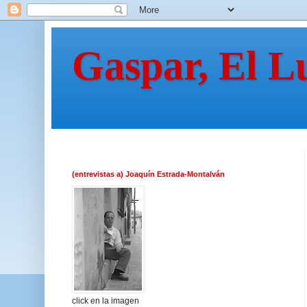
Gaspar, El L
(entrevistas a) Joaquín Estrada-Montalván
click en la imagen