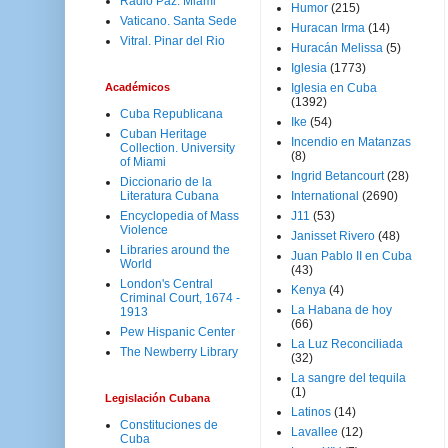
Radio Paz. Miami
Humor
(215)
Vaticano. Santa Sede
Huracan Irma
(14)
Vitral. Pinar del Rio
Huracán Melissa
(5)
Iglesia
(1773)
Académicos
Iglesia en Cuba
(1392)
Cuba Republicana
Ike
(54)
Cuban Heritage
Incendio en Matanzas
Collection. University
(8)
of Miami
Ingrid Betancourt
(28)
Diccionario de la
Literatura Cubana
International
(2690)
Encyclopedia of Mass
J11
(53)
Violence
Janisset Rivero
(48)
Libraries around the
Juan Pablo II en Cuba
World
(43)
London's Central
Kenya
(4)
Criminal Court, 1674 -
La Habana de hoy
1913
(66)
Pew Hispanic Center
La Luz Reconciliada
The Newberry Library
(32)
La sangre del tequila
(1)
Legislación Cubana
Latinos
(14)
Constituciones de
Lavallee
(12)
Cuba