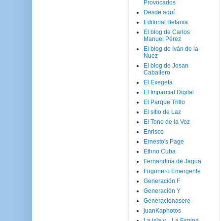
Provocados
Desde aquí
Editorial Betania
El blog de Carlos
Manuel Pérez
El blog de Iván de la
Nuez
El blog de Josan
Caballero
El Exegeta
El Imparcial Digital
El Parque Trillo
El sitio de Laz
El Tono de la Voz
Enrisco
Ernesto's Page
Ethno Cuba
Fernandina de Jagua
Fogonero Emergente
Generación F
Generación Y
Generacionasere
juanKaphotos
La isla y ...La Espina