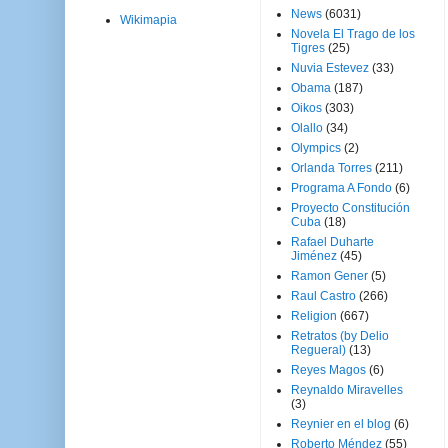
News
(6031)
Wikimapia
Novela El Trago de los
Tigres
(25)
Nuvia Estevez
(33)
Obama
(187)
Oikos
(303)
Olallo
(34)
Olympics
(2)
Orlanda Torres
(211)
Programa A Fondo
(6)
Proyecto Constitución
Cuba
(18)
Rafael Duharte
Jiménez
(45)
Ramon Gener
(5)
Raul Castro
(266)
Religion
(667)
Retratos (by Delio
Regueral)
(13)
Reyes Magos
(6)
Reynaldo Miravelles
(3)
Reynier en el blog
(6)
Roberto Méndez
(55)