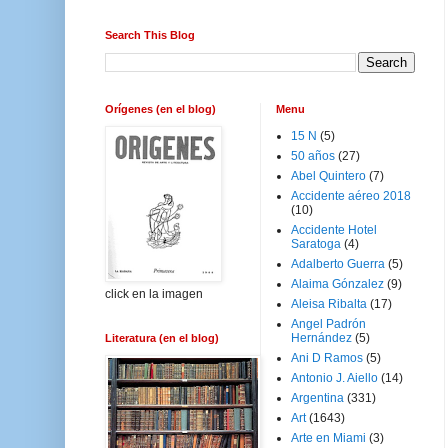
Search This Blog
Orígenes (en el blog)
Menu
15 N
(5)
50 años
(27)
Abel Quintero
(7)
Accidente aéreo 2018
(10)
Accidente Hotel
Saratoga
(4)
Adalberto Guerra
(5)
Alaima Gónzalez
(9)
click en la imagen
Aleisa Ribalta
(17)
Angel Padrón
Hernández
(5)
Literatura (en el blog)
Ani D Ramos
(5)
Antonio J. Aiello
(14)
Argentina
(331)
Art
(1643)
Arte en Miami
(3)