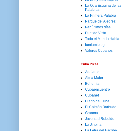
La Otra Esquina de las
Palabras
La Primera Palabra
Parque del Ajedrez
Penúltimos días
Punt de Vista
Todo el Mundo Habla
tumiamiblog
Valores Cubanos
Cuba Press
Adelante
Alma Mater
Bohemia
Cubaencuentro
Cubanet
Diario de Cuba
El Caimán Barbudo
Granma
Juventud Rebelde
La Jiribilla
La Letra del Escriba