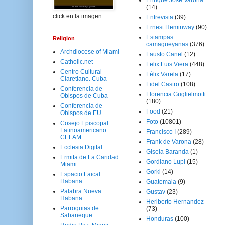
Enrique José Varona
(14)
click en la imagen
Entrevista
(39)
Ernest Heminway
(90)
Estampas
Religion
camagüeyanas
(376)
Archdiocese of Miami
Fausto Canel
(12)
Catholic.net
Felix Luis Viera
(448)
Centro Cultural
Félix Varela
(17)
Claretiano. Cuba
Fidel Castro
(108)
Conferencia de
Florencia Guglielmotti
Obispos de Cuba
(180)
Conferencia de
Food
(21)
Obispos de EU
Foto
(10801)
Cosejo Episcopal
Latinoamericano.
Francisco I
(289)
CELAM
Frank de Varona
(28)
Ecclesia Digital
Gisela Baranda
(1)
Ermita de La Caridad.
Gordiano Lupi
(15)
Miami
Gorki
(14)
Espacio Laical.
Habana
Guatemala
(9)
Palabra Nueva.
Gustav
(23)
Habana
Heriberto Hernandez
Parroquias de
(73)
Sabaneque
Honduras
(100)