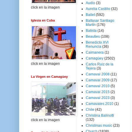
Audio
(3)
click en la imagen
Aurelia Castillo
(32)
Ballet
(592)
Iglesia en Cuba
Baltasar Santiago
Martín
(176)
Batista
(14)
Beauties
(108)
Benedicto XVI
Renuncia
(36)
Caimanera
(1)
Camagüey
(2502)
click en la imagen
Carlos Ruiz de la
Tejera
(3)
Carnaval 2008
(11)
La Virgen en Camagüey
Carnaval 2009
(17)
Carnaval 2010
(5)
Carnaval 2015
(2)
Carnaval 2023
(3)
Carnavales 2010
(1)
Chile
(42)
Christina Balinotti
(132)
click en la imagen
Christmas music
(23)
Church
(1838)