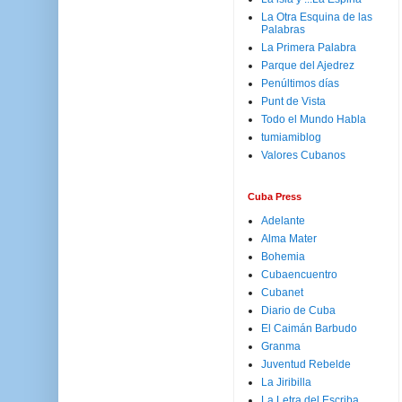
La Otra Esquina de las
Palabras
La Primera Palabra
Parque del Ajedrez
Penúltimos días
Punt de Vista
Todo el Mundo Habla
tumiamiblog
Valores Cubanos
Cuba Press
Adelante
Alma Mater
Bohemia
Cubaencuentro
Cubanet
Diario de Cuba
El Caimán Barbudo
Granma
Juventud Rebelde
La Jiribilla
La Letra del Escriba