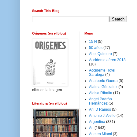
Search This Blog
Orígenes (en el blog)
Menu
15 N
(5)
50 años
(27)
Abel Quintero
(7)
Accidente aéreo 2018
(10)
Accidente Hotel
Saratoga
(4)
Adalberto Guerra
(5)
Alaima Gónzalez
(9)
click en la imagen
Aleisa Ribalta
(17)
Angel Padrón
Hernández
(5)
Literatura (en el blog)
Ani D Ramos
(5)
Antonio J. Aiello
(14)
Argentina
(331)
Art
(1643)
Arte en Miami
(3)