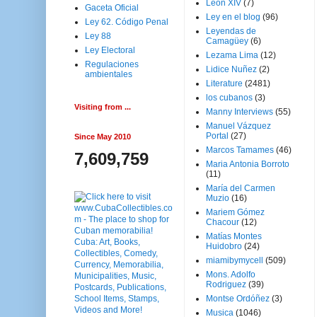
Leon XIV
(7)
Gaceta Oficial
Ley en el blog
(96)
Ley 62. Código Penal
Leyendas de
Ley 88
Camagüey
(6)
Ley Electoral
Lezama Lima
(12)
Regulaciones
Lidice Nuñez
(2)
ambientales
Literature
(2481)
los cubanos
(3)
Visiting from ...
Manny Interviews
(55)
Manuel Vázquez
Portal
(27)
Since May 2010
Marcos Tamames
(46)
7,609,759
Maria Antonia Borroto
(11)
María del Carmen
Muzio
(16)
Mariem Gómez
Chacour
(12)
Matías Montes
Huidobro
(24)
miamibymycell
(509)
Mons. Adolfo
Rodriguez
(39)
Montse Ordóñez
(3)
Musica
(1046)