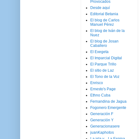
Provocados
Desde aquí
Editorial Betania
El blog de Carlos
Manuel Pérez
El blog de Iván de la
Nuez
El blog de Josan
Caballero
El Exegeta
El Imparcial Digital
El Parque Trillo
El sitio de Laz
El Tono de la Voz
Enrisco
Ernesto's Page
Ethno Cuba
Fernandina de Jagua
Fogonero Emergente
Generación F
Generación Y
Generacionasere
juanKaphotos
La isla y ...La Espina