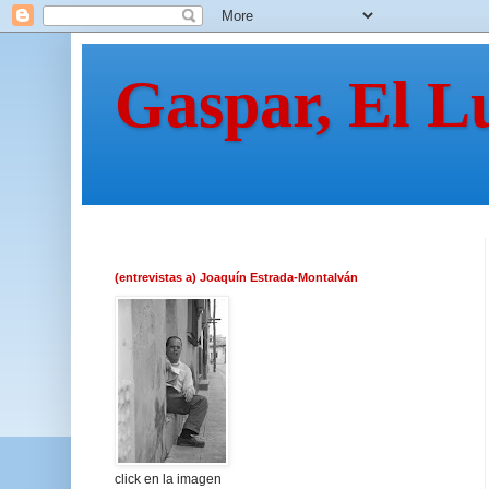
Gaspar, El L
(entrevistas a) Joaquín Estrada-Montalván
click en la imagen