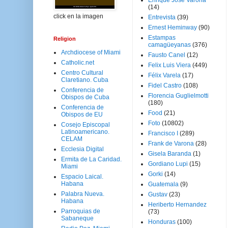
Enrique José Varona
(14)
click en la imagen
Entrevista
(39)
Ernest Heminway
(90)
Estampas
Religion
camagüeyanas
(376)
Archdiocese of Miami
Fausto Canel
(12)
Catholic.net
Felix Luis Viera
(449)
Centro Cultural
Félix Varela
(17)
Claretiano. Cuba
Fidel Castro
(108)
Conferencia de
Florencia Guglielmotti
Obispos de Cuba
(180)
Conferencia de
Food
(21)
Obispos de EU
Foto
(10802)
Cosejo Episcopal
Latinoamericano.
Francisco I
(289)
CELAM
Frank de Varona
(28)
Ecclesia Digital
Gisela Baranda
(1)
Ermita de La Caridad.
Gordiano Lupi
(15)
Miami
Gorki
(14)
Espacio Laical.
Habana
Guatemala
(9)
Palabra Nueva.
Gustav
(23)
Habana
Heriberto Hernandez
Parroquias de
(73)
Sabaneque
Honduras
(100)