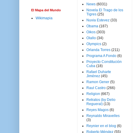
News
(6031)
Novela El Trago de los
El Mapa del Mundo
Tigres
(25)
Wikimapia
Nuvia Estevez
(33)
Obama
(187)
Oikos
(303)
Olallo
(34)
Olympics
(2)
Orlanda Torres
(211)
Programa A Fondo
(6)
Proyecto Constitución
Cuba
(18)
Rafael Duharte
Jiménez
(45)
Ramon Gener
(5)
Raul Castro
(266)
Religion
(667)
Retratos (by Delio
Regueral)
(13)
Reyes Magos
(6)
Reynaldo Miravelles
(3)
Reynier en el blog
(6)
Roberto Méndez
(55)