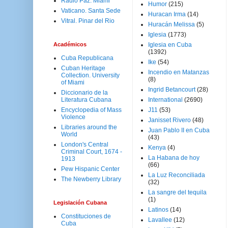
Radio Paz. Miami
Humor
(215)
Vaticano. Santa Sede
Huracan Irma
(14)
Vitral. Pinar del Rio
Huracán Melissa
(5)
Iglesia
(1773)
Académicos
Iglesia en Cuba
(1392)
Cuba Republicana
Ike
(54)
Cuban Heritage
Incendio en Matanzas
Collection. University
(8)
of Miami
Ingrid Betancourt
(28)
Diccionario de la
Literatura Cubana
International
(2690)
Encyclopedia of Mass
J11
(53)
Violence
Janisset Rivero
(48)
Libraries around the
Juan Pablo II en Cuba
World
(43)
London's Central
Kenya
(4)
Criminal Court, 1674 -
La Habana de hoy
1913
(66)
Pew Hispanic Center
La Luz Reconciliada
The Newberry Library
(32)
La sangre del tequila
(1)
Legislación Cubana
Latinos
(14)
Constituciones de
Lavallee
(12)
Cuba