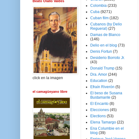
Beato Olallo Valdés
Colombia
(233)
Cuba
(9271)
Cuban film
(182)
Cubanos (by Delio
Regueral)
(27)
Damas de Blanco
(146)
Delio en el blog
(73)
Denis Fortun
(7)
Desiderio Borroto Jr.
(43)
Donald Trump
(15)
Dra. Amor
(244)
click en la imagen
Education
(2)
Efraín Riverón
(5)
el camagüeyano libre
El beso de Susana
Bustamante
(2)
El Encanto
(8)
Elecciones
(45)
Elections
(53)
Elena Tamargo
(22)
Ena Columbie en el
blog
(39)