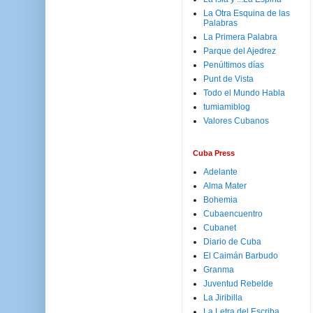
La Otra Esquina de las
Palabras
La Primera Palabra
Parque del Ajedrez
Penúltimos días
Punt de Vista
Todo el Mundo Habla
tumiamiblog
Valores Cubanos
Cuba Press
Adelante
Alma Mater
Bohemia
Cubaencuentro
Cubanet
Diario de Cuba
El Caimán Barbudo
Granma
Juventud Rebelde
La Jiribilla
La Letra del Escriba