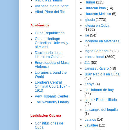
Radio Paz. Miami
Humor
(215)
Vaticano. Santa Sede
Huracan Irma
(14)
Vitral. Pinar del Rio
Huracán Melissa
(5)
Iglesia
(1773)
Académicos
Iglesia en Cuba
(1392)
Cuba Republicana
Ike
(54)
Cuban Heritage
Incendio en Matanzas
Collection. University
(8)
of Miami
Ingrid Betancourt
(28)
Diccionario de la
Literatura Cubana
International
(2690)
Encyclopedia of Mass
J11
(53)
Violence
Janisset Rivero
(48)
Libraries around the
Juan Pablo II en Cuba
World
(43)
London's Central
Kenya
(4)
Criminal Court, 1674 -
La Habana de hoy
1913
(66)
Pew Hispanic Center
La Luz Reconciliada
The Newberry Library
(32)
La sangre del tequila
(1)
Legislación Cubana
Latinos
(14)
Constituciones de
Lavallee
(12)
Cuba