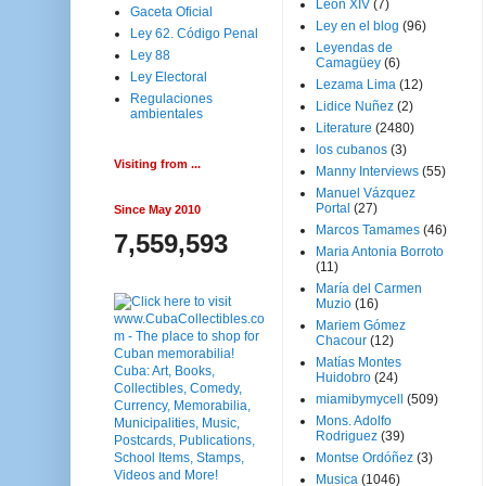
Leon XIV
(7)
Gaceta Oficial
Ley en el blog
(96)
Ley 62. Código Penal
Leyendas de
Ley 88
Camagüey
(6)
Ley Electoral
Lezama Lima
(12)
Regulaciones
Lidice Nuñez
(2)
ambientales
Literature
(2480)
los cubanos
(3)
Visiting from ...
Manny Interviews
(55)
Manuel Vázquez
Portal
(27)
Since May 2010
Marcos Tamames
(46)
7,559,593
Maria Antonia Borroto
(11)
María del Carmen
Muzio
(16)
Mariem Gómez
Chacour
(12)
Matías Montes
Huidobro
(24)
miamibymycell
(509)
Mons. Adolfo
Rodriguez
(39)
Montse Ordóñez
(3)
Musica
(1046)