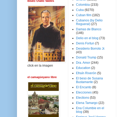
Beato Olallo Valdés
Colombia
(233)
Cuba
(9270)
Cuban film
(182)
Cubanos (by Delio
Regueral)
(27)
Damas de Blanco
(146)
Delio en el blog
(73)
Denis Fortun
(7)
Desiderio Borroto Jr.
(43)
Donald Trump
(15)
Dra. Amor
(244)
click en la imagen
Education
(2)
Efraín Riverón
(5)
el camagüeyano libre
El beso de Susana
Bustamante
(2)
El Encanto
(8)
Elecciones
(45)
Elections
(53)
Elena Tamargo
(22)
Ena Columbie en el
blog
(39)