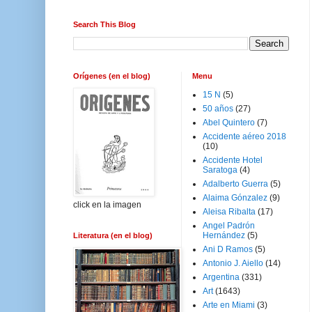
Search This Blog
Orígenes (en el blog)
Menu
15 N
(5)
50 años
(27)
Abel Quintero
(7)
Accidente aéreo 2018
(10)
Accidente Hotel
Saratoga
(4)
Adalberto Guerra
(5)
Alaima Gónzalez
(9)
click en la imagen
Aleisa Ribalta
(17)
Angel Padrón
Hernández
(5)
Literatura (en el blog)
Ani D Ramos
(5)
Antonio J. Aiello
(14)
Argentina
(331)
Art
(1643)
Arte en Miami
(3)