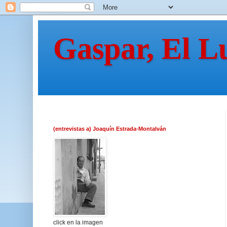
Gaspar, El L
(entrevistas a) Joaquín Estrada-Montalván
click en la imagen