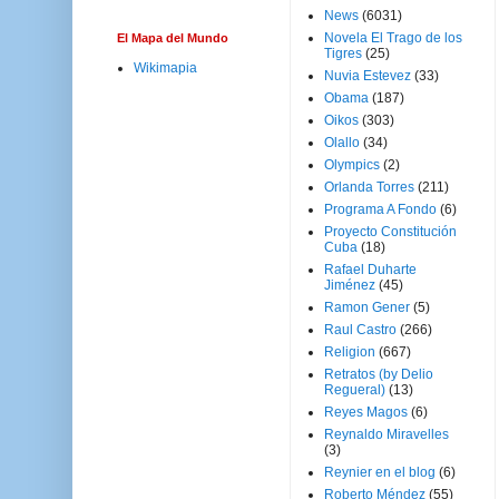
News
(6031)
Novela El Trago de los
El Mapa del Mundo
Tigres
(25)
Wikimapia
Nuvia Estevez
(33)
Obama
(187)
Oikos
(303)
Olallo
(34)
Olympics
(2)
Orlanda Torres
(211)
Programa A Fondo
(6)
Proyecto Constitución
Cuba
(18)
Rafael Duharte
Jiménez
(45)
Ramon Gener
(5)
Raul Castro
(266)
Religion
(667)
Retratos (by Delio
Regueral)
(13)
Reyes Magos
(6)
Reynaldo Miravelles
(3)
Reynier en el blog
(6)
Roberto Méndez
(55)