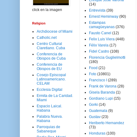
Enrique José Varona
(14)
click en la imagen
Entrevista
(39)
Ernest Heminway
(90)
Estampas
Religion
camagüeyanas
(376)
Archdiocese of Miami
Fausto Canel
(12)
Catholic.net
Felix Luis Viera
(448)
Centro Cultural
Félix Varela
(17)
Claretiano. Cuba
Fidel Castro
(108)
Conferencia de
Florencia Guglielmotti
Obispos de Cuba
(180)
Conferencia de
Food
(21)
Obispos de EU
Foto
(10801)
Cosejo Episcopal
Latinoamericano.
Francisco I
(289)
CELAM
Frank de Varona
(28)
Ecclesia Digital
Gisela Baranda
(1)
Ermita de La Caridad.
Gordiano Lupi
(15)
Miami
Gorki
(14)
Espacio Laical.
Habana
Guatemala
(9)
Palabra Nueva.
Gustav
(23)
Habana
Heriberto Hernandez
Parroquias de
(73)
Sabaneque
Honduras
(100)