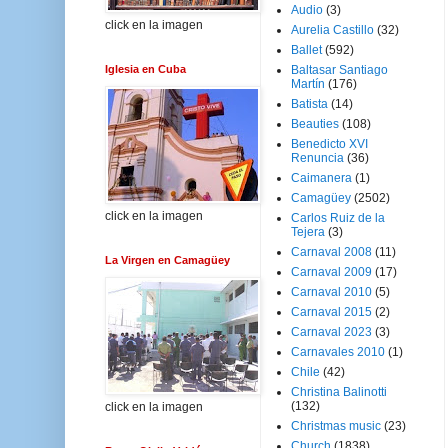
Audio
(3)
click en la imagen
Aurelia Castillo
(32)
Ballet
(592)
Iglesia en Cuba
Baltasar Santiago
Martín
(176)
Batista
(14)
Beauties
(108)
Benedicto XVI
Renuncia
(36)
Caimanera
(1)
Camagüey
(2502)
click en la imagen
Carlos Ruiz de la
Tejera
(3)
Carnaval 2008
(11)
La Virgen en Camagüey
Carnaval 2009
(17)
Carnaval 2010
(5)
Carnaval 2015
(2)
Carnaval 2023
(3)
Carnavales 2010
(1)
Chile
(42)
Christina Balinotti
(132)
click en la imagen
Christmas music
(23)
Church
(1838)