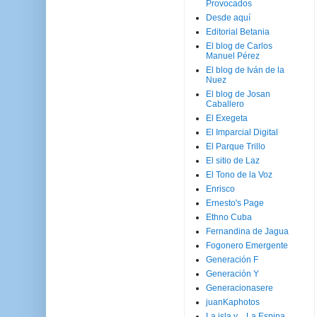
Provocados
Desde aquí
Editorial Betania
El blog de Carlos
Manuel Pérez
El blog de Iván de la
Nuez
El blog de Josan
Caballero
El Exegeta
El Imparcial Digital
El Parque Trillo
El sitio de Laz
El Tono de la Voz
Enrisco
Ernesto's Page
Ethno Cuba
Fernandina de Jagua
Fogonero Emergente
Generación F
Generación Y
Generacionasere
juanKaphotos
La isla y ...La Espina