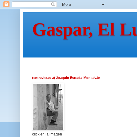
Gaspar, El L
(entrevistas a) Joaquín Estrada-Montalván
click en la imagen