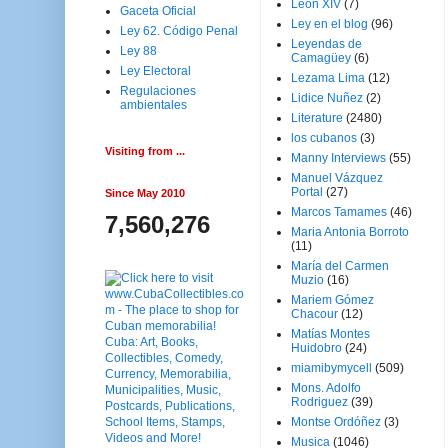
Leon XIV
(7)
Gaceta Oficial
Ley en el blog
(96)
Ley 62. Código Penal
Leyendas de
Ley 88
Camagüey
(6)
Ley Electoral
Lezama Lima
(12)
Regulaciones
Lidice Nuñez
(2)
ambientales
Literature
(2480)
los cubanos
(3)
Visiting from ...
Manny Interviews
(55)
Manuel Vázquez
Portal
(27)
Since May 2010
Marcos Tamames
(46)
7,560,276
Maria Antonia Borroto
(11)
María del Carmen
Muzio
(16)
Mariem Gómez
Chacour
(12)
Matías Montes
Huidobro
(24)
miamibymycell
(509)
Mons. Adolfo
Rodriguez
(39)
Montse Ordóñez
(3)
Musica
(1046)