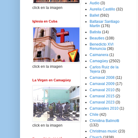
Audio
(3)
click en la imagen
Aurelia Castillo
(32)
Ballet
(592)
Iglesia en Cuba
Baltasar Santiago
Martín
(176)
Batista
(14)
Beauties
(108)
Benedicto XVI
Renuncia
(36)
Caimanera
(1)
Camagüey
(2502)
click en la imagen
Carlos Ruiz de la
Tejera
(3)
Carnaval 2008
(11)
La Virgen en Camagüey
Carnaval 2009
(17)
Carnaval 2010
(5)
Carnaval 2015
(2)
Carnaval 2023
(3)
Carnavales 2010
(1)
Chile
(42)
Christina Balinotti
(132)
click en la imagen
Christmas music
(23)
Church
(1838)