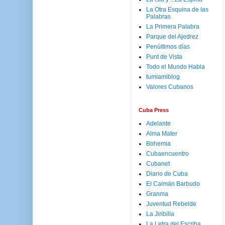
La Otra Esquina de las
Palabras
La Primera Palabra
Parque del Ajedrez
Penúltimos días
Punt de Vista
Todo el Mundo Habla
tumiamiblog
Valores Cubanos
Cuba Press
Adelante
Alma Mater
Bohemia
Cubaencuentro
Cubanet
Diario de Cuba
El Caimán Barbudo
Granma
Juventud Rebelde
La Jiribilla
La Letra del Escriba