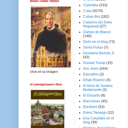
Beato Olallo Valdés
Colombia
(233)
Cuba
(9270)
Cuban film
(182)
Cubanos (by Delio
Regueral)
(27)
Damas de Blanco
(146)
Delio en el blog
(73)
Denis Fortun
(7)
Desiderio Borroto Jr.
(43)
Donald Trump
(15)
Dra. Amor
(244)
click en la imagen
Education
(2)
Efraín Riverón
(5)
el camagüeyano libre
El beso de Susana
Bustamante
(2)
El Encanto
(8)
Elecciones
(45)
Elections
(53)
Elena Tamargo
(22)
Ena Columbie en el
blog
(39)