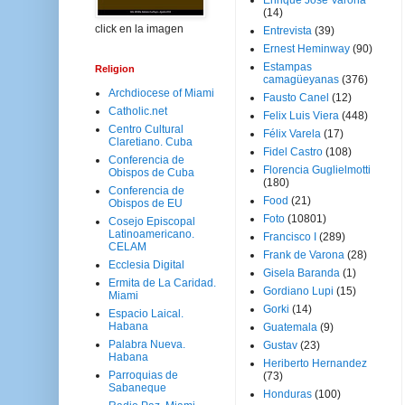
Enrique José Varona
(14)
click en la imagen
Entrevista
(39)
Ernest Heminway
(90)
Estampas
Religion
camagüeyanas
(376)
Archdiocese of Miami
Fausto Canel
(12)
Catholic.net
Felix Luis Viera
(448)
Centro Cultural
Félix Varela
(17)
Claretiano. Cuba
Fidel Castro
(108)
Conferencia de
Florencia Guglielmotti
Obispos de Cuba
(180)
Conferencia de
Food
(21)
Obispos de EU
Foto
(10801)
Cosejo Episcopal
Latinoamericano.
Francisco I
(289)
CELAM
Frank de Varona
(28)
Ecclesia Digital
Gisela Baranda
(1)
Ermita de La Caridad.
Gordiano Lupi
(15)
Miami
Gorki
(14)
Espacio Laical.
Habana
Guatemala
(9)
Palabra Nueva.
Gustav
(23)
Habana
Heriberto Hernandez
Parroquias de
(73)
Sabaneque
Honduras
(100)