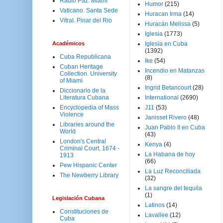
Radio Paz. Miami
Humor
(215)
Vaticano. Santa Sede
Huracan Irma
(14)
Vitral. Pinar del Rio
Huracán Melissa
(5)
Iglesia
(1773)
Académicos
Iglesia en Cuba
(1392)
Cuba Republicana
Ike
(54)
Cuban Heritage
Incendio en Matanzas
Collection. University
(8)
of Miami
Ingrid Betancourt
(28)
Diccionario de la
Literatura Cubana
International
(2690)
Encyclopedia of Mass
J11
(53)
Violence
Janisset Rivero
(48)
Libraries around the
Juan Pablo II en Cuba
World
(43)
London's Central
Kenya
(4)
Criminal Court, 1674 -
La Habana de hoy
1913
(66)
Pew Hispanic Center
La Luz Reconciliada
The Newberry Library
(32)
La sangre del tequila
(1)
Legislación Cubana
Latinos
(14)
Constituciones de
Lavallee
(12)
Cuba