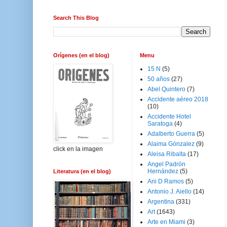
Search This Blog
Orígenes (en el blog)
Menu
15 N
(5)
50 años
(27)
Abel Quintero
(7)
Accidente aéreo 2018
(10)
Accidente Hotel
Saratoga
(4)
Adalberto Guerra
(5)
Alaima Gónzalez
(9)
click en la imagen
Aleisa Ribalta
(17)
Angel Padrón
Hernández
(5)
Literatura (en el blog)
Ani D Ramos
(5)
Antonio J. Aiello
(14)
Argentina
(331)
Art
(1643)
Arte en Miami
(3)