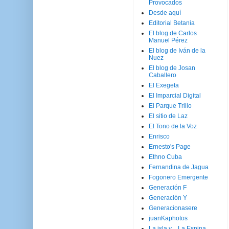
Provocados
Desde aquí
Editorial Betania
El blog de Carlos
Manuel Pérez
El blog de Iván de la
Nuez
El blog de Josan
Caballero
El Exegeta
El Imparcial Digital
El Parque Trillo
El sitio de Laz
El Tono de la Voz
Enrisco
Ernesto's Page
Ethno Cuba
Fernandina de Jagua
Fogonero Emergente
Generación F
Generación Y
Generacionasere
juanKaphotos
La isla y ...La Espina