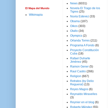
News
(6031)
Novela El Trago de los
El Mapa del Mundo
Tigres
(25)
Wikimapia
Nuvia Estevez
(33)
Obama
(187)
Oikos
(303)
Olallo
(34)
Olympics
(2)
Orlanda Torres
(211)
Programa A Fondo
(6)
Proyecto Constitución
Cuba
(18)
Rafael Duharte
Jiménez
(45)
Ramon Gener
(5)
Raul Castro
(266)
Religion
(667)
Retratos (by Delio
Regueral)
(13)
Reyes Magos
(6)
Reynaldo Miravelles
(3)
Reynier en el blog
(6)
Roberto Méndez
(55)