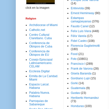
Enrique José Varona
(14)
click en la imagen
Entrevista
(39)
Ernest Heminway
(90)
Estampas
Religion
camagüeyanas
(376)
Archdiocese of Miami
Fausto Canel
(12)
Catholic.net
Felix Luis Viera
(448)
Centro Cultural
Félix Varela
(17)
Claretiano. Cuba
Fidel Castro
(108)
Conferencia de
Florencia Guglielmotti
Obispos de Cuba
(180)
Conferencia de
Food
(21)
Obispos de EU
Foto
(10801)
Cosejo Episcopal
Latinoamericano.
Francisco I
(289)
CELAM
Frank de Varona
(28)
Ecclesia Digital
Gisela Baranda
(1)
Ermita de La Caridad.
Gordiano Lupi
(15)
Miami
Gorki
(14)
Espacio Laical.
Habana
Guatemala
(9)
Palabra Nueva.
Gustav
(23)
Habana
Heriberto Hernandez
Parroquias de
(73)
Sabaneque
Honduras
(100)