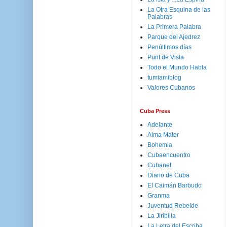
La Otra Esquina de las
Palabras
La Primera Palabra
Parque del Ajedrez
Penúltimos días
Punt de Vista
Todo el Mundo Habla
tumiamiblog
Valores Cubanos
Cuba Press
Adelante
Alma Mater
Bohemia
Cubaencuentro
Cubanet
Diario de Cuba
El Caimán Barbudo
Granma
Juventud Rebelde
La Jiribilla
La Letra del Escriba