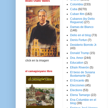
Beato Olallo Valdés
Colombia
(233)
Cuba
(9270)
Cuban film
(182)
Cubanos (by Delio
Regueral)
(27)
Damas de Blanco
(146)
Delio en el blog
(73)
Denis Fortun
(7)
Desiderio Borroto Jr.
(43)
Donald Trump
(15)
Dra. Amor
(244)
click en la imagen
Education
(2)
Efraín Riverón
(5)
el camagüeyano libre
El beso de Susana
Bustamante
(2)
El Encanto
(8)
Elecciones
(45)
Elections
(53)
Elena Tamargo
(22)
Ena Columbie en el
blog
(39)