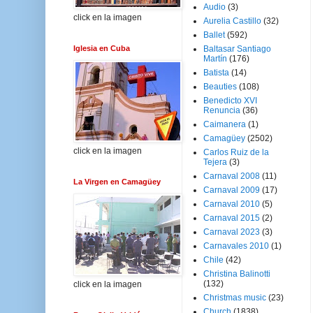
Audio
(3)
click en la imagen
Aurelia Castillo
(32)
Ballet
(592)
Iglesia en Cuba
Baltasar Santiago
Martín
(176)
Batista
(14)
Beauties
(108)
Benedicto XVI
Renuncia
(36)
Caimanera
(1)
Camagüey
(2502)
click en la imagen
Carlos Ruiz de la
Tejera
(3)
Carnaval 2008
(11)
La Virgen en Camagüey
Carnaval 2009
(17)
Carnaval 2010
(5)
Carnaval 2015
(2)
Carnaval 2023
(3)
Carnavales 2010
(1)
Chile
(42)
Christina Balinotti
(132)
click en la imagen
Christmas music
(23)
Church
(1838)