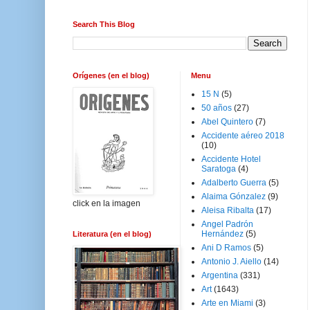
Search This Blog
Orígenes (en el blog)
Menu
15 N
(5)
50 años
(27)
Abel Quintero
(7)
Accidente aéreo 2018
(10)
Accidente Hotel
Saratoga
(4)
Adalberto Guerra
(5)
Alaima Gónzalez
(9)
click en la imagen
Aleisa Ribalta
(17)
Angel Padrón
Hernández
(5)
Literatura (en el blog)
Ani D Ramos
(5)
Antonio J. Aiello
(14)
Argentina
(331)
Art
(1643)
Arte en Miami
(3)