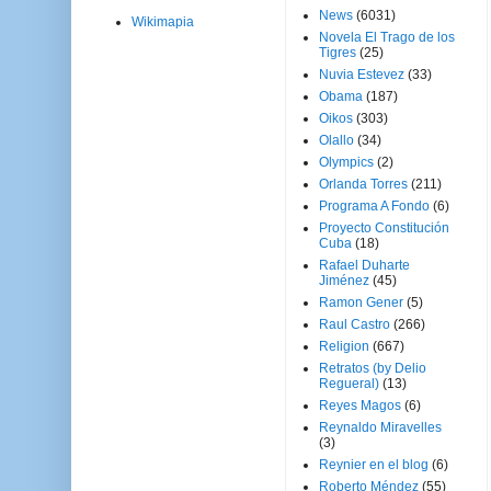
News
(6031)
Wikimapia
Novela El Trago de los
Tigres
(25)
Nuvia Estevez
(33)
Obama
(187)
Oikos
(303)
Olallo
(34)
Olympics
(2)
Orlanda Torres
(211)
Programa A Fondo
(6)
Proyecto Constitución
Cuba
(18)
Rafael Duharte
Jiménez
(45)
Ramon Gener
(5)
Raul Castro
(266)
Religion
(667)
Retratos (by Delio
Regueral)
(13)
Reyes Magos
(6)
Reynaldo Miravelles
(3)
Reynier en el blog
(6)
Roberto Méndez
(55)