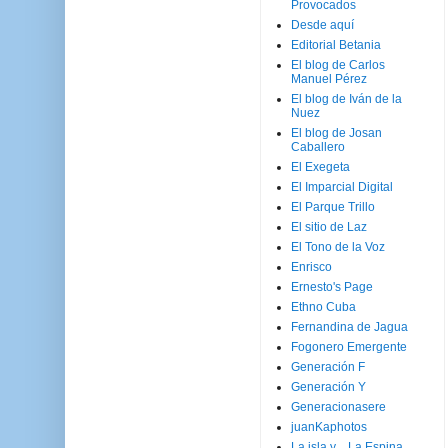
Provocados
Desde aquí
Editorial Betania
El blog de Carlos
Manuel Pérez
El blog de Iván de la
Nuez
El blog de Josan
Caballero
El Exegeta
El Imparcial Digital
El Parque Trillo
El sitio de Laz
El Tono de la Voz
Enrisco
Ernesto's Page
Ethno Cuba
Fernandina de Jagua
Fogonero Emergente
Generación F
Generación Y
Generacionasere
juanKaphotos
La isla y ...La Espina