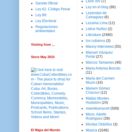
Leon XIV
(7)
Gaceta Oficial
Ley en el blog
(96)
Ley 62. Código Penal
Leyendas de
Ley 88
Camagüey
(6)
Ley Electoral
Lezama Lima
(12)
Regulaciones
Lidice Nuñez
(2)
ambientales
Literature
(2480)
los cubanos
(3)
Visiting from ...
Manny Interviews
(55)
Manuel Vázquez
Portal
(27)
Since May 2010
Marcos Tamames
(46)
Maria Antonia Borroto
(11)
María del Carmen
Muzio
(16)
Mariem Gómez
Chacour
(12)
Matías Montes
Huidobro
(24)
miamibymycell
(509)
Mons. Adolfo
Rodriguez
(39)
Montse Ordóñez
(3)
El Mapa del Mundo
Musica
(1046)