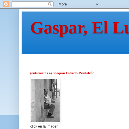
Gaspar, El L
(entrevistas a) Joaquín Estrada-Montalván
click en la imagen