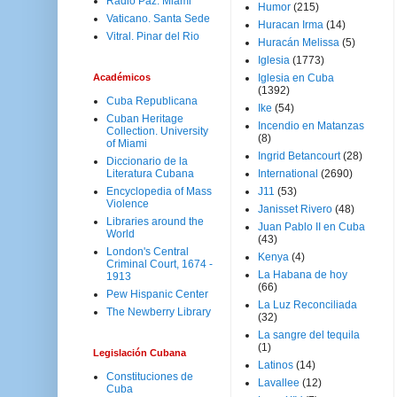
Radio Paz. Miami
Humor
(215)
Vaticano. Santa Sede
Huracan Irma
(14)
Vitral. Pinar del Rio
Huracán Melissa
(5)
Iglesia
(1773)
Académicos
Iglesia en Cuba
(1392)
Cuba Republicana
Ike
(54)
Cuban Heritage
Incendio en Matanzas
Collection. University
(8)
of Miami
Ingrid Betancourt
(28)
Diccionario de la
Literatura Cubana
International
(2690)
Encyclopedia of Mass
J11
(53)
Violence
Janisset Rivero
(48)
Libraries around the
Juan Pablo II en Cuba
World
(43)
London's Central
Kenya
(4)
Criminal Court, 1674 -
La Habana de hoy
1913
(66)
Pew Hispanic Center
La Luz Reconciliada
The Newberry Library
(32)
La sangre del tequila
(1)
Legislación Cubana
Latinos
(14)
Constituciones de
Lavallee
(12)
Cuba