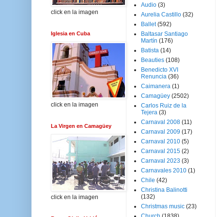
Audio
(3)
click en la imagen
Aurelia Castillo
(32)
Ballet
(592)
Iglesia en Cuba
Baltasar Santiago
Martín
(176)
Batista
(14)
Beauties
(108)
Benedicto XVI
Renuncia
(36)
Caimanera
(1)
Camagüey
(2502)
click en la imagen
Carlos Ruiz de la
Tejera
(3)
Carnaval 2008
(11)
La Virgen en Camagüey
Carnaval 2009
(17)
Carnaval 2010
(5)
Carnaval 2015
(2)
Carnaval 2023
(3)
Carnavales 2010
(1)
Chile
(42)
Christina Balinotti
(132)
click en la imagen
Christmas music
(23)
Church
(1838)