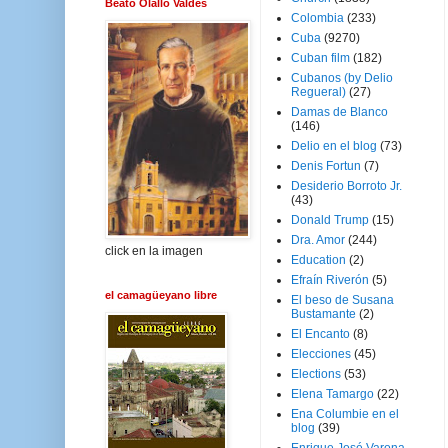
Beato Olallo Valdés
Colombia
(233)
Cuba
(9270)
Cuban film
(182)
Cubanos (by Delio
Regueral)
(27)
Damas de Blanco
(146)
Delio en el blog
(73)
Denis Fortun
(7)
Desiderio Borroto Jr.
(43)
Donald Trump
(15)
Dra. Amor
(244)
click en la imagen
Education
(2)
Efraín Riverón
(5)
el camagüeyano libre
El beso de Susana
Bustamante
(2)
El Encanto
(8)
Elecciones
(45)
Elections
(53)
Elena Tamargo
(22)
Ena Columbie en el
blog
(39)