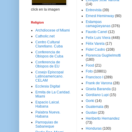
Enrique José Varona
(14)
click en la imagen
Entrevista
(39)
Ernest Heminway
(90)
Estampas
Religion
camagüeyanas
(376)
Archdiocese of Miami
Fausto Canel
(12)
Catholic.net
Felix Luis Viera
(448)
Centro Cultural
Félix Varela
(17)
Claretiano. Cuba
Fidel Castro
(108)
Conferencia de
Florencia Guglielmotti
Obispos de Cuba
(180)
Conferencia de
Food
(21)
Obispos de EU
Foto
(10801)
Cosejo Episcopal
Latinoamericano.
Francisco I
(289)
CELAM
Frank de Varona
(28)
Ecclesia Digital
Gisela Baranda
(1)
Ermita de La Caridad.
Gordiano Lupi
(15)
Miami
Gorki
(14)
Espacio Laical.
Habana
Guatemala
(9)
Palabra Nueva.
Gustav
(23)
Habana
Heriberto Hernandez
Parroquias de
(73)
Sabaneque
Honduras
(100)