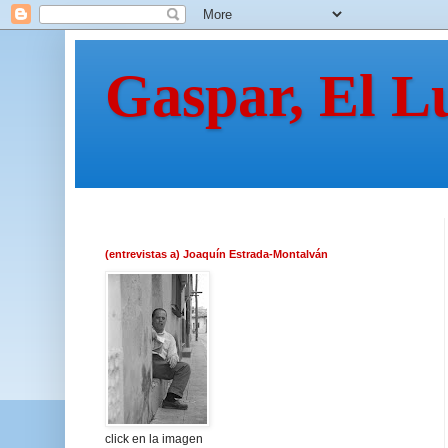
Gaspar, El L
(entrevistas a) Joaquín Estrada-Montalván
click en la imagen