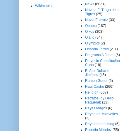
News
(6031)
Wikimapia
Novela El Trago de los
Tigres
(25)
Nuvia Estevez
(33)
Obama
(187)
Oikos
(303)
Olallo
(34)
Olympics
(2)
Orlanda Torres
(211)
Programa A Fondo
(6)
Proyecto Constitución
Cuba
(18)
Rafael Duharte
Jiménez
(45)
Ramon Gener
(5)
Raul Castro
(266)
Religion
(667)
Retratos (by Delio
Regueral)
(13)
Reyes Magos
(6)
Reynaldo Miravelles
(3)
Reynier en el blog
(6)
Roberto Méndez
(55)