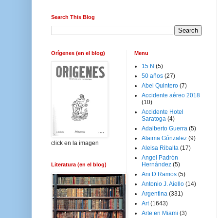
Search This Blog
Orígenes (en el blog)
Menu
15 N
(5)
50 años
(27)
Abel Quintero
(7)
Accidente aéreo 2018
(10)
Accidente Hotel
Saratoga
(4)
Adalberto Guerra
(5)
Alaima Gónzalez
(9)
click en la imagen
Aleisa Ribalta
(17)
Angel Padrón
Hernández
(5)
Literatura (en el blog)
Ani D Ramos
(5)
Antonio J. Aiello
(14)
Argentina
(331)
Art
(1643)
Arte en Miami
(3)