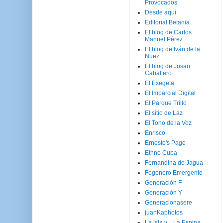
Provocados
Desde aquí
Editorial Betania
El blog de Carlos
Manuel Pérez
El blog de Iván de la
Nuez
El blog de Josan
Caballero
El Exegeta
El Imparcial Digital
El Parque Trillo
El sitio de Laz
El Tono de la Voz
Enrisco
Ernesto's Page
Ethno Cuba
Fernandina de Jagua
Fogonero Emergente
Generación F
Generación Y
Generacionasere
juanKaphotos
La isla y ...La Espina