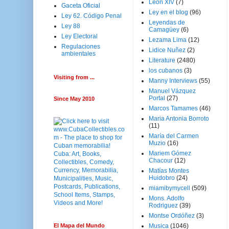
Leon XIV
(7)
Gaceta Oficial
Ley en el blog
(96)
Ley 62. Código Penal
Leyendas de
Ley 88
Camagüey
(6)
Ley Electoral
Lezama Lima
(12)
Regulaciones
Lidice Nuñez
(2)
ambientales
Literature
(2480)
los cubanos
(3)
Visiting from ...
Manny Interviews
(55)
Manuel Vázquez
Portal
(27)
Since May 2010
Marcos Tamames
(46)
Maria Antonia Borroto
(11)
María del Carmen
Muzio
(16)
Mariem Gómez
Chacour
(12)
Matías Montes
Huidobro
(24)
miamibymycell
(509)
Mons. Adolfo
Rodriguez
(39)
Montse Ordóñez
(3)
El Mapa del Mundo
Musica
(1046)