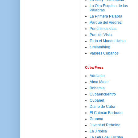
La Otra Esquina de las
Palabras
La Primera Palabra
Parque del Ajedrez
Penúltimos días
Punt de Vista
Todo el Mundo Habla
tumiamiblog
Valores Cubanos
Cuba Press
Adelante
Alma Mater
Bohemia
Cubaencuentro
Cubanet
Diario de Cuba
El Caimán Barbudo
Granma
Juventud Rebelde
La Jiribilla
La Letra del Escriba