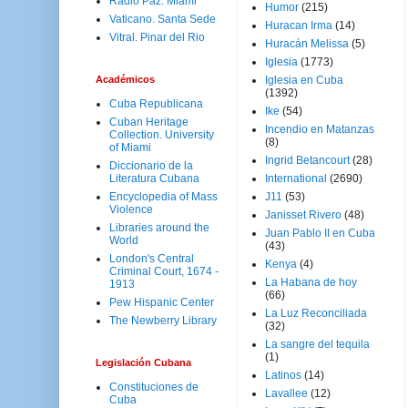
Radio Paz. Miami
Humor
(215)
Vaticano. Santa Sede
Huracan Irma
(14)
Vitral. Pinar del Rio
Huracán Melissa
(5)
Iglesia
(1773)
Académicos
Iglesia en Cuba
(1392)
Cuba Republicana
Ike
(54)
Cuban Heritage
Incendio en Matanzas
Collection. University
(8)
of Miami
Ingrid Betancourt
(28)
Diccionario de la
Literatura Cubana
International
(2690)
Encyclopedia of Mass
J11
(53)
Violence
Janisset Rivero
(48)
Libraries around the
Juan Pablo II en Cuba
World
(43)
London's Central
Kenya
(4)
Criminal Court, 1674 -
La Habana de hoy
1913
(66)
Pew Hispanic Center
La Luz Reconciliada
The Newberry Library
(32)
La sangre del tequila
(1)
Legislación Cubana
Latinos
(14)
Constituciones de
Lavallee
(12)
Cuba