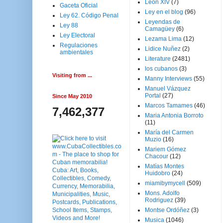
Leon XIV
(7)
Gaceta Oficial
Ley en el blog
(96)
Ley 62. Código Penal
Leyendas de
Ley 88
Camagüey
(6)
Ley Electoral
Lezama Lima
(12)
Regulaciones
Lidice Nuñez
(2)
ambientales
Literature
(2481)
los cubanos
(3)
Visiting from ...
Manny Interviews
(55)
Manuel Vázquez
Portal
(27)
Since May 2010
Marcos Tamames
(46)
7,462,377
Maria Antonia Borroto
(11)
María del Carmen
Muzio
(16)
Mariem Gómez
Chacour
(12)
Matías Montes
Huidobro
(24)
miamibymycell
(509)
Mons. Adolfo
Rodriguez
(39)
Montse Ordóñez
(3)
Musica
(1046)