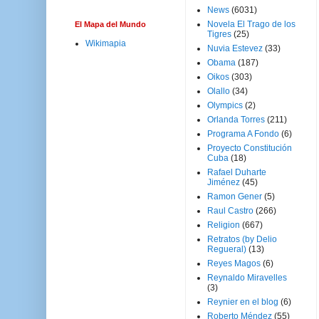
News
(6031)
Novela El Trago de los
El Mapa del Mundo
Tigres
(25)
Wikimapia
Nuvia Estevez
(33)
Obama
(187)
Oikos
(303)
Olallo
(34)
Olympics
(2)
Orlanda Torres
(211)
Programa A Fondo
(6)
Proyecto Constitución
Cuba
(18)
Rafael Duharte
Jiménez
(45)
Ramon Gener
(5)
Raul Castro
(266)
Religion
(667)
Retratos (by Delio
Regueral)
(13)
Reyes Magos
(6)
Reynaldo Miravelles
(3)
Reynier en el blog
(6)
Roberto Méndez
(55)