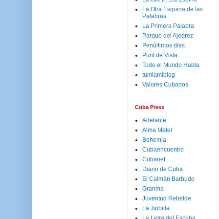
La Otra Esquina de las
Palabras
La Primera Palabra
Parque del Ajedrez
Penúltimos días
Punt de Vista
Todo el Mundo Habla
tumiamiblog
Valores Cubanos
Cuba Press
Adelante
Alma Mater
Bohemia
Cubaencuentro
Cubanet
Diario de Cuba
El Caimán Barbudo
Granma
Juventud Rebelde
La Jiribilla
La Letra del Escriba