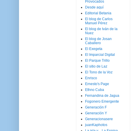
Provocados
Desde aquí
Editorial Betania
El blog de Carlos
Manuel Pérez
El blog de Iván de la
Nuez
El blog de Josan
Caballero
El Exegeta
El Imparcial Digital
El Parque Trillo
El sitio de Laz
El Tono de la Voz
Enrisco
Ernesto's Page
Ethno Cuba
Fernandina de Jagua
Fogonero Emergente
Generación F
Generación Y
Generacionasere
juanKaphotos
La isla y ...La Espina