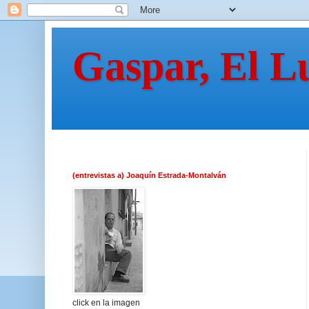
Gaspar, El L
(entrevistas a) Joaquín Estrada-Montalván
click en la imagen