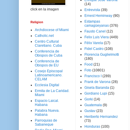
Enrique José Varona
(14)
click en la imagen
Entrevista
(39)
Ernest Heminway
(90)
Estampas
Religion
camagüeyanas
(376)
Archdiocese of Miami
Fausto Canel
(12)
Catholic.net
Felix Luis Viera
(449)
Centro Cultural
Félix Varela
(17)
Claretiano. Cuba
Fidel Castro
(108)
Conferencia de
Florencia Guglielmotti
Obispos de Cuba
(180)
Conferencia de
Food
(21)
Obispos de EU
Foto
(10801)
Cosejo Episcopal
Latinoamericano.
Francisco I
(289)
CELAM
Frank de Varona
(28)
Ecclesia Digital
Gisela Baranda
(1)
Ermita de La Caridad.
Gordiano Lupi
(15)
Miami
Gorki
(14)
Espacio Laical.
Habana
Guatemala
(9)
Palabra Nueva.
Gustav
(23)
Habana
Heriberto Hernandez
Parroquias de
(73)
Sabaneque
Honduras
(100)