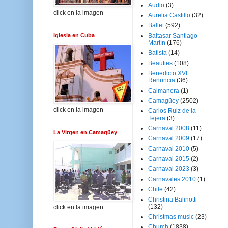
Audio
(3)
click en la imagen
Aurelia Castillo
(32)
Ballet
(592)
Iglesia en Cuba
Baltasar Santiago
Martín
(176)
Batista
(14)
Beauties
(108)
Benedicto XVI
Renuncia
(36)
Caimanera
(1)
Camagüey
(2502)
click en la imagen
Carlos Ruiz de la
Tejera
(3)
Carnaval 2008
(11)
La Virgen en Camagüey
Carnaval 2009
(17)
Carnaval 2010
(5)
Carnaval 2015
(2)
Carnaval 2023
(3)
Carnavales 2010
(1)
Chile
(42)
Christina Balinotti
(132)
click en la imagen
Christmas music
(23)
Church
(1838)