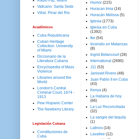
Radio Paz. Miami
Humor
(215)
Vaticano. Santa Sede
Huracan Irma
(14)
Vitral. Pinar del Rio
Huracán Melissa
(5)
Iglesia
(1773)
Académicos
Iglesia en Cuba
(1392)
Cuba Republicana
Ike
(54)
Cuban Heritage
Incendio en Matanzas
Collection. University
(8)
of Miami
Ingrid Betancourt
(28)
Diccionario de la
Literatura Cubana
International
(2690)
Encyclopedia of Mass
J11
(53)
Violence
Janisset Rivero
(48)
Libraries around the
Juan Pablo II en Cuba
World
(43)
London's Central
Kenya
(4)
Criminal Court, 1674 -
La Habana de hoy
1913
(66)
Pew Hispanic Center
La Luz Reconciliada
The Newberry Library
(32)
La sangre del tequila
(1)
Legislación Cubana
Latinos
(14)
Constituciones de
Lavallee
(12)
Cuba