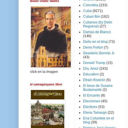
Beato Olallo Valdés
Colombia
(233)
Cuba
(9271)
Cuban film
(182)
Cubanos (by Delio
Regueral)
(27)
Damas de Blanco
(146)
Delio en el blog
(73)
Denis Fortun
(7)
Desiderio Borroto Jr.
(43)
Donald Trump
(15)
Dra. Amor
(243)
click en la imagen
Education
(2)
Efraín Riverón
(5)
el camagüeyano libre
El beso de Susana
Bustamante
(2)
El Encanto
(8)
Elecciones
(45)
Elections
(53)
Elena Tamargo
(22)
Ena Columbie en el
blog
(39)