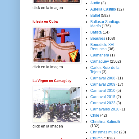
Audio
(3)
click en la imagen
Aurelia Castillo
(32)
Ballet
(592)
Iglesia en Cuba
Baltasar Santiago
Martín
(176)
Batista
(14)
Beauties
(108)
Benedicto XVI
Renuncia
(36)
Caimanera
(1)
Camagüey
(2502)
click en la imagen
Carlos Ruiz de la
Tejera
(3)
Carnaval 2008
(11)
La Virgen en Camagüey
Carnaval 2009
(17)
Carnaval 2010
(5)
Carnaval 2015
(2)
Carnaval 2023
(3)
Carnavales 2010
(1)
Chile
(42)
Christina Balinotti
(132)
click en la imagen
Christmas music
(23)
Church
(1838)