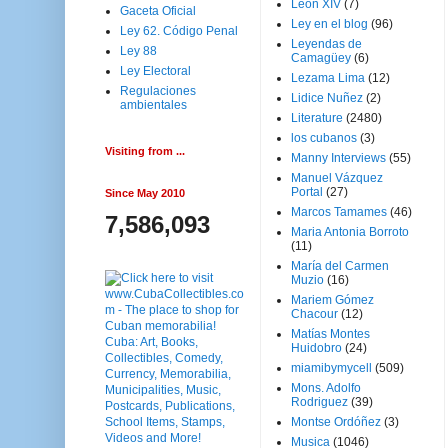
Leon XIV
(7)
Gaceta Oficial
Ley en el blog
(96)
Ley 62. Código Penal
Leyendas de
Ley 88
Camagüey
(6)
Ley Electoral
Lezama Lima
(12)
Regulaciones
Lidice Nuñez
(2)
ambientales
Literature
(2480)
los cubanos
(3)
Visiting from ...
Manny Interviews
(55)
Manuel Vázquez
Portal
(27)
Since May 2010
Marcos Tamames
(46)
7,586,093
Maria Antonia Borroto
(11)
María del Carmen
Muzio
(16)
Mariem Gómez
Chacour
(12)
Matías Montes
Huidobro
(24)
miamibymycell
(509)
Mons. Adolfo
Rodriguez
(39)
Montse Ordóñez
(3)
Musica
(1046)