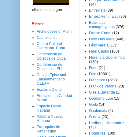
Enrique José Varona
(14)
click en la imagen
Entrevista
(39)
Ernest Heminway
(90)
Estampas
Religion
camagüeyanas
(376)
Archdiocese of Miami
Fausto Canel
(12)
Catholic.net
Felix Luis Viera
(448)
Centro Cultural
Félix Varela
(17)
Claretiano. Cuba
Fidel Castro
(108)
Conferencia de
Florencia Guglielmotti
Obispos de Cuba
(180)
Conferencia de
Food
(21)
Obispos de EU
Foto
(10801)
Cosejo Episcopal
Latinoamericano.
Francisco I
(289)
CELAM
Frank de Varona
(28)
Ecclesia Digital
Gisela Baranda
(1)
Ermita de La Caridad.
Gordiano Lupi
(15)
Miami
Gorki
(14)
Espacio Laical.
Habana
Guatemala
(9)
Palabra Nueva.
Gustav
(23)
Habana
Heriberto Hernandez
Parroquias de
(73)
Sabaneque
Honduras
(100)