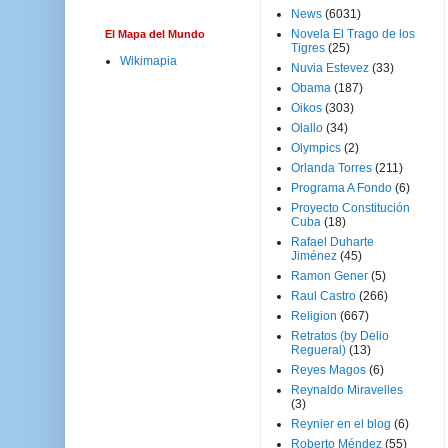
News
(6031)
Novela El Trago de los
El Mapa del Mundo
Tigres
(25)
Wikimapia
Nuvia Estevez
(33)
Obama
(187)
Oikos
(303)
Olallo
(34)
Olympics
(2)
Orlanda Torres
(211)
Programa A Fondo
(6)
Proyecto Constitución
Cuba
(18)
Rafael Duharte
Jiménez
(45)
Ramon Gener
(5)
Raul Castro
(266)
Religion
(667)
Retratos (by Delio
Regueral)
(13)
Reyes Magos
(6)
Reynaldo Miravelles
(3)
Reynier en el blog
(6)
Roberto Méndez
(55)