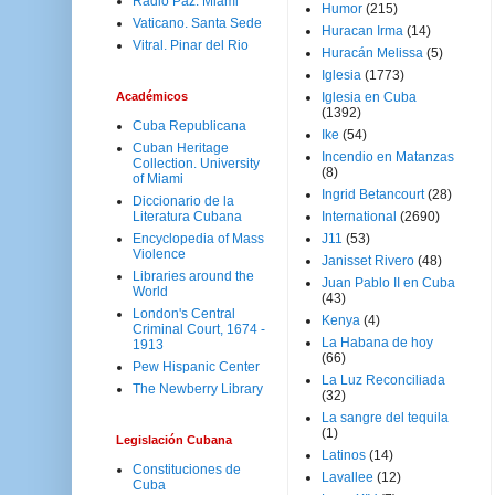
Radio Paz. Miami
Humor
(215)
Vaticano. Santa Sede
Huracan Irma
(14)
Vitral. Pinar del Rio
Huracán Melissa
(5)
Iglesia
(1773)
Académicos
Iglesia en Cuba
(1392)
Cuba Republicana
Ike
(54)
Cuban Heritage
Incendio en Matanzas
Collection. University
(8)
of Miami
Ingrid Betancourt
(28)
Diccionario de la
Literatura Cubana
International
(2690)
Encyclopedia of Mass
J11
(53)
Violence
Janisset Rivero
(48)
Libraries around the
Juan Pablo II en Cuba
World
(43)
London's Central
Kenya
(4)
Criminal Court, 1674 -
La Habana de hoy
1913
(66)
Pew Hispanic Center
La Luz Reconciliada
The Newberry Library
(32)
La sangre del tequila
(1)
Legislación Cubana
Latinos
(14)
Constituciones de
Lavallee
(12)
Cuba