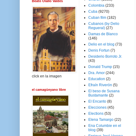
Beato Olallo Valdés
Colombia
(233)
Cuba
(9270)
Cuban film
(182)
Cubanos (by Delio
Regueral)
(27)
Damas de Blanco
(146)
Delio en el blog
(73)
Denis Fortun
(7)
Desiderio Borroto Jr.
(43)
Donald Trump
(15)
Dra. Amor
(244)
click en la imagen
Education
(2)
Efraín Riverón
(5)
el camagüeyano libre
El beso de Susana
Bustamante
(2)
El Encanto
(8)
Elecciones
(45)
Elections
(53)
Elena Tamargo
(22)
Ena Columbie en el
blog
(39)