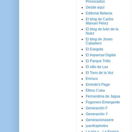
Provocados
Desde aquí
Editorial Betania
El blog de Carlos
Manuel Pérez
El blog de Iván de la
Nuez
El blog de Josan
Caballero
El Exegeta
El Imparcial Digital
El Parque Trillo
El sitio de Laz
El Tono de la Voz
Enrisco
Ernesto's Page
Ethno Cuba
Fernandina de Jagua
Fogonero Emergente
Generación F
Generación Y
Generacionasere
juanKaphotos
La isla y ...La Espina