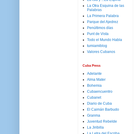
La Otra Esquina de las
Palabras
La Primera Palabra
Parque del Ajedrez
Penúltimos días
Punt de Vista
Todo el Mundo Habla
tumiamiblog
Valores Cubanos
Cuba Press
Adelante
Alma Mater
Bohemia
Cubaencuentro
Cubanet
Diario de Cuba
El Caimán Barbudo
Granma
Juventud Rebelde
La Jiribilla
La Letra del Escriba