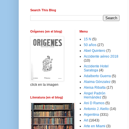
Search This Blog
Orígenes (en el blog)
Menu
15 N
(5)
50 años
(27)
Abel Quintero
(7)
Accidente aéreo 2018
(10)
Accidente Hotel
Saratoga
(4)
Adalberto Guerra
(5)
Alaima Gónzalez
(9)
click en la imagen
Aleisa Ribalta
(17)
Angel Padrón
Hernández
(5)
Literatura (en el blog)
Ani D Ramos
(5)
Antonio J. Aiello
(14)
Argentina
(331)
Art
(1643)
Arte en Miami
(3)