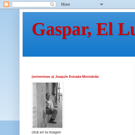
Gaspar, El L
(entrevistas a) Joaquín Estrada-Montalván
click en la imagen