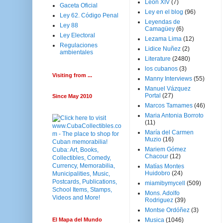
Leon XIV
(7)
Gaceta Oficial
Ley en el blog
(96)
Ley 62. Código Penal
Leyendas de
Ley 88
Camagüey
(6)
Ley Electoral
Lezama Lima
(12)
Regulaciones
Lidice Nuñez
(2)
ambientales
Literature
(2480)
los cubanos
(3)
Visiting from ...
Manny Interviews
(55)
Manuel Vázquez
Portal
(27)
Since May 2010
Marcos Tamames
(46)
Maria Antonia Borroto
(11)
María del Carmen
Muzio
(16)
Mariem Gómez
Chacour
(12)
Matías Montes
Huidobro
(24)
miamibymycell
(509)
Mons. Adolfo
Rodriguez
(39)
Montse Ordóñez
(3)
El Mapa del Mundo
Musica
(1046)