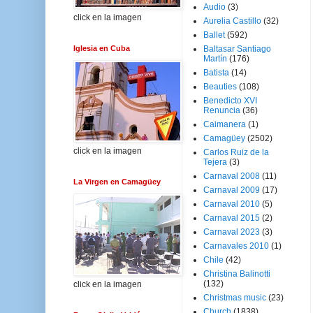
Audio
(3)
click en la imagen
Aurelia Castillo
(32)
Ballet
(592)
Iglesia en Cuba
Baltasar Santiago
Martín
(176)
Batista
(14)
Beauties
(108)
Benedicto XVI
Renuncia
(36)
Caimanera
(1)
Camagüey
(2502)
click en la imagen
Carlos Ruiz de la
Tejera
(3)
Carnaval 2008
(11)
La Virgen en Camagüey
Carnaval 2009
(17)
Carnaval 2010
(5)
Carnaval 2015
(2)
Carnaval 2023
(3)
Carnavales 2010
(1)
Chile
(42)
Christina Balinotti
(132)
click en la imagen
Christmas music
(23)
Church
(1838)