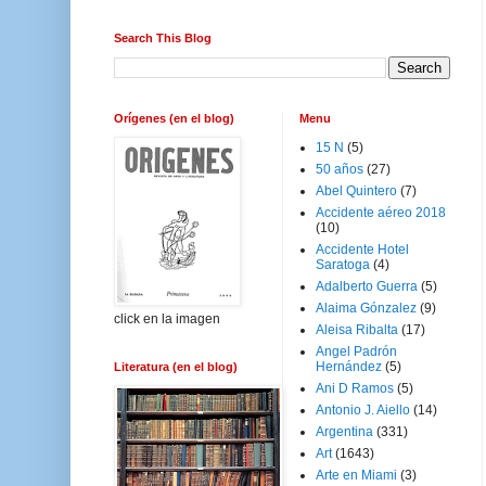
Search This Blog
Orígenes (en el blog)
Menu
15 N
(5)
50 años
(27)
Abel Quintero
(7)
Accidente aéreo 2018
(10)
Accidente Hotel
Saratoga
(4)
Adalberto Guerra
(5)
Alaima Gónzalez
(9)
click en la imagen
Aleisa Ribalta
(17)
Angel Padrón
Hernández
(5)
Literatura (en el blog)
Ani D Ramos
(5)
Antonio J. Aiello
(14)
Argentina
(331)
Art
(1643)
Arte en Miami
(3)