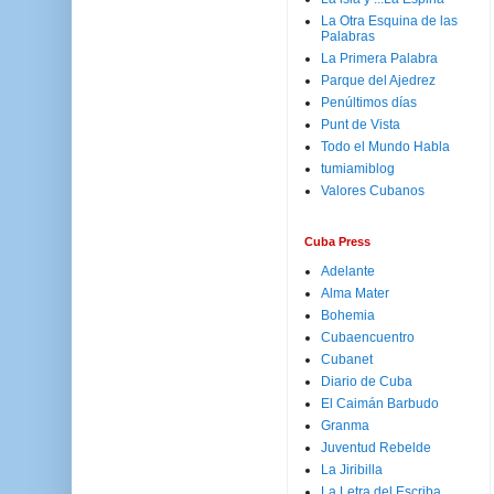
La Otra Esquina de las
Palabras
La Primera Palabra
Parque del Ajedrez
Penúltimos días
Punt de Vista
Todo el Mundo Habla
tumiamiblog
Valores Cubanos
Cuba Press
Adelante
Alma Mater
Bohemia
Cubaencuentro
Cubanet
Diario de Cuba
El Caimán Barbudo
Granma
Juventud Rebelde
La Jiribilla
La Letra del Escriba