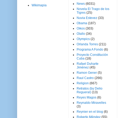
News
(6031)
Wikimapia
Novela El Trago de los
Tigres
(25)
Nuvia Estevez
(33)
Obama
(187)
Oikos
(303)
Olallo
(34)
Olympics
(2)
Orlanda Torres
(211)
Programa A Fondo
(6)
Proyecto Constitución
Cuba
(18)
Rafael Duharte
Jiménez
(45)
Ramon Gener
(5)
Raul Castro
(266)
Religion
(667)
Retratos (by Delio
Regueral)
(13)
Reyes Magos
(6)
Reynaldo Miravelles
(3)
Reynier en el blog
(6)
Roberto Méndez
(55)