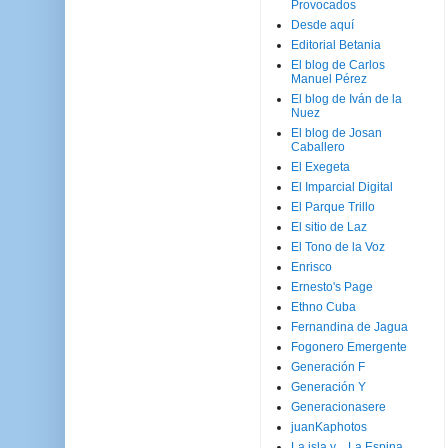
Provocados
Desde aquí
Editorial Betania
El blog de Carlos
Manuel Pérez
El blog de Iván de la
Nuez
El blog de Josan
Caballero
El Exegeta
El Imparcial Digital
El Parque Trillo
El sitio de Laz
El Tono de la Voz
Enrisco
Ernesto's Page
Ethno Cuba
Fernandina de Jagua
Fogonero Emergente
Generación F
Generación Y
Generacionasere
juanKaphotos
La isla y ...La Espina