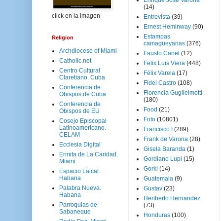
Enrique José Varona
(14)
click en la imagen
Entrevista
(39)
Ernest Heminway
(90)
Estampas
Religion
camagüeyanas
(376)
Archdiocese of Miami
Fausto Canel
(12)
Catholic.net
Felix Luis Viera
(448)
Centro Cultural
Félix Varela
(17)
Claretiano. Cuba
Fidel Castro
(108)
Conferencia de
Florencia Guglielmotti
Obispos de Cuba
(180)
Conferencia de
Food
(21)
Obispos de EU
Foto
(10801)
Cosejo Episcopal
Latinoamericano.
Francisco I
(289)
CELAM
Frank de Varona
(28)
Ecclesia Digital
Gisela Baranda
(1)
Ermita de La Caridad.
Gordiano Lupi
(15)
Miami
Gorki
(14)
Espacio Laical.
Habana
Guatemala
(9)
Palabra Nueva.
Gustav
(23)
Habana
Heriberto Hernandez
Parroquias de
(73)
Sabaneque
Honduras
(100)