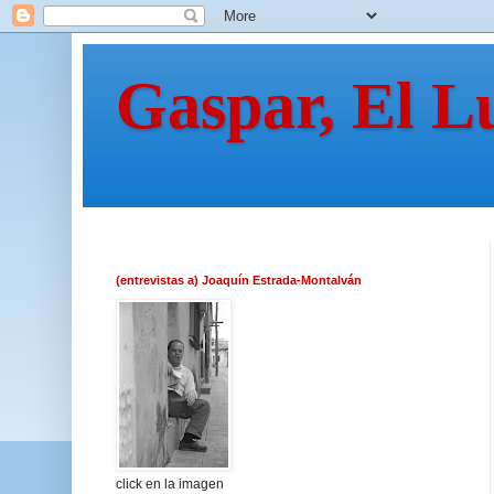
Gaspar, El L
(entrevistas a) Joaquín Estrada-Montalván
click en la imagen