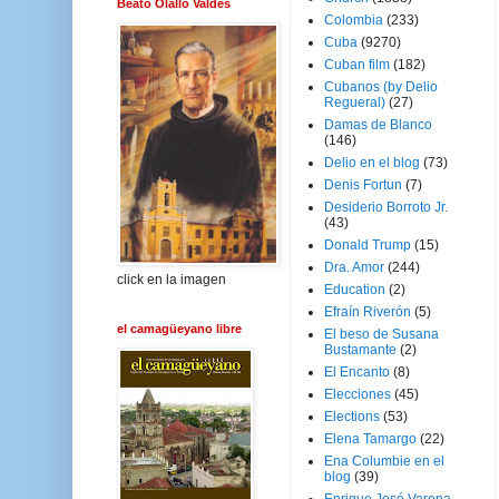
Beato Olallo Valdés
Colombia
(233)
Cuba
(9270)
Cuban film
(182)
Cubanos (by Delio
Regueral)
(27)
Damas de Blanco
(146)
Delio en el blog
(73)
Denis Fortun
(7)
Desiderio Borroto Jr.
(43)
Donald Trump
(15)
Dra. Amor
(244)
click en la imagen
Education
(2)
Efraín Riverón
(5)
el camagüeyano libre
El beso de Susana
Bustamante
(2)
El Encanto
(8)
Elecciones
(45)
Elections
(53)
Elena Tamargo
(22)
Ena Columbie en el
blog
(39)