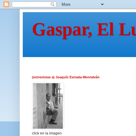
Gaspar, El L
(entrevistas a) Joaquín Estrada-Montalván
click en la imagen