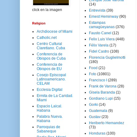
Enrique José Varona
(14)
click en la imagen
Entrevista
(39)
Ernest Heminway
(90)
Estampas
Religion
camagüeyanas
(376)
Archdiocese of Miami
Fausto Canel
(12)
Catholic.net
Felix Luis Viera
(448)
Centro Cultural
Félix Varela
(17)
Claretiano. Cuba
Fidel Castro
(108)
Conferencia de
Florencia Guglielmotti
Obispos de Cuba
(180)
Conferencia de
Food
(21)
Obispos de EU
Foto
(10801)
Cosejo Episcopal
Latinoamericano.
Francisco I
(289)
CELAM
Frank de Varona
(28)
Ecclesia Digital
Gisela Baranda
(1)
Ermita de La Caridad.
Gordiano Lupi
(15)
Miami
Gorki
(14)
Espacio Laical.
Habana
Guatemala
(9)
Palabra Nueva.
Gustav
(23)
Habana
Heriberto Hernandez
Parroquias de
(73)
Sabaneque
Honduras
(100)