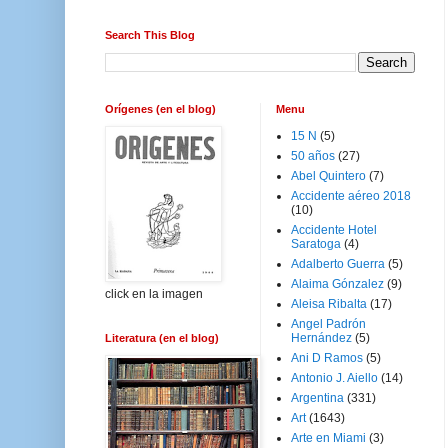
Search This Blog
Orígenes (en el blog)
Menu
15 N
(5)
50 años
(27)
Abel Quintero
(7)
Accidente aéreo 2018
(10)
Accidente Hotel
Saratoga
(4)
Adalberto Guerra
(5)
Alaima Gónzalez
(9)
click en la imagen
Aleisa Ribalta
(17)
Angel Padrón
Hernández
(5)
Literatura (en el blog)
Ani D Ramos
(5)
Antonio J. Aiello
(14)
Argentina
(331)
Art
(1643)
Arte en Miami
(3)