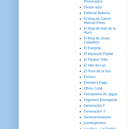
Provocados
Desde aquí
Editorial Betania
El blog de Carlos
Manuel Pérez
El blog de Iván de la
Nuez
El blog de Josan
Caballero
El Exegeta
El Imparcial Digital
El Parque Trillo
El sitio de Laz
El Tono de la Voz
Enrisco
Ernesto's Page
Ethno Cuba
Fernandina de Jagua
Fogonero Emergente
Generación F
Generación Y
Generacionasere
juanKaphotos
La isla y ...La Espina