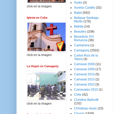
Audio
(3)
click en la imagen
Aurelia Castillo
(32)
Ballet
(592)
Iglesia en Cuba
Baltasar Santiago
Martín
(176)
Batista
(14)
Beauties
(108)
Benedicto XVI
Renuncia
(36)
Caimanera
(1)
Camagüey
(2502)
click en la imagen
Carlos Ruiz de la
Tejera
(3)
Carnaval 2008
(11)
La Virgen en Camagüey
Carnaval 2009
(17)
Carnaval 2010
(5)
Carnaval 2015
(2)
Carnaval 2023
(3)
Carnavales 2010
(1)
Chile
(42)
Christina Balinotti
(132)
click en la imagen
Christmas music
(23)
Church
(1838)