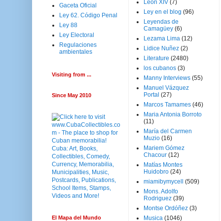
Leon XIV
(7)
Gaceta Oficial
Ley en el blog
(96)
Ley 62. Código Penal
Leyendas de
Ley 88
Camagüey
(6)
Ley Electoral
Lezama Lima
(12)
Regulaciones
Lidice Nuñez
(2)
ambientales
Literature
(2480)
los cubanos
(3)
Visiting from ...
Manny Interviews
(55)
Manuel Vázquez
Portal
(27)
Since May 2010
Marcos Tamames
(46)
Maria Antonia Borroto
(11)
María del Carmen
Muzio
(16)
Mariem Gómez
Chacour
(12)
Matías Montes
Huidobro
(24)
miamibymycell
(509)
Mons. Adolfo
Rodriguez
(39)
Montse Ordóñez
(3)
El Mapa del Mundo
Musica
(1046)