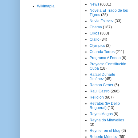
News
(6031)
Wikimapia
Novela El Trago de los
Tigres
(25)
Nuvia Estevez
(33)
Obama
(187)
Oikos
(303)
Olallo
(34)
Olympics
(2)
Orlanda Torres
(211)
Programa A Fondo
(6)
Proyecto Constitución
Cuba
(18)
Rafael Duharte
Jiménez
(45)
Ramon Gener
(5)
Raul Castro
(266)
Religion
(667)
Retratos (by Delio
Regueral)
(13)
Reyes Magos
(6)
Reynaldo Miravelles
(3)
Reynier en el blog
(6)
Roberto Méndez
(55)