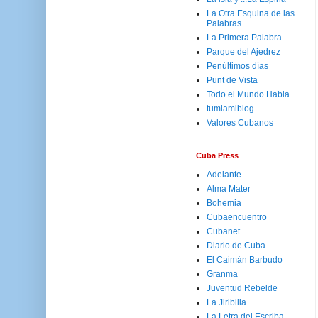
La Otra Esquina de las
Palabras
La Primera Palabra
Parque del Ajedrez
Penúltimos días
Punt de Vista
Todo el Mundo Habla
tumiamiblog
Valores Cubanos
Cuba Press
Adelante
Alma Mater
Bohemia
Cubaencuentro
Cubanet
Diario de Cuba
El Caimán Barbudo
Granma
Juventud Rebelde
La Jiribilla
La Letra del Escriba