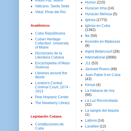
Radio Paz. Miami
Humor
(215)
Vaticano. Santa Sede
Huracan Irma
(14)
Vitral. Pinar del Rio
Huracán Melissa
(5)
Iglesia
(1773)
Académicos
Iglesia en Cuba
(1392)
Cuba Republicana
Ike
(54)
Cuban Heritage
Incendio en Matanzas
Collection. University
(8)
of Miami
Ingrid Betancourt
(28)
Diccionario de la
Literatura Cubana
International
(2690)
Encyclopedia of Mass
J11
(53)
Violence
Janisset Rivero
(48)
Libraries around the
Juan Pablo II en Cuba
World
(43)
London's Central
Kenya
(4)
Criminal Court, 1674 -
La Habana de hoy
1913
(66)
Pew Hispanic Center
La Luz Reconciliada
The Newberry Library
(32)
La sangre del tequila
(1)
Legislación Cubana
Latinos
(14)
Constituciones de
Lavallee
(12)
Cuba