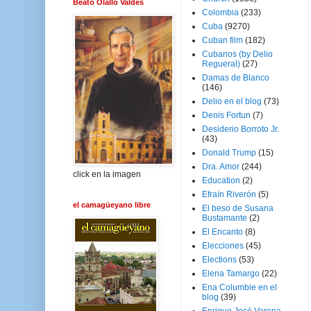
Beato Olallo Valdés
Colombia
(233)
Cuba
(9270)
Cuban film
(182)
Cubanos (by Delio
Regueral)
(27)
Damas de Blanco
(146)
Delio en el blog
(73)
Denis Fortun
(7)
Desiderio Borroto Jr.
(43)
Donald Trump
(15)
Dra. Amor
(244)
click en la imagen
Education
(2)
Efraín Riverón
(5)
el camagüeyano libre
El beso de Susana
Bustamante
(2)
El Encanto
(8)
Elecciones
(45)
Elections
(53)
Elena Tamargo
(22)
Ena Columbie en el
blog
(39)