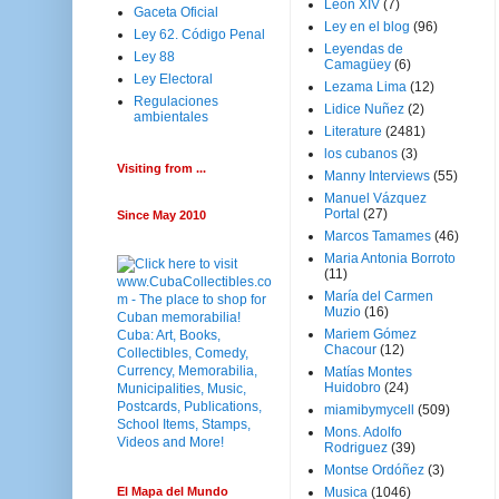
Leon XIV
(7)
Gaceta Oficial
Ley en el blog
(96)
Ley 62. Código Penal
Leyendas de
Ley 88
Camagüey
(6)
Ley Electoral
Lezama Lima
(12)
Regulaciones
Lidice Nuñez
(2)
ambientales
Literature
(2481)
los cubanos
(3)
Visiting from ...
Manny Interviews
(55)
Manuel Vázquez
Portal
(27)
Since May 2010
Marcos Tamames
(46)
Maria Antonia Borroto
(11)
María del Carmen
Muzio
(16)
Mariem Gómez
Chacour
(12)
Matías Montes
Huidobro
(24)
miamibymycell
(509)
Mons. Adolfo
Rodriguez
(39)
Montse Ordóñez
(3)
El Mapa del Mundo
Musica
(1046)