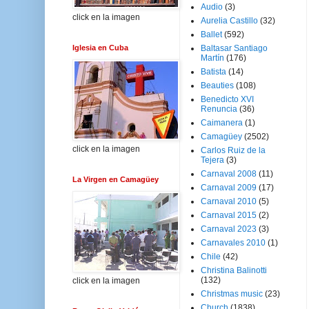
Audio
(3)
click en la imagen
Aurelia Castillo
(32)
Ballet
(592)
Iglesia en Cuba
Baltasar Santiago
Martín
(176)
Batista
(14)
Beauties
(108)
Benedicto XVI
Renuncia
(36)
Caimanera
(1)
Camagüey
(2502)
click en la imagen
Carlos Ruiz de la
Tejera
(3)
Carnaval 2008
(11)
La Virgen en Camagüey
Carnaval 2009
(17)
Carnaval 2010
(5)
Carnaval 2015
(2)
Carnaval 2023
(3)
Carnavales 2010
(1)
Chile
(42)
Christina Balinotti
(132)
click en la imagen
Christmas music
(23)
Church
(1838)