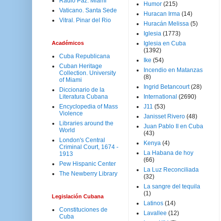
Radio Paz. Miami
Humor
(215)
Vaticano. Santa Sede
Huracan Irma
(14)
Vitral. Pinar del Rio
Huracán Melissa
(5)
Iglesia
(1773)
Académicos
Iglesia en Cuba
(1392)
Cuba Republicana
Ike
(54)
Cuban Heritage
Incendio en Matanzas
Collection. University
(8)
of Miami
Ingrid Betancourt
(28)
Diccionario de la
Literatura Cubana
International
(2690)
Encyclopedia of Mass
J11
(53)
Violence
Janisset Rivero
(48)
Libraries around the
Juan Pablo II en Cuba
World
(43)
London's Central
Kenya
(4)
Criminal Court, 1674 -
La Habana de hoy
1913
(66)
Pew Hispanic Center
La Luz Reconciliada
The Newberry Library
(32)
La sangre del tequila
(1)
Legislación Cubana
Latinos
(14)
Constituciones de
Lavallee
(12)
Cuba