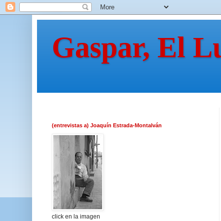
Gaspar, El L
(entrevistas a) Joaquín Estrada-Montalván
click en la imagen