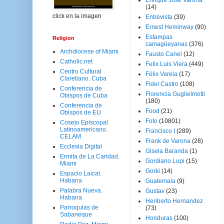
Enrique José Varona
(14)
click en la imagen
Entrevista
(39)
Ernest Heminway
(90)
Estampas
Religion
camagüeyanas
(376)
Archdiocese of Miami
Fausto Canel
(12)
Catholic.net
Felix Luis Viera
(449)
Centro Cultural
Félix Varela
(17)
Claretiano. Cuba
Fidel Castro
(108)
Conferencia de
Florencia Guglielmotti
Obispos de Cuba
(180)
Conferencia de
Food
(21)
Obispos de EU
Foto
(10801)
Cosejo Episcopal
Latinoamericano.
Francisco I
(289)
CELAM
Frank de Varona
(28)
Ecclesia Digital
Gisela Baranda
(1)
Ermita de La Caridad.
Gordiano Lupi
(15)
Miami
Gorki
(14)
Espacio Laical.
Habana
Guatemala
(9)
Palabra Nueva.
Gustav
(23)
Habana
Heriberto Hernandez
Parroquias de
(73)
Sabaneque
Honduras
(100)