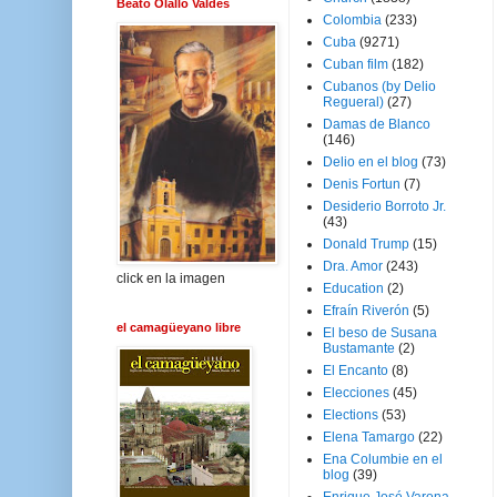
Beato Olallo Valdés
Colombia
(233)
Cuba
(9271)
Cuban film
(182)
Cubanos (by Delio
Regueral)
(27)
Damas de Blanco
(146)
Delio en el blog
(73)
Denis Fortun
(7)
Desiderio Borroto Jr.
(43)
Donald Trump
(15)
Dra. Amor
(243)
click en la imagen
Education
(2)
Efraín Riverón
(5)
el camagüeyano libre
El beso de Susana
Bustamante
(2)
El Encanto
(8)
Elecciones
(45)
Elections
(53)
Elena Tamargo
(22)
Ena Columbie en el
blog
(39)