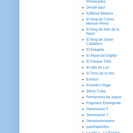
Provocados
Desde aquí
Editorial Betania
El blog de Carlos
Manuel Pérez
El blog de Iván de la
Nuez
El blog de Josan
Caballero
El Exegeta
El Imparcial Digital
El Parque Trillo
El sitio de Laz
El Tono de la Voz
Enrisco
Ernesto's Page
Ethno Cuba
Fernandina de Jagua
Fogonero Emergente
Generación F
Generación Y
Generacionasere
juanKaphotos
La isla y ...La Espina