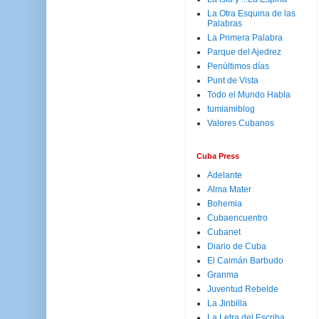
La Otra Esquina de las
Palabras
La Primera Palabra
Parque del Ajedrez
Penúltimos días
Punt de Vista
Todo el Mundo Habla
tumiamiblog
Valores Cubanos
Cuba Press
Adelante
Alma Mater
Bohemia
Cubaencuentro
Cubanet
Diario de Cuba
El Caimán Barbudo
Granma
Juventud Rebelde
La Jiribilla
La Letra del Escriba