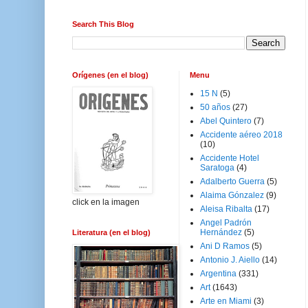
Search This Blog
Orígenes (en el blog)
Menu
15 N
(5)
50 años
(27)
Abel Quintero
(7)
Accidente aéreo 2018
(10)
Accidente Hotel
Saratoga
(4)
Adalberto Guerra
(5)
Alaima Gónzalez
(9)
click en la imagen
Aleisa Ribalta
(17)
Angel Padrón
Hernández
(5)
Literatura (en el blog)
Ani D Ramos
(5)
Antonio J. Aiello
(14)
Argentina
(331)
Art
(1643)
Arte en Miami
(3)