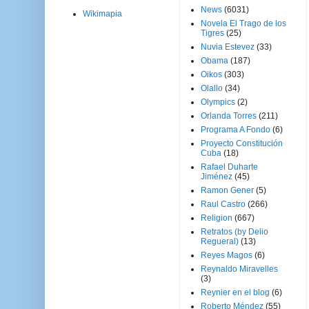
News
(6031)
Wikimapia
Novela El Trago de los
Tigres
(25)
Nuvia Estevez
(33)
Obama
(187)
Oikos
(303)
Olallo
(34)
Olympics
(2)
Orlanda Torres
(211)
Programa A Fondo
(6)
Proyecto Constitución
Cuba
(18)
Rafael Duharte
Jiménez
(45)
Ramon Gener
(5)
Raul Castro
(266)
Religion
(667)
Retratos (by Delio
Regueral)
(13)
Reyes Magos
(6)
Reynaldo Miravelles
(3)
Reynier en el blog
(6)
Roberto Méndez
(55)