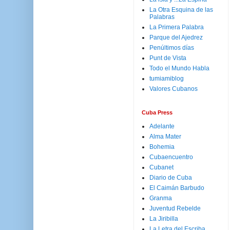
La Otra Esquina de las
Palabras
La Primera Palabra
Parque del Ajedrez
Penúltimos días
Punt de Vista
Todo el Mundo Habla
tumiamiblog
Valores Cubanos
Cuba Press
Adelante
Alma Mater
Bohemia
Cubaencuentro
Cubanet
Diario de Cuba
El Caimán Barbudo
Granma
Juventud Rebelde
La Jiribilla
La Letra del Escriba