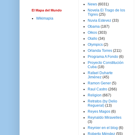
News
(6031)
Novela El Trago de los
El Mapa del Mundo
Tigres
(25)
Wikimapia
Nuvia Estevez
(33)
Obama
(187)
Oikos
(303)
Olallo
(34)
Olympics
(2)
Orlanda Torres
(211)
Programa A Fondo
(6)
Proyecto Constitución
Cuba
(18)
Rafael Duharte
Jiménez
(45)
Ramon Gener
(5)
Raul Castro
(266)
Religion
(667)
Retratos (by Delio
Regueral)
(13)
Reyes Magos
(6)
Reynaldo Miravelles
(3)
Reynier en el blog
(6)
Roberto Méndez
(55)