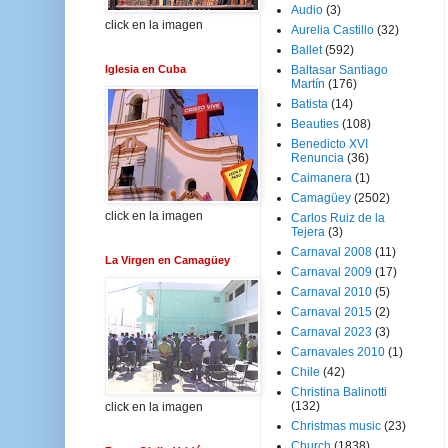
Audio
(3)
click en la imagen
Aurelia Castillo
(32)
Ballet
(592)
Iglesia en Cuba
Baltasar Santiago
Martín
(176)
Batista
(14)
Beauties
(108)
Benedicto XVI
Renuncia
(36)
Caimanera
(1)
Camagüey
(2502)
click en la imagen
Carlos Ruiz de la
Tejera
(3)
Carnaval 2008
(11)
La Virgen en Camagüey
Carnaval 2009
(17)
Carnaval 2010
(5)
Carnaval 2015
(2)
Carnaval 2023
(3)
Carnavales 2010
(1)
Chile
(42)
Christina Balinotti
(132)
click en la imagen
Christmas music
(23)
Church
(1838)