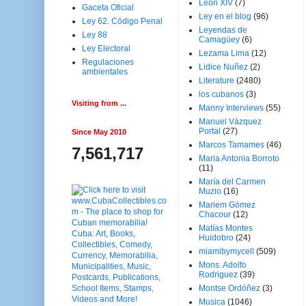
Leon XIV
(7)
Gaceta Oficial
Ley en el blog
(96)
Ley 62. Código Penal
Leyendas de
Ley 88
Camagüey
(6)
Ley Electoral
Lezama Lima
(12)
Regulaciones
Lidice Nuñez
(2)
ambientales
Literature
(2480)
los cubanos
(3)
Visiting from ...
Manny Interviews
(55)
Manuel Vázquez
Portal
(27)
Since May 2010
Marcos Tamames
(46)
7,561,717
Maria Antonia Borroto
(11)
María del Carmen
Muzio
(16)
Mariem Gómez
Chacour
(12)
Matías Montes
Huidobro
(24)
miamibymycell
(509)
Mons. Adolfo
Rodriguez
(39)
Montse Ordóñez
(3)
Musica
(1046)