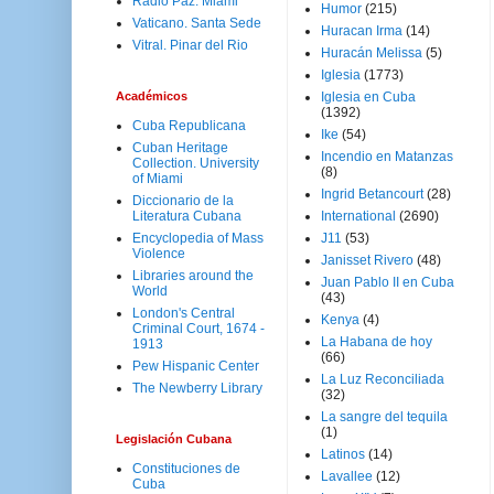
Radio Paz. Miami
Humor
(215)
Vaticano. Santa Sede
Huracan Irma
(14)
Vitral. Pinar del Rio
Huracán Melissa
(5)
Iglesia
(1773)
Académicos
Iglesia en Cuba
(1392)
Cuba Republicana
Ike
(54)
Cuban Heritage
Incendio en Matanzas
Collection. University
(8)
of Miami
Ingrid Betancourt
(28)
Diccionario de la
Literatura Cubana
International
(2690)
Encyclopedia of Mass
J11
(53)
Violence
Janisset Rivero
(48)
Libraries around the
Juan Pablo II en Cuba
World
(43)
London's Central
Kenya
(4)
Criminal Court, 1674 -
La Habana de hoy
1913
(66)
Pew Hispanic Center
La Luz Reconciliada
The Newberry Library
(32)
La sangre del tequila
(1)
Legislación Cubana
Latinos
(14)
Constituciones de
Lavallee
(12)
Cuba