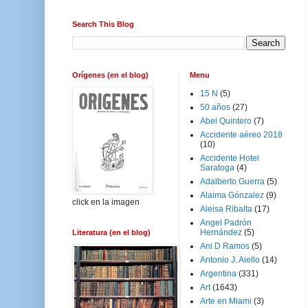
Search This Blog
Orígenes (en el blog)
Menu
15 N
(5)
50 años
(27)
Abel Quintero
(7)
Accidente aéreo 2018
(10)
Accidente Hotel
Saratoga
(4)
Adalberto Guerra
(5)
Alaima Gónzalez
(9)
click en la imagen
Aleisa Ribalta
(17)
Angel Padrón
Hernández
(5)
Literatura (en el blog)
Ani D Ramos
(5)
Antonio J. Aiello
(14)
Argentina
(331)
Art
(1643)
Arte en Miami
(3)