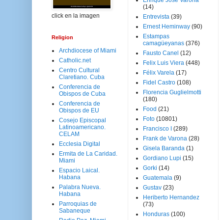
Enrique José Varona
(14)
click en la imagen
Entrevista
(39)
Ernest Heminway
(90)
Estampas
Religion
camagüeyanas
(376)
Archdiocese of Miami
Fausto Canel
(12)
Catholic.net
Felix Luis Viera
(448)
Centro Cultural
Félix Varela
(17)
Claretiano. Cuba
Fidel Castro
(108)
Conferencia de
Florencia Guglielmotti
Obispos de Cuba
(180)
Conferencia de
Food
(21)
Obispos de EU
Foto
(10801)
Cosejo Episcopal
Latinoamericano.
Francisco I
(289)
CELAM
Frank de Varona
(28)
Ecclesia Digital
Gisela Baranda
(1)
Ermita de La Caridad.
Gordiano Lupi
(15)
Miami
Gorki
(14)
Espacio Laical.
Habana
Guatemala
(9)
Palabra Nueva.
Gustav
(23)
Habana
Heriberto Hernandez
Parroquias de
(73)
Sabaneque
Honduras
(100)