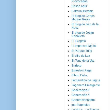
Provocados
Desde aquí
Editorial Betania
El blog de Carlos
Manuel Pérez
El blog de Iván de la
Nuez
El blog de Josan
Caballero
El Exegeta
El Imparcial Digital
El Parque Trillo
El sitio de Laz
El Tono de la Voz
Enrisco
Ernesto's Page
Ethno Cuba
Fernandina de Jagua
Fogonero Emergente
Generación F
Generación Y
Generacionasere
juanKaphotos
La isla y ...La Espina