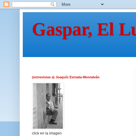
Gaspar, El L
(entrevistas a) Joaquín Estrada-Montalván
click en la imagen