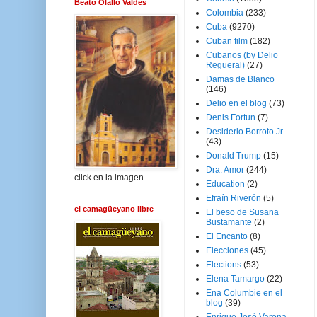
Beato Olallo Valdés
Colombia
(233)
Cuba
(9270)
Cuban film
(182)
Cubanos (by Delio
Regueral)
(27)
Damas de Blanco
(146)
Delio en el blog
(73)
Denis Fortun
(7)
Desiderio Borroto Jr.
(43)
Donald Trump
(15)
Dra. Amor
(244)
click en la imagen
Education
(2)
Efraín Riverón
(5)
el camagüeyano libre
El beso de Susana
Bustamante
(2)
El Encanto
(8)
Elecciones
(45)
Elections
(53)
Elena Tamargo
(22)
Ena Columbie en el
blog
(39)