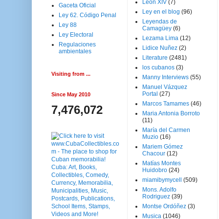
Leon XIV
(7)
Gaceta Oficial
Ley en el blog
(96)
Ley 62. Código Penal
Leyendas de
Ley 88
Camagüey
(6)
Ley Electoral
Lezama Lima
(12)
Regulaciones
Lidice Nuñez
(2)
ambientales
Literature
(2481)
los cubanos
(3)
Visiting from ...
Manny Interviews
(55)
Manuel Vázquez
Portal
(27)
Since May 2010
Marcos Tamames
(46)
7,476,072
Maria Antonia Borroto
(11)
María del Carmen
Muzio
(16)
Mariem Gómez
Chacour
(12)
Matías Montes
Huidobro
(24)
miamibymycell
(509)
Mons. Adolfo
Rodriguez
(39)
Montse Ordóñez
(3)
Musica
(1046)