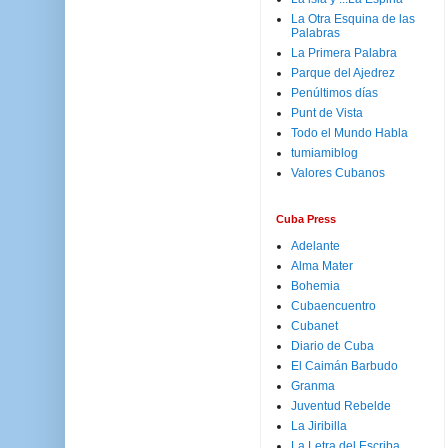
La Otra Esquina de las
Palabras
La Primera Palabra
Parque del Ajedrez
Penúltimos días
Punt de Vista
Todo el Mundo Habla
tumiamiblog
Valores Cubanos
Cuba Press
Adelante
Alma Mater
Bohemia
Cubaencuentro
Cubanet
Diario de Cuba
El Caimán Barbudo
Granma
Juventud Rebelde
La Jiribilla
La Letra del Escriba