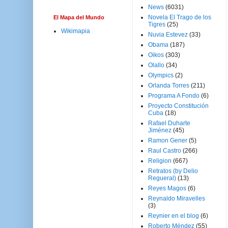
News
(6031)
Novela El Trago de los
El Mapa del Mundo
Tigres
(25)
Wikimapia
Nuvia Estevez
(33)
Obama
(187)
Oikos
(303)
Olallo
(34)
Olympics
(2)
Orlanda Torres
(211)
Programa A Fondo
(6)
Proyecto Constitución
Cuba
(18)
Rafael Duharte
Jiménez
(45)
Ramon Gener
(5)
Raul Castro
(266)
Religion
(667)
Retratos (by Delio
Regueral)
(13)
Reyes Magos
(6)
Reynaldo Miravelles
(3)
Reynier en el blog
(6)
Roberto Méndez
(55)