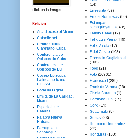
Enrique José Varona
(14)
click en la imagen
Entrevista
(39)
Ernest Heminway
(90)
Estampas
Religion
camagüeyanas
(376)
Archdiocese of Miami
Fausto Canel
(12)
Catholic.net
Felix Luis Viera
(449)
Centro Cultural
Félix Varela
(17)
Claretiano. Cuba
Fidel Castro
(108)
Conferencia de
Florencia Guglielmotti
Obispos de Cuba
(180)
Conferencia de
Food
(21)
Obispos de EU
Foto
(10801)
Cosejo Episcopal
Latinoamericano.
Francisco I
(289)
CELAM
Frank de Varona
(28)
Ecclesia Digital
Gisela Baranda
(1)
Ermita de La Caridad.
Gordiano Lupi
(15)
Miami
Gorki
(14)
Espacio Laical.
Habana
Guatemala
(9)
Palabra Nueva.
Gustav
(23)
Habana
Heriberto Hernandez
Parroquias de
(73)
Sabaneque
Honduras
(100)