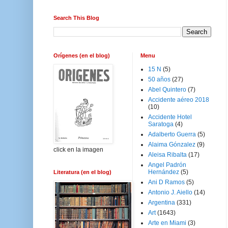
Search This Blog
Orígenes (en el blog)
Menu
15 N
(5)
50 años
(27)
Abel Quintero
(7)
Accidente aéreo 2018
(10)
Accidente Hotel
Saratoga
(4)
Adalberto Guerra
(5)
Alaima Gónzalez
(9)
click en la imagen
Aleisa Ribalta
(17)
Angel Padrón
Hernández
(5)
Literatura (en el blog)
Ani D Ramos
(5)
Antonio J. Aiello
(14)
Argentina
(331)
Art
(1643)
Arte en Miami
(3)