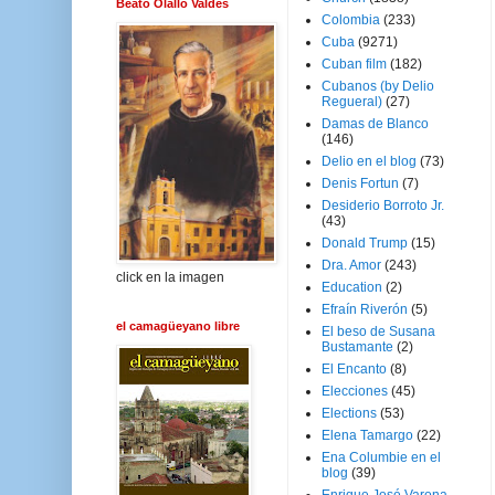
Beato Olallo Valdés
Colombia
(233)
Cuba
(9271)
Cuban film
(182)
Cubanos (by Delio
Regueral)
(27)
Damas de Blanco
(146)
Delio en el blog
(73)
Denis Fortun
(7)
Desiderio Borroto Jr.
(43)
Donald Trump
(15)
Dra. Amor
(243)
click en la imagen
Education
(2)
Efraín Riverón
(5)
el camagüeyano libre
El beso de Susana
Bustamante
(2)
El Encanto
(8)
Elecciones
(45)
Elections
(53)
Elena Tamargo
(22)
Ena Columbie en el
blog
(39)