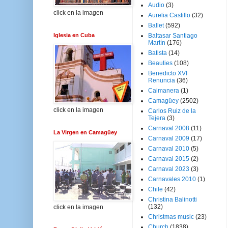
Audio
(3)
click en la imagen
Aurelia Castillo
(32)
Ballet
(592)
Iglesia en Cuba
Baltasar Santiago
Martín
(176)
Batista
(14)
Beauties
(108)
Benedicto XVI
Renuncia
(36)
Caimanera
(1)
Camagüey
(2502)
click en la imagen
Carlos Ruiz de la
Tejera
(3)
Carnaval 2008
(11)
La Virgen en Camagüey
Carnaval 2009
(17)
Carnaval 2010
(5)
Carnaval 2015
(2)
Carnaval 2023
(3)
Carnavales 2010
(1)
Chile
(42)
Christina Balinotti
(132)
click en la imagen
Christmas music
(23)
Church
(1838)