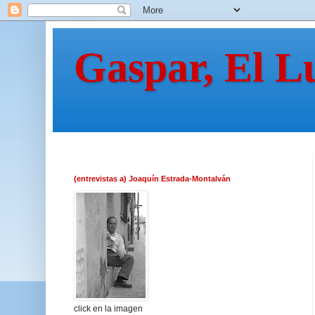
Gaspar, El L
(entrevistas a) Joaquín Estrada-Montalván
click en la imagen