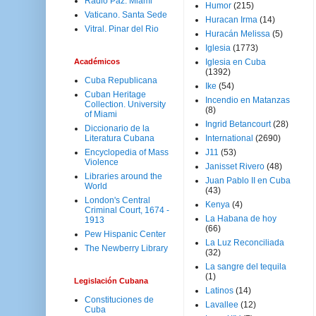
Radio Paz. Miami
Humor
(215)
Vaticano. Santa Sede
Huracan Irma
(14)
Vitral. Pinar del Rio
Huracán Melissa
(5)
Iglesia
(1773)
Académicos
Iglesia en Cuba
(1392)
Cuba Republicana
Ike
(54)
Cuban Heritage
Incendio en Matanzas
Collection. University
(8)
of Miami
Ingrid Betancourt
(28)
Diccionario de la
Literatura Cubana
International
(2690)
Encyclopedia of Mass
J11
(53)
Violence
Janisset Rivero
(48)
Libraries around the
Juan Pablo II en Cuba
World
(43)
London's Central
Kenya
(4)
Criminal Court, 1674 -
La Habana de hoy
1913
(66)
Pew Hispanic Center
La Luz Reconciliada
The Newberry Library
(32)
La sangre del tequila
(1)
Legislación Cubana
Latinos
(14)
Constituciones de
Lavallee
(12)
Cuba