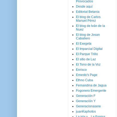
Provocados
Desde aquí
Editorial Betania
El blog de Carlos
Manuel Pérez
El blog de Iván de la
Nuez
El blog de Josan
Caballero
El Exegeta
El Imparcial Digital
El Parque Trillo
El sitio de Laz
El Tono de la Voz
Enrisco
Ernesto's Page
Ethno Cuba
Fernandina de Jagua
Fogonero Emergente
Generación F
Generación Y
Generacionasere
juanKaphotos
La isla y ...La Espina