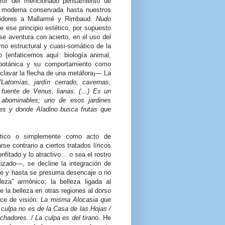
rtir del mencionado pensamiento de
a moderna conservada hasta nuestros
guidores a Mallarmé y Rimbaud.
Nudo
e ese principio estético, por supuesto
 se aventura con acierto, en el uso del
mo estructural y cuasi-somático de la
 (enfaticemos aquí: biología animal,
 botánica y su comportamiento como
clavar la flecha de una metáfora¡— La
“Latomías, jardín cerrado, cavernas,
 fuente de Venus, lianas. (…) Es un
 abominables; uno de esos jardines
es y donde Aladino busca frutas que
ético o simplemente como acto de
se contrario a ciertos tratados líricos
onfitado y lo atractivo… o sea el rostro
atizado—, se decline la integración de
nte y hasta se presuma desencaje o no
leza” armónico; la belleza ligada al
ue la belleza en otras regiones al dorso
ece de visión:
La misma Alocasia que
La culpa no es de la Casa de las Hojas /
chadores. / La culpa es del tirano
. He