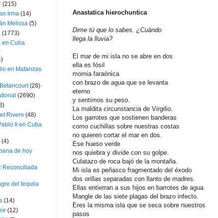
r
(215)
Anastatica hierochuntica
an Irma
(14)
án Melissa
(5)
Dime tú que lo sabes. ¿Cuándo
a
(1773)
llega la lluvia?
a en Cuba
)
El mar de mi isla no se abre en dos
4)
ella es fósil
dio en Matanzas
momia faraónica
con brazo de agua que se levanta
 Betancourt
(28)
eterno
ational
(2690)
y sentimos su peso.
3)
La maldita circunstancia de Virgilio.
et Rivero
(48)
Los garrotes que sostienen banderas
ablo II en Cuba
como cuchillas sobre nuestras costas
no quieren cortar el mar en dos.
(4)
Ese hueso verde
bana de hoy
nos quiebra y divide con su golpe.
Culatazo de roca bajó de la montaña.
z Reconciliada
Mi isla es peñasco fragmentado del éxodo
dos orillas separadas con llanto de madres.
gre del tequila
Ellas entierran a sus hijos en barrotes de agua.
Mangle de las siete plagas del brazo infecto.
s
(14)
Eres la misma isla que se seca sobre nuestros
lee
(12)
pasos