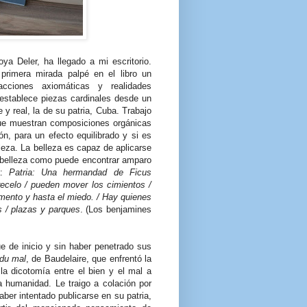
a Deler, ha llegado a mi escritorio.
rimera mirada palpé en el libro un
acciones axiomáticas y realidades
 establece piezas cardinales desde un
 y real, la de su patria, Cuba. Trabajo
ue muestran composiciones orgánicas
ón, para un efecto equilibrado y si es
lleza. La belleza es capaz de aplicarse
la belleza como puede encontrar amparo
a:
Patria: Una hermandad de Ficus
recelo / pueden mover los cimientos /
mento y hasta el miedo. / Hay quienes
s / plazas y parques
. (Los benjamines
e de inicio y sin haber penetrado sus
 du mal
, de Baudelaire, que enfrentó la
a dicotomía entre el bien y el mal a
 humanidad. Le traigo a colación por
ber intentado publicarse en su patria,