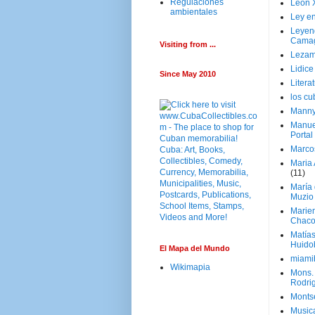
Regulaciones
Leon 
ambientales
Ley en
Leyen
Cama
Visiting from ...
Lezam
Lidic
Since May 2010
Litera
los c
Manny
Manue
Portal
Marco
Maria 
(11)
María
Muzio
Marie
Chaco
Matía
Huido
El Mapa del Mundo
miami
Wikimapia
Mons. 
Rodri
Monts
Music