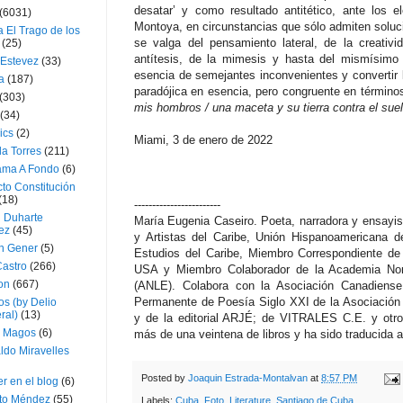
desatar’ y como resultado antitético, ante los
(6031)
Montoya, en circunstancias que sólo admiten soluci
 El Trago de los
se valga del pensamiento lateral, de la creativ
(25)
antítesis, de la mimesis y hasta del mismísimo “
 Estevez
(33)
esencia de semejantes inconvenientes y convertir 
a
(187)
paradójica en esencia, pero congruente en términos 
(303)
mis hombros / una maceta y su tierra contra el sue
(34)
ics
(2)
Miami, 3 de enero de 2022
a Torres
(211)
ama A Fondo
(6)
to Constitución
(18)
------------------------
l Duharte
María Eugenia Caseiro. Poeta, narradora y ensayis
ez
(45)
y Artistas del Caribe, Unión Hispanoamericana d
 Gener
(5)
Estudios del Caribe, Miembro Correspondiente de
Castro
(266)
USA y Miembro Colaborador de la Academia Nor
on
(667)
(ANLE). Colabora con la Asociación Canadiense 
Permanente de Poesía Siglo XXI de la Asociación 
os (by Delio
ral)
(13)
y de la editorial ARJÉ; de VITRALES C.E. y otros
 Magos
(6)
más de una veintena de libros y ha sido traducida a
ldo Miravelles
Posted by
Joaquin Estrada-Montalvan
at
8:57 PM
r en el blog
(6)
to Méndez
(55)
Labels:
Cuba
,
Foto
,
Literature
,
Santiago de Cuba