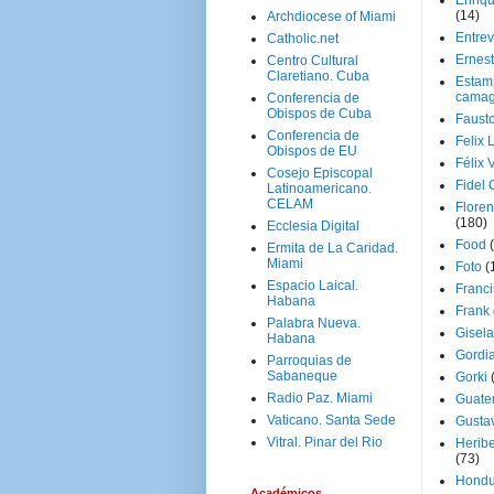
Enriq
(14)
Archdiocese of Miami
Entrev
Catholic.net
Ernes
Centro Cultural
Claretiano. Cuba
Estam
camag
Conferencia de
Obispos de Cuba
Faust
Conferencia de
Felix 
Obispos de EU
Félix 
Cosejo Episcopal
Fidel 
Latinoamericano.
CELAM
Floren
(180)
Ecclesia Digital
Food
Ermita de La Caridad.
Miami
Foto
(
Espacio Laical.
Franci
Habana
Frank
Palabra Nueva.
Gisel
Habana
Gordi
Parroquias de
Sabaneque
Gorki
Radio Paz. Miami
Guate
Vaticano. Santa Sede
Gusta
Vitral. Pinar del Rio
Herib
(73)
Hondu
Académicos