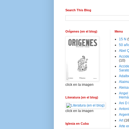
Search This Blog
Orígenes (en el blog)
Menu
15 N
(
50 añ
Abel Q
Accid
(10)
Accide
Sarat
Adalb
Alaim
click en la imagen
Aleisa
Angel
Herná
Literatura (en el blog)
Ani D
Antoni
click en la imagen
Argen
Art
(1
Iglesia en Cuba
Arte e