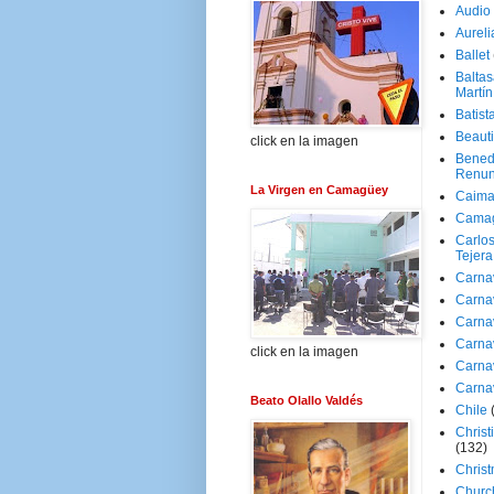
Audio
Aureli
Ballet
Baltas
Martín
Batist
Beaut
click en la imagen
Bened
Renun
La Virgen en Camagüey
Caima
Cama
Carlos
Tejera
Carna
Carna
Carna
Carna
click en la imagen
Carna
Carna
Beato Olallo Valdés
Chile
Christ
(132)
Chris
Churc