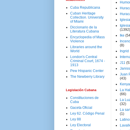
Humo
Cuba Republicana
Hurac
Cuban Heritage
Hurac
Collection. University
Iglesi
of Miami
Iglesi
Diccionario de la
(1392
Literatura Cubana
Ike
(5
Encyclopedia of Mass
Violence
Incen
(8)
Libraries around the
World
Ingrid
London's Central
Intern
Criminal Court, 1674 -
J11
(5
1913
Janiss
Pew Hispanic Center
Juan P
The Newberry Library
(43)
Kenya
La Ha
Legislación Cubana
(66)
Constituciones de
La Lu
Cuba
(32)
Gaceta Oficial
La san
Ley 62. Código Penal
(1)
Ley 88
Latino
Ley Electoral
Laval