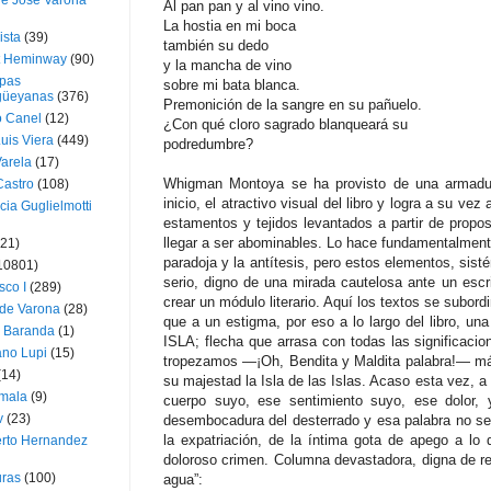
ue José Varona
Al pan pan y al vino vino.
La hostia en mi boca
ista
(39)
también su dedo
t Heminway
(90)
y la mancha de vino
pas
sobre mi bata blanca.
üeyanas
(376)
Premonición de la sangre en su pañuelo.
o Canel
(12)
¿Con qué cloro sagrado blanqueará su
Luis Viera
(449)
podredumbre?
Varela
(17)
Whigman Montoya se ha provisto de una armad
Castro
(108)
inicio, el atractivo visual del libro y logra a su vez
cia Guglielmotti
estamentos y tejidos levantados a partir de prop
llegar a ser abominables. Lo hace fundamentalment
(21)
paradoja y la antítesis, pero estos elementos, sist
10801)
serio, digno de una mirada cautelosa ante un esc
sco I
(289)
crear un módulo literario. Aquí los textos se subor
 de Varona
(28)
que a un estigma, por eso a lo largo del libro, una
a Baranda
(1)
ISLA; flecha que arrasa con todas las significacio
ano Lupi
(15)
tropezamos —¡Oh, Bendita y Maldita palabra!— má
(14)
su majestad la Isla de las Islas. Acaso esta vez, a
mala
(9)
cuerpo suyo, ese sentimiento suyo, ese dolor,
v
(23)
desembocadura del desterrado y esa palabra no sea
la expatriación, de la íntima gota de apego a l
erto Hernandez
doloroso crimen. Columna devastadora, digna de re
ras
(100)
agua”: