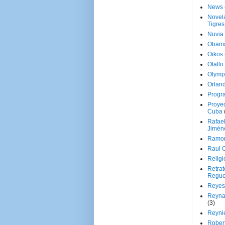
News
Novela
Tigres
Nuvia
Obam
Oikos
Olallo
Olymp
Orland
Progr
Proyec
Cuba
Rafae
Jimén
Ramon
Raul 
Religi
Retrat
Regue
Reyes
Reyna
(3)
Reynie
Rober