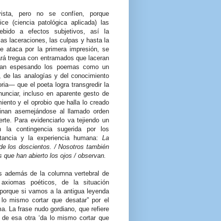
sta, pero no se confíen, porque
ce (ciencia patológica aplicada) las
bido a efectos subjetivos, así la
 las laceraciones, las culpas y hasta la
ue ataca por la primera impresión, se
ará tregua con entramados que laceran
 van espesando los poemas como un
, de las analogías y del conocimiento
oria— que el poeta logra transgredir la
enunciar, incluso en aparente gesto de
iento y el oprobio que halla lo creado
inan asemejándose al llamado orden
rte. Para evidenciarlo va tejiendo un
 la contingencia sugerida por los
nstancia y la experiencia humana:
La
de los doscientos. / Nosotros también
os que han abierto los ojos / observan.
es además de la columna vertebral de
axiomas poéticos, de la situación
 porque si vamos a la antigua leyenda
a lo mismo cortar que desatar” por el
a. La frase nudo gordiano, que refiere
vés de esa otra ‘da lo mismo cortar que