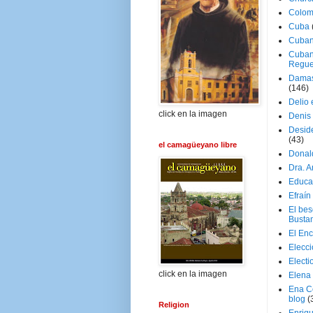
Colom
Cuba
Cuban
Cuban
Regue
Damas
(146)
Delio 
click en la imagen
Denis 
Deside
(43)
el camagüeyano libre
Donal
Dra. 
Educa
Efraín
El be
Busta
El En
Elecc
Electi
click en la imagen
Elena
Ena C
blog
(
Religion