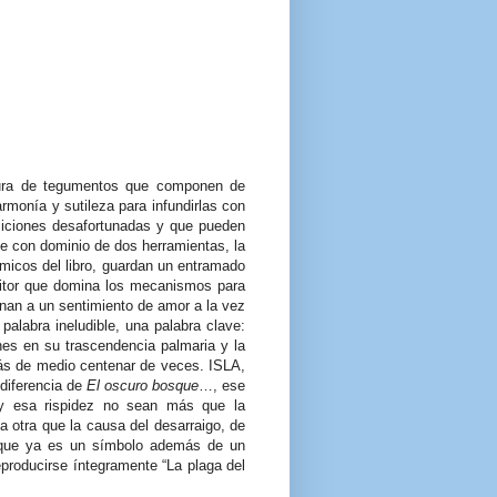
ura de tegumentos que componen de
 armonía y sutileza para infundirlas con
osiciones desafortunadas y que pueden
e con dominio de dos herramientas, la
émicos del libro, guardan un entramado
ritor que domina los mecanismos para
dinan a un sentimiento de amor a la vez
 palabra ineludible, una palabra clave:
nes en su trascendencia palmaria y la
s de medio centenar de veces. ISLA,
 diferencia de
El oscuro bosque
…, ese
 y esa rispidez no sean más que la
 otra que la causa del desarraigo, de
o que ya es un símbolo además de un
producirse íntegramente “La plaga del