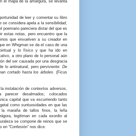
n el mapa de la amargura, se levanta
ortunidad de leer y comentar su libro
 se considera apela a la sensibilidad,
el poemario pareciera distar del que es
ir estas notas, pero encuentro que la
minos que envuelven a su creador en
 que en Whigman se da el caso de una
iritual y lo físico y que ha ido en
ativo, a otro plano de lo personal aún
ión del ser causada por una desgracia
 lo antinatural, pero perviviente:
De
 han cortado hasta los árboles
. (Ficus
la instalación de contextos adversos,
a parecer desalmados; colocados
nica capital que va escurriendo tanto
vegetal como suntuosidades en que las
a maraña de tallos finos, la leña
gora, legitiman en cada exordio al
aturaleza se compone de reinos que se
o en “Confesión” nos dice: