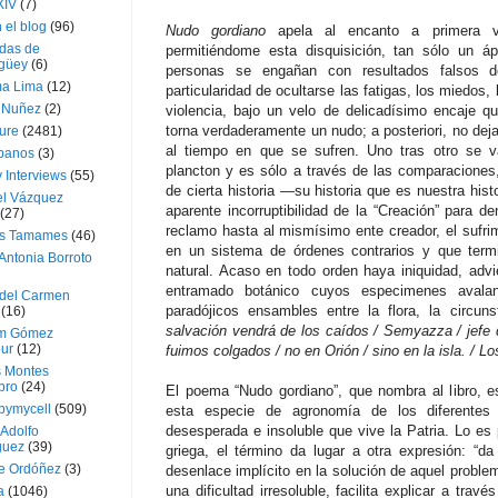
XIV
(7)
 el blog
(96)
Nudo gordiano
apela al encanto a primera vi
das de
permitiéndome esta disquisición, tan sólo un ápi
güey
(6)
personas se engañan con resultados falsos de
a Lima
(12)
particularidad de ocultarse las fatigas, los miedos,
e Nuñez
(2)
violencia, bajo un velo de delicadísimo encaje q
torna verdaderamente un nudo; a posteriori, no dej
ture
(2481)
al tiempo en que se sufren. Uno tras otro se
ubanos
(3)
plancton y es sólo a través de las comparaciones
 Interviews
(55)
de cierta historia —su historia que es nuestra hist
l Vázquez
aparente incorruptibilidad de la “Creación” para d
(27)
reclamo hasta al mismísimo ente creador, el sufrim
s Tamames
(46)
en un sistema de órdenes contrarios y que term
Antonia Borroto
natural. Acaso en todo orden haya iniquidad, advie
entramado botánico cuyos especimenes avalan
 del Carmen
paradójicos ensambles entre la flora, la circu
(16)
salvación vendrá de los caídos / Semyazza / jefe 
m Gómez
ur
(12)
fuimos colgados / no en Orión / sino en la isla. / L
s Montes
bro
(24)
El poema “Nudo gordiano”, que nombra al libro, 
bymycell
(509)
esta especie de agronomía de los diferentes 
desesperada e insoluble que vive la Patria. Lo es
Adolfo
guez
(39)
griega, el término da lugar a otra expresión: “d
e Ordóñez
(3)
desenlace implícito en la solución de aquel problem
una dificultad irresoluble, facilita explicar a tra
a
(1046)