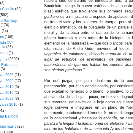
hubiera sido censurado de inmediato: dos; a pa
(3)
Baudelaire, surge la nueva estética de la poesí
a Castillo
(32)
días; estética que tuvo entre sus primeros se
(592)
gordiano
es a mi juicio una especie de apelación d
ar Santiago
no trata el vicio y los placeres del cuerpo, pero sí
(176)
ejercicio mimético, de la búsqueda de un paralelis
a
(14)
moral y de la ética entre el campo de lo humano
ies
(108)
género humano) y otra rama de la biología, la
icto XVI
elemento de la naturaleza —¡qué dos blancos para 
cia
(36)
cita inicial, de André Gide, previene al lector:
nera
(1)
vegetales de calabozos, delicado murmullo de la
güey
(2502)
lugar de estupros, de asesinatos, de pasiones
subterráneos de que nos hablan los cuentos árab
 Ruiz de la
(3)
son piedras preciosas.”
val 2008
(11)
Por qué juzgar, por puro idealismo de lo po
val 2009
(17)
preservación, por ética condicionada, por considerar
val 2010
(5)
que exaltan lo hermoso o lo bueno; lo positivo, lo c
val 2015
(2)
abrillantado de la hoja —juicio, irreflexivo, dogm
val 2023
(3)
sus reversos, del envés de la hoja como aglutina
vales 2010
(1)
logre convivir e integrarse en un plano de “bel
(42)
sufrimiento; esteticismo diferente. Si no se disting
ina Balinotti
de lo convencional y hasta de lo apócrifo, se car
paraliza la lengua / la llaman oreja de elefante. / 
tmas music
(23)
sino de los habitantes de la casa-isla /y los desmo
h
(1838)