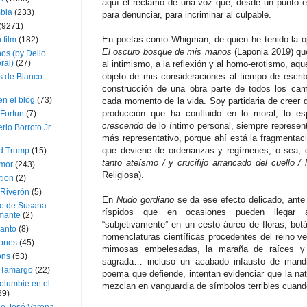
aquí el reclamo de una voz que, desde un punto e
bia
(233)
para denunciar, para incriminar al culpable.
(9271)
En poetas como Whigman, de quien he tenido la op
 film
(182)
El oscuro bosque de mis manos
(Laponia 2019) que
os (by Delio
ral)
(27)
al intimismo, a la reflexión y al homo-erotismo, aqu
objeto de mis consideraciones al tiempo de escrib
 de Blanco
construcción de una obra parte de todos los ca
en el blog
(73)
cada momento de la vida. Soy partidaria de creer
producción que ha confluido en lo moral, lo esp
Fortun
(7)
crescendo
de lo íntimo personal, siempre represent
rio Borroto Jr.
más representativo, porque ahí está la fragmentac
que deviene de ordenanzas y regímenes, o sea, de
d Trump
(15)
tanto ateísmo / y crucifijo arrancado del cuello /
Amor
(243)
Religiosa).
tion
(2)
 Riverón
(5)
En
Nudo gordiano
se da ese efecto delicado, ante 
so de Susana
ríspidos que en ocasiones pueden llegar 
mante
(2)
“subjetivamente” en un cesto áureo de floras, botá
canto
(8)
nomenclaturas científicas procedentes del reino 
iones
(45)
mimosas embelesadas, la maraña de raíces y l
ons
(53)
sagrada… incluso un acabado infausto de mandrá
 Tamargo
(22)
poema que defiende, intentan evidenciar que la n
olumbie en el
mezclan en vanguardia de símbolos terribles cuand
39)