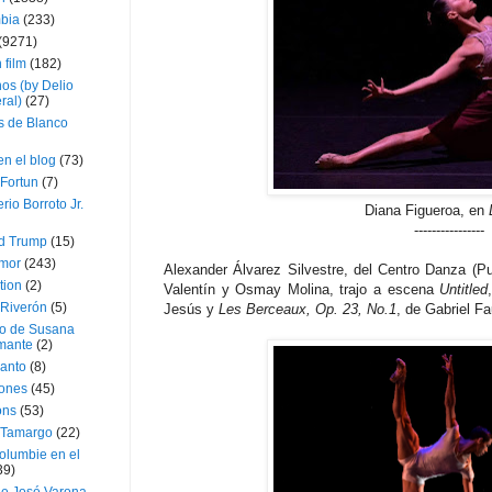
bia
(233)
(9271)
 film
(182)
os (by Delio
ral)
(27)
 de Blanco
en el blog
(73)
Fortun
(7)
rio Borroto Jr.
Diana Figueroa, en
----------------
d Trump
(15)
Amor
(243)
Alexander Álvarez Silvestre, del Centro Danza (Pue
tion
(2)
Valentín y Osmay Molina, trajo a escena
Untitled
 Riverón
(5)
Jesús y
Les Berceaux, Op. 23, No.1
, de Gabriel F
so de Susana
mante
(2)
canto
(8)
iones
(45)
ons
(53)
 Tamargo
(22)
olumbie en el
39)