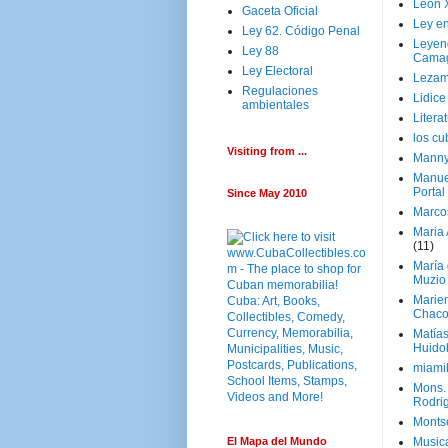
Leon 
Gaceta Oficial
Ley en
Ley 62. Código Penal
Leyen
Ley 88
Cama
Ley Electoral
Lezam
Regulaciones
Lidic
ambientales
Litera
los c
Visiting from ...
Manny
Manue
Portal
Since May 2010
Marco
Maria 
(11)
María
Muzio
Marie
Chaco
Matía
Huido
miami
Mons. 
Rodri
Monts
El Mapa del Mundo
Music