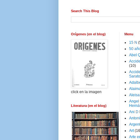
Search This Blog
Orígenes (en el blog)
Menu
15 N
(
50 añ
Abel Q
Accid
(10)
Accide
Sarat
Adalb
Alaim
click en la imagen
Aleisa
Angel
Herná
Literatura (en el blog)
Ani D
Antoni
Argen
Art
(1
Arte e