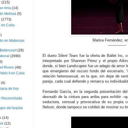
r
(215)
an Irma
(14)
án Melissa
(5)
a
(1773)
a en Cuba
)
4)
Marisa Fernández, e
dio en Matanzas
----------------
 Betancourt
(28)
El dueto
Silent Tears
fue la oferta de Ballet Inc, c
ational
(2690)
interpretado por Shannon Pérez y el propio Atkin
3)
donde, si bien
Landscapes
fue un adagio de amor l
et Rivero
(48)
que emergieron del oscuro fondo del escenario, “
ablo II en Cuba
relación heterosexual, en la que, sin dejar de se
pareja, cada cual defiende y remarca su individuali
(4)
bana de hoy
Fernando García, en la segunda presentación del
desnudó de la cintura para arriba para exhibir –
z Reconciliada
seductora, sensual y provocativa de su propia c
Nelson, donde tampoco se cohibió de mostrar su br
gre del tequila
s
(14)
lee
(12)