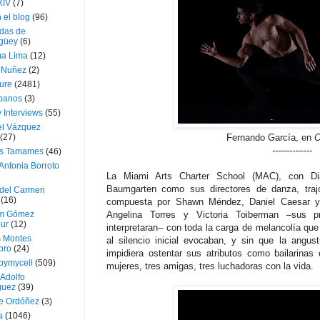
XIV
(7)
 el blog
(96)
das de
güey
(6)
a Lima
(12)
e Nuñez
(2)
ture
(2481)
ubanos
(3)
 Interviews
(55)
l Vázquez
(27)
Fernando García, en
O
--------------
s Tamames
(46)
Antonia Borroto
La Miami Arts Charter School (MAC), con D
Baumgarten como sus directores de danza, tra
 del Carmen
(16)
compuesta por Shawn Méndez, Daniel Caesar y
m Gómez
Angelina Torres y Victoria Toiberman –sus pr
ur
(12)
interpretaran– con toda la carga de melancolía que
s Montes
al silencio inicial evocaban, y sin que la angus
bro
(24)
impidiera ostentar sus atributos como bailarinas
bymycell
(509)
mujeres, tres amigas, tres luchadoras con la vida.
Adolfo
guez
(39)
e Ordóñez
(3)
a
(1046)