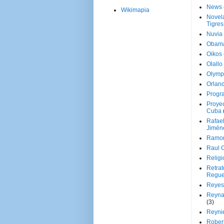
News
Wikimapia
Novela
Tigres
Nuvia
Obam
Oikos
Olallo
Olymp
Orland
Progr
Proyec
Cuba
Rafae
Jimén
Ramon
Raul 
Religi
Retrat
Regue
Reyes
Reyna
(3)
Reynie
Rober