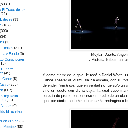
(6031)
 El Trago de los
(25)
 Estevez
(33)
a
(187)
(303)
(34)
ics
(2)
a Torres
(211)
ama A Fondo
(6)
Meylan Duarte, Angeli
to Constitución
y Victoria Toiberman, 
(18)
--------------
l Duharte
ez
(45)
Y como cierre de la gala, le tocó a Daniel White, 
 Gener
(5)
Dance Theater of Miami, salir a escena, con su tor
Castro
(266)
defender
Touch me,
que en verdad no fue
solo
un s
on
(667)
sino un dueto con dicha saya, la cual supo mane
parecía de pronto encontrarse en medio de un oleaj
os (by Delio
ral)
(13)
que, por cierto, no lo hizo lucir jamás andrógino o 
 Magos
(6)
ldo Miravelles
r en el blog
(6)
to Méndez
(55)