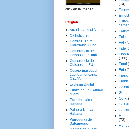
Enriq
(14)
click en la imagen
Entrev
Ernes
Estam
Religion
camag
Archdiocese of Miami
Faust
Catholic.net
Felix 
Centro Cultural
Félix 
Claretiano. Cuba
Fidel 
Conferencia de
Floren
Obispos de Cuba
(180)
Conferencia de
Food
Obispos de EU
Foto
(
Cosejo Episcopal
Latinoamericano.
Franci
CELAM
Frank
Ecclesia Digital
Gisel
Ermita de La Caridad.
Gordi
Miami
Gorki
Espacio Laical.
Habana
Guate
Palabra Nueva.
Gusta
Habana
Herib
Parroquias de
(73)
Sabaneque
Hondu