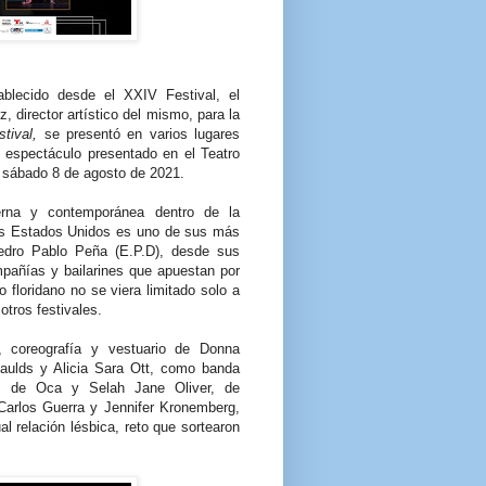
blecido desde el XXIV Festival, el
 director artístico del mismo, para la
tival,
se presentó en varios lugares
l espectáculo presentado en el Teatro
l sábado 8 de agosto de 2021.
rna y contemporánea dentro de la
los Estados Unidos es uno de sus más
edro Pablo Peña (E.P.D), desde sus
mpañías y bailarines que apuestan por
 floridano no se viera limitado solo a
otros festivales.
), coreografía y vestuario de Donna
naulds y Alicia Sara Ott, como banda
es de Oca y Selah Jane Oliver, de
Carlos Guerra y Jennifer Kronemberg,
l relación lésbica, reto que sortearon