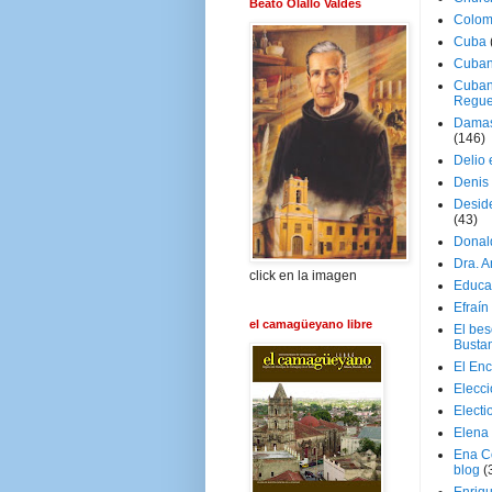
Beato Olallo Valdés
Colom
Cuba
Cuban
Cuban
Regue
Damas
(146)
Delio 
Denis 
Deside
(43)
Donal
Dra. 
click en la imagen
Educa
Efraín
el camagüeyano libre
El be
Busta
El En
Elecc
Electi
Elena
Ena C
blog
(