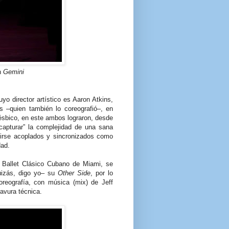
n
Gemini
uyo director artístico es Aaron Atkins,
s –quien también lo coreografió–, en
ésbico, en este ambos lograron, desde
capturar” la complejidad de una sana
ntirse acoplados y sincronizados como
dad.
 Ballet Clásico Cubano de Miami, se
quizás, digo yo– su
Other Side
, por lo
oreografía, con música (mix) de Jeff
avura técnica.