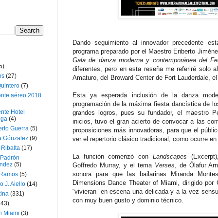
Dando seguimiento al innovador precedente esta
programa preparado por el Maestro Eriberto Jiménez,
Gala de danza moderna y contemporánea del Fes
5)
diferentes, pero en esta reseña me referiré solo a
os
(27)
Amaturo, del Broward Center de Fort Lauderdale, e
uintero
(7)
Esta ya esperada inclusión de la danza mode
ente aéreo 2018
programación de la máxima fiesta dancística de 
nte Hotel
grandes logros, pues su fundador, el maestro P
oga
(4)
inicios, tuvo el gran acierto de convocar a las co
erto Guerra
(5)
proposiciones más innovadoras, para que el público
a Gónzalez
(9)
ver el repertorio clásico tradicional, como ocurre en 
 Ribalta
(17)
La función comenzó con
Landscapes
(Excerpt
 Padrón
ndez
(5)
Goffredo Murray, y el tema
Verses
, de Ólafur Ar
sonora para que las bailarinas Miranda Mont
 Ramos
(5)
Dimensions Dance Theater of Miami, dirigido por 
o J. Aiello
(14)
“vivieran” en escena una delicada y a la vez sensua
tina
(331)
con muy buen gusto y dominio técnico.
643)
n Miami
(3)