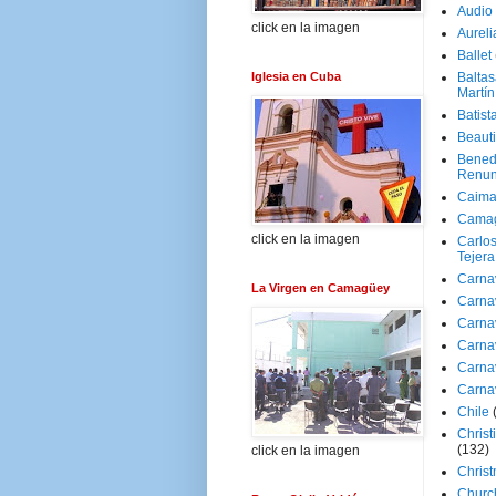
Audio
click en la imagen
Aureli
Ballet
Iglesia en Cuba
Baltas
Martín
Batist
Beaut
Bened
Renun
Caima
Cama
click en la imagen
Carlos
Tejera
Carna
La Virgen en Camagüey
Carna
Carna
Carna
Carna
Carna
Chile
Christ
(132)
click en la imagen
Chris
Churc