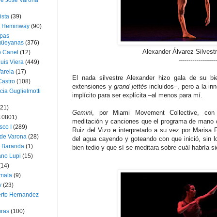
ue José Varona
ista
(39)
t Heminway
(90)
pas
üeyanas
(376)
Alexander Álvarez Silvest
o Canel
(12)
-------------------
Luis Viera
(449)
Varela
(17)
El nada silvestre Alexander hizo gala de su bi
Castro
(108)
extensiones y
grand jettés
incluidos–, pero a la in
cia Guglielmotti
implícito para ser explícita –al menos para mí.
(21)
Gemini
, por Miami Movement Collective, con 
10801)
meditación y canciones que el programa de mano di
sco I
(289)
Ruiz del Vizo e interpretado a su vez por Marisa 
 de Varona
(28)
del agua cayendo y goteando con que inició, sin lo
a Baranda
(1)
bien tedio y que sí se meditara sobre cuál habría si
ano Lupi
(15)
(14)
mala
(9)
v
(23)
erto Hernandez
ras
(100)