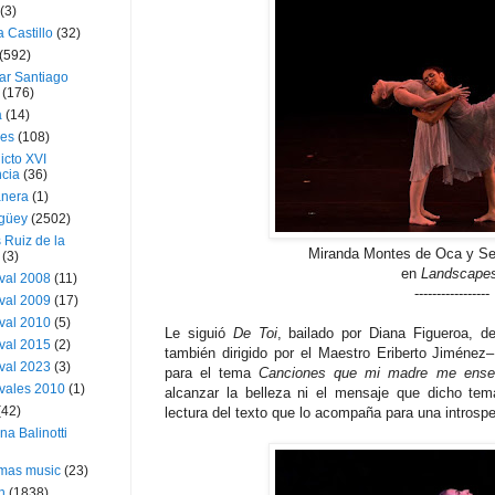
(3)
a Castillo
(32)
(592)
ar Santiago
(176)
a
(14)
ies
(108)
icto XVI
cia
(36)
nera
(1)
güey
(2502)
 Ruiz de la
Miranda Montes de Oca y Se
(3)
en
Landscape
val 2008
(11)
-----------------
val 2009
(17)
val 2010
(5)
Le siguió
De Toi
, bailado por Diana Figueroa, d
val 2015
(2)
también dirigido por el Maestro Eriberto Jiménez
val 2023
(3)
para el tema
Canciones que mi madre me ense
vales 2010
(1)
alcanzar la belleza ni el mensaje que dicho tem
(42)
lectura del texto que lo acompaña para una introspe
ina Balinotti
tmas music
(23)
h
(1838)