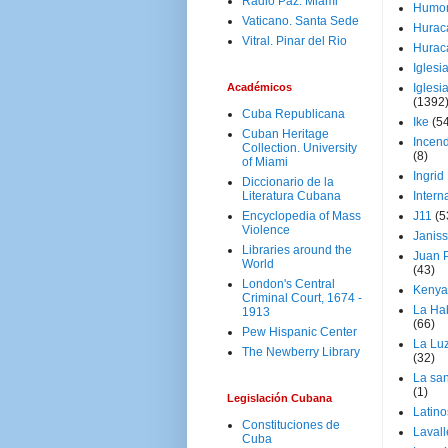
Radio Paz. Miami
Humo
Vaticano. Santa Sede
Hurac
Vitral. Pinar del Rio
Hurac
Iglesi
Académicos
Iglesi
(1392
Cuba Republicana
Ike
(5
Cuban Heritage
Incen
Collection. University
(8)
of Miami
Ingrid
Diccionario de la
Literatura Cubana
Intern
Encyclopedia of Mass
J11
(5
Violence
Janiss
Libraries around the
Juan P
World
(43)
London's Central
Kenya
Criminal Court, 1674 -
La Ha
1913
(66)
Pew Hispanic Center
La Lu
The Newberry Library
(32)
La san
(1)
Legislación Cubana
Latino
Constituciones de
Laval
Cuba