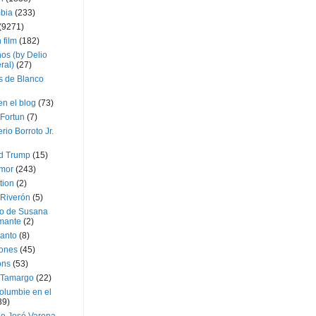
bia
(233)
(9271)
 film
(182)
os (by Delio
ral)
(27)
 de Blanco
en el blog
(73)
Fortun
(7)
rio Borroto Jr.
d Trump
(15)
Amor
(243)
tion
(2)
 Riverón
(5)
so de Susana
mante
(2)
canto
(8)
iones
(45)
ons
(53)
 Tamargo
(22)
olumbie en el
39)