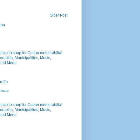
Older Post
ion
nimator