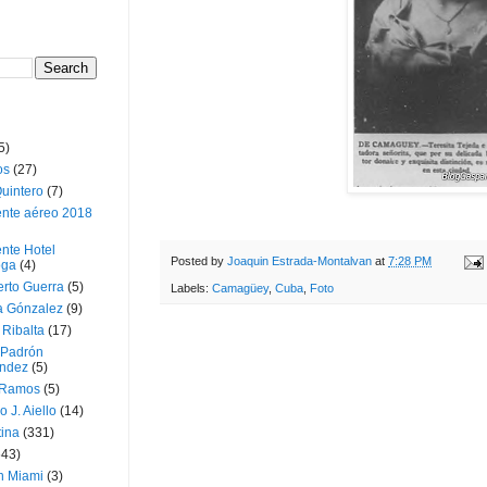
5)
os
(27)
uintero
(7)
ente aéreo 2018
nte Hotel
Posted by
Joaquin Estrada-Montalvan
at
7:28 PM
oga
(4)
erto Guerra
(5)
Labels:
Camagüey
,
Cuba
,
Foto
a Gónzalez
(9)
 Ribalta
(17)
 Padrón
ndez
(5)
 Ramos
(5)
o J. Aiello
(14)
tina
(331)
643)
n Miami
(3)