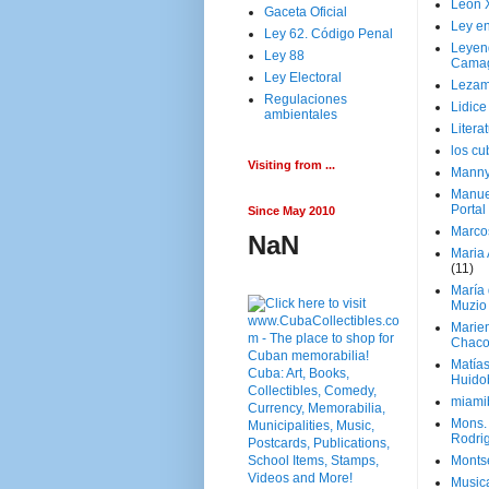
Leon 
Gaceta Oficial
Ley en
Ley 62. Código Penal
Leyen
Ley 88
Cama
Ley Electoral
Lezam
Regulaciones
Lidic
ambientales
Litera
los c
Visiting from ...
Manny
Manue
Portal
Since May 2010
Marco
NaN
Maria 
(11)
María
Muzio
Marie
Chaco
Matía
Huido
miami
Mons. 
Rodri
Monts
Music