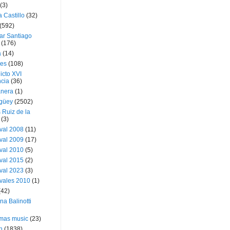
(3)
a Castillo
(32)
(592)
ar Santiago
(176)
a
(14)
ies
(108)
icto XVI
cia
(36)
nera
(1)
güey
(2502)
 Ruiz de la
(3)
val 2008
(11)
val 2009
(17)
val 2010
(5)
val 2015
(2)
val 2023
(3)
vales 2010
(1)
(42)
ina Balinotti
tmas music
(23)
h
(1838)