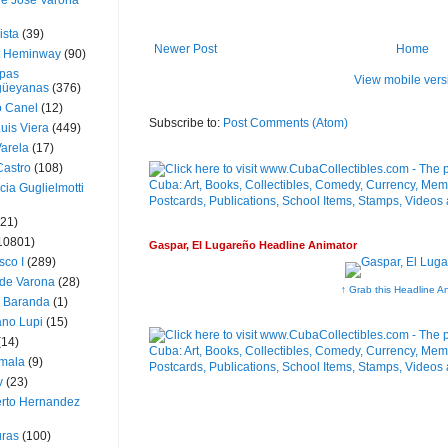
ue José Varona
ista
(39)
Newer Post
Home
t Heminway
(90)
pas
View mobile vers
üeyanas
(376)
o Canel
(12)
Subscribe to:
Post Comments (Atom)
Luis Viera
(449)
Varela
(17)
Castro
(108)
cia Guglielmotti
(21)
10801)
Gaspar, El Lugareño Headline Animator
sco I
(289)
 de Varona
(28)
↑ Grab this Headline A
a Baranda
(1)
ano Lupi
(15)
(14)
mala
(9)
v
(23)
erto Hernandez
ras
(100)