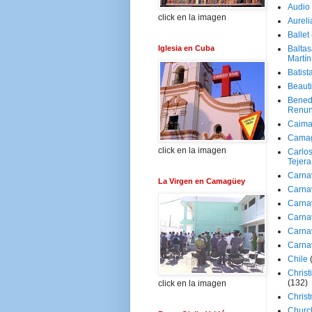
Audio
click en la imagen
Aureli
Ballet
Iglesia en Cuba
Baltas
Martín
Batist
Beaut
Bened
Renun
Caima
Cama
click en la imagen
Carlos
Tejera
Carna
La Virgen en Camagüey
Carna
Carna
Carna
Carna
Carna
Chile
Christ
(132)
click en la imagen
Chris
Churc