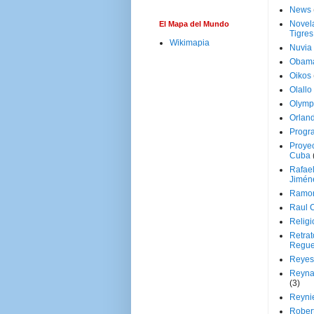
News
Novela
El Mapa del Mundo
Tigres
Wikimapia
Nuvia
Obam
Oikos
Olallo
Olymp
Orland
Progr
Proyec
Cuba
Rafae
Jimén
Ramon
Raul 
Religi
Retrat
Regue
Reyes
Reyna
(3)
Reynie
Rober