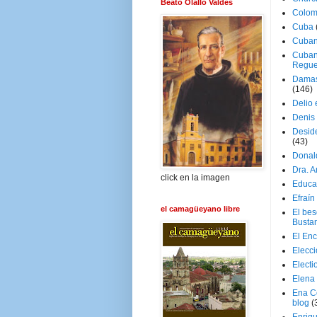
Beato Olallo Valdés
Colom
Cuba
Cuban
Cuban
Regue
Damas
(146)
Delio 
Denis 
Deside
(43)
Donal
Dra. 
click en la imagen
Educa
Efraín
el camagüeyano libre
El be
Busta
El En
Elecc
Electi
Elena
Ena C
blog
(