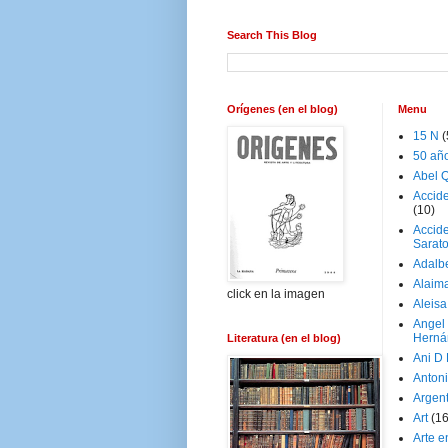
Search This Blog
Orígenes (en el blog)
Menu
15 N
(
50 añ
Abel Q
Accid
(10)
Accide
Sarat
Adalb
Alaim
click en la imagen
Aleisa
Angel
Herná
Literatura (en el blog)
Ani D
Antoni
Argen
Art
(1
Arte e