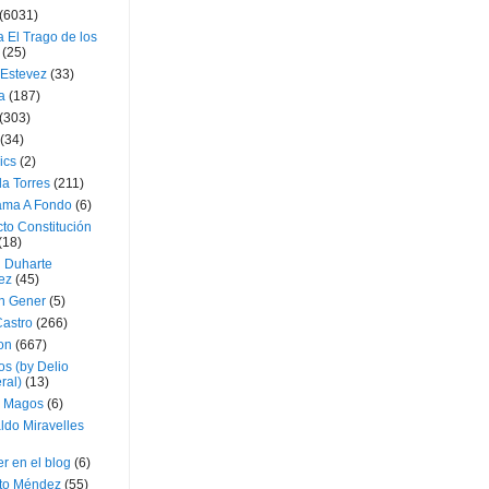
(6031)
 El Trago de los
(25)
 Estevez
(33)
a
(187)
(303)
(34)
ics
(2)
a Torres
(211)
ama A Fondo
(6)
to Constitución
(18)
l Duharte
ez
(45)
 Gener
(5)
Castro
(266)
on
(667)
os (by Delio
ral)
(13)
 Magos
(6)
ldo Miravelles
r en el blog
(6)
to Méndez
(55)