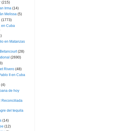
r
(215)
an Irma
(14)
án Melissa
(5)
a
(1773)
a en Cuba
)
4)
dio en Matanzas
 Betancourt
(28)
ational
(2690)
3)
et Rivero
(48)
ablo II en Cuba
(4)
bana de hoy
z Reconciliada
gre del tequila
s
(14)
lee
(12)