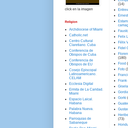
Enriq
(14)
click en la imagen
Entrev
Ernes
Estam
Religion
camag
Archdiocese of Miami
Faust
Catholic.net
Felix 
Centro Cultural
Félix 
Claretiano. Cuba
Fidel 
Conferencia de
Floren
Obispos de Cuba
(180)
Conferencia de
Food
Obispos de EU
Foto
(
Cosejo Episcopal
Latinoamericano.
Franci
CELAM
Frank
Ecclesia Digital
Gisel
Ermita de La Caridad.
Gordi
Miami
Gorki
Espacio Laical.
Habana
Guate
Palabra Nueva.
Gusta
Habana
Herib
Parroquias de
(73)
Sabaneque
Hondu