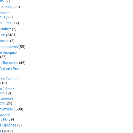
XIV
(7)
 el blog
(96)
das de
güey
(6)
a Lima
(12)
e Nuñez
(2)
ture
(2481)
ubanos
(3)
 Interviews
(55)
l Vázquez
(27)
s Tamames
(46)
Antonia Borroto
 del Carmen
(16)
m Gómez
ur
(12)
s Montes
bro
(24)
bymycell
(509)
Adolfo
guez
(39)
e Ordóñez
(3)
a
(1046)