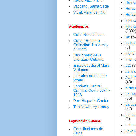
Radio Paz. Miami
Humo
Vaticano. Santa Sede
Hurac
Vitral. Pinar del Rio
Hurac
Iglesi
Académicos
Iglesi
(1392
Cuba Republicana
Ike
(5
Cuban Heritage
Incen
Collection. University
(8)
of Miami
Ingrid
Diccionario de la
Literatura Cubana
Intern
Encyclopedia of Mass
J11
(5
Violence
Janiss
Libraries around the
Juan P
World
(43)
London's Central
Kenya
Criminal Court, 1674 -
La Ha
1913
(66)
Pew Hispanic Center
La Lu
The Newberry Library
(32)
La san
(1)
Legislación Cubana
Latino
Constituciones de
Laval
Cuba