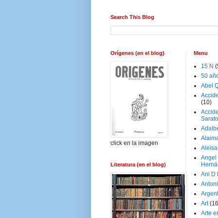
Search This Blog
Orígenes (en el blog)
Menu
15 N
(
50 añ
Abel Q
Accid
(10)
Accide
Sarat
Adalb
Alaim
click en la imagen
Aleisa
Angel
Herná
Literatura (en el blog)
Ani D
Antoni
Argen
Art
(1
Arte e