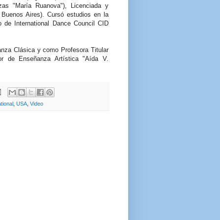
zas "María Ruanova"), Licenciada y
e Buenos Aires). Cursó estudios en la
 de International Dance Council CID
za Clásica y como Profesora Titular
or de Enseñanza Artística "Aída V.
tional
,
USA
,
Video