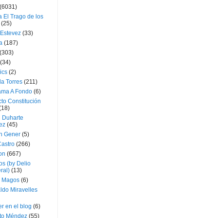
(6031)
 El Trago de los
(25)
 Estevez
(33)
a
(187)
(303)
(34)
ics
(2)
a Torres
(211)
ama A Fondo
(6)
to Constitución
(18)
l Duharte
ez
(45)
 Gener
(5)
Castro
(266)
on
(667)
os (by Delio
ral)
(13)
 Magos
(6)
ldo Miravelles
r en el blog
(6)
to Méndez
(55)