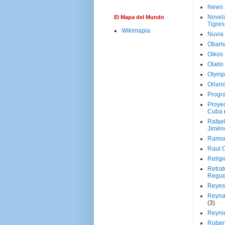
News
Novela
El Mapa del Mundo
Tigres
Wikimapia
Nuvia
Obam
Oikos
Olallo
Olymp
Orland
Progr
Proyec
Cuba
Rafae
Jimén
Ramon
Raul 
Religi
Retrat
Regue
Reyes
Reyna
(3)
Reynie
Rober