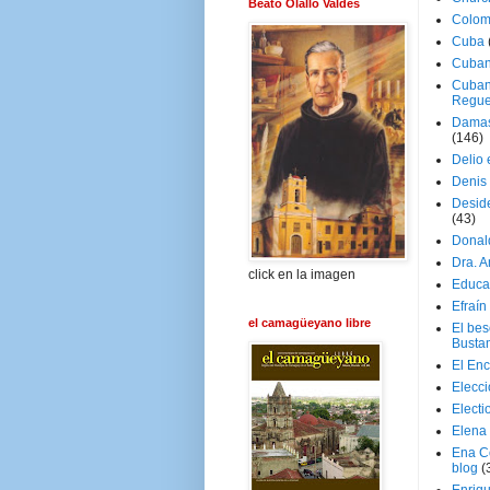
Beato Olallo Valdés
Colom
Cuba
Cuban
Cuban
Regue
Damas
(146)
Delio 
Denis 
Deside
(43)
Donal
Dra. 
click en la imagen
Educa
Efraín
el camagüeyano libre
El be
Busta
El En
Elecc
Electi
Elena
Ena C
blog
(