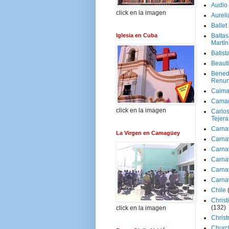
Audio
click en la imagen
Aureli
Ballet
Iglesia en Cuba
Baltas
Martín
Batist
Beaut
Bened
Renun
Caima
Cama
click en la imagen
Carlos
Tejera
Carna
La Virgen en Camagüey
Carna
Carna
Carna
Carna
Carna
Chile
Christ
(132)
click en la imagen
Chris
Churc