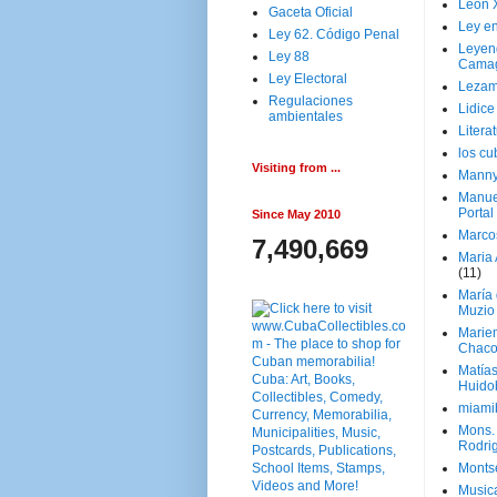
Leon 
Gaceta Oficial
Ley en
Ley 62. Código Penal
Leyen
Ley 88
Cama
Ley Electoral
Lezam
Regulaciones
Lidic
ambientales
Litera
los c
Visiting from ...
Manny
Manue
Portal
Since May 2010
Marco
7,490,669
Maria 
(11)
María
Muzio
Marie
Chaco
Matía
Huido
miami
Mons. 
Rodri
Monts
Music