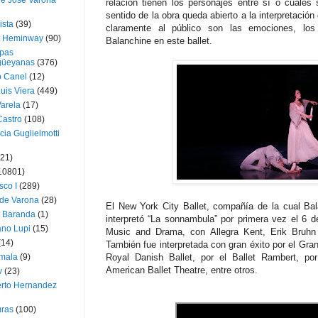
ue José Varona
relación tienen los personajes entre sí o cuáles
sentido de la obra queda abierto a la interpretació
ista
(39)
claramente al público son las emociones, lo
t Heminway
(90)
Balanchine en este ballet.
pas
üeyanas
(376)
o Canel
(12)
Luis Viera
(449)
Varela
(17)
Castro
(108)
cia Guglielmotti
(21)
10801)
sco I
(289)
 de Varona
(28)
El New York City Ballet, compañía de la cual Bal
a Baranda
(1)
interpretó “La sonnambula” por primera vez el 6 d
ano Lupi
(15)
Music and Drama, con Allegra Kent, Erik Bruhn y
(14)
También fue interpretada con gran éxito por el Gra
mala
(9)
Royal Danish Ballet, por el Ballet Rambert, por
American Ballet Theatre, entre otros.
v
(23)
erto Hernandez
ras
(100)