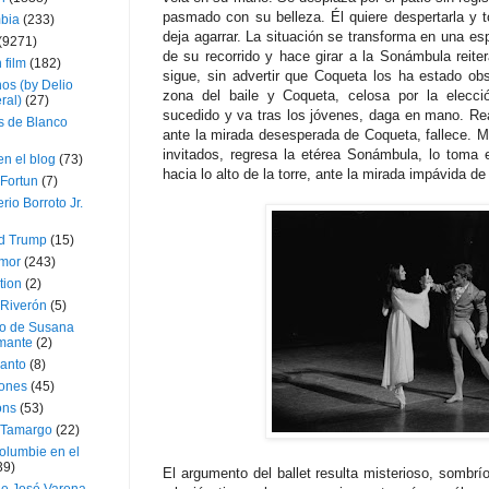
pasmado con su belleza. Él quiere despertarla y 
bia
(233)
deja agarrar. La situación se transforma en una es
(9271)
de su recorrido y hace girar a la Sonámbula reite
 film
(182)
sigue, sin advertir que Coqueta los ha estado ob
os (by Delio
zona del baile y Coqueta, celosa por la elecció
ral)
(27)
sucedido y va tras los jóvenes, daga en mano. Re
 de Blanco
ante la mirada desesperada de Coqueta, fallece. Mi
invitados, regresa la etérea Sonámbula, lo toma 
en el blog
(73)
hacia lo alto de la torre, ante la mirada impávida de
Fortun
(7)
rio Borroto Jr.
d Trump
(15)
Amor
(243)
tion
(2)
 Riverón
(5)
so de Susana
mante
(2)
canto
(8)
iones
(45)
ons
(53)
 Tamargo
(22)
olumbie en el
39)
El argumento del ballet resulta misterioso, sombrí