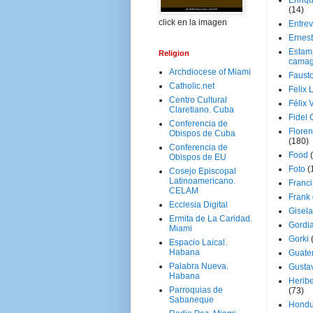
Enriq
(14)
click en la imagen
Entrev
Ernes
Estam
Religion
camag
Archdiocese of Miami
Faust
Catholic.net
Felix 
Centro Cultural
Félix 
Claretiano. Cuba
Fidel 
Conferencia de
Floren
Obispos de Cuba
(180)
Conferencia de
Food
Obispos de EU
Foto
(
Cosejo Episcopal
Latinoamericano.
Franci
CELAM
Frank
Ecclesia Digital
Gisel
Ermita de La Caridad.
Gordi
Miami
Gorki
Espacio Laical.
Habana
Guate
Palabra Nueva.
Gusta
Habana
Herib
Parroquias de
(73)
Sabaneque
Hondu