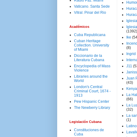
Radio Paz. Miami
Humo
Vaticano. Santa Sede
Hurac
Vitral. Pinar del Rio
Hurac
Iglesi
Académicos
Iglesi
(1392
Cuba Republicana
Ike
(5
Cuban Heritage
Incen
Collection. University
(8)
of Miami
Ingrid
Diccionario de la
Literatura Cubana
Intern
Encyclopedia of Mass
J11
(5
Violence
Janiss
Libraries around the
Juan P
World
(43)
London's Central
Kenya
Criminal Court, 1674 -
La Ha
1913
(66)
Pew Hispanic Center
La Lu
The Newberry Library
(32)
La san
(1)
Legislación Cubana
Latino
Constituciones de
Laval
Cuba