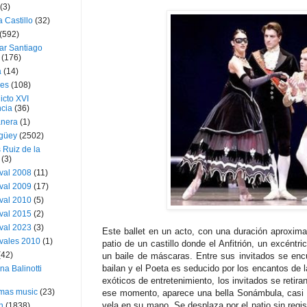
(3)
a Castillo
(32)
(592)
ar Santiago
(176)
a
(14)
ies
(108)
icto XVI
cia
(36)
nera
(1)
güey
(2502)
 Ruiz de la
(3)
val 2008
(11)
val 2009
(17)
val 2010
(5)
val 2015
(2)
val 2023
(3)
Este ballet en un acto, con una duración aproxima
vales 2010
(1)
patio de un castillo donde el Anfitrión, un excéntri
(42)
un baile de máscaras. Entre sus invitados se enc
bailan y el Poeta es seducido por los encantos de
ina Balinotti
exóticos de entretenimiento, los invitados se retira
tmas music
(23)
ese momento, aparece una bella Sonámbula, casi 
vela en su mano. Se desplaza por el patio sin regis
h
(1838)