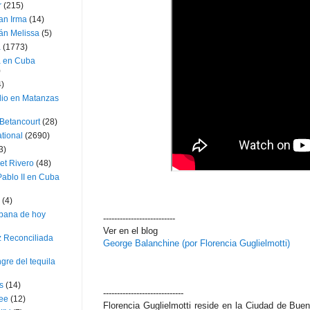
r
(215)
an Irma
(14)
án Melissa
(5)
a
(1773)
a en Cuba
)
4)
dio en Matanzas
 Betancourt
(28)
ational
(2690)
3)
et Rivero
(48)
ablo II en Cuba
(4)
bana de hoy
--------------------------
Ver en el blog
z Reconciliada
George Balanchine (por Florencia Guglielmotti)
gre del tequila
s
(14)
-----------------------------
lee
(12)
Florencia Guglielmotti reside en la Ciudad de Buen