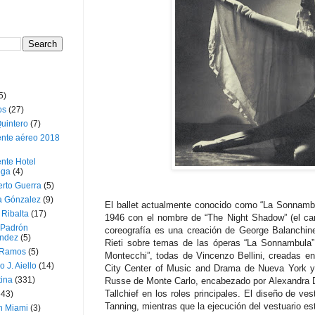
5)
os
(27)
uintero
(7)
ente aéreo 2018
nte Hotel
oga
(4)
erto Guerra
(5)
a Gónzalez
(9)
El ballet actualmente conocido como “La Sonnambu
 Ribalta
(17)
1946 con el nombre de “The Night Shadow” (el ca
 Padrón
coreografía es una creación de George Balanchin
ndez
(5)
Rieti sobre temas de las óperas “La Sonnambula”, “
 Ramos
(5)
Montecchi”, todas de Vincenzo Bellini, creadas en
o J. Aiello
(14)
City Center of Music and Drama de Nueva York y 
tina
(331)
Russe de Monte Carlo, encabezado por Alexandra D
Tallchief en los roles principales. El diseño de ve
643)
Tanning, mientras que la ejecución del vestuario e
n Miami
(3)