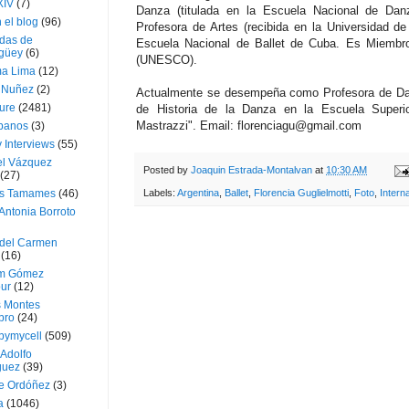
XIV
(7)
Danza (titulada en la Escuela Nacional de Dan
 el blog
(96)
Profesora de Artes (recibida en la Universidad d
das de
Escuela Nacional de Ballet de Cuba. Es Miembro
güey
(6)
(UNESCO).
a Lima
(12)
e Nuñez
(2)
Actualmente se desempeña como Profesora de Dan
ture
(2481)
de Historia de la Danza en la Escuela Superi
Mastrazzi". Email: florenciagu@gmail.com
ubanos
(3)
 Interviews
(55)
l Vázquez
Posted by
Joaquin Estrada-Montalvan
at
10:30 AM
(27)
Labels:
Argentina
,
Ballet
,
Florencia Guglielmotti
,
Foto
,
Interna
s Tamames
(46)
Antonia Borroto
 del Carmen
(16)
m Gómez
ur
(12)
s Montes
bro
(24)
bymycell
(509)
Adolfo
guez
(39)
e Ordóñez
(3)
a
(1046)