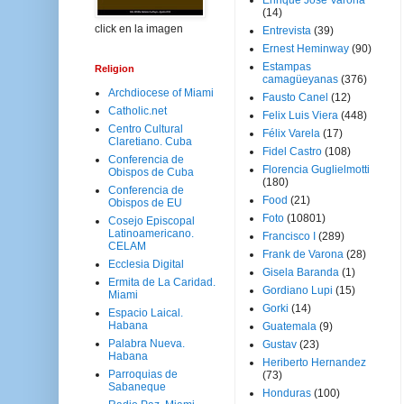
Enrique José Varona
(14)
click en la imagen
Entrevista
(39)
Ernest Heminway
(90)
Estampas
Religion
camagüeyanas
(376)
Archdiocese of Miami
Fausto Canel
(12)
Catholic.net
Felix Luis Viera
(448)
Centro Cultural
Félix Varela
(17)
Claretiano. Cuba
Fidel Castro
(108)
Conferencia de
Florencia Guglielmotti
Obispos de Cuba
(180)
Conferencia de
Food
(21)
Obispos de EU
Foto
(10801)
Cosejo Episcopal
Latinoamericano.
Francisco I
(289)
CELAM
Frank de Varona
(28)
Ecclesia Digital
Gisela Baranda
(1)
Ermita de La Caridad.
Gordiano Lupi
(15)
Miami
Gorki
(14)
Espacio Laical.
Habana
Guatemala
(9)
Palabra Nueva.
Gustav
(23)
Habana
Heriberto Hernandez
Parroquias de
(73)
Sabaneque
Honduras
(100)