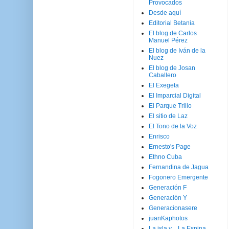
Provocados
Desde aquí
Editorial Betania
El blog de Carlos
Manuel Pérez
El blog de Iván de la
Nuez
El blog de Josan
Caballero
El Exegeta
El Imparcial Digital
El Parque Trillo
El sitio de Laz
El Tono de la Voz
Enrisco
Ernesto's Page
Ethno Cuba
Fernandina de Jagua
Fogonero Emergente
Generación F
Generación Y
Generacionasere
juanKaphotos
La isla y ...La Espina