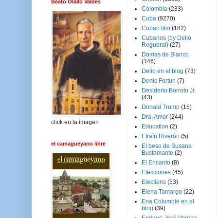
Beato Olallo Valdés
Colombia
(233)
Cuba
(9270)
Cuban film
(182)
Cubanos (by Delio
Regueral)
(27)
Damas de Blanco
(146)
Delio en el blog
(73)
Denis Fortun
(7)
Desiderio Borroto Jr.
(43)
Donald Trump
(15)
Dra. Amor
(244)
click en la imagen
Education
(2)
Efraín Riverón
(5)
el camagüeyano libre
El beso de Susana
Bustamante
(2)
El Encanto
(8)
Elecciones
(45)
Elections
(53)
Elena Tamargo
(22)
Ena Columbie en el
blog
(39)