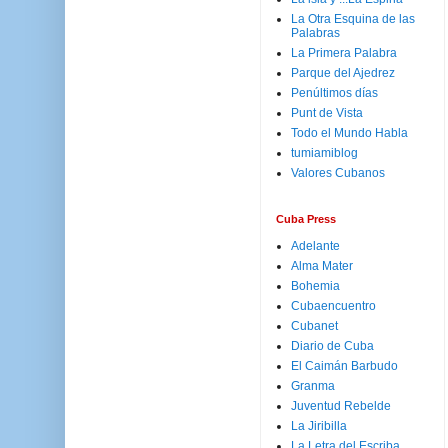
La Otra Esquina de las
Palabras
La Primera Palabra
Parque del Ajedrez
Penúltimos días
Punt de Vista
Todo el Mundo Habla
tumiamiblog
Valores Cubanos
Cuba Press
Adelante
Alma Mater
Bohemia
Cubaencuentro
Cubanet
Diario de Cuba
El Caimán Barbudo
Granma
Juventud Rebelde
La Jiribilla
La Letra del Escriba