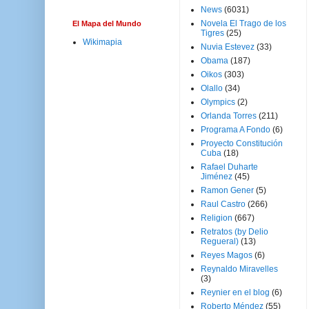
News
(6031)
Novela El Trago de los
El Mapa del Mundo
Tigres
(25)
Wikimapia
Nuvia Estevez
(33)
Obama
(187)
Oikos
(303)
Olallo
(34)
Olympics
(2)
Orlanda Torres
(211)
Programa A Fondo
(6)
Proyecto Constitución
Cuba
(18)
Rafael Duharte
Jiménez
(45)
Ramon Gener
(5)
Raul Castro
(266)
Religion
(667)
Retratos (by Delio
Regueral)
(13)
Reyes Magos
(6)
Reynaldo Miravelles
(3)
Reynier en el blog
(6)
Roberto Méndez
(55)