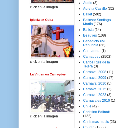
Audio
(3)
click en la imagen
Aurelia Castillo
(32)
Ballet
(592)
Iglesia en Cuba
Baltasar Santiago
Martín
(176)
Batista
(14)
Beauties
(108)
Benedicto XVI
Renuncia
(36)
Caimanera
(1)
Camagüey
(2502)
click en la imagen
Carlos Ruiz de la
Tejera
(3)
Carnaval 2008
(11)
La Virgen en Camagüey
Carnaval 2009
(17)
Carnaval 2010
(5)
Carnaval 2015
(2)
Carnaval 2023
(3)
Carnavales 2010
(1)
Chile
(42)
Christina Balinotti
(132)
click en la imagen
Christmas music
(23)
Church
(1838)