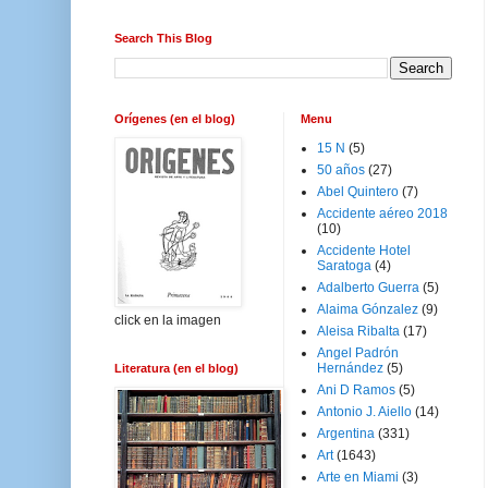
Search This Blog
Orígenes (en el blog)
Menu
15 N
(5)
50 años
(27)
Abel Quintero
(7)
Accidente aéreo 2018
(10)
Accidente Hotel
Saratoga
(4)
Adalberto Guerra
(5)
Alaima Gónzalez
(9)
click en la imagen
Aleisa Ribalta
(17)
Angel Padrón
Hernández
(5)
Literatura (en el blog)
Ani D Ramos
(5)
Antonio J. Aiello
(14)
Argentina
(331)
Art
(1643)
Arte en Miami
(3)