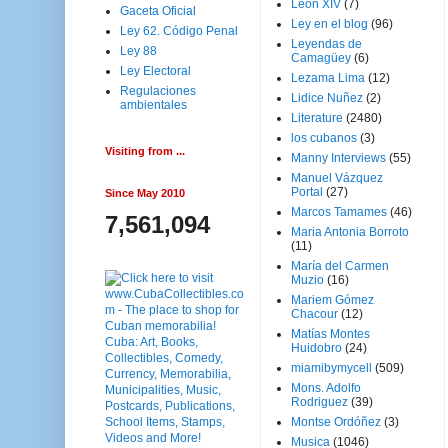
Leon XIV
(7)
Gaceta Oficial
Ley en el blog
(96)
Ley 62. Código Penal
Leyendas de
Ley 88
Camagüey
(6)
Ley Electoral
Lezama Lima
(12)
Regulaciones
Lidice Nuñez
(2)
ambientales
Literature
(2480)
los cubanos
(3)
Visiting from ...
Manny Interviews
(55)
Manuel Vázquez
Portal
(27)
Since May 2010
Marcos Tamames
(46)
7,561,094
Maria Antonia Borroto
(11)
María del Carmen
Muzio
(16)
Mariem Gómez
Chacour
(12)
Matías Montes
Huidobro
(24)
miamibymycell
(509)
Mons. Adolfo
Rodriguez
(39)
Montse Ordóñez
(3)
Musica
(1046)