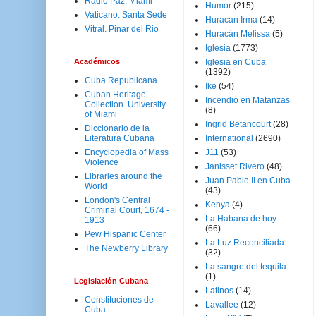
Radio Paz. Miami
Humor
(215)
Vaticano. Santa Sede
Huracan Irma
(14)
Vitral. Pinar del Rio
Huracán Melissa
(5)
Iglesia
(1773)
Académicos
Iglesia en Cuba
(1392)
Cuba Republicana
Ike
(54)
Cuban Heritage
Incendio en Matanzas
Collection. University
(8)
of Miami
Ingrid Betancourt
(28)
Diccionario de la
Literatura Cubana
International
(2690)
Encyclopedia of Mass
J11
(53)
Violence
Janisset Rivero
(48)
Libraries around the
Juan Pablo II en Cuba
World
(43)
London's Central
Kenya
(4)
Criminal Court, 1674 -
La Habana de hoy
1913
(66)
Pew Hispanic Center
La Luz Reconciliada
The Newberry Library
(32)
La sangre del tequila
(1)
Legislación Cubana
Latinos
(14)
Constituciones de
Lavallee
(12)
Cuba