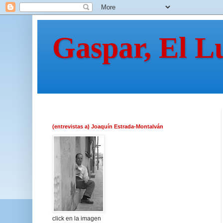
Gaspar, El L
(entrevistas a) Joaquín Estrada-Montalván
click en la imagen