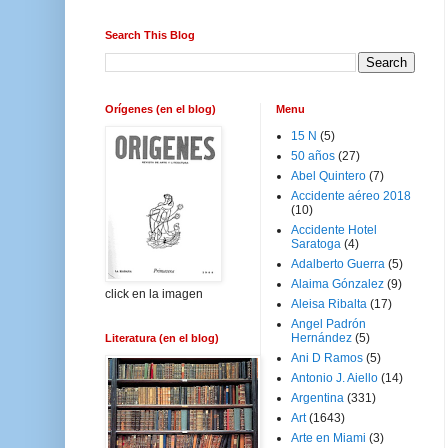
Search This Blog
Orígenes (en el blog)
Menu
15 N
(5)
50 años
(27)
Abel Quintero
(7)
Accidente aéreo 2018
(10)
Accidente Hotel
Saratoga
(4)
Adalberto Guerra
(5)
Alaima Gónzalez
(9)
click en la imagen
Aleisa Ribalta
(17)
Angel Padrón
Hernández
(5)
Literatura (en el blog)
Ani D Ramos
(5)
Antonio J. Aiello
(14)
Argentina
(331)
Art
(1643)
Arte en Miami
(3)