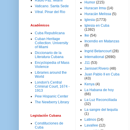
Radio Paz. Miami
Humor
(215)
Vaticano. Santa Sede
Huracan Irma
(14)
Vitral. Pinar del Rio
Huracán Melissa
(5)
Iglesia
(1773)
Académicos
Iglesia en Cuba
(1392)
Cuba Republicana
Ike
(54)
Cuban Heritage
Incendio en Matanzas
Collection. University
(8)
of Miami
Ingrid Betancourt
(28)
Diccionario de la
Literatura Cubana
International
(2690)
Encyclopedia of Mass
J11
(53)
Violence
Janisset Rivero
(48)
Libraries around the
Juan Pablo II en Cuba
World
(43)
London's Central
Kenya
(4)
Criminal Court, 1674 -
La Habana de hoy
1913
(66)
Pew Hispanic Center
La Luz Reconciliada
The Newberry Library
(32)
La sangre del tequila
(1)
Legislación Cubana
Latinos
(14)
Constituciones de
Lavallee
(12)
Cuba