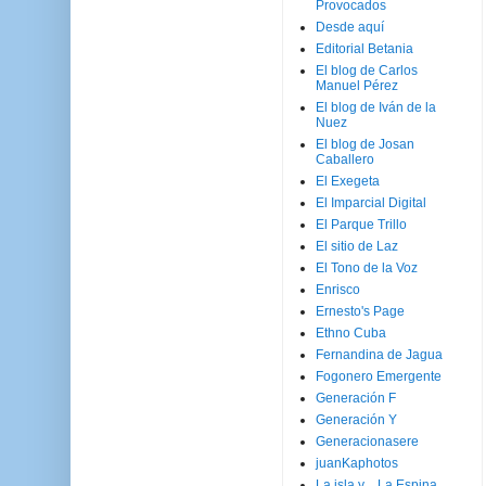
Provocados
Desde aquí
Editorial Betania
El blog de Carlos
Manuel Pérez
El blog de Iván de la
Nuez
El blog de Josan
Caballero
El Exegeta
El Imparcial Digital
El Parque Trillo
El sitio de Laz
El Tono de la Voz
Enrisco
Ernesto's Page
Ethno Cuba
Fernandina de Jagua
Fogonero Emergente
Generación F
Generación Y
Generacionasere
juanKaphotos
La isla y ...La Espina