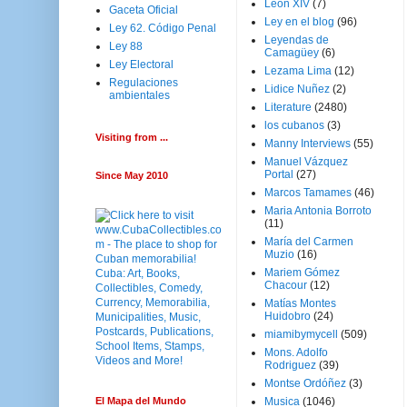
Leon XIV
(7)
Gaceta Oficial
Ley en el blog
(96)
Ley 62. Código Penal
Leyendas de
Ley 88
Camagüey
(6)
Ley Electoral
Lezama Lima
(12)
Regulaciones
Lidice Nuñez
(2)
ambientales
Literature
(2480)
los cubanos
(3)
Visiting from ...
Manny Interviews
(55)
Manuel Vázquez
Portal
(27)
Since May 2010
Marcos Tamames
(46)
Maria Antonia Borroto
(11)
María del Carmen
Muzio
(16)
Mariem Gómez
Chacour
(12)
Matías Montes
Huidobro
(24)
miamibymycell
(509)
Mons. Adolfo
Rodriguez
(39)
Montse Ordóñez
(3)
El Mapa del Mundo
Musica
(1046)