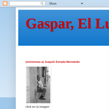
Gaspar, El L
(entrevistas a) Joaquín Estrada-Montalván
click en la imagen