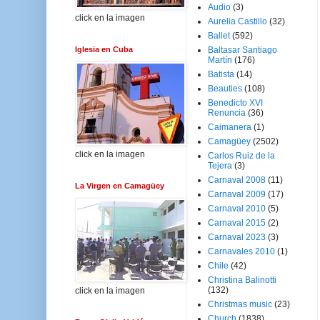
Audio
(3)
click en la imagen
Aurelia Castillo
(32)
Ballet
(592)
Iglesia en Cuba
Baltasar Santiago
Martín
(176)
Batista
(14)
Beauties
(108)
Benedicto XVI
Renuncia
(36)
Caimanera
(1)
Camagüey
(2502)
click en la imagen
Carlos Ruiz de la
Tejera
(3)
Carnaval 2008
(11)
La Virgen en Camagüey
Carnaval 2009
(17)
Carnaval 2010
(5)
Carnaval 2015
(2)
Carnaval 2023
(3)
Carnavales 2010
(1)
Chile
(42)
Christina Balinotti
(132)
click en la imagen
Christmas music
(23)
Church
(1838)