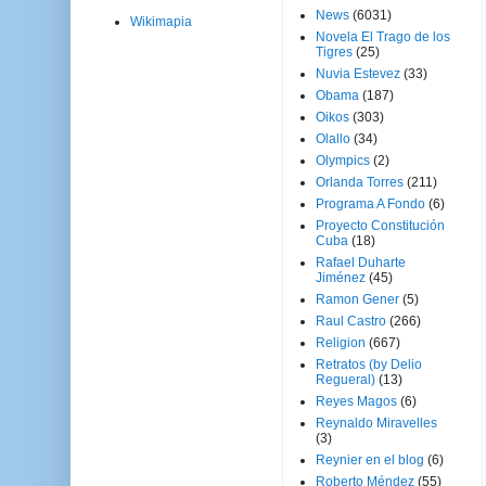
News
(6031)
Wikimapia
Novela El Trago de los
Tigres
(25)
Nuvia Estevez
(33)
Obama
(187)
Oikos
(303)
Olallo
(34)
Olympics
(2)
Orlanda Torres
(211)
Programa A Fondo
(6)
Proyecto Constitución
Cuba
(18)
Rafael Duharte
Jiménez
(45)
Ramon Gener
(5)
Raul Castro
(266)
Religion
(667)
Retratos (by Delio
Regueral)
(13)
Reyes Magos
(6)
Reynaldo Miravelles
(3)
Reynier en el blog
(6)
Roberto Méndez
(55)