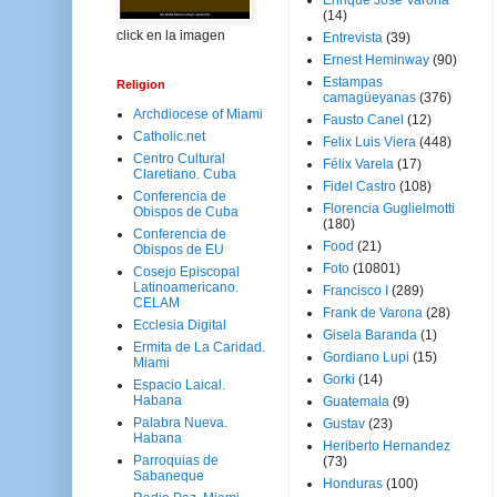
Enrique José Varona
(14)
click en la imagen
Entrevista
(39)
Ernest Heminway
(90)
Estampas
Religion
camagüeyanas
(376)
Archdiocese of Miami
Fausto Canel
(12)
Catholic.net
Felix Luis Viera
(448)
Centro Cultural
Félix Varela
(17)
Claretiano. Cuba
Fidel Castro
(108)
Conferencia de
Florencia Guglielmotti
Obispos de Cuba
(180)
Conferencia de
Food
(21)
Obispos de EU
Foto
(10801)
Cosejo Episcopal
Latinoamericano.
Francisco I
(289)
CELAM
Frank de Varona
(28)
Ecclesia Digital
Gisela Baranda
(1)
Ermita de La Caridad.
Gordiano Lupi
(15)
Miami
Gorki
(14)
Espacio Laical.
Habana
Guatemala
(9)
Palabra Nueva.
Gustav
(23)
Habana
Heriberto Hernandez
Parroquias de
(73)
Sabaneque
Honduras
(100)