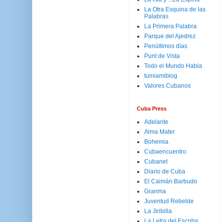
La Otra Esquina de las
Palabras
La Primera Palabra
Parque del Ajedrez
Penúltimos días
Punt de Vista
Todo el Mundo Habla
tumiamiblog
Valores Cubanos
Cuba Press
Adelante
Alma Mater
Bohemia
Cubaencuentro
Cubanet
Diario de Cuba
El Caimán Barbudo
Granma
Juventud Rebelde
La Jiribilla
La Letra del Escriba