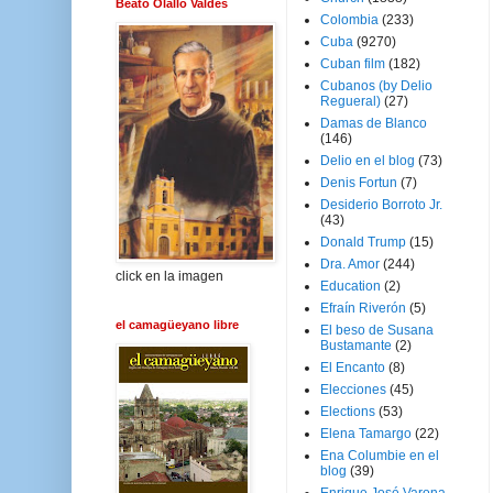
Beato Olallo Valdés
Colombia
(233)
Cuba
(9270)
Cuban film
(182)
Cubanos (by Delio
Regueral)
(27)
Damas de Blanco
(146)
Delio en el blog
(73)
Denis Fortun
(7)
Desiderio Borroto Jr.
(43)
Donald Trump
(15)
Dra. Amor
(244)
click en la imagen
Education
(2)
Efraín Riverón
(5)
el camagüeyano libre
El beso de Susana
Bustamante
(2)
El Encanto
(8)
Elecciones
(45)
Elections
(53)
Elena Tamargo
(22)
Ena Columbie en el
blog
(39)