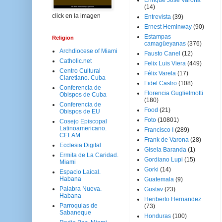
Enrique José Varona
(14)
click en la imagen
Entrevista
(39)
Ernest Heminway
(90)
Estampas
Religion
camagüeyanas
(376)
Archdiocese of Miami
Fausto Canel
(12)
Catholic.net
Felix Luis Viera
(449)
Centro Cultural
Félix Varela
(17)
Claretiano. Cuba
Fidel Castro
(108)
Conferencia de
Florencia Guglielmotti
Obispos de Cuba
(180)
Conferencia de
Food
(21)
Obispos de EU
Foto
(10801)
Cosejo Episcopal
Latinoamericano.
Francisco I
(289)
CELAM
Frank de Varona
(28)
Ecclesia Digital
Gisela Baranda
(1)
Ermita de La Caridad.
Gordiano Lupi
(15)
Miami
Gorki
(14)
Espacio Laical.
Habana
Guatemala
(9)
Palabra Nueva.
Gustav
(23)
Habana
Heriberto Hernandez
Parroquias de
(73)
Sabaneque
Honduras
(100)