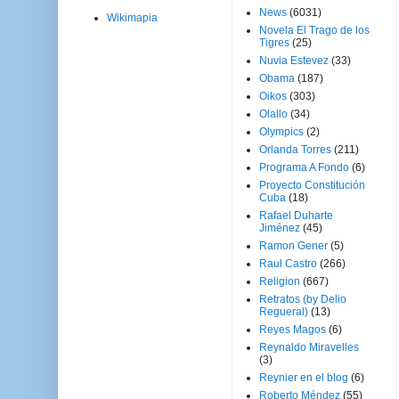
News
(6031)
Wikimapia
Novela El Trago de los
Tigres
(25)
Nuvia Estevez
(33)
Obama
(187)
Oikos
(303)
Olallo
(34)
Olympics
(2)
Orlanda Torres
(211)
Programa A Fondo
(6)
Proyecto Constitución
Cuba
(18)
Rafael Duharte
Jiménez
(45)
Ramon Gener
(5)
Raul Castro
(266)
Religion
(667)
Retratos (by Delio
Regueral)
(13)
Reyes Magos
(6)
Reynaldo Miravelles
(3)
Reynier en el blog
(6)
Roberto Méndez
(55)