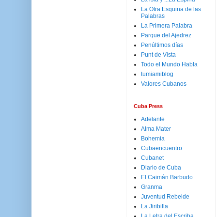
La Otra Esquina de las
Palabras
La Primera Palabra
Parque del Ajedrez
Penúltimos días
Punt de Vista
Todo el Mundo Habla
tumiamiblog
Valores Cubanos
Cuba Press
Adelante
Alma Mater
Bohemia
Cubaencuentro
Cubanet
Diario de Cuba
El Caimán Barbudo
Granma
Juventud Rebelde
La Jiribilla
La Letra del Escriba