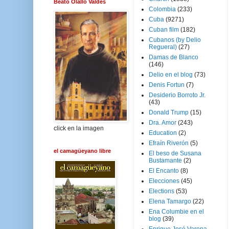
Beato Olallo Valdés
Colombia
(233)
Cuba
(9271)
Cuban film
(182)
Cubanos (by Delio
Regueral)
(27)
Damas de Blanco
(146)
Delio en el blog
(73)
Denis Fortun
(7)
Desiderio Borroto Jr.
(43)
Donald Trump
(15)
Dra. Amor
(243)
click en la imagen
Education
(2)
Efraín Riverón
(5)
el camagüeyano libre
El beso de Susana
Bustamante
(2)
El Encanto
(8)
Elecciones
(45)
Elections
(53)
Elena Tamargo
(22)
Ena Columbie en el
blog
(39)