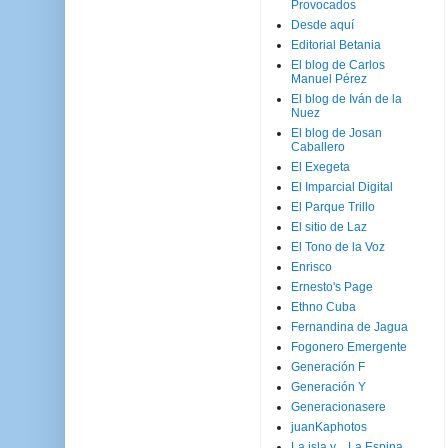
Provocados
Desde aquí
Editorial Betania
El blog de Carlos
Manuel Pérez
El blog de Iván de la
Nuez
El blog de Josan
Caballero
El Exegeta
El Imparcial Digital
El Parque Trillo
El sitio de Laz
El Tono de la Voz
Enrisco
Ernesto's Page
Ethno Cuba
Fernandina de Jagua
Fogonero Emergente
Generación F
Generación Y
Generacionasere
juanKaphotos
La isla y ...La Espina