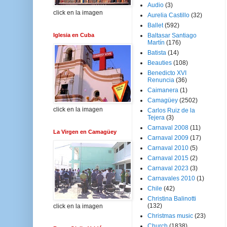
Audio
(3)
click en la imagen
Aurelia Castillo
(32)
Ballet
(592)
Iglesia en Cuba
Baltasar Santiago
Martín
(176)
Batista
(14)
Beauties
(108)
Benedicto XVI
Renuncia
(36)
Caimanera
(1)
Camagüey
(2502)
click en la imagen
Carlos Ruiz de la
Tejera
(3)
Carnaval 2008
(11)
La Virgen en Camagüey
Carnaval 2009
(17)
Carnaval 2010
(5)
Carnaval 2015
(2)
Carnaval 2023
(3)
Carnavales 2010
(1)
Chile
(42)
Christina Balinotti
(132)
click en la imagen
Christmas music
(23)
Church
(1838)