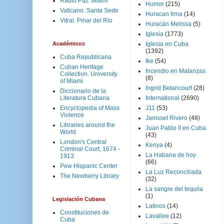
Radio Paz. Miami
Humor
(215)
Vaticano. Santa Sede
Huracan Irma
(14)
Vitral. Pinar del Rio
Huracán Melissa
(5)
Iglesia
(1773)
Académicos
Iglesia en Cuba
(1392)
Cuba Republicana
Ike
(54)
Cuban Heritage
Incendio en Matanzas
Collection. University
(8)
of Miami
Ingrid Betancourt
(28)
Diccionario de la
Literatura Cubana
International
(2690)
Encyclopedia of Mass
J11
(53)
Violence
Janisset Rivero
(48)
Libraries around the
Juan Pablo II en Cuba
World
(43)
London's Central
Kenya
(4)
Criminal Court, 1674 -
La Habana de hoy
1913
(66)
Pew Hispanic Center
La Luz Reconciliada
The Newberry Library
(32)
La sangre del tequila
(1)
Legislación Cubana
Latinos
(14)
Constituciones de
Lavallee
(12)
Cuba