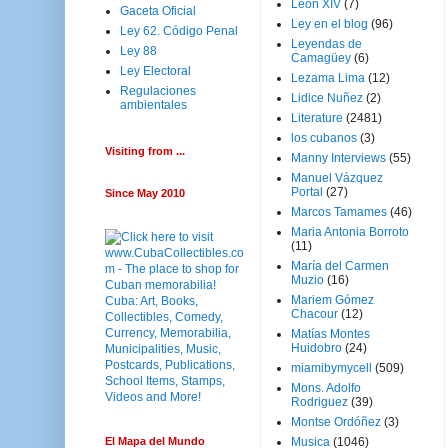
Leon XIV
(7)
Gaceta Oficial
Ley en el blog
(96)
Ley 62. Código Penal
Leyendas de
Ley 88
Camagüey
(6)
Ley Electoral
Lezama Lima
(12)
Regulaciones
Lidice Nuñez
(2)
ambientales
Literature
(2481)
los cubanos
(3)
Visiting from ...
Manny Interviews
(55)
Manuel Vázquez
Portal
(27)
Since May 2010
Marcos Tamames
(46)
Maria Antonia Borroto
(11)
María del Carmen
Muzio
(16)
Mariem Gómez
Chacour
(12)
Matías Montes
Huidobro
(24)
miamibymycell
(509)
Mons. Adolfo
Rodriguez
(39)
Montse Ordóñez
(3)
El Mapa del Mundo
Musica
(1046)