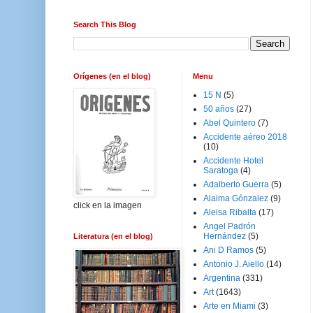
Search This Blog
Orígenes (en el blog)
Menu
15 N
(5)
50 años
(27)
Abel Quintero
(7)
Accidente aéreo 2018
(10)
Accidente Hotel
Saratoga
(4)
Adalberto Guerra
(5)
Alaima Gónzalez
(9)
click en la imagen
Aleisa Ribalta
(17)
Angel Padrón
Hernández
(5)
Literatura (en el blog)
Ani D Ramos
(5)
Antonio J. Aiello
(14)
Argentina
(331)
Art
(1643)
Arte en Miami
(3)