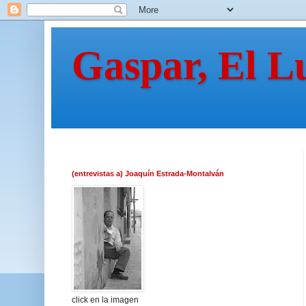
Gaspar, El L
(entrevistas a) Joaquín Estrada-Montalván
click en la imagen