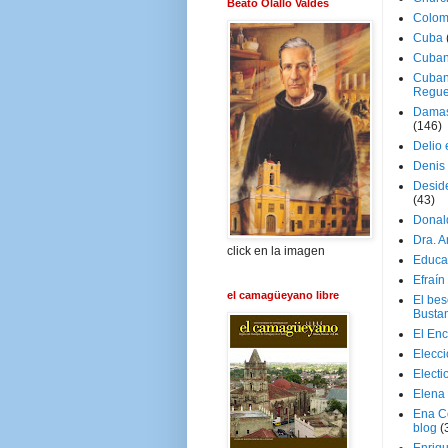
Beato Olallo Valdés
Colom
Cuba
Cuban
Cuban
Regue
Damas
(146)
Delio 
Denis 
Deside
(43)
Donal
Dra. 
click en la imagen
Educa
Efraín
el camagüeyano libre
El be
Busta
El En
Elecc
Electi
Elena
Ena C
blog
(