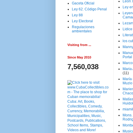
Leon 
Gaceta Oficial
Ley en
Ley 62. Código Penal
Leyen
Ley 88
Cama
Ley Electoral
Lezam
Regulaciones
Lidic
ambientales
Litera
los c
Visiting from ...
Manny
Manue
Portal
Since May 2010
Marco
7,560,038
Maria 
(11)
María
Muzio
Marie
Chaco
Matía
Huido
miami
Mons. 
Rodri
Monts
Music