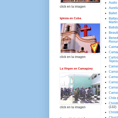
Audio
click en la imagen
Aureli
Ballet
Iglesia en Cuba
Baltas
Martín
Batist
Beaut
Bened
Renun
Caima
Cama
click en la imagen
Carlos
Tejera
Carna
La Virgen en Camagüey
Carna
Carna
Carna
Carna
Carna
Chile
Christ
(132)
click en la imagen
Chris
Churc