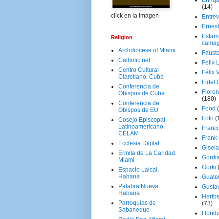
Enriq
(14)
click en la imagen
Entrev
Ernes
Estam
Religion
camag
Archdiocese of Miami
Faust
Catholic.net
Felix 
Centro Cultural
Félix 
Claretiano. Cuba
Fidel 
Conferencia de
Floren
Obispos de Cuba
(180)
Conferencia de
Food
Obispos de EU
Foto
(
Cosejo Episcopal
Latinoamericano.
Franci
CELAM
Frank
Ecclesia Digital
Gisel
Ermita de La Caridad.
Gordi
Miami
Gorki
Espacio Laical.
Habana
Guate
Palabra Nueva.
Gusta
Habana
Herib
Parroquias de
(73)
Sabaneque
Hondu