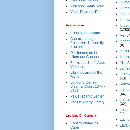
Radio Paz. Miami
Humo
Vaticano. Santa Sede
Hurac
Vitral. Pinar del Rio
Hurac
Iglesi
Académicos
Iglesi
(1392
Cuba Republicana
Ike
(5
Cuban Heritage
Incen
Collection. University
(8)
of Miami
Ingrid
Diccionario de la
Literatura Cubana
Intern
Encyclopedia of Mass
J11
(5
Violence
Janiss
Libraries around the
Juan P
World
(43)
London's Central
Kenya
Criminal Court, 1674 -
La Ha
1913
(66)
Pew Hispanic Center
La Lu
The Newberry Library
(32)
La san
(1)
Legislación Cubana
Latino
Constituciones de
Laval
Cuba