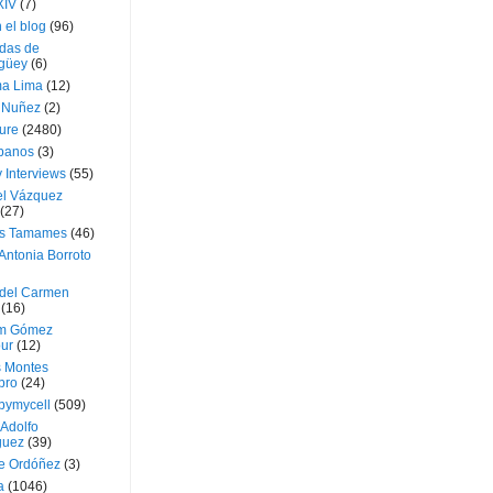
XIV
(7)
 el blog
(96)
das de
güey
(6)
a Lima
(12)
e Nuñez
(2)
ture
(2480)
ubanos
(3)
 Interviews
(55)
l Vázquez
(27)
s Tamames
(46)
Antonia Borroto
 del Carmen
(16)
m Gómez
ur
(12)
s Montes
bro
(24)
bymycell
(509)
Adolfo
guez
(39)
e Ordóñez
(3)
a
(1046)