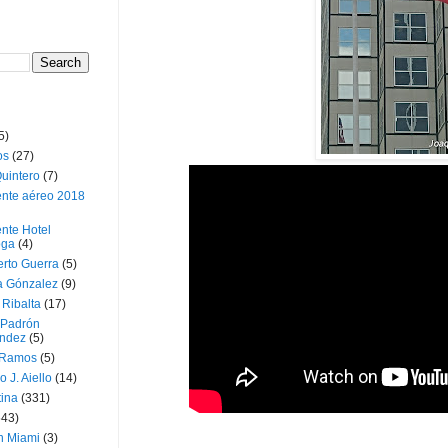
5)
os
(27)
uintero
(7)
ente aéreo 2018
nte Hotel
oga
(4)
erto Guerra
(5)
a Gónzalez
(9)
 Ribalta
(17)
 Padrón
ndez
(5)
 Ramos
(5)
o J. Aiello
(14)
tina
(331)
643)
n Miami
(3)