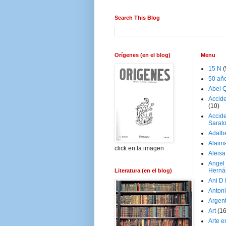
Search This Blog
Orígenes (en el blog)
Menu
15 N
(
50 añ
Abel Q
Accid
(10)
Accide
Sarat
Adalb
Alaim
click en la imagen
Aleisa
Angel
Herná
Literatura (en el blog)
Ani D
Antoni
Argen
Art
(1
Arte e