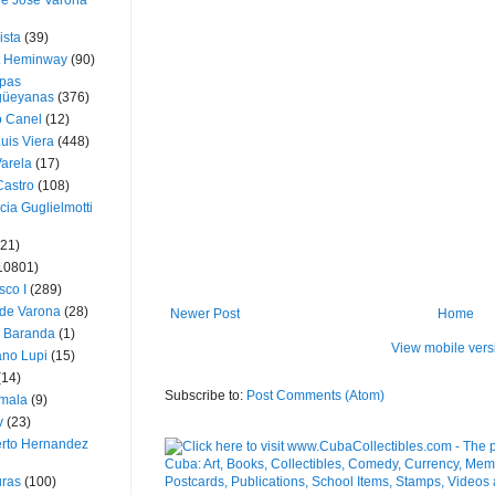
ue José Varona
ista
(39)
t Heminway
(90)
pas
üeyanas
(376)
o Canel
(12)
Luis Viera
(448)
Varela
(17)
Castro
(108)
cia Guglielmotti
(21)
10801)
sco I
(289)
 de Varona
(28)
Newer Post
Home
a Baranda
(1)
View mobile vers
ano Lupi
(15)
(14)
Subscribe to:
Post Comments (Atom)
mala
(9)
v
(23)
erto Hernandez
ras
(100)