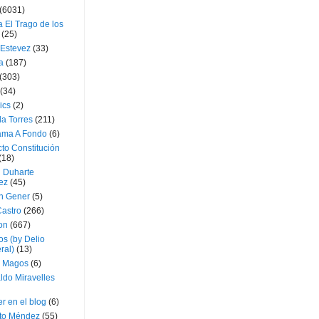
(6031)
 El Trago de los
(25)
 Estevez
(33)
a
(187)
(303)
(34)
ics
(2)
a Torres
(211)
ama A Fondo
(6)
to Constitución
(18)
l Duharte
ez
(45)
 Gener
(5)
Castro
(266)
on
(667)
os (by Delio
ral)
(13)
 Magos
(6)
ldo Miravelles
r en el blog
(6)
to Méndez
(55)