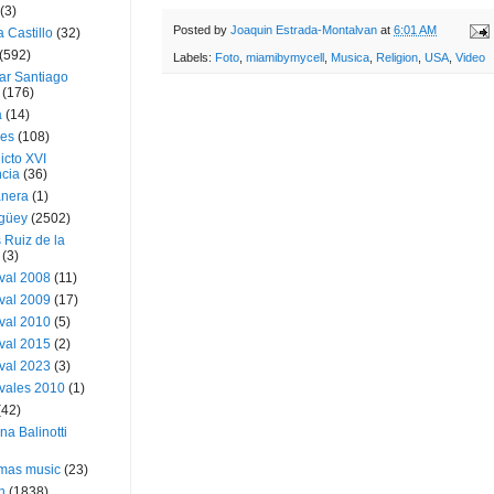
(3)
Posted by
Joaquin Estrada-Montalvan
at
6:01 AM
a Castillo
(32)
(592)
Labels:
Foto
,
miamibymycell
,
Musica
,
Religion
,
USA
,
Video
ar Santiago
(176)
a
(14)
ies
(108)
icto XVI
cia
(36)
nera
(1)
güey
(2502)
 Ruiz de la
(3)
val 2008
(11)
val 2009
(17)
val 2010
(5)
val 2015
(2)
val 2023
(3)
vales 2010
(1)
(42)
ina Balinotti
tmas music
(23)
h
(1838)