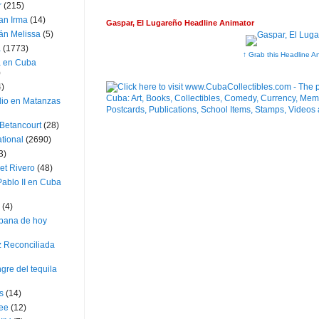
r
(215)
an Irma
(14)
Gaspar, El Lugareño Headline Animator
án Melissa
(5)
a
(1773)
↑ Grab this Headline A
a en Cuba
)
4)
dio en Matanzas
 Betancourt
(28)
ational
(2690)
3)
et Rivero
(48)
ablo II en Cuba
(4)
bana de hoy
z Reconciliada
gre del tequila
s
(14)
lee
(12)