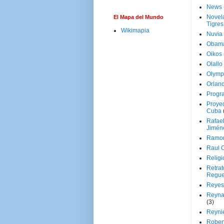
News
Novela
El Mapa del Mundo
Tigres
Wikimapia
Nuvia
Obam
Oikos
Olallo
Olymp
Orland
Progr
Proyec
Cuba
Rafae
Jimén
Ramon
Raul 
Religi
Retrat
Regue
Reyes
Reyna
(3)
Reynie
Rober