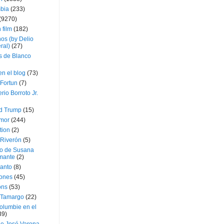
bia
(233)
(9270)
 film
(182)
os (by Delio
ral)
(27)
 de Blanco
en el blog
(73)
Fortun
(7)
rio Borroto Jr.
d Trump
(15)
Amor
(244)
tion
(2)
 Riverón
(5)
so de Susana
mante
(2)
canto
(8)
iones
(45)
ons
(53)
 Tamargo
(22)
olumbie en el
39)