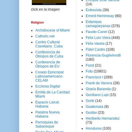
Enrique José Varona
(14)
click en la imagen
Entrevista
(39)
Ernest Heminway
(90)
Estampas
Religion
camagüeyanas
(376)
Archdiocese of Miami
Fausto Canel
(12)
Catholic.net
Felix Luis Viera
(448)
Centro Cultural
Félix Varela
(17)
Claretiano. Cuba
Fidel Castro
(108)
Conferencia de
Florencia Guglielmotti
Obispos de Cuba
(180)
Conferencia de
Food
(21)
Obispos de EU
Foto
(10801)
Cosejo Episcopal
Latinoamericano.
Francisco I
(289)
CELAM
Frank de Varona
(28)
Ecclesia Digital
Gisela Baranda
(1)
Ermita de La Caridad.
Gordiano Lupi
(15)
Miami
Gorki
(14)
Espacio Laical.
Habana
Guatemala
(9)
Palabra Nueva.
Gustav
(23)
Habana
Heriberto Hernandez
Parroquias de
(73)
Sabaneque
Honduras
(100)