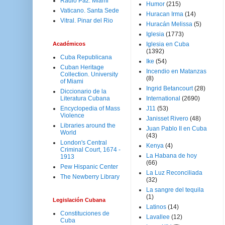
Radio Paz. Miami
Humor
(215)
Vaticano. Santa Sede
Huracan Irma
(14)
Vitral. Pinar del Rio
Huracán Melissa
(5)
Iglesia
(1773)
Académicos
Iglesia en Cuba
(1392)
Cuba Republicana
Ike
(54)
Cuban Heritage
Incendio en Matanzas
Collection. University
(8)
of Miami
Ingrid Betancourt
(28)
Diccionario de la
Literatura Cubana
International
(2690)
Encyclopedia of Mass
J11
(53)
Violence
Janisset Rivero
(48)
Libraries around the
Juan Pablo II en Cuba
World
(43)
London's Central
Kenya
(4)
Criminal Court, 1674 -
La Habana de hoy
1913
(66)
Pew Hispanic Center
La Luz Reconciliada
The Newberry Library
(32)
La sangre del tequila
(1)
Legislación Cubana
Latinos
(14)
Constituciones de
Lavallee
(12)
Cuba