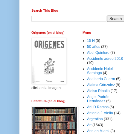
Search This Blog
Orígenes (en el blog)
Menu
15 N
(5)
50 años
(27)
Abel Quintero
(7)
Accidente aéreo 2018
(10)
Accidente Hotel
Saratoga
(4)
Adalberto Guerra
(5)
Alaima Gónzalez
(9)
click en la imagen
Aleisa Ribalta
(17)
Angel Padrón
Hernández
(5)
Literatura (en el blog)
Ani D Ramos
(5)
Antonio J. Aiello
(14)
Argentina
(331)
Art
(1643)
Arte en Miami
(3)