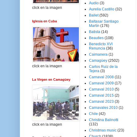
Audio
(3)
click en la imagen
Aurelia Castillo
(32)
Ballet
(592)
Iglesia en Cuba
Baltasar Santiago
Martín
(176)
Batista
(14)
Beauties
(108)
Benedicto XVI
Renuncia
(36)
Caimanera
(1)
Camagüey
(2502)
click en la imagen
Carlos Ruiz de la
Tejera
(3)
Carnaval 2008
(11)
La Virgen en Camagüey
Carnaval 2009
(17)
Carnaval 2010
(5)
Carnaval 2015
(2)
Carnaval 2023
(3)
Carnavales 2010
(1)
Chile
(42)
Christina Balinotti
(132)
click en la imagen
Christmas music
(23)
Church
(1838)