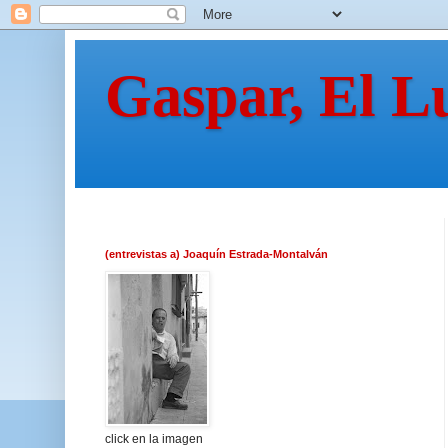
Gaspar, El L
(entrevistas a) Joaquín Estrada-Montalván
click en la imagen