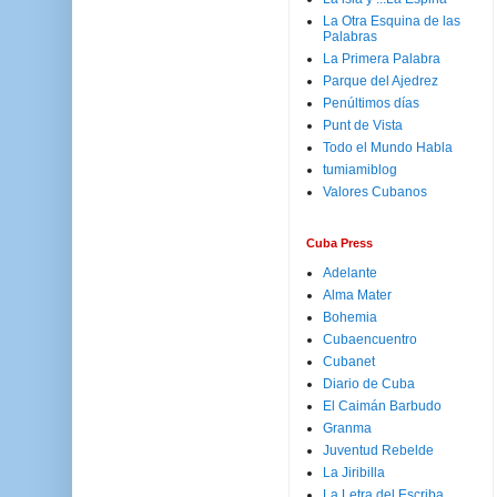
La Otra Esquina de las
Palabras
La Primera Palabra
Parque del Ajedrez
Penúltimos días
Punt de Vista
Todo el Mundo Habla
tumiamiblog
Valores Cubanos
Cuba Press
Adelante
Alma Mater
Bohemia
Cubaencuentro
Cubanet
Diario de Cuba
El Caimán Barbudo
Granma
Juventud Rebelde
La Jiribilla
La Letra del Escriba