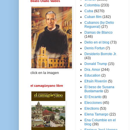
Beato Olallo Valdés
Colombia
(233)
Cuba
(9270)
Cuban film
(182)
Cubanos (by Delio
Regueral)
(27)
Damas de Blanco
(146)
Delio en el blog
(73)
Denis Fortun
(7)
Desiderio Borroto Jr.
(43)
Donald Trump
(15)
Dra. Amor
(244)
click en la imagen
Education
(2)
Efraín Riverón
(5)
el camagüeyano libre
El beso de Susana
Bustamante
(2)
El Encanto
(8)
Elecciones
(45)
Elections
(53)
Elena Tamargo
(22)
Ena Columbie en el
blog
(39)