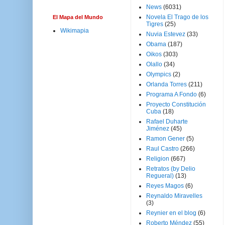
News
(6031)
Novela El Trago de los
El Mapa del Mundo
Tigres
(25)
Wikimapia
Nuvia Estevez
(33)
Obama
(187)
Oikos
(303)
Olallo
(34)
Olympics
(2)
Orlanda Torres
(211)
Programa A Fondo
(6)
Proyecto Constitución
Cuba
(18)
Rafael Duharte
Jiménez
(45)
Ramon Gener
(5)
Raul Castro
(266)
Religion
(667)
Retratos (by Delio
Regueral)
(13)
Reyes Magos
(6)
Reynaldo Miravelles
(3)
Reynier en el blog
(6)
Roberto Méndez
(55)