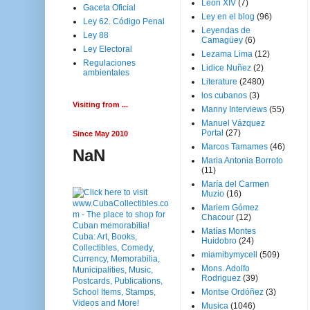
Leon XIV
(7)
Gaceta Oficial
Ley en el blog
(96)
Ley 62. Código Penal
Leyendas de
Ley 88
Camagüey
(6)
Ley Electoral
Lezama Lima
(12)
Regulaciones
Lidice Nuñez
(2)
ambientales
Literature
(2480)
los cubanos
(3)
Visiting from ...
Manny Interviews
(55)
Manuel Vázquez
Portal
(27)
Since May 2010
Marcos Tamames
(46)
NaN
Maria Antonia Borroto
(11)
María del Carmen
Muzio
(16)
Mariem Gómez
Chacour
(12)
Matías Montes
Huidobro
(24)
miamibymycell
(509)
Mons. Adolfo
Rodriguez
(39)
Montse Ordóñez
(3)
Musica
(1046)