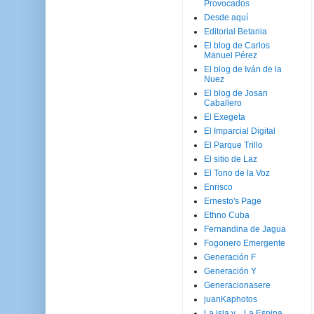
Provocados
Desde aquí
Editorial Betania
El blog de Carlos
Manuel Pérez
El blog de Iván de la
Nuez
El blog de Josan
Caballero
El Exegeta
El Imparcial Digital
El Parque Trillo
El sitio de Laz
El Tono de la Voz
Enrisco
Ernesto's Page
Ethno Cuba
Fernandina de Jagua
Fogonero Emergente
Generación F
Generación Y
Generacionasere
juanKaphotos
La isla y ...La Espina