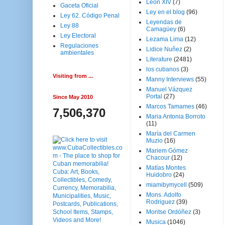
Leon XIV
(7)
Gaceta Oficial
Ley en el blog
(96)
Ley 62. Código Penal
Leyendas de
Ley 88
Camagüey
(6)
Ley Electoral
Lezama Lima
(12)
Regulaciones
Lidice Nuñez
(2)
ambientales
Literature
(2481)
los cubanos
(3)
Visiting from ...
Manny Interviews
(55)
Manuel Vázquez
Portal
(27)
Since May 2010
Marcos Tamames
(46)
7,506,370
Maria Antonia Borroto
(11)
María del Carmen
Muzio
(16)
Mariem Gómez
Chacour
(12)
Matías Montes
Huidobro
(24)
miamibymycell
(509)
Mons. Adolfo
Rodriguez
(39)
Montse Ordóñez
(3)
Musica
(1046)