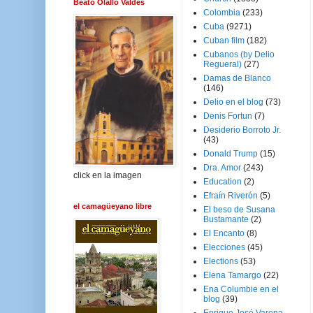
Beato Olallo Valdés
Colombia
(233)
Cuba
(9271)
Cuban film
(182)
Cubanos (by Delio
Regueral)
(27)
Damas de Blanco
(146)
Delio en el blog
(73)
Denis Fortun
(7)
Desiderio Borroto Jr.
(43)
Donald Trump
(15)
Dra. Amor
(243)
click en la imagen
Education
(2)
Efraín Riverón
(5)
el camagüeyano libre
El beso de Susana
Bustamante
(2)
El Encanto
(8)
Elecciones
(45)
Elections
(53)
Elena Tamargo
(22)
Ena Columbie en el
blog
(39)