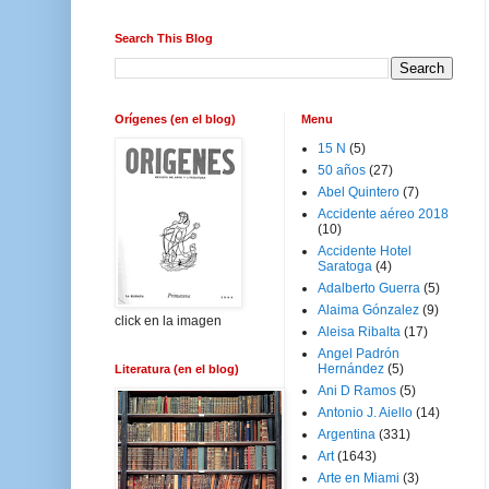
Search This Blog
Orígenes (en el blog)
Menu
15 N
(5)
50 años
(27)
Abel Quintero
(7)
Accidente aéreo 2018
(10)
Accidente Hotel
Saratoga
(4)
Adalberto Guerra
(5)
Alaima Gónzalez
(9)
click en la imagen
Aleisa Ribalta
(17)
Angel Padrón
Hernández
(5)
Literatura (en el blog)
Ani D Ramos
(5)
Antonio J. Aiello
(14)
Argentina
(331)
Art
(1643)
Arte en Miami
(3)