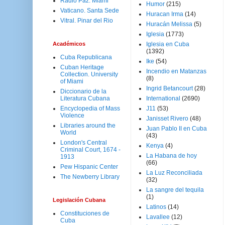
Radio Paz. Miami
Humor
(215)
Vaticano. Santa Sede
Huracan Irma
(14)
Vitral. Pinar del Rio
Huracán Melissa
(5)
Iglesia
(1773)
Académicos
Iglesia en Cuba
(1392)
Cuba Republicana
Ike
(54)
Cuban Heritage
Incendio en Matanzas
Collection. University
(8)
of Miami
Ingrid Betancourt
(28)
Diccionario de la
Literatura Cubana
International
(2690)
Encyclopedia of Mass
J11
(53)
Violence
Janisset Rivero
(48)
Libraries around the
Juan Pablo II en Cuba
World
(43)
London's Central
Kenya
(4)
Criminal Court, 1674 -
La Habana de hoy
1913
(66)
Pew Hispanic Center
La Luz Reconciliada
The Newberry Library
(32)
La sangre del tequila
(1)
Legislación Cubana
Latinos
(14)
Constituciones de
Lavallee
(12)
Cuba