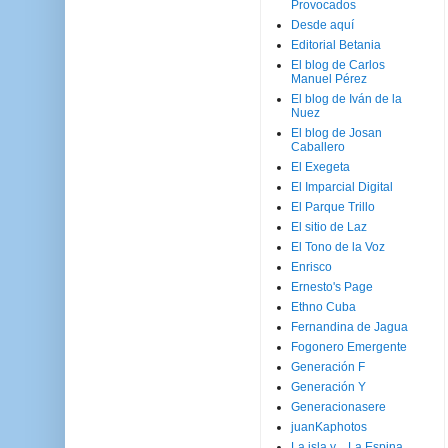
Provocados
Desde aquí
Editorial Betania
El blog de Carlos
Manuel Pérez
El blog de Iván de la
Nuez
El blog de Josan
Caballero
El Exegeta
El Imparcial Digital
El Parque Trillo
El sitio de Laz
El Tono de la Voz
Enrisco
Ernesto's Page
Ethno Cuba
Fernandina de Jagua
Fogonero Emergente
Generación F
Generación Y
Generacionasere
juanKaphotos
La isla y ...La Espina