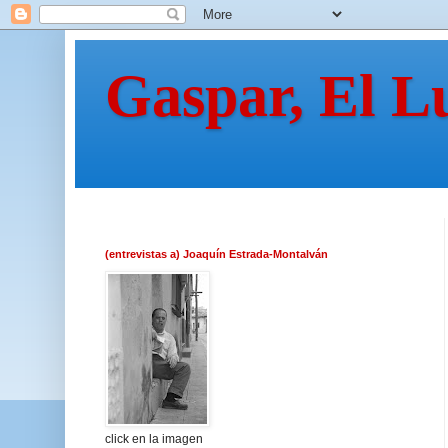
Gaspar, El L
(entrevistas a) Joaquín Estrada-Montalván
click en la imagen