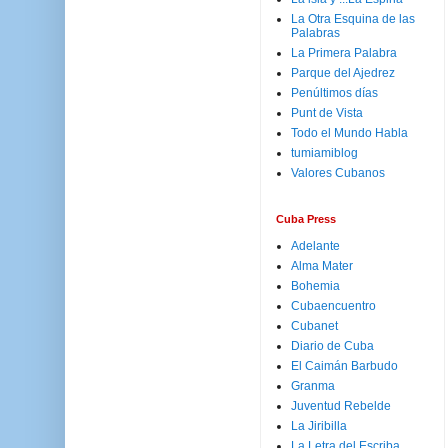
La Otra Esquina de las
Palabras
La Primera Palabra
Parque del Ajedrez
Penúltimos días
Punt de Vista
Todo el Mundo Habla
tumiamiblog
Valores Cubanos
Cuba Press
Adelante
Alma Mater
Bohemia
Cubaencuentro
Cubanet
Diario de Cuba
El Caimán Barbudo
Granma
Juventud Rebelde
La Jiribilla
La Letra del Escriba