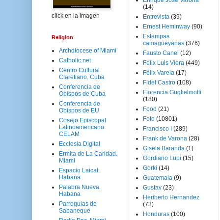
Enrique José Varona
(14)
click en la imagen
Entrevista
(39)
Ernest Heminway
(90)
Estampas
Religion
camagüeyanas
(376)
Archdiocese of Miami
Fausto Canel
(12)
Catholic.net
Felix Luis Viera
(449)
Centro Cultural
Félix Varela
(17)
Claretiano. Cuba
Fidel Castro
(108)
Conferencia de
Florencia Guglielmotti
Obispos de Cuba
(180)
Conferencia de
Food
(21)
Obispos de EU
Foto
(10801)
Cosejo Episcopal
Latinoamericano.
Francisco I
(289)
CELAM
Frank de Varona
(28)
Ecclesia Digital
Gisela Baranda
(1)
Ermita de La Caridad.
Gordiano Lupi
(15)
Miami
Gorki
(14)
Espacio Laical.
Habana
Guatemala
(9)
Palabra Nueva.
Gustav
(23)
Habana
Heriberto Hernandez
Parroquias de
(73)
Sabaneque
Honduras
(100)