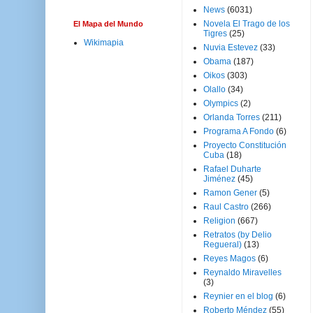
News
(6031)
Novela El Trago de los
El Mapa del Mundo
Tigres
(25)
Wikimapia
Nuvia Estevez
(33)
Obama
(187)
Oikos
(303)
Olallo
(34)
Olympics
(2)
Orlanda Torres
(211)
Programa A Fondo
(6)
Proyecto Constitución
Cuba
(18)
Rafael Duharte
Jiménez
(45)
Ramon Gener
(5)
Raul Castro
(266)
Religion
(667)
Retratos (by Delio
Regueral)
(13)
Reyes Magos
(6)
Reynaldo Miravelles
(3)
Reynier en el blog
(6)
Roberto Méndez
(55)