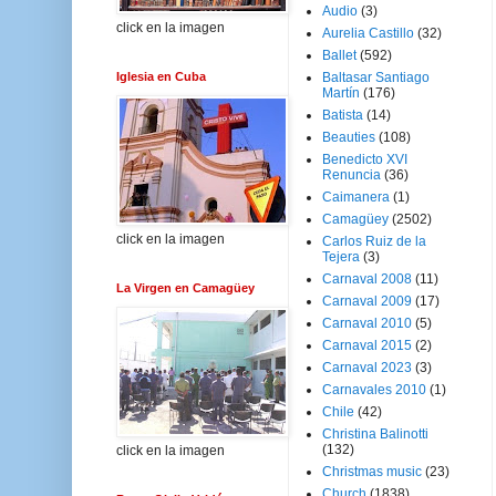
Audio
(3)
click en la imagen
Aurelia Castillo
(32)
Ballet
(592)
Iglesia en Cuba
Baltasar Santiago
Martín
(176)
Batista
(14)
Beauties
(108)
Benedicto XVI
Renuncia
(36)
Caimanera
(1)
Camagüey
(2502)
click en la imagen
Carlos Ruiz de la
Tejera
(3)
Carnaval 2008
(11)
La Virgen en Camagüey
Carnaval 2009
(17)
Carnaval 2010
(5)
Carnaval 2015
(2)
Carnaval 2023
(3)
Carnavales 2010
(1)
Chile
(42)
Christina Balinotti
(132)
click en la imagen
Christmas music
(23)
Church
(1838)