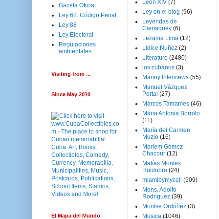
Leon XIV
(7)
Gaceta Oficial
Ley en el blog
(96)
Ley 62. Código Penal
Leyendas de
Ley 88
Camagüey
(6)
Ley Electoral
Lezama Lima
(12)
Regulaciones
Lidice Nuñez
(2)
ambientales
Literature
(2480)
los cubanos
(3)
Visiting from ...
Manny Interviews
(55)
Manuel Vázquez
Portal
(27)
Since May 2010
Marcos Tamames
(46)
Maria Antonia Borroto
(11)
María del Carmen
Muzio
(16)
Mariem Gómez
Chacour
(12)
Matías Montes
Huidobro
(24)
miamibymycell
(509)
Mons. Adolfo
Rodriguez
(39)
Montse Ordóñez
(3)
El Mapa del Mundo
Musica
(1046)