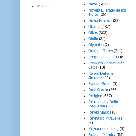
News
(6031)
Wikimapia
Novela El Trago de los
Tigres
(25)
Nuvia Estevez
(33)
Obama
(187)
Oikos
(303)
Olallo
(34)
Olympics
(2)
Orlanda Torres
(211)
Programa A Fondo
(6)
Proyecto Constitución
Cuba
(18)
Rafael Duharte
Jiménez
(45)
Ramon Gener
(5)
Raul Castro
(266)
Religion
(667)
Retratos (by Delio
Regueral)
(13)
Reyes Magos
(6)
Reynaldo Miravelles
(3)
Reynier en el blog
(6)
Roberto Méndez
(55)