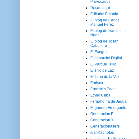
Provocados
Desde aquí
Editorial Betania
El blog de Carlos
Manuel Pérez
El blog de Iván de la
Nuez
El blog de Josan
Caballero
El Exegeta
El Imparcial Digital
El Parque Trillo
El sitio de Laz
El Tono de la Voz
Enrisco
Ernesto's Page
Ethno Cuba
Fernandina de Jagua
Fogonero Emergente
Generación F
Generación Y
Generacionasere
juanKaphotos
La isla y ...La Espina