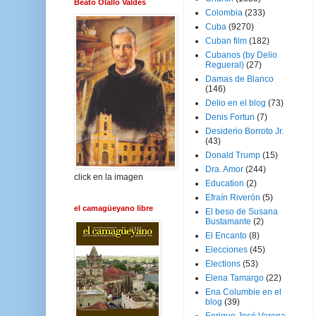
Beato Olallo Valdés
Colombia
(233)
Cuba
(9270)
Cuban film
(182)
Cubanos (by Delio
Regueral)
(27)
Damas de Blanco
(146)
Delio en el blog
(73)
Denis Fortun
(7)
Desiderio Borroto Jr.
(43)
Donald Trump
(15)
Dra. Amor
(244)
click en la imagen
Education
(2)
Efraín Riverón
(5)
el camagüeyano libre
El beso de Susana
Bustamante
(2)
El Encanto
(8)
Elecciones
(45)
Elections
(53)
Elena Tamargo
(22)
Ena Columbie en el
blog
(39)