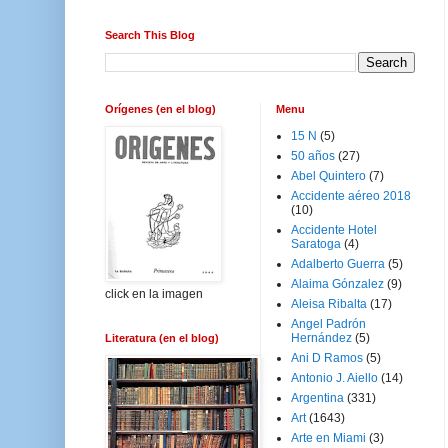
Search This Blog
Orígenes (en el blog)
Menu
15 N
(5)
50 años
(27)
Abel Quintero
(7)
Accidente aéreo 2018
(10)
Accidente Hotel
Saratoga
(4)
Adalberto Guerra
(5)
Alaima Gónzalez
(9)
click en la imagen
Aleisa Ribalta
(17)
Angel Padrón
Hernández
(5)
Literatura (en el blog)
Ani D Ramos
(5)
Antonio J. Aiello
(14)
Argentina
(331)
Art
(1643)
Arte en Miami
(3)