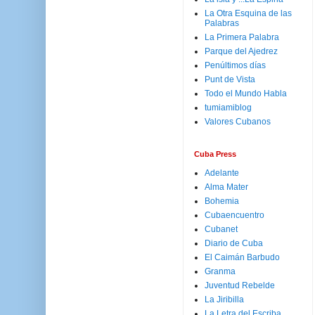
La Otra Esquina de las
Palabras
La Primera Palabra
Parque del Ajedrez
Penúltimos días
Punt de Vista
Todo el Mundo Habla
tumiamiblog
Valores Cubanos
Cuba Press
Adelante
Alma Mater
Bohemia
Cubaencuentro
Cubanet
Diario de Cuba
El Caimán Barbudo
Granma
Juventud Rebelde
La Jiribilla
La Letra del Escriba