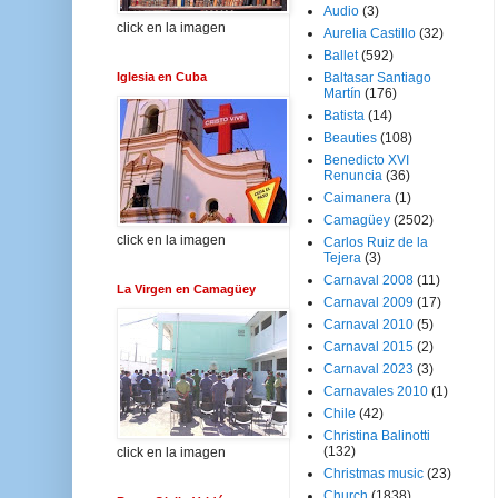
Audio
(3)
click en la imagen
Aurelia Castillo
(32)
Ballet
(592)
Iglesia en Cuba
Baltasar Santiago
Martín
(176)
Batista
(14)
Beauties
(108)
Benedicto XVI
Renuncia
(36)
Caimanera
(1)
Camagüey
(2502)
click en la imagen
Carlos Ruiz de la
Tejera
(3)
Carnaval 2008
(11)
La Virgen en Camagüey
Carnaval 2009
(17)
Carnaval 2010
(5)
Carnaval 2015
(2)
Carnaval 2023
(3)
Carnavales 2010
(1)
Chile
(42)
Christina Balinotti
(132)
click en la imagen
Christmas music
(23)
Church
(1838)