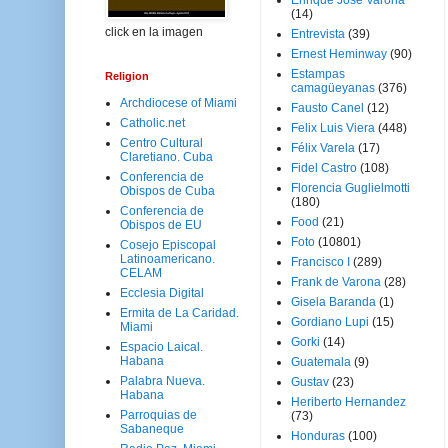
Enrique José Varona
(14)
click en la imagen
Entrevista
(39)
Ernest Heminway
(90)
Estampas
Religion
camagüeyanas
(376)
Archdiocese of Miami
Fausto Canel
(12)
Catholic.net
Felix Luis Viera
(448)
Centro Cultural
Félix Varela
(17)
Claretiano. Cuba
Fidel Castro
(108)
Conferencia de
Florencia Guglielmotti
Obispos de Cuba
(180)
Conferencia de
Food
(21)
Obispos de EU
Foto
(10801)
Cosejo Episcopal
Latinoamericano.
Francisco I
(289)
CELAM
Frank de Varona
(28)
Ecclesia Digital
Gisela Baranda
(1)
Ermita de La Caridad.
Gordiano Lupi
(15)
Miami
Gorki
(14)
Espacio Laical.
Habana
Guatemala
(9)
Palabra Nueva.
Gustav
(23)
Habana
Heriberto Hernandez
Parroquias de
(73)
Sabaneque
Honduras
(100)