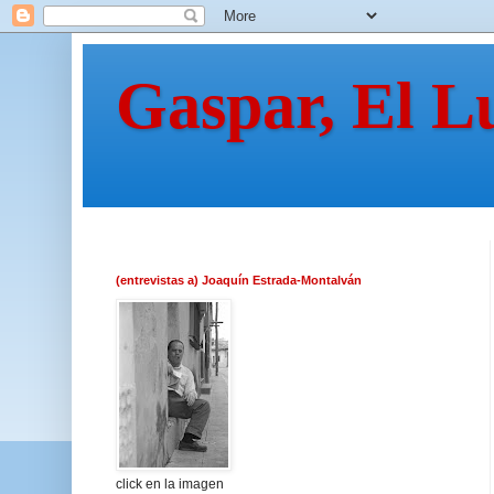
Gaspar, El L
(entrevistas a) Joaquín Estrada-Montalván
click en la imagen