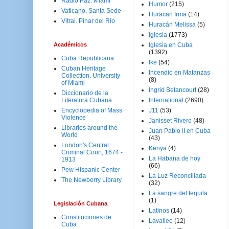
Radio Paz. Miami
Humor
(215)
Vaticano. Santa Sede
Huracan Irma
(14)
Vitral. Pinar del Rio
Huracán Melissa
(5)
Iglesia
(1773)
Académicos
Iglesia en Cuba
(1392)
Cuba Republicana
Ike
(54)
Cuban Heritage
Incendio en Matanzas
Collection. University
(8)
of Miami
Ingrid Betancourt
(28)
Diccionario de la
Literatura Cubana
International
(2690)
Encyclopedia of Mass
J11
(53)
Violence
Janisset Rivero
(48)
Libraries around the
Juan Pablo II en Cuba
World
(43)
London's Central
Kenya
(4)
Criminal Court, 1674 -
La Habana de hoy
1913
(66)
Pew Hispanic Center
La Luz Reconciliada
The Newberry Library
(32)
La sangre del tequila
(1)
Legislación Cubana
Latinos
(14)
Constituciones de
Lavallee
(12)
Cuba