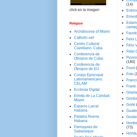
Enriq
(14)
click en la imagen
Entrev
Ernes
Estam
Religion
camag
Archdiocese of Miami
Faust
Catholic.net
Felix 
Centro Cultural
Félix 
Claretiano. Cuba
Fidel 
Conferencia de
Floren
Obispos de Cuba
(180)
Conferencia de
Food
Obispos de EU
Foto
(
Cosejo Episcopal
Latinoamericano.
Franci
CELAM
Frank
Ecclesia Digital
Gisel
Ermita de La Caridad.
Gordi
Miami
Gorki
Espacio Laical.
Habana
Guate
Palabra Nueva.
Gusta
Habana
Herib
Parroquias de
(73)
Sabaneque
Hondu