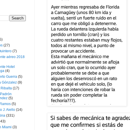
5)
os
(27)
uintero
(7)
ente aéreo 2018
nte Hotel
oga
(4)
erto Guerra
(5)
a Gónzalez
(9)
 Ribalta
(17)
 Padrón
ndez
(5)
 Ramos
(5)
o J. Aiello
(14)
tina
(331)
643)
n Miami
(3)