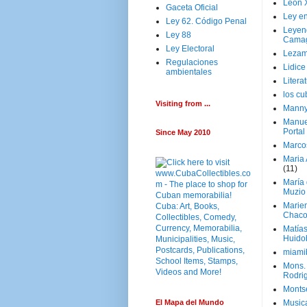
Leon 
Gaceta Oficial
Ley en
Ley 62. Código Penal
Leyen
Ley 88
Cama
Ley Electoral
Lezam
Regulaciones
Lidic
ambientales
Litera
los c
Visiting from ...
Manny
Manue
Portal
Since May 2010
Marco
Maria 
(11)
María
Muzio
Marie
Chaco
Matía
Huido
miami
Mons. 
Rodri
Monts
El Mapa del Mundo
Music