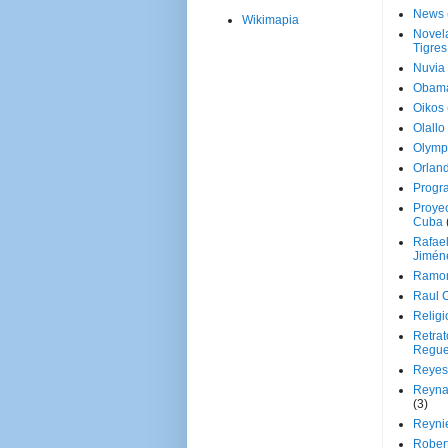
News
Wikimapia
Novela
Tigres
Nuvia
Obam
Oikos
Olallo
Olymp
Orland
Progr
Proyec
Cuba
Rafae
Jimén
Ramon
Raul 
Religi
Retrat
Regue
Reyes
Reyna
(3)
Reynie
Rober