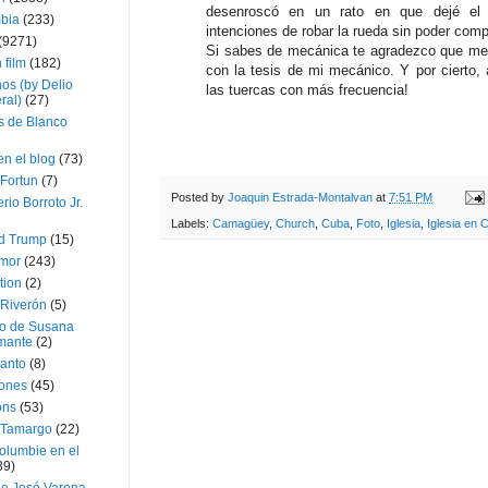
desenroscó en un rato en que dejé el v
bia
(233)
intenciones de robar la rueda sin poder compl
(9271)
Si sabes de mecánica te agradezco que me 
 film
(182)
con la tesis de mi mecánico. Y por cierto,
os (by Delio
las tuercas con más frecuencia!
ral)
(27)
 de Blanco
en el blog
(73)
Fortun
(7)
Posted by
Joaquin Estrada-Montalvan
at
7:51 PM
rio Borroto Jr.
Labels:
Camagüey
,
Church
,
Cuba
,
Foto
,
Iglesia
,
Iglesia en 
d Trump
(15)
Amor
(243)
tion
(2)
 Riverón
(5)
so de Susana
mante
(2)
canto
(8)
iones
(45)
ons
(53)
 Tamargo
(22)
olumbie en el
39)