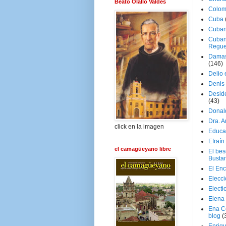
Beato Olallo Valdés
Colom
Cuba
Cuban
Cuban
Regue
Damas
(146)
Delio 
Denis 
Deside
(43)
Donal
Dra. 
click en la imagen
Educa
Efraín
el camagüeyano libre
El be
Busta
El En
Elecc
Electi
Elena
Ena C
blog
(