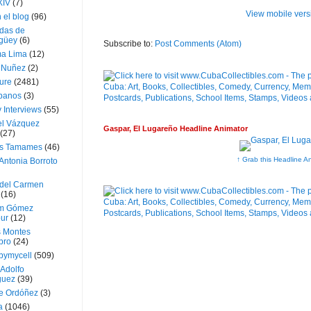
XIV
(7)
View mobile vers
 el blog
(96)
das de
güey
(6)
Subscribe to:
Post Comments (Atom)
a Lima
(12)
e Nuñez
(2)
ture
(2481)
ubanos
(3)
 Interviews
(55)
l Vázquez
Gaspar, El Lugareño Headline Animator
(27)
s Tamames
(46)
↑ Grab this Headline A
Antonia Borroto
 del Carmen
(16)
m Gómez
ur
(12)
s Montes
bro
(24)
bymycell
(509)
Adolfo
guez
(39)
e Ordóñez
(3)
a
(1046)