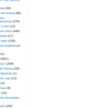
ue José Varona
ista
(39)
t Heminway
(90)
pas
üeyanas
(376)
o Canel
(12)
Luis Viera
(449)
Varela
(17)
Castro
(108)
cia Guglielmotti
(21)
10801)
sco I
(289)
 de Varona
(28)
a Baranda
(1)
ano Lupi
(15)
(14)
mala
(9)
v
(23)
erto Hernandez
ras
(100)