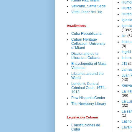
Radio Paz. Miami
Humo
Vaticano. Santa Sede
Hurac
Vitral. Pinar del Rio
Hurac
Iglesi
Académicos
Iglesi
(1392
Cuba Republicana
Ike
(5
Cuban Heritage
Incen
Collection. University
(8)
of Miami
Ingrid
Diccionario de la
Literatura Cubana
Intern
Encyclopedia of Mass
J11
(5
Violence
Janiss
Libraries around the
Juan P
World
(43)
London's Central
Kenya
Criminal Court, 1674 -
La Ha
1913
(66)
Pew Hispanic Center
La Lu
The Newberry Library
(32)
La san
(1)
Legislación Cubana
Latino
Constituciones de
Laval
Cuba