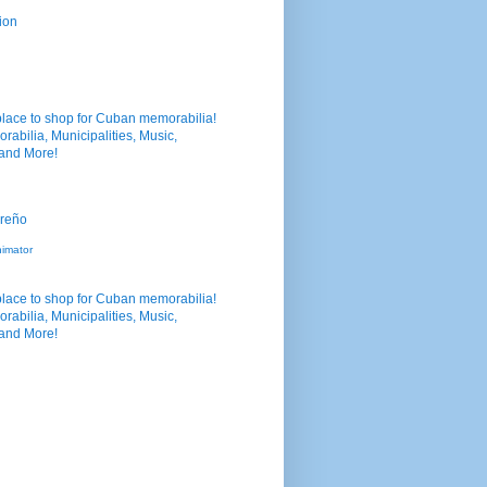
ion
nimator