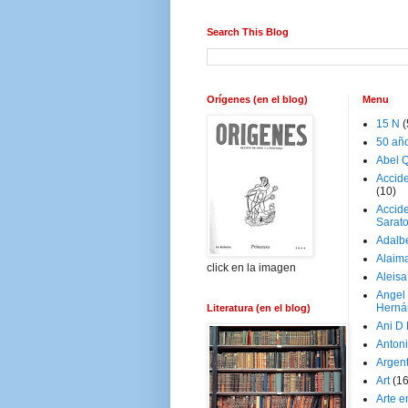
Search This Blog
Orígenes (en el blog)
Menu
15 N
(
50 añ
Abel Q
Accid
(10)
Accide
Sarat
Adalb
Alaim
click en la imagen
Aleisa
Angel
Herná
Literatura (en el blog)
Ani D
Antoni
Argen
Art
(1
Arte e