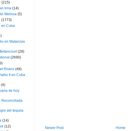
r
(215)
an Irma
(14)
án Melissa
(5)
a
(1773)
a en Cuba
)
4)
dio en Matanzas
 Betancourt
(28)
ational
(2690)
3)
et Rivero
(48)
ablo II en Cuba
(4)
bana de hoy
z Reconciliada
gre del tequila
s
(14)
lee
(12)
Newer Post
Home