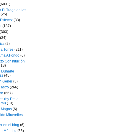
(6031)
 El Trago de los
(25)
 Estevez
(33)
a
(187)
(303)
(34)
ics
(2)
a Torres
(211)
ama A Fondo
(6)
to Constitución
(18)
l Duharte
ez
(45)
 Gener
(5)
Castro
(266)
on
(667)
os (by Delio
ral)
(13)
 Magos
(6)
ldo Miravelles
r en el blog
(6)
to Méndez
(55)