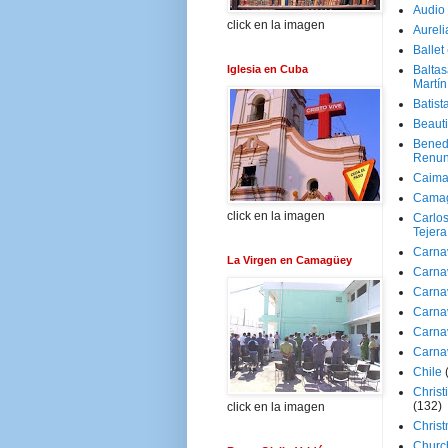
Audio
click en la imagen
Aureli
Ballet
Iglesia en Cuba
Baltas
Martín
Batist
Beaut
Bened
Renun
Caima
Cama
click en la imagen
Carlos
Tejera
Carna
La Virgen en Camagüey
Carna
Carna
Carna
Carna
Carna
Chile
Christ
(132)
click en la imagen
Chris
Churc