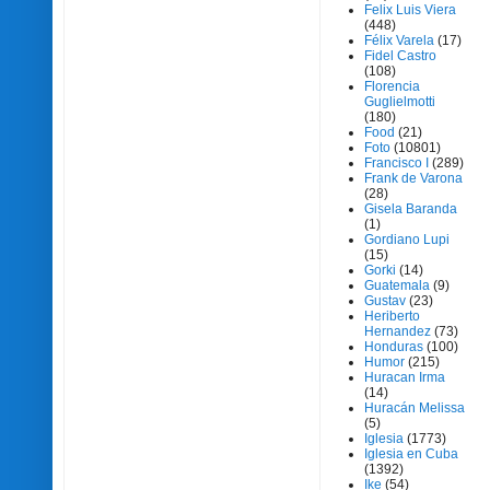
Felix Luis Viera
(448)
Félix Varela
(17)
Fidel Castro
(108)
Florencia
Guglielmotti
(180)
Food
(21)
Foto
(10801)
Francisco I
(289)
Frank de Varona
(28)
Gisela Baranda
(1)
Gordiano Lupi
(15)
Gorki
(14)
Guatemala
(9)
Gustav
(23)
Heriberto
Hernandez
(73)
Honduras
(100)
Humor
(215)
Huracan Irma
(14)
Huracán Melissa
(5)
Iglesia
(1773)
Iglesia en Cuba
(1392)
Ike
(54)