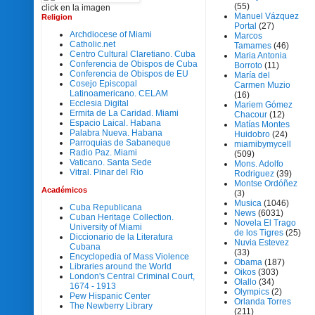
(55)
click en la imagen
Manuel Vázquez
Religion
Portal
(27)
Archdiocese of Miami
Marcos
Catholic.net
Tamames
(46)
Centro Cultural Claretiano. Cuba
Maria Antonia
Conferencia de Obispos de Cuba
Borroto
(11)
Conferencia de Obispos de EU
María del
Cosejo Episcopal
Carmen Muzio
Latinoamericano. CELAM
(16)
Ecclesia Digital
Mariem Gómez
Ermita de La Caridad. Miami
Chacour
(12)
Espacio Laical. Habana
Matías Montes
Palabra Nueva. Habana
Huidobro
(24)
Parroquias de Sabaneque
miamibymycell
Radio Paz. Miami
(509)
Vaticano. Santa Sede
Mons. Adolfo
Vitral. Pinar del Rio
Rodriguez
(39)
Montse Ordóñez
Académicos
(3)
Musica
(1046)
Cuba Republicana
News
(6031)
Cuban Heritage Collection.
Novela El Trago
University of Miami
de los Tigres
(25)
Diccionario de la Literatura
Nuvia Estevez
Cubana
(33)
Encyclopedia of Mass Violence
Obama
(187)
Libraries around the World
Oikos
(303)
London's Central Criminal Court,
Olallo
(34)
1674 - 1913
Olympics
(2)
Pew Hispanic Center
Orlanda Torres
The Newberry Library
(211)