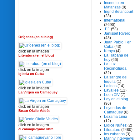
Incendio en
Matanzas
(8)
Ingrid Betancourt
(28)
International
(2690)
J11
(53)
Janisset Rivero
Orígenes (en el blog)
(48)
Juan Pablo II en
Cuba
(43)
Kenya
(4)
click en la imagen
La Habana de
Literatura (en el blog)
hoy
(66)
La Luz
Reconciliada
click en la imagen
(32)
Iglesia en Cuba
La sangre del
tequila
(1)
Latinos
(14)
click en la imagen
Lavallee
(12)
La Virgen en Camagüey
Leon XIV
(7)
Ley en el blog
(96)
click en la imagen
Leyendas de
Beato Olallo Valdés
Camagüey
(6)
Lezama Lima
(12)
click en la imagen
Lidice Nuñez
(2)
el camagüeyano libre
Literature
(2480)
los cubanos
(3)
Manny Interviews