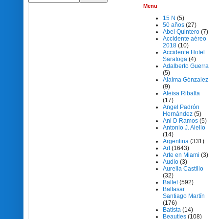
Menu
15 N
(5)
50 años
(27)
Abel Quintero
(7)
Accidente aéreo
2018
(10)
Accidente Hotel
Saratoga
(4)
Adalberto Guerra
(5)
Alaima Gónzalez
(9)
Aleisa Ribalta
(17)
Angel Padrón
Hernández
(5)
Ani D Ramos
(5)
Antonio J. Aiello
(14)
Argentina
(331)
Art
(1643)
Arte en Miami
(3)
Audio
(3)
Aurelia Castillo
(32)
Ballet
(592)
Baltasar
Santiago Martín
(176)
Batista
(14)
Beauties
(108)