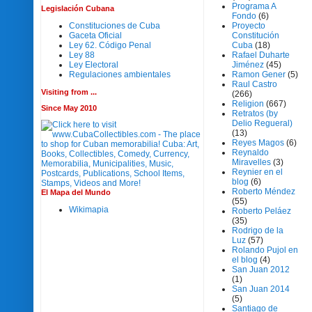
Programa A
Legislación Cubana
Fondo
(6)
Constituciones de Cuba
Proyecto
Gaceta Oficial
Constitución
Ley 62. Código Penal
Cuba
(18)
Ley 88
Rafael Duharte
Ley Electoral
Jiménez
(45)
Regulaciones ambientales
Ramon Gener
(5)
Raul Castro
Visiting from ...
(266)
Religion
(667)
Since May 2010
Retratos (by
Delio Regueral)
(13)
Reyes Magos
(6)
Reynaldo
Miravelles
(3)
Reynier en el
blog
(6)
Roberto Méndez
El Mapa del Mundo
(55)
Wikimapia
Roberto Peláez
(35)
Rodrigo de la
Luz
(57)
Rolando Pujol en
el blog
(4)
San Juan 2012
(1)
San Juan 2014
(5)
Santiago de