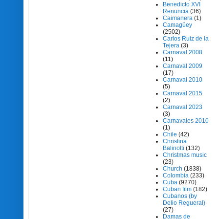
Benedicto XVI
Renuncia
(36)
Caimanera
(1)
Camagüey
(2502)
Carlos Ruiz de la
Tejera
(3)
Carnaval 2008
(11)
Carnaval 2009
(17)
Carnaval 2010
(5)
Carnaval 2015
(2)
Carnaval 2023
(3)
Carnavales 2010
(1)
Chile
(42)
Christina
Balinotti
(132)
Christmas music
(23)
Church
(1838)
Colombia
(233)
Cuba
(9270)
Cuban film
(182)
Cubanos (by
Delio Regueral)
(27)
Damas de