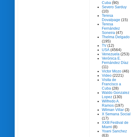
Cuba
(90)
Severo Sarduy
(10)
Teresa
Dovalpage
(15)
Teresa
Fernández
Soneira
(47)
Thelma Delgado
(195)
TV
(12)
USA
(4564)
Venezuela
(253)
Verónica E.
Fernández Díaz
(11)
Victor Mozo
(46)
Video
(2221)
Visita de
Francisco a
Cuba
(28)
Waldo Gonzalez
Lopez
(130)
Wilfredo A.
Ramos
(197)
Wilman Villar
(3)
X Semana Social
(17)
XXIII Festival de
Miami
(8)
Yoani Sanchez
(63)