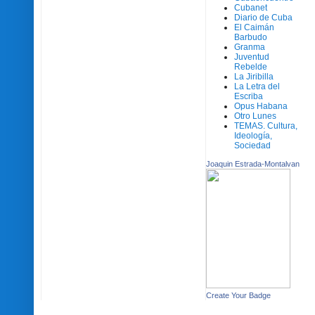
Cubanet
Diario de Cuba
El Caimán
Barbudo
Granma
Juventud
Rebelde
La Jiribilla
La Letra del
Escriba
Opus Habana
Otro Lunes
TEMAS. Cultura,
Ideología,
Sociedad
Joaquin Estrada-Montalvan
Create Your Badge