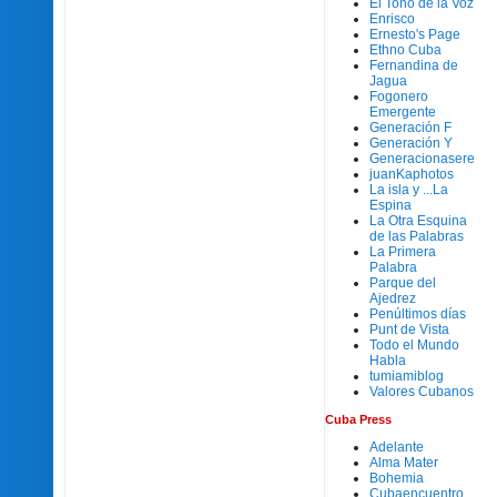
El Tono de la Voz
Enrisco
Ernesto's Page
Ethno Cuba
Fernandina de
Jagua
Fogonero
Emergente
Generación F
Generación Y
Generacionasere
juanKaphotos
La isla y ...La
Espina
La Otra Esquina
de las Palabras
La Primera
Palabra
Parque del
Ajedrez
Penúltimos días
Punt de Vista
Todo el Mundo
Habla
tumiamiblog
Valores Cubanos
Cuba Press
Adelante
Alma Mater
Bohemia
Cubaencuentro