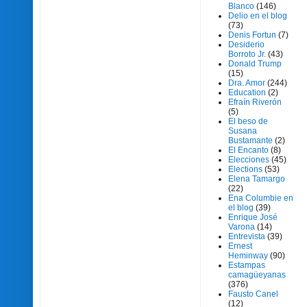
Blanco
(146)
Delio en el blog
(73)
Denis Fortun
(7)
Desiderio
Borroto Jr.
(43)
Donald Trump
(15)
Dra. Amor
(244)
Education
(2)
Efraín Riverón
(5)
El beso de
Susana
Bustamante
(2)
El Encanto
(8)
Elecciones
(45)
Elections
(53)
Elena Tamargo
(22)
Ena Columbie en
el blog
(39)
Enrique José
Varona
(14)
Entrevista
(39)
Ernest
Heminway
(90)
Estampas
camagüeyanas
(376)
Fausto Canel
(12)