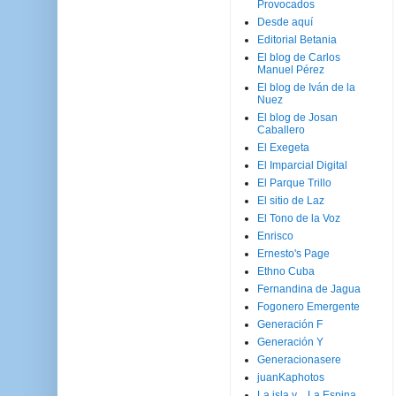
Provocados
Desde aquí
Editorial Betania
El blog de Carlos
Manuel Pérez
El blog de Iván de la
Nuez
El blog de Josan
Caballero
El Exegeta
El Imparcial Digital
El Parque Trillo
El sitio de Laz
El Tono de la Voz
Enrisco
Ernesto's Page
Ethno Cuba
Fernandina de Jagua
Fogonero Emergente
Generación F
Generación Y
Generacionasere
juanKaphotos
La isla y ...La Espina