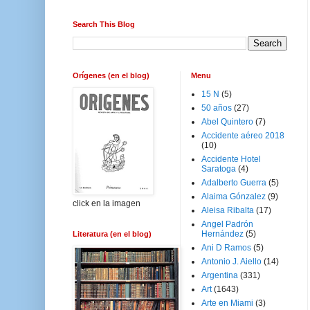
Search This Blog
Orígenes (en el blog)
Menu
15 N
(5)
50 años
(27)
Abel Quintero
(7)
Accidente aéreo 2018
(10)
Accidente Hotel
Saratoga
(4)
Adalberto Guerra
(5)
Alaima Gónzalez
(9)
click en la imagen
Aleisa Ribalta
(17)
Angel Padrón
Hernández
(5)
Literatura (en el blog)
Ani D Ramos
(5)
Antonio J. Aiello
(14)
Argentina
(331)
Art
(1643)
Arte en Miami
(3)