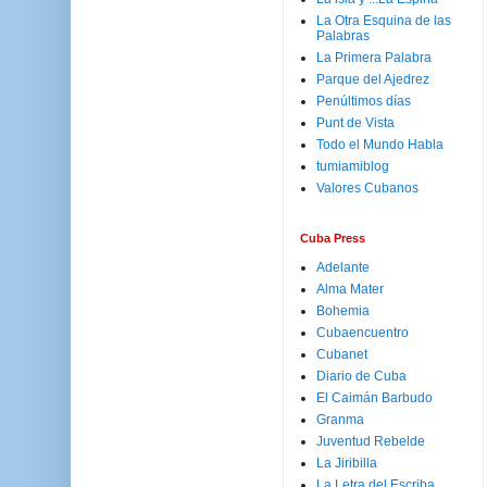
La Otra Esquina de las
Palabras
La Primera Palabra
Parque del Ajedrez
Penúltimos días
Punt de Vista
Todo el Mundo Habla
tumiamiblog
Valores Cubanos
Cuba Press
Adelante
Alma Mater
Bohemia
Cubaencuentro
Cubanet
Diario de Cuba
El Caimán Barbudo
Granma
Juventud Rebelde
La Jiribilla
La Letra del Escriba