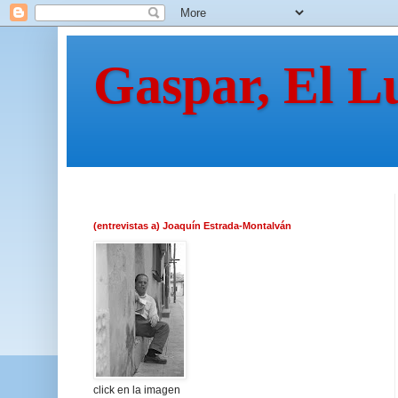
Gaspar, El L
(entrevistas a) Joaquín Estrada-Montalván
click en la imagen