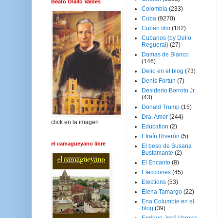
Beato Olallo Valdés
Colombia
(233)
Cuba
(9270)
Cuban film
(182)
Cubanos (by Delio
Regueral)
(27)
Damas de Blanco
(146)
Delio en el blog
(73)
Denis Fortun
(7)
Desiderio Borroto Jr.
(43)
Donald Trump
(15)
Dra. Amor
(244)
click en la imagen
Education
(2)
Efraín Riverón
(5)
el camagüeyano libre
El beso de Susana
Bustamante
(2)
El Encanto
(8)
Elecciones
(45)
Elections
(53)
Elena Tamargo
(22)
Ena Columbie en el
blog
(39)