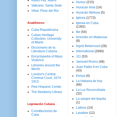
Radio Paz. Miami
Humor
(215)
Vaticano. Santa Sede
Huracan Irma
(14)
Vitral. Pinar del Rio
Huracán Melissa
(5)
Iglesia
(1773)
Académicos
Iglesia en Cuba
(1392)
Cuba Republicana
Ike
(54)
Cuban Heritage
Incendio en Matanzas
Collection. University
(8)
of Miami
Ingrid Betancourt
(28)
Diccionario de la
Literatura Cubana
International
(2690)
Encyclopedia of Mass
J11
(53)
Violence
Janisset Rivero
(48)
Libraries around the
Juan Pablo II en Cuba
World
(43)
London's Central
Kenya
(4)
Criminal Court, 1674 -
La Habana de hoy
1913
(66)
Pew Hispanic Center
La Luz Reconciliada
The Newberry Library
(32)
La sangre del tequila
(1)
Legislación Cubana
Latinos
(14)
Constituciones de
Lavallee
(12)
Cuba