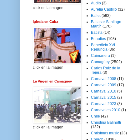
Audio
(3)
click en la imagen
Aurelia Castillo
(32)
Ballet
(592)
Iglesia en Cuba
Baltasar Santiago
Martín
(176)
Batista
(14)
Beauties
(108)
Benedicto XVI
Renuncia
(36)
Caimanera
(1)
Camagüey
(2502)
click en la imagen
Carlos Ruiz de la
Tejera
(3)
Carnaval 2008
(11)
La Virgen en Camagüey
Carnaval 2009
(17)
Carnaval 2010
(5)
Carnaval 2015
(2)
Carnaval 2023
(3)
Carnavales 2010
(1)
Chile
(42)
Christina Balinotti
(132)
click en la imagen
Christmas music
(23)
Church
(1838)