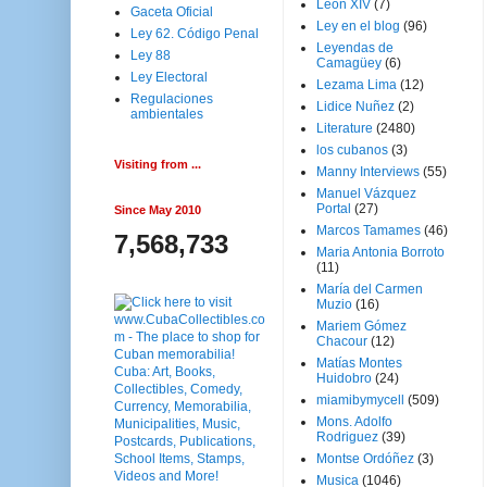
Leon XIV
(7)
Gaceta Oficial
Ley en el blog
(96)
Ley 62. Código Penal
Leyendas de
Ley 88
Camagüey
(6)
Ley Electoral
Lezama Lima
(12)
Regulaciones
Lidice Nuñez
(2)
ambientales
Literature
(2480)
los cubanos
(3)
Visiting from ...
Manny Interviews
(55)
Manuel Vázquez
Portal
(27)
Since May 2010
Marcos Tamames
(46)
7,568,733
Maria Antonia Borroto
(11)
María del Carmen
Muzio
(16)
Mariem Gómez
Chacour
(12)
Matías Montes
Huidobro
(24)
miamibymycell
(509)
Mons. Adolfo
Rodriguez
(39)
Montse Ordóñez
(3)
Musica
(1046)