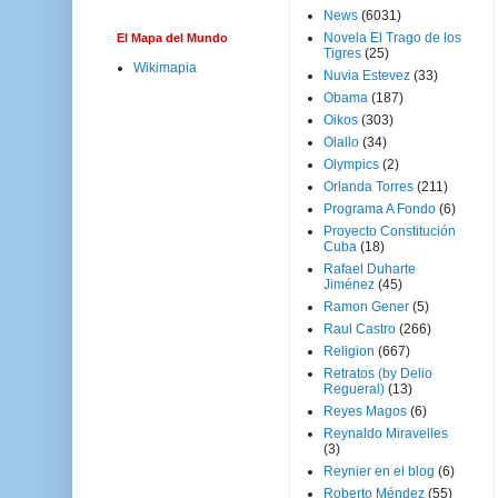
News
(6031)
Novela El Trago de los
El Mapa del Mundo
Tigres
(25)
Wikimapia
Nuvia Estevez
(33)
Obama
(187)
Oikos
(303)
Olallo
(34)
Olympics
(2)
Orlanda Torres
(211)
Programa A Fondo
(6)
Proyecto Constitución
Cuba
(18)
Rafael Duharte
Jiménez
(45)
Ramon Gener
(5)
Raul Castro
(266)
Religion
(667)
Retratos (by Delio
Regueral)
(13)
Reyes Magos
(6)
Reynaldo Miravelles
(3)
Reynier en el blog
(6)
Roberto Méndez
(55)