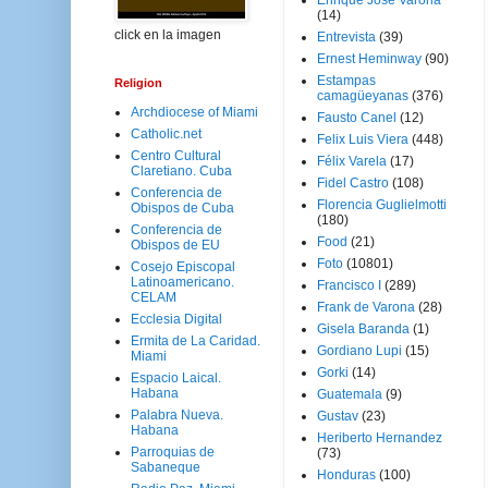
Enrique José Varona
(14)
click en la imagen
Entrevista
(39)
Ernest Heminway
(90)
Estampas
Religion
camagüeyanas
(376)
Archdiocese of Miami
Fausto Canel
(12)
Catholic.net
Felix Luis Viera
(448)
Centro Cultural
Félix Varela
(17)
Claretiano. Cuba
Fidel Castro
(108)
Conferencia de
Florencia Guglielmotti
Obispos de Cuba
(180)
Conferencia de
Food
(21)
Obispos de EU
Foto
(10801)
Cosejo Episcopal
Latinoamericano.
Francisco I
(289)
CELAM
Frank de Varona
(28)
Ecclesia Digital
Gisela Baranda
(1)
Ermita de La Caridad.
Gordiano Lupi
(15)
Miami
Gorki
(14)
Espacio Laical.
Habana
Guatemala
(9)
Palabra Nueva.
Gustav
(23)
Habana
Heriberto Hernandez
Parroquias de
(73)
Sabaneque
Honduras
(100)