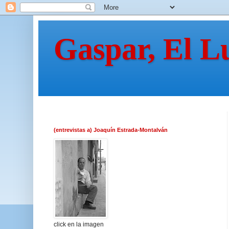
Gaspar, El L
(entrevistas a) Joaquín Estrada-Montalván
click en la imagen