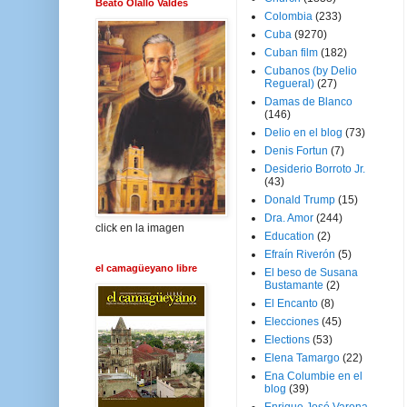
Beato Olallo Valdés
Colombia
(233)
Cuba
(9270)
Cuban film
(182)
Cubanos (by Delio
Regueral)
(27)
Damas de Blanco
(146)
Delio en el blog
(73)
Denis Fortun
(7)
Desiderio Borroto Jr.
(43)
Donald Trump
(15)
Dra. Amor
(244)
click en la imagen
Education
(2)
Efraín Riverón
(5)
el camagüeyano libre
El beso de Susana
Bustamante
(2)
El Encanto
(8)
Elecciones
(45)
Elections
(53)
Elena Tamargo
(22)
Ena Columbie en el
blog
(39)