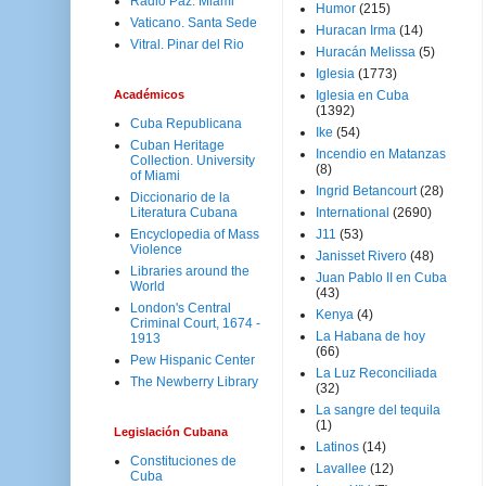
Radio Paz. Miami
Humor
(215)
Vaticano. Santa Sede
Huracan Irma
(14)
Vitral. Pinar del Rio
Huracán Melissa
(5)
Iglesia
(1773)
Académicos
Iglesia en Cuba
(1392)
Cuba Republicana
Ike
(54)
Cuban Heritage
Incendio en Matanzas
Collection. University
(8)
of Miami
Ingrid Betancourt
(28)
Diccionario de la
Literatura Cubana
International
(2690)
Encyclopedia of Mass
J11
(53)
Violence
Janisset Rivero
(48)
Libraries around the
Juan Pablo II en Cuba
World
(43)
London's Central
Kenya
(4)
Criminal Court, 1674 -
La Habana de hoy
1913
(66)
Pew Hispanic Center
La Luz Reconciliada
The Newberry Library
(32)
La sangre del tequila
(1)
Legislación Cubana
Latinos
(14)
Constituciones de
Lavallee
(12)
Cuba