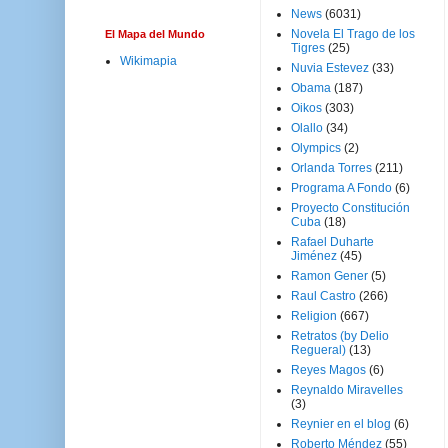
News
(6031)
Novela El Trago de los
El Mapa del Mundo
Tigres
(25)
Wikimapia
Nuvia Estevez
(33)
Obama
(187)
Oikos
(303)
Olallo
(34)
Olympics
(2)
Orlanda Torres
(211)
Programa A Fondo
(6)
Proyecto Constitución
Cuba
(18)
Rafael Duharte
Jiménez
(45)
Ramon Gener
(5)
Raul Castro
(266)
Religion
(667)
Retratos (by Delio
Regueral)
(13)
Reyes Magos
(6)
Reynaldo Miravelles
(3)
Reynier en el blog
(6)
Roberto Méndez
(55)