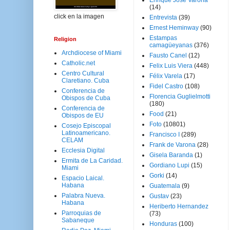
Enrique José Varona
(14)
click en la imagen
Entrevista
(39)
Ernest Heminway
(90)
Estampas
Religion
camagüeyanas
(376)
Archdiocese of Miami
Fausto Canel
(12)
Catholic.net
Felix Luis Viera
(448)
Centro Cultural
Félix Varela
(17)
Claretiano. Cuba
Fidel Castro
(108)
Conferencia de
Florencia Guglielmotti
Obispos de Cuba
(180)
Conferencia de
Food
(21)
Obispos de EU
Foto
(10801)
Cosejo Episcopal
Latinoamericano.
Francisco I
(289)
CELAM
Frank de Varona
(28)
Ecclesia Digital
Gisela Baranda
(1)
Ermita de La Caridad.
Gordiano Lupi
(15)
Miami
Gorki
(14)
Espacio Laical.
Habana
Guatemala
(9)
Palabra Nueva.
Gustav
(23)
Habana
Heriberto Hernandez
Parroquias de
(73)
Sabaneque
Honduras
(100)