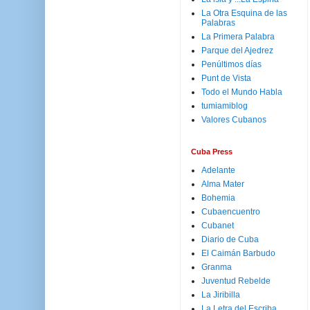
La Otra Esquina de las
Palabras
La Primera Palabra
Parque del Ajedrez
Penúltimos días
Punt de Vista
Todo el Mundo Habla
tumiamiblog
Valores Cubanos
Cuba Press
Adelante
Alma Mater
Bohemia
Cubaencuentro
Cubanet
Diario de Cuba
El Caimán Barbudo
Granma
Juventud Rebelde
La Jiribilla
La Letra del Escriba