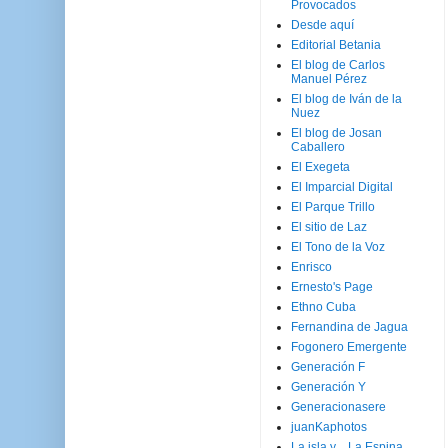
Provocados
Desde aquí
Editorial Betania
El blog de Carlos
Manuel Pérez
El blog de Iván de la
Nuez
El blog de Josan
Caballero
El Exegeta
El Imparcial Digital
El Parque Trillo
El sitio de Laz
El Tono de la Voz
Enrisco
Ernesto's Page
Ethno Cuba
Fernandina de Jagua
Fogonero Emergente
Generación F
Generación Y
Generacionasere
juanKaphotos
La isla y ...La Espina