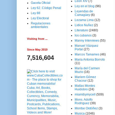
Leon XIV
(7)
Gaceta Oficial
Ley en el blog
(96)
Ley 62. Código Penal
Leyendas de
Ley 88
Camagüey
(6)
Ley Electoral
Lezama Lima
(12)
Regulaciones
Lidice Nuñez
(2)
ambientales
Literature
(2480)
los cubanos
(3)
Visiting from ...
Manny Interviews
(55)
Manuel Vázquez
Portal
(27)
Since May 2010
Marcos Tamames
(46)
7,516,604
Maria Antonia Borroto
(11)
María del Carmen
Muzio
(16)
Mariem Gómez
Chacour
(12)
Matías Montes
Huidobro
(24)
miamibymycell
(509)
Mons. Adolfo
Rodriguez
(39)
Montse Ordóñez
(3)
Musica
(1046)