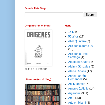
Search This Blog
Orígenes (en el blog)
Menu
15 N
(5)
50 años
(27)
Abel Quintero
(7)
Accidente aéreo 2018
(10)
Accidente Hotel
Saratoga
(4)
Adalberto Guerra
(5)
Alaima Gónzalez
(9)
click en la imagen
Aleisa Ribalta
(17)
Angel Padrón
Hernández
(5)
Literatura (en el blog)
Ani D Ramos
(5)
Antonio J. Aiello
(14)
Argentina
(331)
Art
(1643)
Arte en Miami
(3)