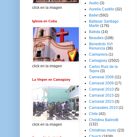
Audio
(3)
click en la imagen
Aurelia Castillo
(32)
Ballet
(592)
Iglesia en Cuba
Baltasar Santiago
Martín
(176)
Batista
(14)
Beauties
(108)
Benedicto XVI
Renuncia
(36)
Caimanera
(1)
Camagüey
(2502)
click en la imagen
Carlos Ruiz de la
Tejera
(3)
Carnaval 2008
(11)
La Virgen en Camagüey
Carnaval 2009
(17)
Carnaval 2010
(5)
Carnaval 2015
(2)
Carnaval 2023
(3)
Carnavales 2010
(1)
Chile
(42)
Christina Balinotti
(132)
click en la imagen
Christmas music
(23)
Church
(1838)