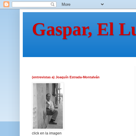
Gaspar, El L
(entrevistas a) Joaquín Estrada-Montalván
click en la imagen