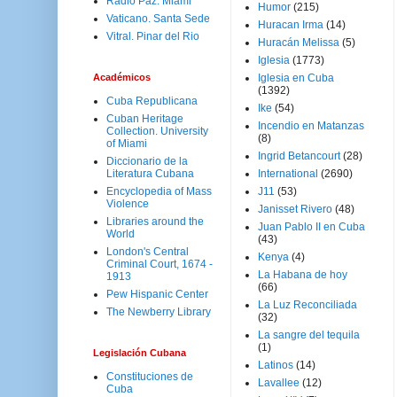
Radio Paz. Miami
Humor
(215)
Vaticano. Santa Sede
Huracan Irma
(14)
Vitral. Pinar del Rio
Huracán Melissa
(5)
Iglesia
(1773)
Académicos
Iglesia en Cuba
(1392)
Cuba Republicana
Ike
(54)
Cuban Heritage
Incendio en Matanzas
Collection. University
(8)
of Miami
Ingrid Betancourt
(28)
Diccionario de la
Literatura Cubana
International
(2690)
Encyclopedia of Mass
J11
(53)
Violence
Janisset Rivero
(48)
Libraries around the
Juan Pablo II en Cuba
World
(43)
London's Central
Kenya
(4)
Criminal Court, 1674 -
La Habana de hoy
1913
(66)
Pew Hispanic Center
La Luz Reconciliada
The Newberry Library
(32)
La sangre del tequila
(1)
Legislación Cubana
Latinos
(14)
Constituciones de
Lavallee
(12)
Cuba