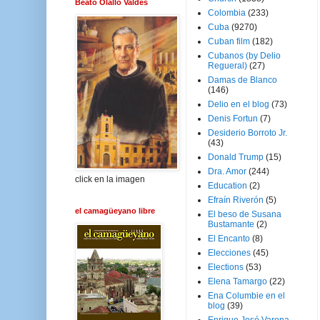
Beato Olallo Valdés
Colombia
(233)
Cuba
(9270)
Cuban film
(182)
Cubanos (by Delio
Regueral)
(27)
Damas de Blanco
(146)
Delio en el blog
(73)
Denis Fortun
(7)
Desiderio Borroto Jr.
(43)
Donald Trump
(15)
Dra. Amor
(244)
click en la imagen
Education
(2)
Efraín Riverón
(5)
el camagüeyano libre
El beso de Susana
Bustamante
(2)
El Encanto
(8)
Elecciones
(45)
Elections
(53)
Elena Tamargo
(22)
Ena Columbie en el
blog
(39)