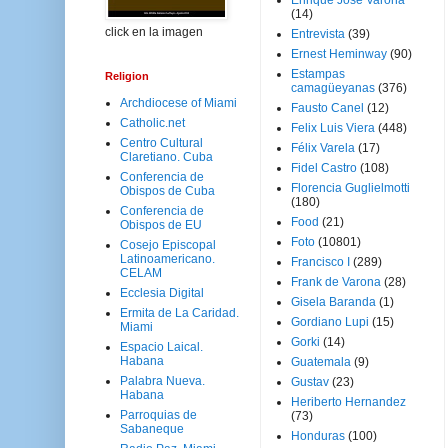
Enrique José Varona
(14)
click en la imagen
Entrevista
(39)
Ernest Heminway
(90)
Estampas
Religion
camagüeyanas
(376)
Archdiocese of Miami
Fausto Canel
(12)
Catholic.net
Felix Luis Viera
(448)
Centro Cultural
Félix Varela
(17)
Claretiano. Cuba
Fidel Castro
(108)
Conferencia de
Florencia Guglielmotti
Obispos de Cuba
(180)
Conferencia de
Food
(21)
Obispos de EU
Foto
(10801)
Cosejo Episcopal
Latinoamericano.
Francisco I
(289)
CELAM
Frank de Varona
(28)
Ecclesia Digital
Gisela Baranda
(1)
Ermita de La Caridad.
Gordiano Lupi
(15)
Miami
Gorki
(14)
Espacio Laical.
Habana
Guatemala
(9)
Palabra Nueva.
Gustav
(23)
Habana
Heriberto Hernandez
Parroquias de
(73)
Sabaneque
Honduras
(100)