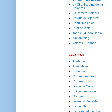
La Otra Esquina de las
Palabras
La Primera Palabra
Parque del Ajedrez
Penúltimos días
Punt de Vista
Todo el Mundo Habla
tumiamiblog
Valores Cubanos
Cuba Press
Adelante
Alma Mater
Bohemia
Cubaencuentro
Cubanet
Diario de Cuba
El Caimán Barbudo
Granma
Juventud Rebelde
La Jiribilla
La Letra del Escriba