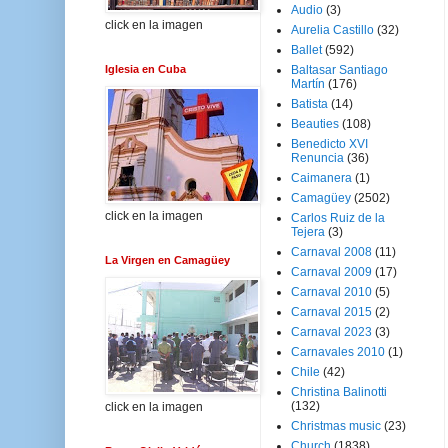
Audio
(3)
click en la imagen
Aurelia Castillo
(32)
Ballet
(592)
Iglesia en Cuba
Baltasar Santiago
Martín
(176)
Batista
(14)
Beauties
(108)
Benedicto XVI
Renuncia
(36)
Caimanera
(1)
Camagüey
(2502)
click en la imagen
Carlos Ruiz de la
Tejera
(3)
Carnaval 2008
(11)
La Virgen en Camagüey
Carnaval 2009
(17)
Carnaval 2010
(5)
Carnaval 2015
(2)
Carnaval 2023
(3)
Carnavales 2010
(1)
Chile
(42)
Christina Balinotti
(132)
click en la imagen
Christmas music
(23)
Church
(1838)