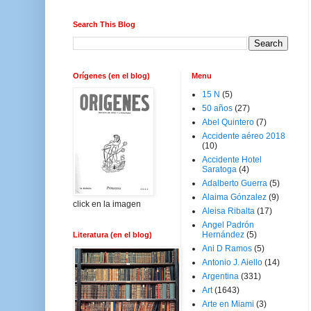
Search This Blog
Orígenes (en el blog)
Menu
15 N
(5)
50 años
(27)
Abel Quintero
(7)
Accidente aéreo 2018
(10)
Accidente Hotel
Saratoga
(4)
Adalberto Guerra
(5)
Alaima Gónzalez
(9)
click en la imagen
Aleisa Ribalta
(17)
Angel Padrón
Hernández
(5)
Literatura (en el blog)
Ani D Ramos
(5)
Antonio J. Aiello
(14)
Argentina
(331)
Art
(1643)
Arte en Miami
(3)