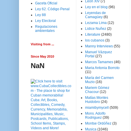
Leon XIV
(7)
Gaceta Oficial
Ley en el blog
(96)
Ley 62. Código Penal
Leyendas de
Ley 88
Camagüey
(6)
Ley Electoral
Lezama Lima
(12)
Regulaciones
Lidice Nuñez
(2)
ambientales
Literature
(2480)
los cubanos
(3)
Visiting from ...
Manny Interviews
(55)
Manuel Vázquez
Portal
(27)
Since May 2010
Marcos Tamames
(46)
NaN
Maria Antonia Borroto
(11)
María del Carmen
Muzio
(16)
Mariem Gómez
Chacour
(12)
Matías Montes
Huidobro
(24)
miamibymycell
(509)
Mons. Adolfo
Rodriguez
(39)
Montse Ordóñez
(3)
Musica
(1046)