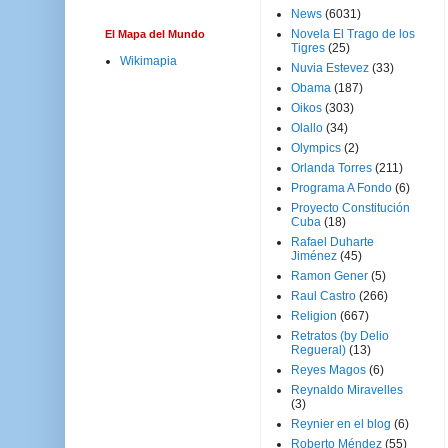
News
(6031)
Novela El Trago de los
El Mapa del Mundo
Tigres
(25)
Wikimapia
Nuvia Estevez
(33)
Obama
(187)
Oikos
(303)
Olallo
(34)
Olympics
(2)
Orlanda Torres
(211)
Programa A Fondo
(6)
Proyecto Constitución
Cuba
(18)
Rafael Duharte
Jiménez
(45)
Ramon Gener
(5)
Raul Castro
(266)
Religion
(667)
Retratos (by Delio
Regueral)
(13)
Reyes Magos
(6)
Reynaldo Miravelles
(3)
Reynier en el blog
(6)
Roberto Méndez
(55)