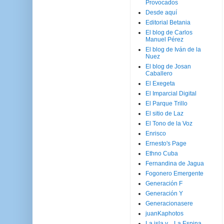
Provocados
Desde aquí
Editorial Betania
El blog de Carlos
Manuel Pérez
El blog de Iván de la
Nuez
El blog de Josan
Caballero
El Exegeta
El Imparcial Digital
El Parque Trillo
El sitio de Laz
El Tono de la Voz
Enrisco
Ernesto's Page
Ethno Cuba
Fernandina de Jagua
Fogonero Emergente
Generación F
Generación Y
Generacionasere
juanKaphotos
La isla y ...La Espina