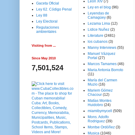
Leon XIV
(7)
Gaceta Oficial
Ley en el blog
(96)
Ley 62. Código Penal
Leyendas de
Ley 88
Camagüey
(6)
Ley Electoral
Lezama Lima
(12)
Regulaciones
Lidice Nuñez
(2)
ambientales
Literature
(2481)
los cubanos
(3)
Visiting from ...
Manny Interviews
(55)
Manuel Vázquez
Portal
(27)
Since May 2010
Marcos Tamames
(46)
7,501,524
Maria Antonia Borroto
(11)
María del Carmen
Muzio
(16)
Mariem Gómez
Chacour
(12)
Matías Montes
Huidobro
(24)
miamibymycell
(509)
Mons. Adolfo
Rodriguez
(39)
Montse Ordóñez
(3)
Musica
(1046)