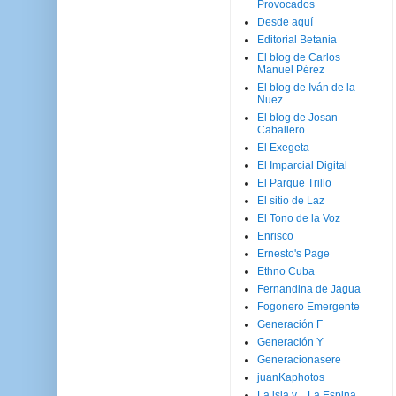
Provocados
Desde aquí
Editorial Betania
El blog de Carlos
Manuel Pérez
El blog de Iván de la
Nuez
El blog de Josan
Caballero
El Exegeta
El Imparcial Digital
El Parque Trillo
El sitio de Laz
El Tono de la Voz
Enrisco
Ernesto's Page
Ethno Cuba
Fernandina de Jagua
Fogonero Emergente
Generación F
Generación Y
Generacionasere
juanKaphotos
La isla y ...La Espina