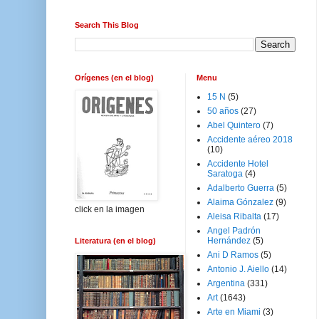
Search This Blog
Orígenes (en el blog)
Menu
15 N
(5)
50 años
(27)
Abel Quintero
(7)
Accidente aéreo 2018
(10)
Accidente Hotel
Saratoga
(4)
Adalberto Guerra
(5)
Alaima Gónzalez
(9)
click en la imagen
Aleisa Ribalta
(17)
Angel Padrón
Hernández
(5)
Literatura (en el blog)
Ani D Ramos
(5)
Antonio J. Aiello
(14)
Argentina
(331)
Art
(1643)
Arte en Miami
(3)