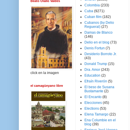
Beato Olallo Valdés
Colombia
(233)
Cuba
(9271)
Cuban film
(182)
Cubanos (by Delio
Regueral)
(27)
Damas de Blanco
(146)
Delio en el blog
(73)
Denis Fortun
(7)
Desiderio Borroto Jr.
(43)
Donald Trump
(15)
Dra. Amor
(243)
click en la imagen
Education
(2)
Efraín Riverón
(5)
el camagüeyano libre
El beso de Susana
Bustamante
(2)
El Encanto
(8)
Elecciones
(45)
Elections
(53)
Elena Tamargo
(22)
Ena Columbie en el
blog
(39)