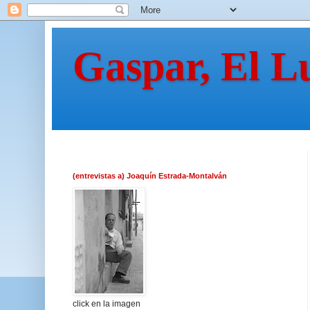
Gaspar, El L
(entrevistas a) Joaquín Estrada-Montalván
click en la imagen