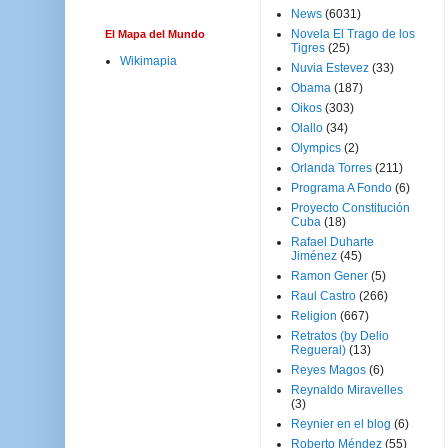
News
(6031)
Novela El Trago de los
El Mapa del Mundo
Tigres
(25)
Wikimapia
Nuvia Estevez
(33)
Obama
(187)
Oikos
(303)
Olallo
(34)
Olympics
(2)
Orlanda Torres
(211)
Programa A Fondo
(6)
Proyecto Constitución
Cuba
(18)
Rafael Duharte
Jiménez
(45)
Ramon Gener
(5)
Raul Castro
(266)
Religion
(667)
Retratos (by Delio
Regueral)
(13)
Reyes Magos
(6)
Reynaldo Miravelles
(3)
Reynier en el blog
(6)
Roberto Méndez
(55)