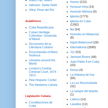
Radio Paz. Miami
Humor
(215)
Vaticano. Santa Sede
Huracan Irma
(14)
Vitral. Pinar del Rio
Huracán Melissa
(5)
Iglesia
(1773)
Académicos
Iglesia en Cuba
(1392)
Cuba Republicana
Ike
(54)
Cuban Heritage
Incendio en Matanzas
Collection. University
(8)
of Miami
Ingrid Betancourt
(28)
Diccionario de la
Literatura Cubana
International
(2690)
Encyclopedia of Mass
J11
(53)
Violence
Janisset Rivero
(48)
Libraries around the
Juan Pablo II en Cuba
World
(43)
London's Central
Kenya
(4)
Criminal Court, 1674 -
La Habana de hoy
1913
(66)
Pew Hispanic Center
La Luz Reconciliada
The Newberry Library
(32)
La sangre del tequila
(1)
Legislación Cubana
Latinos
(14)
Constituciones de
Lavallee
(12)
Cuba