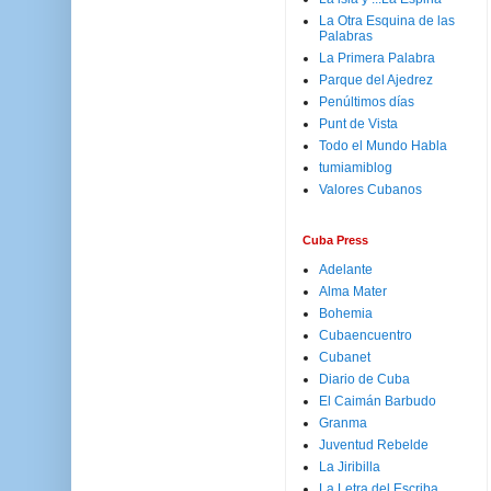
La Otra Esquina de las
Palabras
La Primera Palabra
Parque del Ajedrez
Penúltimos días
Punt de Vista
Todo el Mundo Habla
tumiamiblog
Valores Cubanos
Cuba Press
Adelante
Alma Mater
Bohemia
Cubaencuentro
Cubanet
Diario de Cuba
El Caimán Barbudo
Granma
Juventud Rebelde
La Jiribilla
La Letra del Escriba