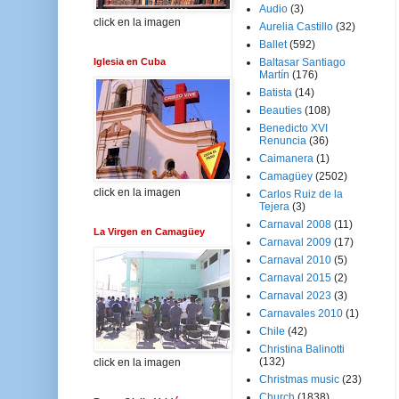
Audio
(3)
click en la imagen
Aurelia Castillo
(32)
Ballet
(592)
Iglesia en Cuba
Baltasar Santiago
Martín
(176)
Batista
(14)
Beauties
(108)
Benedicto XVI
Renuncia
(36)
Caimanera
(1)
Camagüey
(2502)
click en la imagen
Carlos Ruiz de la
Tejera
(3)
Carnaval 2008
(11)
La Virgen en Camagüey
Carnaval 2009
(17)
Carnaval 2010
(5)
Carnaval 2015
(2)
Carnaval 2023
(3)
Carnavales 2010
(1)
Chile
(42)
Christina Balinotti
(132)
click en la imagen
Christmas music
(23)
Church
(1838)