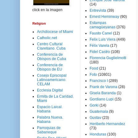
Enrique José Varona
(14)
click en la imagen
Entrevista
(39)
Ernest Heminway
(90)
Estampas
Religion
camagüeyanas
(376)
Archdiocese of Miami
Fausto Canel
(12)
Catholic.net
Felix Luis Viera
(449)
Centro Cultural
Félix Varela
(17)
Claretiano. Cuba
Fidel Castro
(108)
Conferencia de
Florencia Guglielmotti
Obispos de Cuba
(180)
Conferencia de
Food
(21)
Obispos de EU
Foto
(10801)
Cosejo Episcopal
Latinoamericano.
Francisco I
(289)
CELAM
Frank de Varona
(28)
Ecclesia Digital
Gisela Baranda
(1)
Ermita de La Caridad.
Gordiano Lupi
(15)
Miami
Gorki
(14)
Espacio Laical.
Habana
Guatemala
(9)
Palabra Nueva.
Gustav
(23)
Habana
Heriberto Hernandez
Parroquias de
(73)
Sabaneque
Honduras
(100)