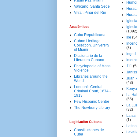
Radio Paz. Miami
Humo
Vaticano. Santa Sede
Hurac
Vitral. Pinar del Rio
Hurac
Iglesi
Académicos
Iglesi
(1392
Cuba Republicana
Ike
(5
Cuban Heritage
Incen
Collection. University
(8)
of Miami
Ingrid
Diccionario de la
Literatura Cubana
Intern
Encyclopedia of Mass
J11
(5
Violence
Janiss
Libraries around the
Juan P
World
(43)
London's Central
Kenya
Criminal Court, 1674 -
La Ha
1913
(66)
Pew Hispanic Center
La Lu
The Newberry Library
(32)
La san
(1)
Legislación Cubana
Latino
Constituciones de
Laval
Cuba