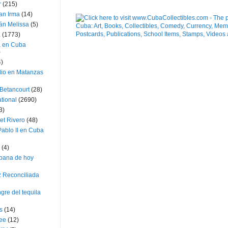
r
(215)
an Irma
(14)
án Melissa
(5)
a
(1773)
a en Cuba
)
4)
dio en Matanzas
 Betancourt
(28)
ational
(2690)
3)
et Rivero
(48)
ablo II en Cuba
(4)
bana de hoy
z Reconciliada
gre del tequila
s
(14)
lee
(12)