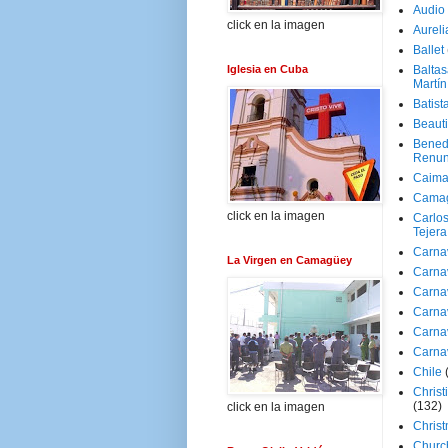
Audio
click en la imagen
Aureli
Ballet
Iglesia en Cuba
Baltas
Martín
Batist
Beaut
Bened
Renun
Caima
Cama
click en la imagen
Carlos
Tejera
Carna
La Virgen en Camagüey
Carna
Carna
Carna
Carna
Carna
Chile
Christ
(132)
click en la imagen
Chris
Churc