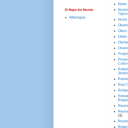
News
Novela
El Mapa del Mundo
Tigres
Wikimapia
Nuvia
Obam
Oikos
Olallo
Olymp
Orland
Progr
Proyec
Cuba
Rafae
Jimén
Ramon
Raul 
Religi
Retrat
Regue
Reyes
Reyna
(3)
Reynie
Rober