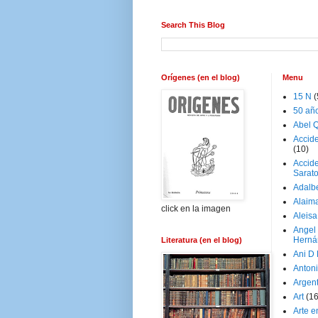
Search This Blog
Orígenes (en el blog)
Menu
15 N
(
50 añ
Abel Q
Accid
(10)
Accide
Sarat
Adalb
Alaim
click en la imagen
Aleisa
Angel
Herná
Literatura (en el blog)
Ani D
Antoni
Argen
Art
(1
Arte e