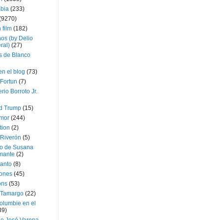
bia
(233)
(9270)
 film
(182)
os (by Delio
ral)
(27)
 de Blanco
en el blog
(73)
Fortun
(7)
rio Borroto Jr.
d Trump
(15)
Amor
(244)
tion
(2)
 Riverón
(5)
so de Susana
mante
(2)
canto
(8)
iones
(45)
ons
(53)
 Tamargo
(22)
olumbie en el
39)