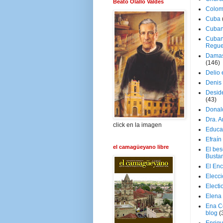
Beato Olallo Valdés
Colom
Cuba
Cuban
Cuban
Regue
Damas
(146)
Delio 
Denis 
Deside
(43)
Donal
Dra. 
click en la imagen
Educa
Efraín
el camagüeyano libre
El be
Busta
El En
Elecc
Electi
Elena
Ena C
blog
(