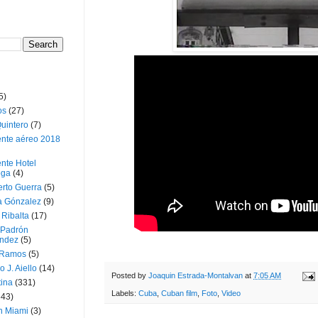
5)
os
(27)
uintero
(7)
ente aéreo 2018
nte Hotel
oga
(4)
erto Guerra
(5)
a Gónzalez
(9)
 Ribalta
(17)
 Padrón
ndez
(5)
 Ramos
(5)
o J. Aiello
(14)
Posted by
Joaquin Estrada-Montalvan
at
7:05 AM
tina
(331)
Labels:
Cuba
,
Cuban film
,
Foto
,
Video
643)
n Miami
(3)