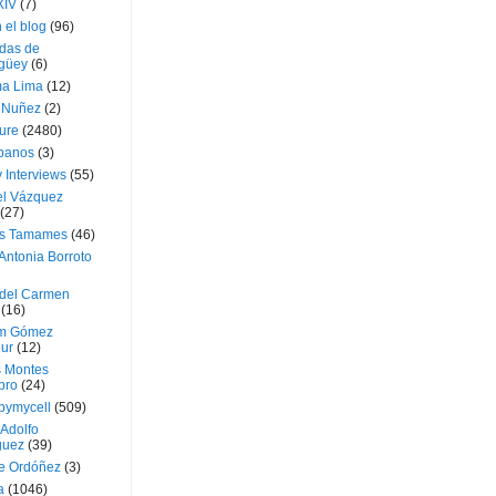
XIV
(7)
 el blog
(96)
das de
güey
(6)
a Lima
(12)
e Nuñez
(2)
ture
(2480)
ubanos
(3)
 Interviews
(55)
l Vázquez
(27)
s Tamames
(46)
Antonia Borroto
 del Carmen
(16)
m Gómez
ur
(12)
s Montes
bro
(24)
bymycell
(509)
Adolfo
guez
(39)
e Ordóñez
(3)
a
(1046)