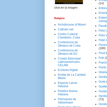
Enriq
(14)
click en la imagen
Entrev
Ernes
Estam
Religion
camag
Archdiocese of Miami
Faust
Catholic.net
Felix 
Centro Cultural
Félix 
Claretiano. Cuba
Fidel 
Conferencia de
Floren
Obispos de Cuba
(180)
Conferencia de
Food
Obispos de EU
Foto
(
Cosejo Episcopal
Latinoamericano.
Franci
CELAM
Frank
Ecclesia Digital
Gisel
Ermita de La Caridad.
Gordi
Miami
Gorki
Espacio Laical.
Habana
Guate
Palabra Nueva.
Gusta
Habana
Herib
Parroquias de
(73)
Sabaneque
Hondu