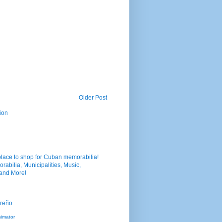
Older Post
ion
nimator