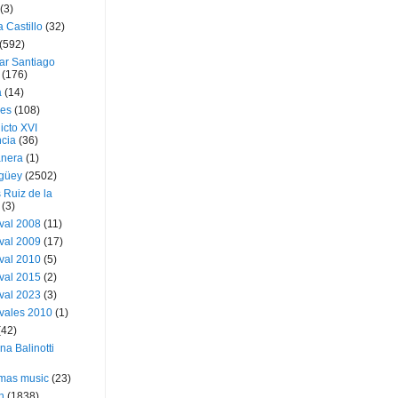
(3)
a Castillo
(32)
(592)
ar Santiago
(176)
a
(14)
ies
(108)
icto XVI
cia
(36)
nera
(1)
güey
(2502)
 Ruiz de la
(3)
val 2008
(11)
val 2009
(17)
val 2010
(5)
val 2015
(2)
val 2023
(3)
vales 2010
(1)
(42)
ina Balinotti
tmas music
(23)
h
(1838)