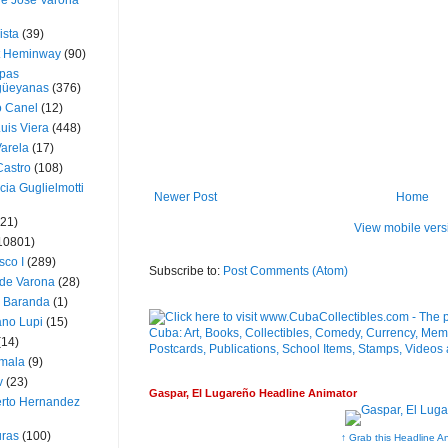
ue José Varona
ista
(39)
t Heminway
(90)
pas
üeyanas
(376)
o Canel
(12)
Luis Viera
(448)
Varela
(17)
Castro
(108)
cia Guglielmotti
Newer Post
Home
(21)
View mobile vers
10801)
sco I
(289)
Subscribe to:
Post Comments (Atom)
 de Varona
(28)
a Baranda
(1)
ano Lupi
(15)
(14)
mala
(9)
v
(23)
Gaspar, El Lugareño Headline Animator
erto Hernandez
ras
(100)
↑ Grab this Headline A