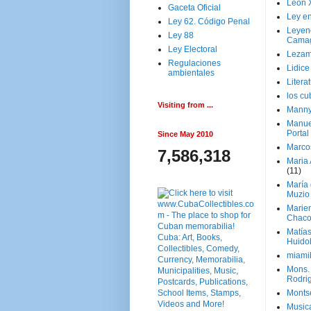
Leon 
Gaceta Oficial
Ley en
Ley 62. Código Penal
Leyen
Ley 88
Cama
Ley Electoral
Lezam
Regulaciones
Lidic
ambientales
Litera
los c
Visiting from ...
Manny
Manue
Portal
Since May 2010
Marco
7,586,318
Maria 
(11)
María
Muzio
Marie
Chaco
Matía
Huido
miami
Mons. 
Rodri
Monts
Music