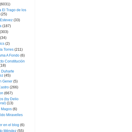
(6031)
 El Trago de los
(25)
 Estevez
(33)
a
(187)
(303)
(34)
ics
(2)
a Torres
(211)
ama A Fondo
(6)
to Constitución
(18)
l Duharte
ez
(45)
 Gener
(5)
Castro
(266)
on
(667)
os (by Delio
ral)
(13)
 Magos
(6)
ldo Miravelles
r en el blog
(6)
to Méndez
(55)