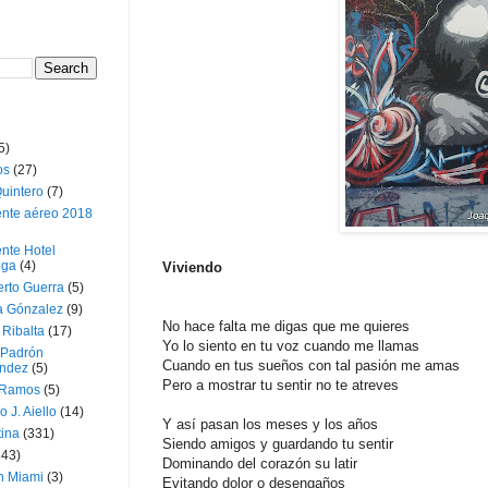
5)
os
(27)
uintero
(7)
ente aéreo 2018
nte Hotel
oga
(4)
Viviendo
erto Guerra
(5)
a Gónzalez
(9)
No hace falta me digas que me quieres
 Ribalta
(17)
Yo lo siento en tu voz cuando me llamas
 Padrón
Cuando en tus sueños con tal pasión me amas
ndez
(5)
Pero a mostrar tu sentir no te atreves
 Ramos
(5)
o J. Aiello
(14)
Y así pasan los meses y los años
tina
(331)
Siendo amigos y guardando tu sentir
643)
Dominando del corazón su latir
n Miami
(3)
Evitando dolor o desengaños