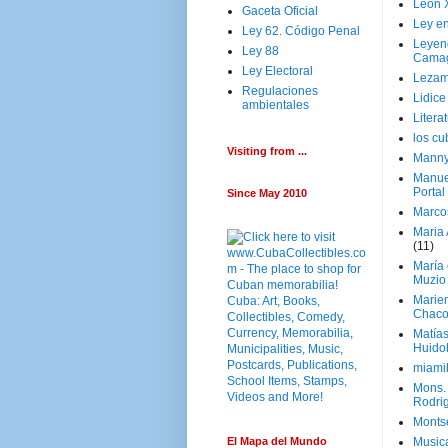
Leon 
Gaceta Oficial
Ley en
Ley 62. Código Penal
Leyen
Ley 88
Cama
Ley Electoral
Lezam
Regulaciones
Lidic
ambientales
Litera
los c
Visiting from ...
Manny
Manue
Portal
Since May 2010
Marco
Maria 
(11)
María
Muzio
Marie
Chaco
Matía
Huido
miami
Mons. 
Rodri
Monts
El Mapa del Mundo
Music