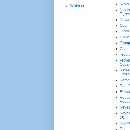
News
Wikimapia
Novela
Tigres
Nuvia
Obam
Oikos
Olallo
Olymp
Orland
Progr
Proyec
Cuba
Rafae
Jimén
Ramon
Raul 
Religi
Retrat
Regue
Reyes
Reyna
(3)
Reynie
Rober