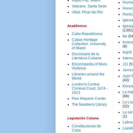
Radio Paz. Miami
Humo
Vaticano. Santa Sede
Hurac
Vitral. Pinar del Rio
Hurac
Iglesi
Académicos
Iglesi
(1392
Cuba Republicana
Ike
(5
Cuban Heritage
Incen
Collection. University
(8)
of Miami
Ingrid
Diccionario de la
Literatura Cubana
Intern
Encyclopedia of Mass
J11
(5
Violence
Janiss
Libraries around the
Juan P
World
(43)
London's Central
Kenya
Criminal Court, 1674 -
La Ha
1913
(66)
Pew Hispanic Center
La Lu
The Newberry Library
(32)
La san
(1)
Legislación Cubana
Latino
Constituciones de
Laval
Cuba