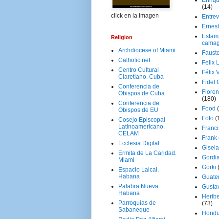
Enriq
(14)
click en la imagen
Entrev
Ernes
Estam
Religion
camag
Archdiocese of Miami
Faust
Catholic.net
Felix 
Centro Cultural
Félix 
Claretiano. Cuba
Fidel 
Conferencia de
Floren
Obispos de Cuba
(180)
Conferencia de
Food
Obispos de EU
Foto
(
Cosejo Episcopal
Latinoamericano.
Franci
CELAM
Frank
Ecclesia Digital
Gisel
Ermita de La Caridad.
Gordi
Miami
Gorki
Espacio Laical.
Habana
Guate
Palabra Nueva.
Gusta
Habana
Herib
Parroquias de
(73)
Sabaneque
Hondu