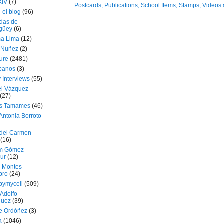
XIV
(7)
 el blog
(96)
das de
güey
(6)
a Lima
(12)
e Nuñez
(2)
ture
(2481)
ubanos
(3)
 Interviews
(55)
l Vázquez
(27)
s Tamames
(46)
Antonia Borroto
 del Carmen
(16)
m Gómez
ur
(12)
s Montes
bro
(24)
bymycell
(509)
Adolfo
guez
(39)
e Ordóñez
(3)
a
(1046)