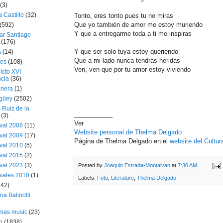
(3)
a Castillo
(32)
Tonto, eres tonto pues tu no miras
Que yo también de amor me estoy muriendo
(592)
Y que a entregarme toda a ti me inspiras
ar Santiago
(176)
Y que ser solo tuya estoy queriendo
a
(14)
Que a mi lado nunca tendrás heridas
ies
(108)
Ven, ven que por tu amor estoy viviendo
icto XVI
cia
(36)
nera
(1)
güey
(2502)
 Ruiz de la
___________
(3)
Ver
val 2008
(11)
Website personal de Thelma Delgado
val 2009
(17)
Página de Thelma Delgado en el
website del Cultu
val 2010
(5)
val 2015
(2)
val 2023
(3)
Posted by
Joaquin Estrada-Montalvan
at
7:30 AM
vales 2010
(1)
Labels:
Foto
,
Literature
,
Thelma Delgado
(42)
ina Balinotti
tmas music
(23)
h
(1838)