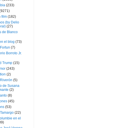
bia
(233)
(9271)
 film
(182)
os (by Delio
ral)
(27)
 de Blanco
en el blog
(73)
Fortun
(7)
rio Borroto Jr.
d Trump
(15)
Amor
(243)
tion
(2)
 Riverón
(5)
so de Susana
mante
(2)
canto
(8)
iones
(45)
ons
(53)
 Tamargo
(22)
olumbie en el
39)