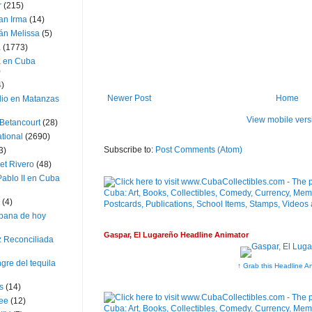
r
(215)
an Irma
(14)
án Melissa
(5)
a
(1773)
a en Cuba
)
4)
Newer Post
Home
dio en Matanzas
View mobile vers
 Betancourt
(28)
ational
(2690)
Subscribe to:
Post Comments (Atom)
3)
et Rivero
(48)
ablo II en Cuba
(4)
bana de hoy
Gaspar, El Lugareño Headline Animator
z Reconciliada
gre del tequila
↑ Grab this Headline A
s
(14)
lee
(12)