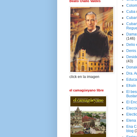
Beato Olallo Valdés
Colom
Cuba
Cuban
Cuban
Regue
Damas
(146)
Delio 
Denis 
Deside
(43)
Donal
Dra. 
click en la imagen
Educa
Efraín
el camagüeyano libre
El be
Busta
El En
Elecc
Electi
Elena
Ena C
blog
(