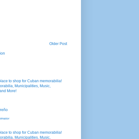
Older Post
ion
nimator