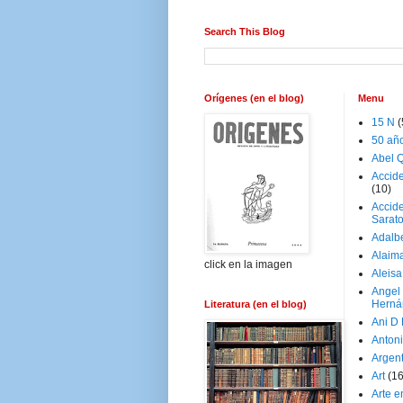
Search This Blog
Orígenes (en el blog)
Menu
15 N
(
50 añ
Abel Q
Accid
(10)
Accide
Sarat
Adalb
Alaim
click en la imagen
Aleisa
Angel
Herná
Literatura (en el blog)
Ani D
Antoni
Argen
Art
(1
Arte e