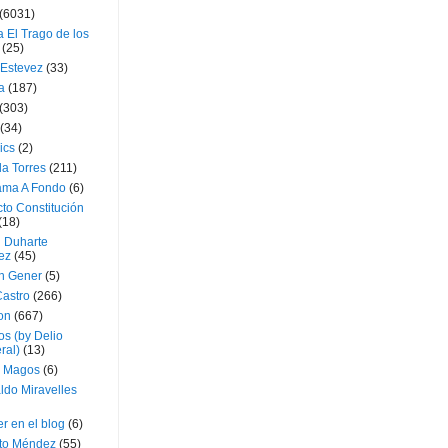
(6031)
 El Trago de los
(25)
 Estevez
(33)
a
(187)
(303)
(34)
ics
(2)
a Torres
(211)
ama A Fondo
(6)
to Constitución
(18)
l Duharte
ez
(45)
 Gener
(5)
Castro
(266)
on
(667)
os (by Delio
ral)
(13)
 Magos
(6)
ldo Miravelles
r en el blog
(6)
to Méndez
(55)