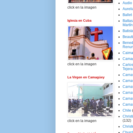
Audio
click en la imagen
Aureli
Ballet
Iglesia en Cuba
Baltas
Martín
Batist
Beaut
Bened
Renun
Caima
Cama
click en la imagen
Carlos
Tejera
Carna
La Virgen en Camagüey
Carna
Carna
Carna
Carna
Carna
Chile
Christ
(132)
click en la imagen
Chris
Churc