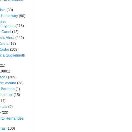
ue José Varona
ista
(39)
t Heminway
(90)
pas
üeyanas
(376)
o Canel
(12)
Luis Viera
(449)
Varela
(17)
Castro
(108)
cia Guglielmotti
(21)
10801)
sco I
(289)
 de Varona
(28)
a Baranda
(1)
ano Lupi
(15)
(14)
mala
(9)
v
(23)
erto Hernandez
ras
(100)