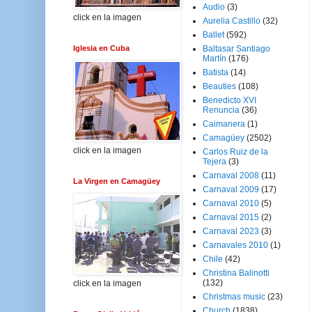
Audio
(3)
click en la imagen
Aurelia Castillo
(32)
Ballet
(592)
Iglesia en Cuba
Baltasar Santiago
Martín
(176)
Batista
(14)
Beauties
(108)
Benedicto XVI
Renuncia
(36)
Caimanera
(1)
Camagüey
(2502)
click en la imagen
Carlos Ruiz de la
Tejera
(3)
Carnaval 2008
(11)
La Virgen en Camagüey
Carnaval 2009
(17)
Carnaval 2010
(5)
Carnaval 2015
(2)
Carnaval 2023
(3)
Carnavales 2010
(1)
Chile
(42)
Christina Balinotti
(132)
click en la imagen
Christmas music
(23)
Church
(1838)