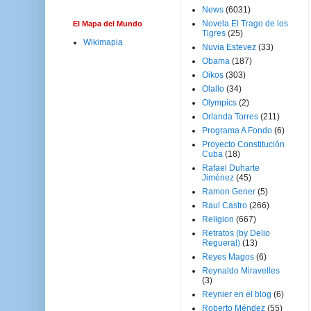
News
(6031)
Novela El Trago de los
El Mapa del Mundo
Tigres
(25)
Wikimapia
Nuvia Estevez
(33)
Obama
(187)
Oikos
(303)
Olallo
(34)
Olympics
(2)
Orlanda Torres
(211)
Programa A Fondo
(6)
Proyecto Constitución
Cuba
(18)
Rafael Duharte
Jiménez
(45)
Ramon Gener
(5)
Raul Castro
(266)
Religion
(667)
Retratos (by Delio
Regueral)
(13)
Reyes Magos
(6)
Reynaldo Miravelles
(3)
Reynier en el blog
(6)
Roberto Méndez
(55)