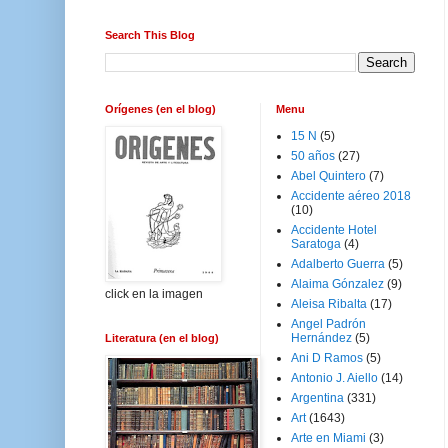
Search This Blog
Orígenes (en el blog)
Menu
15 N
(5)
50 años
(27)
Abel Quintero
(7)
Accidente aéreo 2018
(10)
Accidente Hotel
Saratoga
(4)
Adalberto Guerra
(5)
Alaima Gónzalez
(9)
click en la imagen
Aleisa Ribalta
(17)
Angel Padrón
Hernández
(5)
Literatura (en el blog)
Ani D Ramos
(5)
Antonio J. Aiello
(14)
Argentina
(331)
Art
(1643)
Arte en Miami
(3)