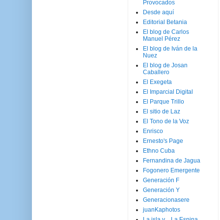
Provocados
Desde aquí
Editorial Betania
El blog de Carlos
Manuel Pérez
El blog de Iván de la
Nuez
El blog de Josan
Caballero
El Exegeta
El Imparcial Digital
El Parque Trillo
El sitio de Laz
El Tono de la Voz
Enrisco
Ernesto's Page
Ethno Cuba
Fernandina de Jagua
Fogonero Emergente
Generación F
Generación Y
Generacionasere
juanKaphotos
La isla y ...La Espina