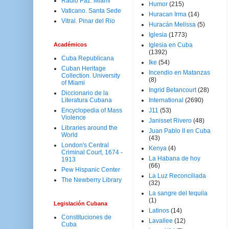
Radio Paz. Miami
Humor
(215)
Vaticano. Santa Sede
Huracan Irma
(14)
Vitral. Pinar del Rio
Huracán Melissa
(5)
Iglesia
(1773)
Académicos
Iglesia en Cuba
(1392)
Cuba Republicana
Ike
(54)
Cuban Heritage
Incendio en Matanzas
Collection. University
(8)
of Miami
Ingrid Betancourt
(28)
Diccionario de la
Literatura Cubana
International
(2690)
Encyclopedia of Mass
J11
(53)
Violence
Janisset Rivero
(48)
Libraries around the
Juan Pablo II en Cuba
World
(43)
London's Central
Kenya
(4)
Criminal Court, 1674 -
La Habana de hoy
1913
(66)
Pew Hispanic Center
La Luz Reconciliada
The Newberry Library
(32)
La sangre del tequila
(1)
Legislación Cubana
Latinos
(14)
Constituciones de
Lavallee
(12)
Cuba