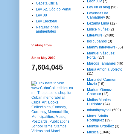
Leon XIV
(7)
Gaceta Oficial
Ley en el blog
(96)
Ley 62. Código Penal
Leyendas de
Ley 88
Camagüey
(6)
Ley Electoral
Lezama Lima
(12)
Regulaciones
Lidice Nuñez
(2)
ambientales
Literature
(2480)
los cubanos
(3)
Visiting from ...
Manny Interviews
(55)
Manuel Vázquez
Portal
(27)
Since May 2010
Marcos Tamames
(46)
7,604,045
Maria Antonia Borroto
(11)
María del Carmen
Muzio
(16)
Mariem Gómez
Chacour
(12)
Matías Montes
Huidobro
(24)
miamibymycell
(509)
Mons. Adolfo
Rodriguez
(39)
Montse Ordóñez
(3)
Musica
(1046)