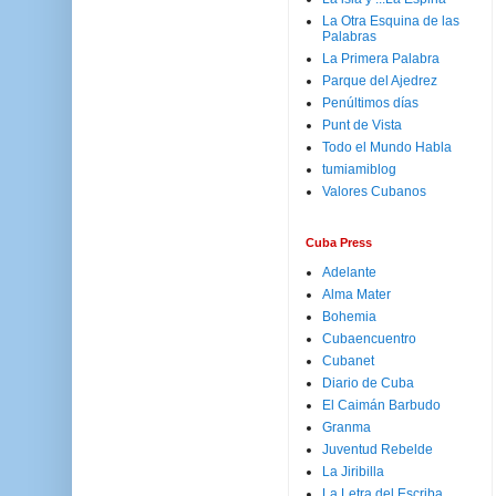
La Otra Esquina de las
Palabras
La Primera Palabra
Parque del Ajedrez
Penúltimos días
Punt de Vista
Todo el Mundo Habla
tumiamiblog
Valores Cubanos
Cuba Press
Adelante
Alma Mater
Bohemia
Cubaencuentro
Cubanet
Diario de Cuba
El Caimán Barbudo
Granma
Juventud Rebelde
La Jiribilla
La Letra del Escriba