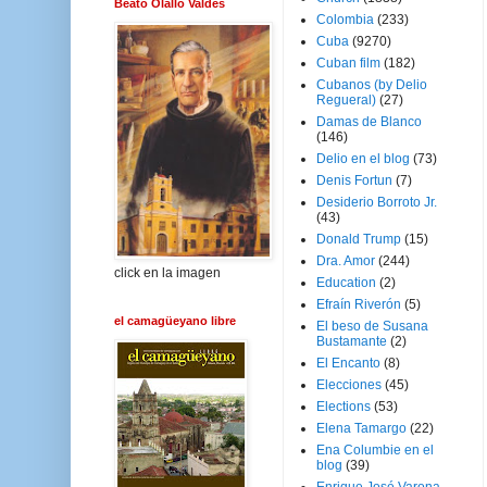
Beato Olallo Valdés
Colombia
(233)
Cuba
(9270)
Cuban film
(182)
Cubanos (by Delio
Regueral)
(27)
Damas de Blanco
(146)
Delio en el blog
(73)
Denis Fortun
(7)
Desiderio Borroto Jr.
(43)
Donald Trump
(15)
Dra. Amor
(244)
click en la imagen
Education
(2)
Efraín Riverón
(5)
el camagüeyano libre
El beso de Susana
Bustamante
(2)
El Encanto
(8)
Elecciones
(45)
Elections
(53)
Elena Tamargo
(22)
Ena Columbie en el
blog
(39)