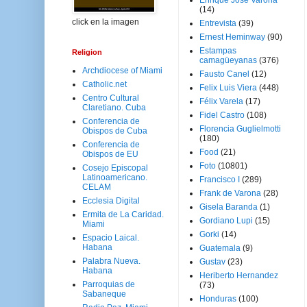
Enrique José Varona
(14)
click en la imagen
Entrevista
(39)
Ernest Heminway
(90)
Estampas
Religion
camagüeyanas
(376)
Archdiocese of Miami
Fausto Canel
(12)
Catholic.net
Felix Luis Viera
(448)
Centro Cultural
Félix Varela
(17)
Claretiano. Cuba
Fidel Castro
(108)
Conferencia de
Florencia Guglielmotti
Obispos de Cuba
(180)
Conferencia de
Food
(21)
Obispos de EU
Foto
(10801)
Cosejo Episcopal
Latinoamericano.
Francisco I
(289)
CELAM
Frank de Varona
(28)
Ecclesia Digital
Gisela Baranda
(1)
Ermita de La Caridad.
Gordiano Lupi
(15)
Miami
Gorki
(14)
Espacio Laical.
Habana
Guatemala
(9)
Palabra Nueva.
Gustav
(23)
Habana
Heriberto Hernandez
Parroquias de
(73)
Sabaneque
Honduras
(100)