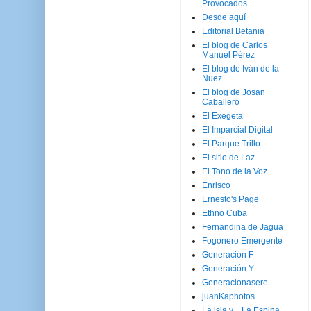
Provocados
Desde aquí
Editorial Betania
El blog de Carlos
Manuel Pérez
El blog de Iván de la
Nuez
El blog de Josan
Caballero
El Exegeta
El Imparcial Digital
El Parque Trillo
El sitio de Laz
El Tono de la Voz
Enrisco
Ernesto's Page
Ethno Cuba
Fernandina de Jagua
Fogonero Emergente
Generación F
Generación Y
Generacionasere
juanKaphotos
La isla y ...La Espina