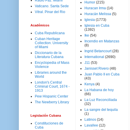
Radio Paz. Miami
Humor
(215)
Vaticano. Santa Sede
Huracan Irma
(14)
Vitral. Pinar del Rio
Huracán Melissa
(5)
Iglesia
(1773)
Académicos
Iglesia en Cuba
(1392)
Cuba Republicana
Ike
(54)
Cuban Heritage
Incendio en Matanzas
Collection. University
(8)
of Miami
Ingrid Betancourt
(28)
Diccionario de la
Literatura Cubana
International
(2690)
Encyclopedia of Mass
J11
(53)
Violence
Janisset Rivero
(48)
Libraries around the
Juan Pablo II en Cuba
World
(43)
London's Central
Kenya
(4)
Criminal Court, 1674 -
La Habana de hoy
1913
(66)
Pew Hispanic Center
La Luz Reconciliada
The Newberry Library
(32)
La sangre del tequila
(1)
Legislación Cubana
Latinos
(14)
Constituciones de
Lavallee
(12)
Cuba