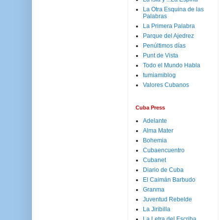
La Otra Esquina de las
Palabras
La Primera Palabra
Parque del Ajedrez
Penúltimos días
Punt de Vista
Todo el Mundo Habla
tumiamiblog
Valores Cubanos
Cuba Press
Adelante
Alma Mater
Bohemia
Cubaencuentro
Cubanet
Diario de Cuba
El Caimán Barbudo
Granma
Juventud Rebelde
La Jiribilla
La Letra del Escriba