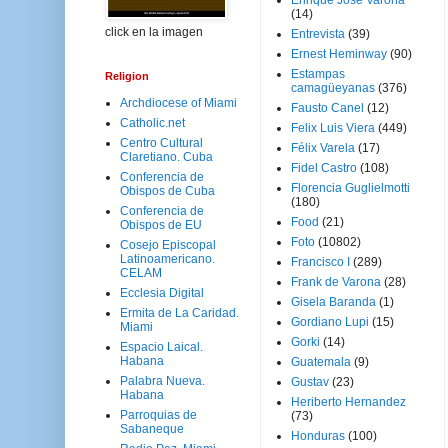
Enrique José Varona
(14)
click en la imagen
Entrevista
(39)
Ernest Heminway
(90)
Estampas
Religion
camagüeyanas
(376)
Archdiocese of Miami
Fausto Canel
(12)
Catholic.net
Felix Luis Viera
(449)
Centro Cultural
Félix Varela
(17)
Claretiano. Cuba
Fidel Castro
(108)
Conferencia de
Florencia Guglielmotti
Obispos de Cuba
(180)
Conferencia de
Food
(21)
Obispos de EU
Foto
(10802)
Cosejo Episcopal
Latinoamericano.
Francisco I
(289)
CELAM
Frank de Varona
(28)
Ecclesia Digital
Gisela Baranda
(1)
Ermita de La Caridad.
Gordiano Lupi
(15)
Miami
Gorki
(14)
Espacio Laical.
Habana
Guatemala
(9)
Palabra Nueva.
Gustav
(23)
Habana
Heriberto Hernandez
Parroquias de
(73)
Sabaneque
Honduras
(100)