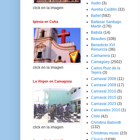
Audio
(3)
click en la imagen
Aurelia Castillo
(32)
Ballet
(592)
Iglesia en Cuba
Baltasar Santiago
Martín
(176)
Batista
(14)
Beauties
(108)
Benedicto XVI
Renuncia
(36)
Caimanera
(1)
Camagüey
(2502)
click en la imagen
Carlos Ruiz de la
Tejera
(3)
Carnaval 2008
(11)
La Virgen en Camagüey
Carnaval 2009
(17)
Carnaval 2010
(5)
Carnaval 2015
(2)
Carnaval 2023
(3)
Carnavales 2010
(1)
Chile
(42)
Christina Balinotti
(132)
click en la imagen
Christmas music
(23)
Church
(1838)