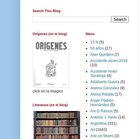
Search This Blog
Orígenes (en el blog)
Menu
15 N
(5)
50 años
(27)
Abel Quintero
(7)
Accidente aéreo 2018
(10)
Accidente Hotel
Saratoga
(4)
Adalberto Guerra
(5)
Alaima Gónzalez
(9)
click en la imagen
Aleisa Ribalta
(17)
Angel Padrón
Hernández
(5)
Literatura (en el blog)
Ani D Ramos
(5)
Antonio J. Aiello
(14)
Argentina
(331)
Art
(1643)
Arte en Miami
(3)