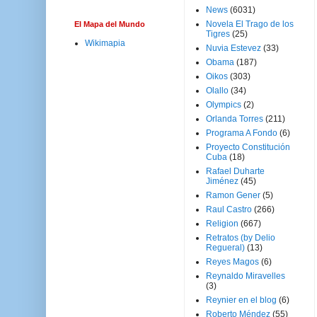
News
(6031)
Novela El Trago de los
El Mapa del Mundo
Tigres
(25)
Wikimapia
Nuvia Estevez
(33)
Obama
(187)
Oikos
(303)
Olallo
(34)
Olympics
(2)
Orlanda Torres
(211)
Programa A Fondo
(6)
Proyecto Constitución
Cuba
(18)
Rafael Duharte
Jiménez
(45)
Ramon Gener
(5)
Raul Castro
(266)
Religion
(667)
Retratos (by Delio
Regueral)
(13)
Reyes Magos
(6)
Reynaldo Miravelles
(3)
Reynier en el blog
(6)
Roberto Méndez
(55)