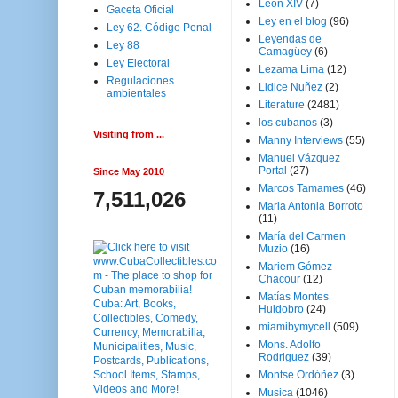
Leon XIV
(7)
Gaceta Oficial
Ley en el blog
(96)
Ley 62. Código Penal
Leyendas de
Ley 88
Camagüey
(6)
Ley Electoral
Lezama Lima
(12)
Regulaciones
Lidice Nuñez
(2)
ambientales
Literature
(2481)
los cubanos
(3)
Visiting from ...
Manny Interviews
(55)
Manuel Vázquez
Portal
(27)
Since May 2010
Marcos Tamames
(46)
7,511,026
Maria Antonia Borroto
(11)
María del Carmen
Muzio
(16)
Mariem Gómez
Chacour
(12)
Matías Montes
Huidobro
(24)
miamibymycell
(509)
Mons. Adolfo
Rodriguez
(39)
Montse Ordóñez
(3)
Musica
(1046)