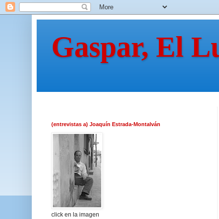
Gaspar, El L
(entrevistas a) Joaquín Estrada-Montalván
click en la imagen