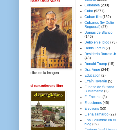
Beato Olallo Valdés
Colombia
(233)
Cuba
(9271)
Cuban film
(182)
Cubanos (by Delio
Regueral)
(27)
Damas de Blanco
(146)
Delio en el blog
(73)
Denis Fortun
(7)
Desiderio Borroto Jr.
(43)
Donald Trump
(15)
Dra. Amor
(244)
click en la imagen
Education
(2)
Efraín Riverón
(5)
el camagüeyano libre
El beso de Susana
Bustamante
(2)
El Encanto
(8)
Elecciones
(45)
Elections
(53)
Elena Tamargo
(22)
Ena Columbie en el
blog
(39)