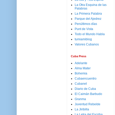
La Otra Esquina de las
Palabras
La Primera Palabra
Parque del Ajedrez
Penúltimos días
Punt de Vista
Todo el Mundo Habla
tumiamiblog
Valores Cubanos
Cuba Press
Adelante
Alma Mater
Bohemia
Cubaencuentro
Cubanet
Diario de Cuba
El Caimán Barbudo
Granma
Juventud Rebelde
La Jiribilla
La Letra del Escriba