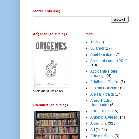
Search This Blog
Orígenes (en el blog)
Menu
15 N
(5)
50 años
(27)
Abel Quintero
(7)
Accidente aéreo 2018
(10)
Accidente Hotel
Saratoga
(4)
Adalberto Guerra
(5)
Alaima Gónzalez
(9)
click en la imagen
Aleisa Ribalta
(17)
Angel Padrón
Hernández
(5)
Literatura (en el blog)
Ani D Ramos
(5)
Antonio J. Aiello
(14)
Argentina
(331)
Art
(1643)
Arte en Miami
(3)