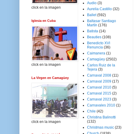
Audio
(3)
click en la imagen
Aurelia Castillo
(32)
Ballet
(592)
Iglesia en Cuba
Baltasar Santiago
Martín
(176)
Batista
(14)
Beauties
(108)
Benedicto XVI
Renuncia
(36)
Caimanera
(1)
Camagüey
(2502)
click en la imagen
Carlos Ruiz de la
Tejera
(3)
Carnaval 2008
(11)
La Virgen en Camagüey
Carnaval 2009
(17)
Carnaval 2010
(5)
Carnaval 2015
(2)
Carnaval 2023
(3)
Carnavales 2010
(1)
Chile
(42)
Christina Balinotti
(132)
click en la imagen
Christmas music
(23)
Church
(1838)