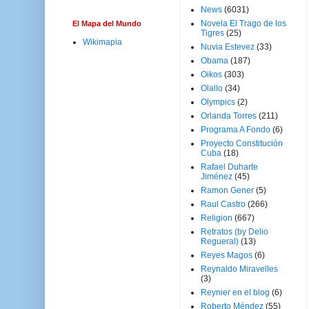
News
(6031)
Novela El Trago de los
El Mapa del Mundo
Tigres
(25)
Wikimapia
Nuvia Estevez
(33)
Obama
(187)
Oikos
(303)
Olallo
(34)
Olympics
(2)
Orlanda Torres
(211)
Programa A Fondo
(6)
Proyecto Constitución
Cuba
(18)
Rafael Duharte
Jiménez
(45)
Ramon Gener
(5)
Raul Castro
(266)
Religion
(667)
Retratos (by Delio
Regueral)
(13)
Reyes Magos
(6)
Reynaldo Miravelles
(3)
Reynier en el blog
(6)
Roberto Méndez
(55)