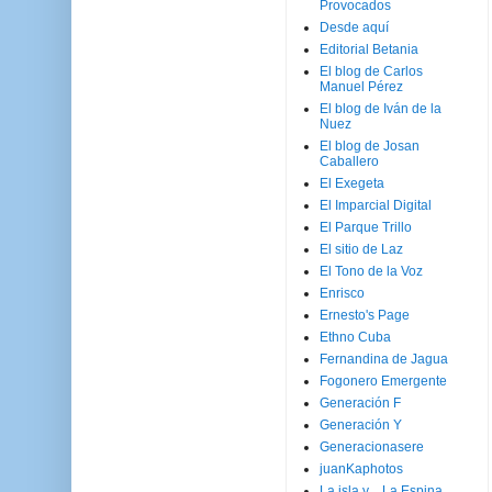
Provocados
Desde aquí
Editorial Betania
El blog de Carlos
Manuel Pérez
El blog de Iván de la
Nuez
El blog de Josan
Caballero
El Exegeta
El Imparcial Digital
El Parque Trillo
El sitio de Laz
El Tono de la Voz
Enrisco
Ernesto's Page
Ethno Cuba
Fernandina de Jagua
Fogonero Emergente
Generación F
Generación Y
Generacionasere
juanKaphotos
La isla y ...La Espina