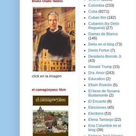
Beato Olallo Valdés
Colombia
(233)
Cuba
(9271)
Cuban film
(182)
Cubanos (by Delio
Regueral)
(27)
Damas de Blanco
(146)
Delio en el blog
(73)
Denis Fortun
(7)
Desiderio Borroto Jr.
(43)
Donald Trump
(15)
Dra. Amor
(243)
click en la imagen
Education
(2)
Efraín Riverón
(5)
el camagüeyano libre
El beso de Susana
Bustamante
(2)
El Encanto
(8)
Elecciones
(45)
Elections
(53)
Elena Tamargo
(22)
Ena Columbie en el
blog
(39)