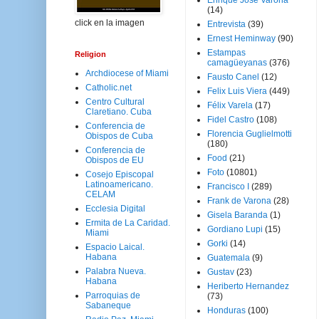
Enrique José Varona
(14)
click en la imagen
Entrevista
(39)
Ernest Heminway
(90)
Estampas
Religion
camagüeyanas
(376)
Archdiocese of Miami
Fausto Canel
(12)
Catholic.net
Felix Luis Viera
(449)
Centro Cultural
Félix Varela
(17)
Claretiano. Cuba
Fidel Castro
(108)
Conferencia de
Florencia Guglielmotti
Obispos de Cuba
(180)
Conferencia de
Food
(21)
Obispos de EU
Foto
(10801)
Cosejo Episcopal
Latinoamericano.
Francisco I
(289)
CELAM
Frank de Varona
(28)
Ecclesia Digital
Gisela Baranda
(1)
Ermita de La Caridad.
Gordiano Lupi
(15)
Miami
Gorki
(14)
Espacio Laical.
Habana
Guatemala
(9)
Palabra Nueva.
Gustav
(23)
Habana
Heriberto Hernandez
Parroquias de
(73)
Sabaneque
Honduras
(100)