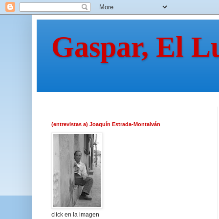
Gaspar, El L
(entrevistas a) Joaquín Estrada-Montalván
click en la imagen