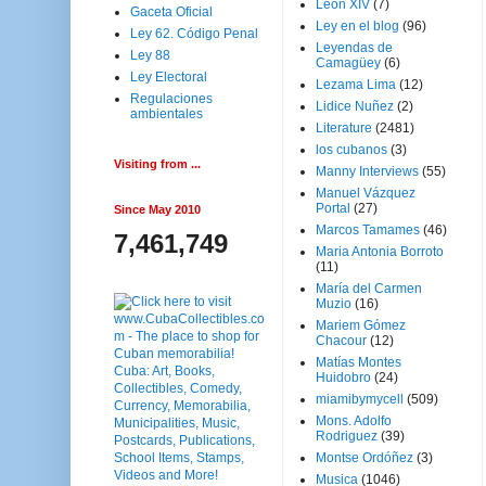
Leon XIV
(7)
Gaceta Oficial
Ley en el blog
(96)
Ley 62. Código Penal
Leyendas de
Ley 88
Camagüey
(6)
Ley Electoral
Lezama Lima
(12)
Regulaciones
Lidice Nuñez
(2)
ambientales
Literature
(2481)
los cubanos
(3)
Visiting from ...
Manny Interviews
(55)
Manuel Vázquez
Portal
(27)
Since May 2010
Marcos Tamames
(46)
7,461,749
Maria Antonia Borroto
(11)
María del Carmen
Muzio
(16)
Mariem Gómez
Chacour
(12)
Matías Montes
Huidobro
(24)
miamibymycell
(509)
Mons. Adolfo
Rodriguez
(39)
Montse Ordóñez
(3)
Musica
(1046)