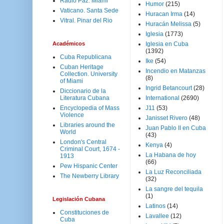
Radio Paz. Miami
Humor
(215)
Vaticano. Santa Sede
Huracan Irma
(14)
Vitral. Pinar del Rio
Huracán Melissa
(5)
Iglesia
(1773)
Académicos
Iglesia en Cuba
(1392)
Cuba Republicana
Ike
(54)
Cuban Heritage
Incendio en Matanzas
Collection. University
(8)
of Miami
Ingrid Betancourt
(28)
Diccionario de la
Literatura Cubana
International
(2690)
Encyclopedia of Mass
J11
(53)
Violence
Janisset Rivero
(48)
Libraries around the
Juan Pablo II en Cuba
World
(43)
London's Central
Kenya
(4)
Criminal Court, 1674 -
La Habana de hoy
1913
(66)
Pew Hispanic Center
La Luz Reconciliada
The Newberry Library
(32)
La sangre del tequila
(1)
Legislación Cubana
Latinos
(14)
Constituciones de
Lavallee
(12)
Cuba