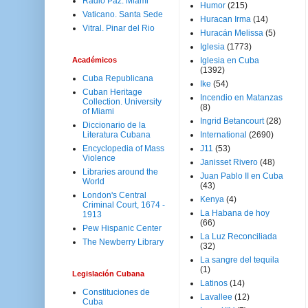
Radio Paz. Miami
Humor
(215)
Vaticano. Santa Sede
Huracan Irma
(14)
Vitral. Pinar del Rio
Huracán Melissa
(5)
Iglesia
(1773)
Académicos
Iglesia en Cuba
(1392)
Cuba Republicana
Ike
(54)
Cuban Heritage
Incendio en Matanzas
Collection. University
(8)
of Miami
Ingrid Betancourt
(28)
Diccionario de la
Literatura Cubana
International
(2690)
Encyclopedia of Mass
J11
(53)
Violence
Janisset Rivero
(48)
Libraries around the
Juan Pablo II en Cuba
World
(43)
London's Central
Kenya
(4)
Criminal Court, 1674 -
La Habana de hoy
1913
(66)
Pew Hispanic Center
La Luz Reconciliada
The Newberry Library
(32)
La sangre del tequila
(1)
Legislación Cubana
Latinos
(14)
Constituciones de
Lavallee
(12)
Cuba