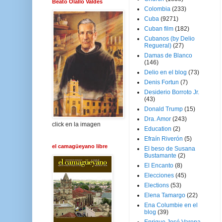
Beato Olallo Valdés
Colombia
(233)
Cuba
(9271)
Cuban film
(182)
Cubanos (by Delio
Regueral)
(27)
Damas de Blanco
(146)
Delio en el blog
(73)
Denis Fortun
(7)
Desiderio Borroto Jr.
(43)
Donald Trump
(15)
Dra. Amor
(243)
click en la imagen
Education
(2)
Efraín Riverón
(5)
el camagüeyano libre
El beso de Susana
Bustamante
(2)
El Encanto
(8)
Elecciones
(45)
Elections
(53)
Elena Tamargo
(22)
Ena Columbie en el
blog
(39)