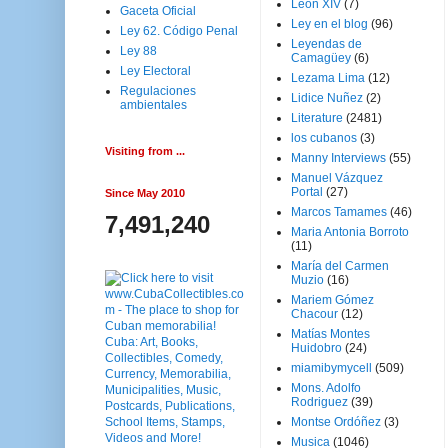
Leon XIV
(7)
Gaceta Oficial
Ley en el blog
(96)
Ley 62. Código Penal
Leyendas de
Ley 88
Camagüey
(6)
Ley Electoral
Lezama Lima
(12)
Regulaciones
Lidice Nuñez
(2)
ambientales
Literature
(2481)
los cubanos
(3)
Visiting from ...
Manny Interviews
(55)
Manuel Vázquez
Portal
(27)
Since May 2010
Marcos Tamames
(46)
7,491,240
Maria Antonia Borroto
(11)
María del Carmen
Muzio
(16)
Mariem Gómez
Chacour
(12)
Matías Montes
Huidobro
(24)
miamibymycell
(509)
Mons. Adolfo
Rodriguez
(39)
Montse Ordóñez
(3)
Musica
(1046)