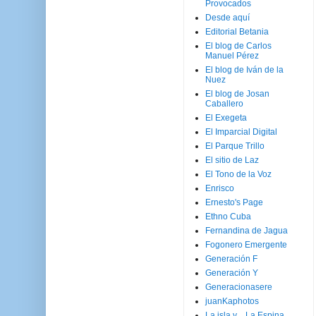
Provocados
Desde aquí
Editorial Betania
El blog de Carlos
Manuel Pérez
El blog de Iván de la
Nuez
El blog de Josan
Caballero
El Exegeta
El Imparcial Digital
El Parque Trillo
El sitio de Laz
El Tono de la Voz
Enrisco
Ernesto's Page
Ethno Cuba
Fernandina de Jagua
Fogonero Emergente
Generación F
Generación Y
Generacionasere
juanKaphotos
La isla y ...La Espina