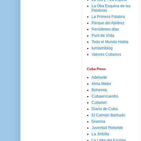
La Otra Esquina de las
Palabras
La Primera Palabra
Parque del Ajedrez
Penúltimos días
Punt de Vista
Todo el Mundo Habla
tumiamiblog
Valores Cubanos
Cuba Press
Adelante
Alma Mater
Bohemia
Cubaencuentro
Cubanet
Diario de Cuba
El Caimán Barbudo
Granma
Juventud Rebelde
La Jiribilla
La Letra del Escriba