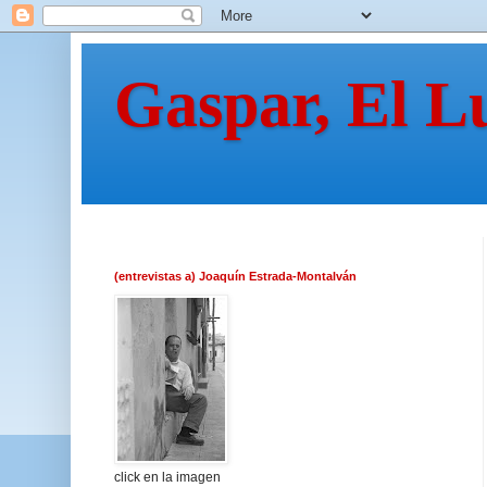
Gaspar, El L
(entrevistas a) Joaquín Estrada-Montalván
click en la imagen