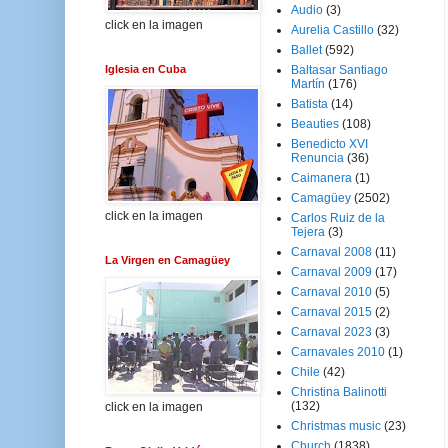
Audio
(3)
click en la imagen
Aurelia Castillo
(32)
Ballet
(592)
Iglesia en Cuba
Baltasar Santiago
Martín
(176)
Batista
(14)
Beauties
(108)
Benedicto XVI
Renuncia
(36)
Caimanera
(1)
Camagüey
(2502)
click en la imagen
Carlos Ruiz de la
Tejera
(3)
Carnaval 2008
(11)
La Virgen en Camagüey
Carnaval 2009
(17)
Carnaval 2010
(5)
Carnaval 2015
(2)
Carnaval 2023
(3)
Carnavales 2010
(1)
Chile
(42)
Christina Balinotti
(132)
click en la imagen
Christmas music
(23)
Church
(1838)