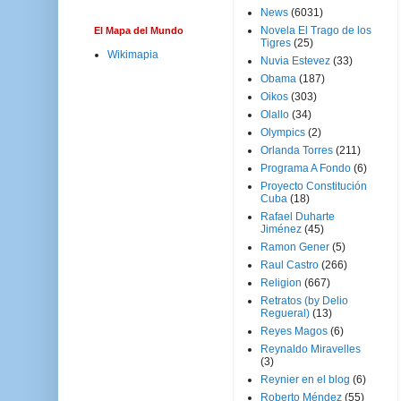
News
(6031)
Novela El Trago de los
El Mapa del Mundo
Tigres
(25)
Wikimapia
Nuvia Estevez
(33)
Obama
(187)
Oikos
(303)
Olallo
(34)
Olympics
(2)
Orlanda Torres
(211)
Programa A Fondo
(6)
Proyecto Constitución
Cuba
(18)
Rafael Duharte
Jiménez
(45)
Ramon Gener
(5)
Raul Castro
(266)
Religion
(667)
Retratos (by Delio
Regueral)
(13)
Reyes Magos
(6)
Reynaldo Miravelles
(3)
Reynier en el blog
(6)
Roberto Méndez
(55)