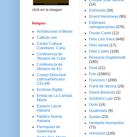
Enrique José Varona
(14)
click en la imagen
Entrevista
(39)
Ernest Heminway
(90)
Estampas
Religion
camagüeyanas
(376)
Archdiocese of Miami
Fausto Canel
(12)
Catholic.net
Felix Luis Viera
(449)
Centro Cultural
Félix Varela
(17)
Claretiano. Cuba
Fidel Castro
(108)
Conferencia de
Florencia Guglielmotti
Obispos de Cuba
(180)
Conferencia de
Food
(21)
Obispos de EU
Foto
(10801)
Cosejo Episcopal
Latinoamericano.
Francisco I
(289)
CELAM
Frank de Varona
(28)
Ecclesia Digital
Gisela Baranda
(1)
Ermita de La Caridad.
Gordiano Lupi
(15)
Miami
Gorki
(14)
Espacio Laical.
Habana
Guatemala
(9)
Palabra Nueva.
Gustav
(23)
Habana
Heriberto Hernandez
Parroquias de
(73)
Sabaneque
Honduras
(100)