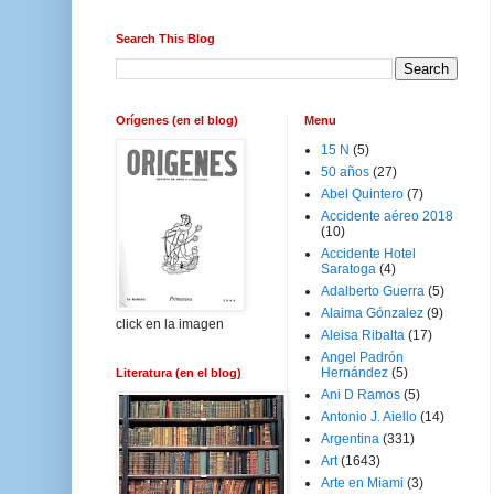
Search This Blog
Orígenes (en el blog)
Menu
15 N
(5)
50 años
(27)
Abel Quintero
(7)
Accidente aéreo 2018
(10)
Accidente Hotel
Saratoga
(4)
Adalberto Guerra
(5)
Alaima Gónzalez
(9)
click en la imagen
Aleisa Ribalta
(17)
Angel Padrón
Hernández
(5)
Literatura (en el blog)
Ani D Ramos
(5)
Antonio J. Aiello
(14)
Argentina
(331)
Art
(1643)
Arte en Miami
(3)