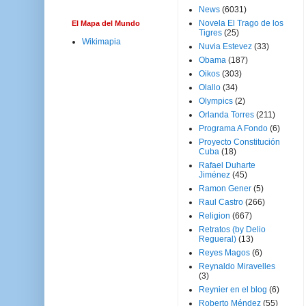
News
(6031)
Novela El Trago de los
El Mapa del Mundo
Tigres
(25)
Wikimapia
Nuvia Estevez
(33)
Obama
(187)
Oikos
(303)
Olallo
(34)
Olympics
(2)
Orlanda Torres
(211)
Programa A Fondo
(6)
Proyecto Constitución
Cuba
(18)
Rafael Duharte
Jiménez
(45)
Ramon Gener
(5)
Raul Castro
(266)
Religion
(667)
Retratos (by Delio
Regueral)
(13)
Reyes Magos
(6)
Reynaldo Miravelles
(3)
Reynier en el blog
(6)
Roberto Méndez
(55)