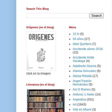
Search This Blog
Orígenes (en el blog)
Menu
15 N
(5)
50 años
(27)
Abel Quintero
(7)
Accidente aéreo 2018
(10)
Accidente Hotel
Saratoga
(4)
Adalberto Guerra
(5)
Alaima Gónzalez
(9)
click en la imagen
Aleisa Ribalta
(17)
Angel Padrón
Hernández
(5)
Literatura (en el blog)
Ani D Ramos
(5)
Antonio J. Aiello
(14)
Argentina
(331)
Art
(1643)
Arte en Miami
(3)