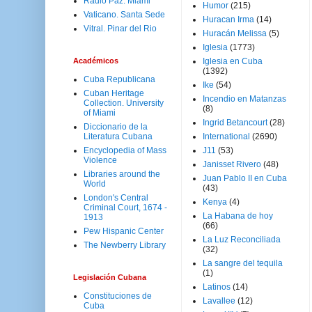
Radio Paz. Miami
Humor
(215)
Vaticano. Santa Sede
Huracan Irma
(14)
Vitral. Pinar del Rio
Huracán Melissa
(5)
Iglesia
(1773)
Académicos
Iglesia en Cuba
(1392)
Cuba Republicana
Ike
(54)
Cuban Heritage
Incendio en Matanzas
Collection. University
(8)
of Miami
Ingrid Betancourt
(28)
Diccionario de la
Literatura Cubana
International
(2690)
Encyclopedia of Mass
J11
(53)
Violence
Janisset Rivero
(48)
Libraries around the
Juan Pablo II en Cuba
World
(43)
London's Central
Kenya
(4)
Criminal Court, 1674 -
La Habana de hoy
1913
(66)
Pew Hispanic Center
La Luz Reconciliada
The Newberry Library
(32)
La sangre del tequila
(1)
Legislación Cubana
Latinos
(14)
Constituciones de
Lavallee
(12)
Cuba