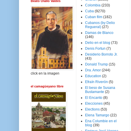
Beato Olallo Valdés
Colombia
(233)
Cuba
(9270)
Cuban film
(182)
Cubanos (by Delio
Regueral)
(27)
Damas de Blanco
(146)
Delio en el blog
(73)
Denis Fortun
(7)
Desiderio Borroto Jr.
(43)
Donald Trump
(15)
Dra. Amor
(244)
click en la imagen
Education
(2)
Efraín Riverón
(5)
el camagüeyano libre
El beso de Susana
Bustamante
(2)
El Encanto
(8)
Elecciones
(45)
Elections
(53)
Elena Tamargo
(22)
Ena Columbie en el
blog
(39)