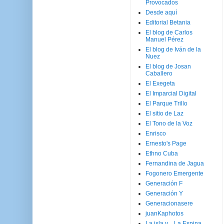
Provocados
Desde aquí
Editorial Betania
El blog de Carlos
Manuel Pérez
El blog de Iván de la
Nuez
El blog de Josan
Caballero
El Exegeta
El Imparcial Digital
El Parque Trillo
El sitio de Laz
El Tono de la Voz
Enrisco
Ernesto's Page
Ethno Cuba
Fernandina de Jagua
Fogonero Emergente
Generación F
Generación Y
Generacionasere
juanKaphotos
La isla y ...La Espina