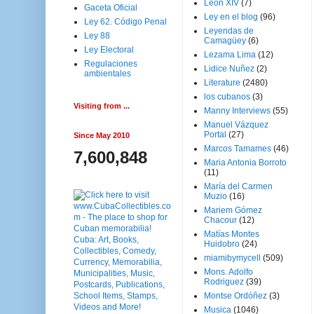
Leon XIV
(7)
Gaceta Oficial
Ley en el blog
(96)
Ley 62. Código Penal
Leyendas de
Ley 88
Camagüey
(6)
Ley Electoral
Lezama Lima
(12)
Regulaciones
Lidice Nuñez
(2)
ambientales
Literature
(2480)
los cubanos
(3)
Visiting from ...
Manny Interviews
(55)
Manuel Vázquez
Portal
(27)
Since May 2010
Marcos Tamames
(46)
7,600,848
Maria Antonia Borroto
(11)
María del Carmen
Muzio
(16)
Mariem Gómez
Chacour
(12)
Matías Montes
Huidobro
(24)
miamibymycell
(509)
Mons. Adolfo
Rodriguez
(39)
Montse Ordóñez
(3)
Musica
(1046)