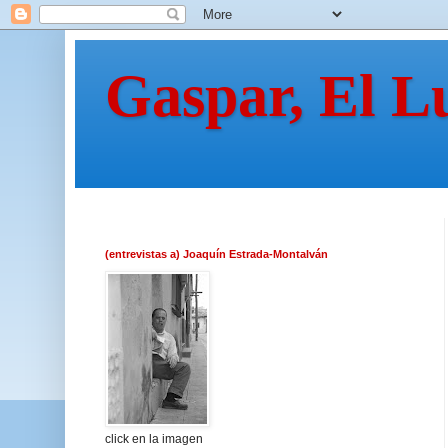
Gaspar, El L
(entrevistas a) Joaquín Estrada-Montalván
click en la imagen