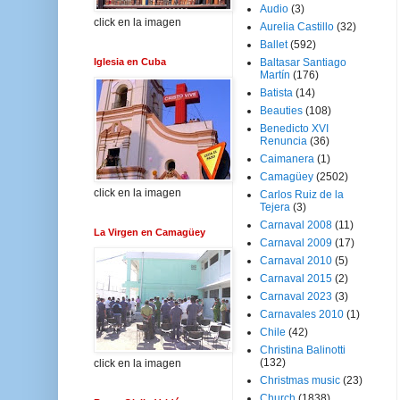
Audio
(3)
click en la imagen
Aurelia Castillo
(32)
Ballet
(592)
Iglesia en Cuba
Baltasar Santiago
Martín
(176)
Batista
(14)
Beauties
(108)
Benedicto XVI
Renuncia
(36)
Caimanera
(1)
Camagüey
(2502)
click en la imagen
Carlos Ruiz de la
Tejera
(3)
Carnaval 2008
(11)
La Virgen en Camagüey
Carnaval 2009
(17)
Carnaval 2010
(5)
Carnaval 2015
(2)
Carnaval 2023
(3)
Carnavales 2010
(1)
Chile
(42)
Christina Balinotti
(132)
click en la imagen
Christmas music
(23)
Church
(1838)