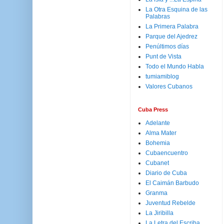
La Otra Esquina de las
Palabras
La Primera Palabra
Parque del Ajedrez
Penúltimos días
Punt de Vista
Todo el Mundo Habla
tumiamiblog
Valores Cubanos
Cuba Press
Adelante
Alma Mater
Bohemia
Cubaencuentro
Cubanet
Diario de Cuba
El Caimán Barbudo
Granma
Juventud Rebelde
La Jiribilla
La Letra del Escriba