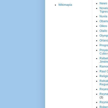
News
Wikimapia
Novela
Tigres
Nuvia
Obam
Oikos
Olallo
Olymp
Orland
Progr
Proyec
Cuba
Rafae
Jimén
Ramon
Raul 
Religi
Retrat
Regue
Reyes
Reyna
(3)
Reynie
Rober