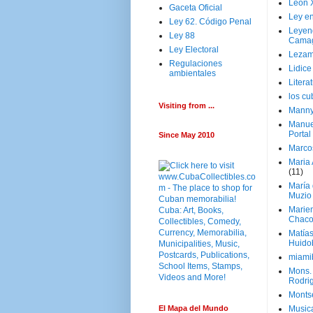
Leon 
Gaceta Oficial
Ley en
Ley 62. Código Penal
Leyen
Ley 88
Cama
Ley Electoral
Lezam
Regulaciones
Lidic
ambientales
Litera
los c
Visiting from ...
Manny
Manue
Portal
Since May 2010
Marco
Maria 
(11)
María
Muzio
Marie
Chaco
Matía
Huido
miami
Mons. 
Rodri
Monts
El Mapa del Mundo
Music