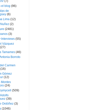
XIV
(7)
 el blog
(96)
das de
güey
(6)
a Lima
(12)
e Nuñez
(2)
ture
(2481)
ubanos
(3)
 Interviews
(55)
l Vázquez
(27)
s Tamames
(46)
Antonia Borroto
 del Carmen
(16)
m Gómez
ur
(12)
s Montes
bro
(24)
bymycell
(509)
Adolfo
guez
(39)
e Ordóñez
(3)
a
(1046)