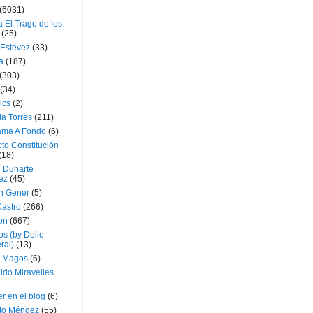
(6031)
 El Trago de los
(25)
 Estevez
(33)
a
(187)
(303)
(34)
ics
(2)
a Torres
(211)
ama A Fondo
(6)
to Constitución
(18)
l Duharte
ez
(45)
 Gener
(5)
Castro
(266)
on
(667)
os (by Delio
ral)
(13)
 Magos
(6)
ldo Miravelles
r en el blog
(6)
to Méndez
(55)