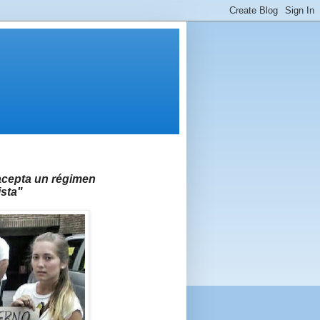
 acepta un régimen
ista"