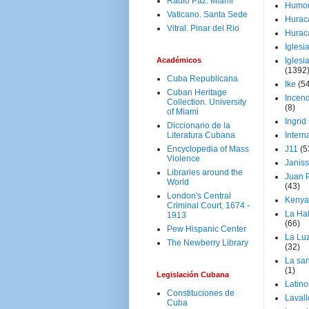
Radio Paz. Miami
Humo
Vaticano. Santa Sede
Hurac
Vitral. Pinar del Rio
Hurac
Iglesi
Académicos
Iglesi
(1392
Cuba Republicana
Ike
(5
Cuban Heritage
Incen
Collection. University
(8)
of Miami
Ingrid
Diccionario de la
Literatura Cubana
Intern
Encyclopedia of Mass
J11
(5
Violence
Janiss
Libraries around the
Juan P
World
(43)
London's Central
Kenya
Criminal Court, 1674 -
La Ha
1913
(66)
Pew Hispanic Center
La Lu
The Newberry Library
(32)
La san
(1)
Legislación Cubana
Latino
Constituciones de
Laval
Cuba