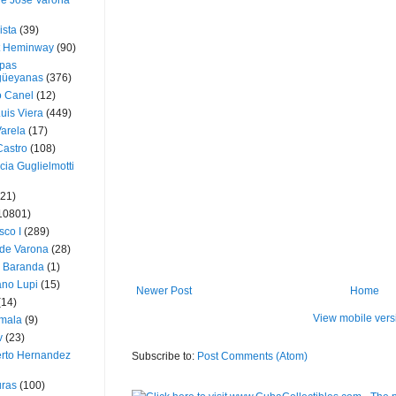
ue José Varona
ista
(39)
t Heminway
(90)
pas
üeyanas
(376)
o Canel
(12)
Luis Viera
(449)
Varela
(17)
Castro
(108)
cia Guglielmotti
(21)
10801)
sco I
(289)
 de Varona
(28)
a Baranda
(1)
ano Lupi
(15)
Newer Post
Home
(14)
View mobile vers
mala
(9)
v
(23)
erto Hernandez
Subscribe to:
Post Comments (Atom)
ras
(100)