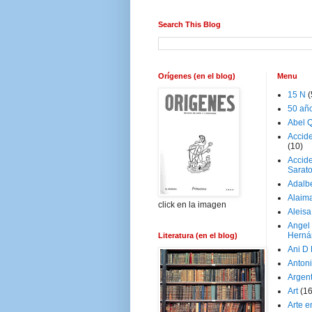
Search This Blog
Orígenes (en el blog)
Menu
15 N
(
50 añ
Abel Q
Accid
(10)
Accide
Sarat
Adalb
Alaim
click en la imagen
Aleisa
Angel
Herná
Literatura (en el blog)
Ani D
Antoni
Argen
Art
(1
Arte e