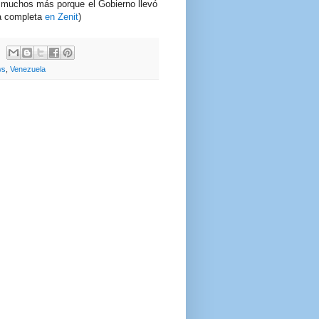
 muchos más porque el Gobierno llevó
ta completa
en Zenit
)
ws
,
Venezuela