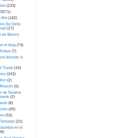
bia
(233)
(9271)
 film
(182)
os (by Delio
ral)
(27)
 de Blanco
en el blog
(73)
Fortun
(7)
rio Borroto Jr.
d Trump
(15)
Amor
(243)
tion
(2)
 Riverón
(5)
so de Susana
mante
(2)
canto
(8)
iones
(45)
ons
(53)
 Tamargo
(22)
olumbie en el
39)