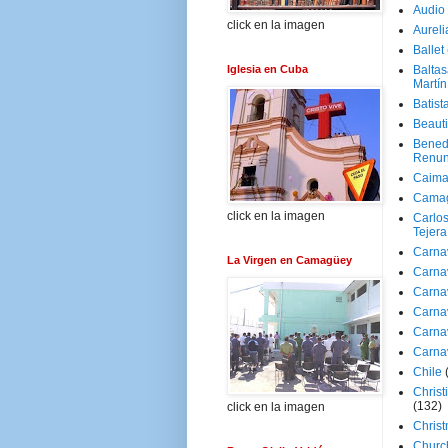
Audio
click en la imagen
Aureli
Ballet
Iglesia en Cuba
Baltas
Martín
Batist
Beaut
Bened
Renun
Caima
Cama
click en la imagen
Carlos
Tejera
Carna
La Virgen en Camagüey
Carna
Carna
Carna
Carna
Carna
Chile
Christ
(132)
click en la imagen
Chris
Churc