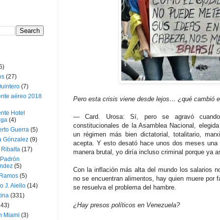
5)
os
(27)
uintero
(7)
ente aéreo 2018
Pero esta crisis viene desde lejos… ¿qué cambió 
nte Hotel
— Card. Urosa: Sí, pero se agravó cuando 
oga
(4)
constitucionales de la Asamblea Nacional, elegida
erto Guerra
(5)
un régimen más bien dictatorial, totalitario, mar
a Gónzalez
(9)
acepta. Y esto desató hace unos dos meses una re
 Ribalta
(17)
manera brutal, yo diría incluso criminal porque ya 
 Padrón
ndez
(5)
Con la inflación más alta del mundo los salarios n
 Ramos
(5)
no se encuentran alimentos, hay quien muere por f
o J. Aiello
(14)
se resuelva el problema del hambre.
tina
(331)
¿Hay presos políticos en Venezuela?
643)
n Miami
(3)