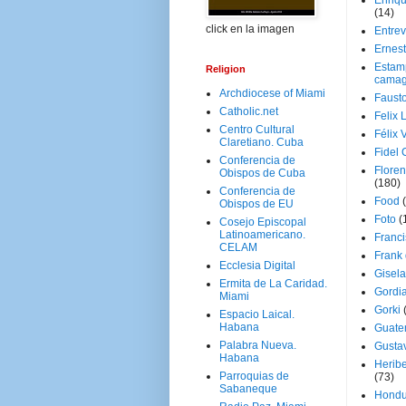
Enriq
(14)
click en la imagen
Entrev
Ernes
Estam
Religion
camag
Archdiocese of Miami
Faust
Catholic.net
Felix 
Centro Cultural
Félix 
Claretiano. Cuba
Fidel 
Conferencia de
Floren
Obispos de Cuba
(180)
Conferencia de
Food
Obispos de EU
Foto
(
Cosejo Episcopal
Latinoamericano.
Franci
CELAM
Frank
Ecclesia Digital
Gisel
Ermita de La Caridad.
Gordi
Miami
Gorki
Espacio Laical.
Habana
Guate
Palabra Nueva.
Gusta
Habana
Herib
Parroquias de
(73)
Sabaneque
Hondu