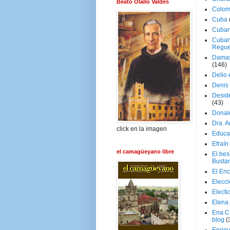
Beato Olallo Valdés
Colom
Cuba
Cuban
Cuban
Regue
Damas
(146)
Delio 
Denis 
Deside
(43)
Donal
Dra. 
click en la imagen
Educa
Efraín
el camagüeyano libre
El be
Busta
El En
Elecc
Electi
Elena
Ena C
blog
(