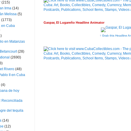
r
(215)
an Irma
(14)
án Melissa
(5)
a
(1773)
Gaspar, El Lugareño Headline Animator
a en Cuba
)
4)
↑ Grab this Headline A
dio en Matanzas
 Betancourt
(28)
ational
(2690)
3)
et Rivero
(48)
ablo II en Cuba
(4)
bana de hoy
z Reconciliada
gre del tequila
s
(14)
lee
(12)