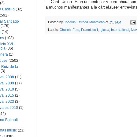
— Card. Urosa: Eran un centenar y pero ahora son
(3)
a muchos manifestantes a la cárcel.(Leer entrevis
a Castillo
(32)
(592)
ar Santiago
Posted by
Joaquin Estrada-Montalvan
at
7:10 AM
(176)
Labels:
Church
,
Foto
,
Francisco I
,
Iglesia
,
International
,
Ne
a
(14)
ies
(108)
icto XVI
cia
(36)
nera
(1)
güey
(2502)
 Ruiz de la
(3)
val 2008
(11)
val 2009
(17)
val 2010
(5)
val 2015
(2)
val 2023
(3)
vales 2010
(1)
(42)
ina Balinotti
tmas music
(23)
h
(1838)