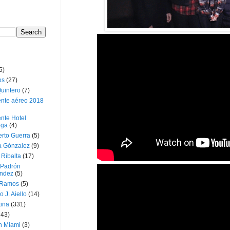
5)
os
(27)
uintero
(7)
ente aéreo 2018
nte Hotel
oga
(4)
erto Guerra
(5)
a Gónzalez
(9)
 Ribalta
(17)
 Padrón
ndez
(5)
 Ramos
(5)
o J. Aiello
(14)
tina
(331)
643)
n Miami
(3)