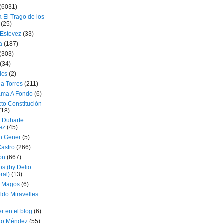
(6031)
 El Trago de los
(25)
 Estevez
(33)
a
(187)
(303)
(34)
ics
(2)
a Torres
(211)
ama A Fondo
(6)
to Constitución
(18)
l Duharte
ez
(45)
 Gener
(5)
Castro
(266)
on
(667)
os (by Delio
ral)
(13)
 Magos
(6)
ldo Miravelles
r en el blog
(6)
to Méndez
(55)