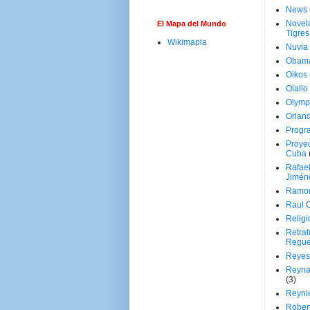
News
Novela
El Mapa del Mundo
Tigres
Wikimapia
Nuvia
Obam
Oikos
Olallo
Olymp
Orland
Progr
Proyec
Cuba
Rafae
Jimén
Ramon
Raul 
Religi
Retrat
Regue
Reyes
Reyna
(3)
Reynie
Rober