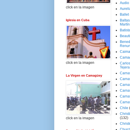
Audio
click en la imagen
Aureli
Ballet
Iglesia en Cuba
Baltas
Martín
Batist
Beaut
Bened
Renun
Caima
Cama
click en la imagen
Carlos
Tejera
Carna
La Virgen en Camagüey
Carna
Carna
Carna
Carna
Carna
Chile
Christ
(132)
click en la imagen
Chris
Churc