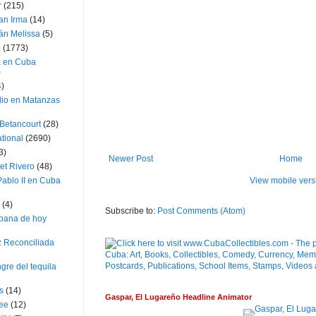
r
(215)
an Irma
(14)
án Melissa
(5)
a
(1773)
a en Cuba
)
4)
dio en Matanzas
 Betancourt
(28)
ational
(2690)
3)
Newer Post
Home
et Rivero
(48)
View mobile vers
ablo II en Cuba
(4)
Subscribe to:
Post Comments (Atom)
bana de hoy
z Reconciliada
gre del tequila
s
(14)
Gaspar, El Lugareño Headline Animator
lee
(12)