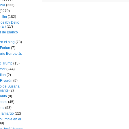
bia
(233)
(9270)
 film
(182)
os (by Delio
ral)
(27)
 de Blanco
en el blog
(73)
Fortun
(7)
rio Borroto Jr.
d Trump
(15)
Amor
(244)
tion
(2)
 Riverón
(5)
so de Susana
mante
(2)
canto
(8)
iones
(45)
ons
(53)
 Tamargo
(22)
olumbie en el
39)