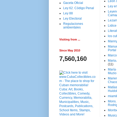
Leon 
Gaceta Oficial
Ley en
Ley 62. Código Penal
Leyen
Ley 88
Cama
Ley Electoral
Lezam
Regulaciones
Lidic
ambientales
Litera
los c
Visiting from ...
Manny
Manue
Portal
Since May 2010
Marco
7,560,160
Maria 
(11)
María
Muzio
Marie
Chaco
Matía
Huido
miami
Mons. 
Rodri
Monts
Music