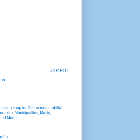
Older Post
ion