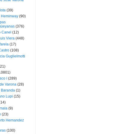
ue José Varona
ista
(39)
t Heminway
(90)
pas
üeyanas
(376)
o Canel
(12)
Luis Viera
(448)
Varela
(17)
Castro
(108)
cia Guglielmotti
(21)
10801)
sco I
(289)
 de Varona
(28)
a Baranda
(1)
ano Lupi
(15)
(14)
mala
(9)
v
(23)
erto Hernandez
ras
(100)