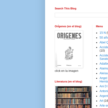
Search This Blog
Orígenes (en el blog)
Menu
15 N
(
50 añ
Abel Q
Accid
(10)
Accide
Sarat
Adalb
Alaim
click en la imagen
Aleisa
Angel
Herná
Literatura (en el blog)
Ani D
Antoni
Argen
Art
(1
Arte e