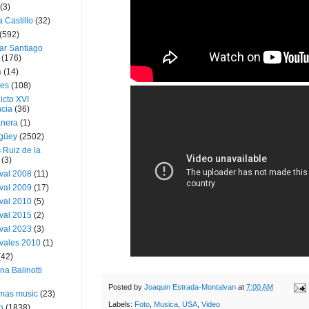
(3)
a Castillo
(32)
(592)
ar Santiago
(176)
a
(14)
ies
(108)
icto XVI
cia
(36)
nera
(1)
güey
(2502)
 Ruiz de la
(3)
val 2008
(11)
val 2009
(17)
val 2010
(5)
val 2015
(2)
val 2023
(3)
vales 2010
(1)
(42)
ina Balinotti
Posted by
Joaquin Estrada-Montalvan
at
7:00 AM
tmas music
(23)
Labels:
Foto
,
Musica
,
USA
,
Video
h
(1838)