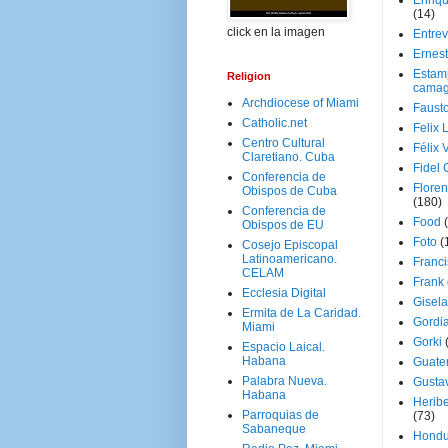
Enriq
(14)
click en la imagen
Entrev
Ernes
Estam
Religion
camag
Archdiocese of Miami
Faust
Catholic.net
Felix 
Centro Cultural
Félix 
Claretiano. Cuba
Fidel 
Conferencia de
Floren
Obispos de Cuba
(180)
Conferencia de
Food
Obispos de EU
Foto
(
Cosejo Episcopal
Latinoamericano.
Franci
CELAM
Frank
Ecclesia Digital
Gisel
Ermita de La Caridad.
Gordi
Miami
Gorki
Espacio Laical.
Habana
Guate
Palabra Nueva.
Gusta
Habana
Herib
Parroquias de
(73)
Sabaneque
Hondu