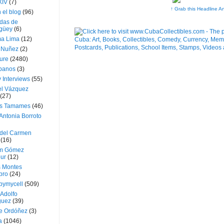
XIV
(7)
↑ Grab this Headline A
 el blog
(96)
das de
güey
(6)
a Lima
(12)
e Nuñez
(2)
ture
(2480)
ubanos
(3)
 Interviews
(55)
l Vázquez
(27)
s Tamames
(46)
Antonia Borroto
 del Carmen
(16)
m Gómez
ur
(12)
s Montes
bro
(24)
bymycell
(509)
Adolfo
guez
(39)
e Ordóñez
(3)
a
(1046)