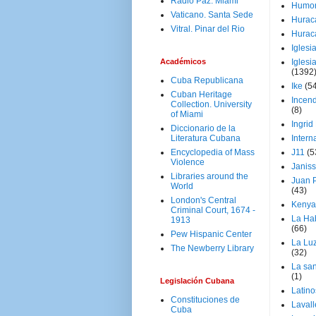
Radio Paz. Miami
Humo
Vaticano. Santa Sede
Hurac
Vitral. Pinar del Rio
Hurac
Iglesi
Académicos
Iglesi
(1392
Cuba Republicana
Ike
(5
Cuban Heritage
Incen
Collection. University
(8)
of Miami
Ingrid
Diccionario de la
Literatura Cubana
Intern
Encyclopedia of Mass
J11
(5
Violence
Janiss
Libraries around the
Juan P
World
(43)
London's Central
Kenya
Criminal Court, 1674 -
La Ha
1913
(66)
Pew Hispanic Center
La Lu
The Newberry Library
(32)
La san
(1)
Legislación Cubana
Latino
Constituciones de
Laval
Cuba