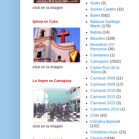
Audio
(3)
click en la imagen
Aurelia Castillo
(32)
Ballet
(592)
Iglesia en Cuba
Baltasar Santiago
Martín
(176)
Batista
(14)
Beauties
(108)
Benedicto XVI
Renuncia
(36)
Caimanera
(1)
Camagüey
(2502)
click en la imagen
Carlos Ruiz de la
Tejera
(3)
Carnaval 2008
(11)
La Virgen en Camagüey
Carnaval 2009
(17)
Carnaval 2010
(5)
Carnaval 2015
(2)
Carnaval 2023
(3)
Carnavales 2010
(1)
Chile
(42)
Christina Balinotti
(132)
click en la imagen
Christmas music
(23)
Church
(1838)