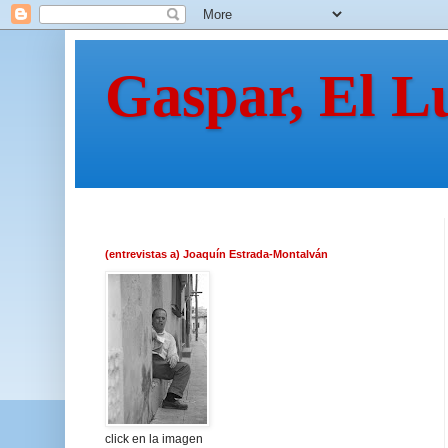
Gaspar, El L
(entrevistas a) Joaquín Estrada-Montalván
click en la imagen