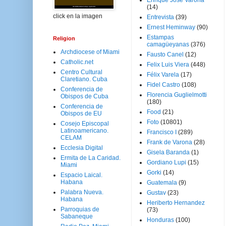
Enrique José Varona
(14)
click en la imagen
Entrevista
(39)
Ernest Heminway
(90)
Estampas
Religion
camagüeyanas
(376)
Archdiocese of Miami
Fausto Canel
(12)
Catholic.net
Felix Luis Viera
(448)
Centro Cultural
Félix Varela
(17)
Claretiano. Cuba
Fidel Castro
(108)
Conferencia de
Florencia Guglielmotti
Obispos de Cuba
(180)
Conferencia de
Food
(21)
Obispos de EU
Foto
(10801)
Cosejo Episcopal
Latinoamericano.
Francisco I
(289)
CELAM
Frank de Varona
(28)
Ecclesia Digital
Gisela Baranda
(1)
Ermita de La Caridad.
Gordiano Lupi
(15)
Miami
Gorki
(14)
Espacio Laical.
Habana
Guatemala
(9)
Palabra Nueva.
Gustav
(23)
Habana
Heriberto Hernandez
Parroquias de
(73)
Sabaneque
Honduras
(100)