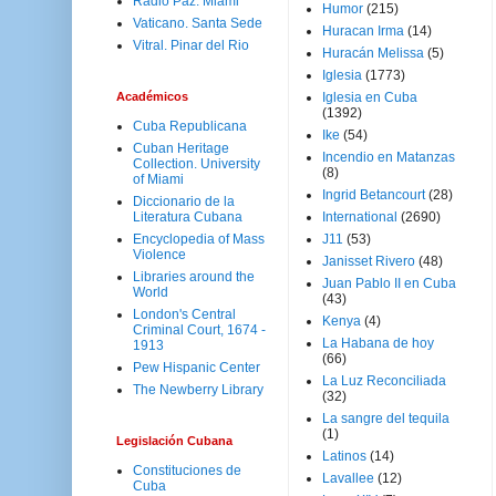
Radio Paz. Miami
Humor
(215)
Vaticano. Santa Sede
Huracan Irma
(14)
Vitral. Pinar del Rio
Huracán Melissa
(5)
Iglesia
(1773)
Académicos
Iglesia en Cuba
(1392)
Cuba Republicana
Ike
(54)
Cuban Heritage
Incendio en Matanzas
Collection. University
(8)
of Miami
Ingrid Betancourt
(28)
Diccionario de la
Literatura Cubana
International
(2690)
Encyclopedia of Mass
J11
(53)
Violence
Janisset Rivero
(48)
Libraries around the
Juan Pablo II en Cuba
World
(43)
London's Central
Kenya
(4)
Criminal Court, 1674 -
La Habana de hoy
1913
(66)
Pew Hispanic Center
La Luz Reconciliada
The Newberry Library
(32)
La sangre del tequila
(1)
Legislación Cubana
Latinos
(14)
Constituciones de
Lavallee
(12)
Cuba