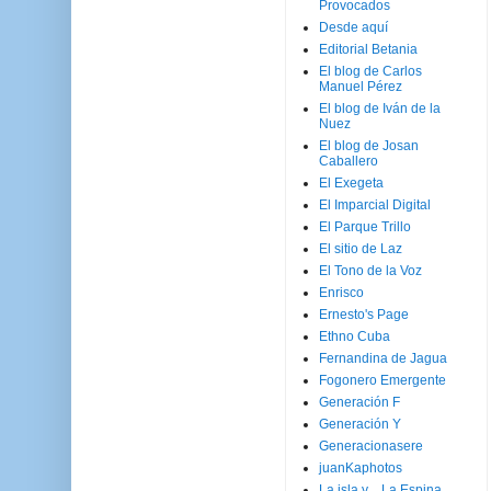
Provocados
Desde aquí
Editorial Betania
El blog de Carlos
Manuel Pérez
El blog de Iván de la
Nuez
El blog de Josan
Caballero
El Exegeta
El Imparcial Digital
El Parque Trillo
El sitio de Laz
El Tono de la Voz
Enrisco
Ernesto's Page
Ethno Cuba
Fernandina de Jagua
Fogonero Emergente
Generación F
Generación Y
Generacionasere
juanKaphotos
La isla y ...La Espina