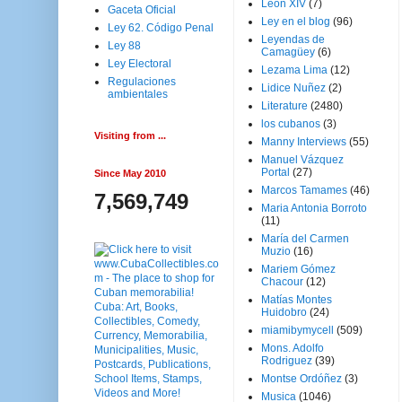
Leon XIV
(7)
Gaceta Oficial
Ley en el blog
(96)
Ley 62. Código Penal
Leyendas de
Ley 88
Camagüey
(6)
Ley Electoral
Lezama Lima
(12)
Regulaciones
Lidice Nuñez
(2)
ambientales
Literature
(2480)
los cubanos
(3)
Visiting from ...
Manny Interviews
(55)
Manuel Vázquez
Portal
(27)
Since May 2010
Marcos Tamames
(46)
7,569,749
Maria Antonia Borroto
(11)
María del Carmen
Muzio
(16)
Mariem Gómez
Chacour
(12)
Matías Montes
Huidobro
(24)
miamibymycell
(509)
Mons. Adolfo
Rodriguez
(39)
Montse Ordóñez
(3)
Musica
(1046)