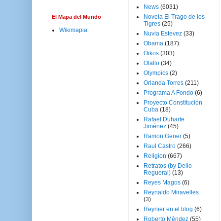
News
(6031)
Novela El Trago de los
El Mapa del Mundo
Tigres
(25)
Wikimapia
Nuvia Estevez
(33)
Obama
(187)
Oikos
(303)
Olallo
(34)
Olympics
(2)
Orlanda Torres
(211)
Programa A Fondo
(6)
Proyecto Constitución
Cuba
(18)
Rafael Duharte
Jiménez
(45)
Ramon Gener
(5)
Raul Castro
(266)
Religion
(667)
Retratos (by Delio
Regueral)
(13)
Reyes Magos
(6)
Reynaldo Miravelles
(3)
Reynier en el blog
(6)
Roberto Méndez
(55)