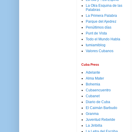
La Otra Esquina de las
Palabras
La Primera Palabra
Parque del Ajedrez
Penúltimos días
Punt de Vista
Todo el Mundo Habla
tumiamiblog
Valores Cubanos
Cuba Press
Adelante
Alma Mater
Bohemia
Cubaencuentro
Cubanet
Diario de Cuba
El Caimán Barbudo
Granma
Juventud Rebelde
La Jiribilla
La Letra del Escriba