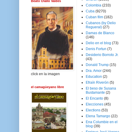
Beato Olallo Valdés
Colombia
(233)
Cuba
(9270)
Cuban film
(182)
Cubanos (by Delio
Regueral)
(27)
Damas de Blanco
(146)
Delio en el blog
(73)
Denis Fortun
(7)
Desiderio Borroto Jr.
(43)
Donald Trump
(15)
Dra. Amor
(244)
click en la imagen
Education
(2)
Efraín Riverón
(5)
el camagüeyano libre
El beso de Susana
Bustamante
(2)
El Encanto
(8)
Elecciones
(45)
Elections
(53)
Elena Tamargo
(22)
Ena Columbie en el
blog
(39)