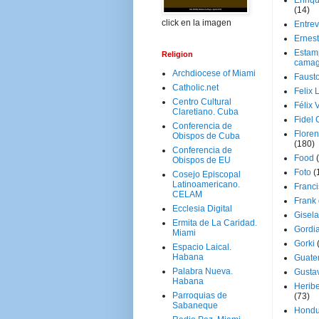
Enriq
(14)
click en la imagen
Entrev
Ernes
Estam
Religion
camag
Archdiocese of Miami
Faust
Catholic.net
Felix 
Centro Cultural
Félix 
Claretiano. Cuba
Fidel 
Conferencia de
Floren
Obispos de Cuba
(180)
Conferencia de
Food
Obispos de EU
Foto
(
Cosejo Episcopal
Latinoamericano.
Franci
CELAM
Frank
Ecclesia Digital
Gisel
Ermita de La Caridad.
Gordi
Miami
Gorki
Espacio Laical.
Habana
Guate
Palabra Nueva.
Gusta
Habana
Herib
Parroquias de
(73)
Sabaneque
Hondu