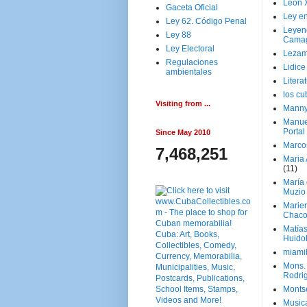
Leon 
Gaceta Oficial
Ley en
Ley 62. Código Penal
Leyen
Ley 88
Cama
Ley Electoral
Lezam
Regulaciones
Lidic
ambientales
Litera
los c
Visiting from ...
Manny
Manue
Portal
Since May 2010
Marco
7,468,251
Maria 
(11)
María
Muzio
Marie
Chaco
Matía
Huido
miami
Mons. 
Rodri
Monts
Music