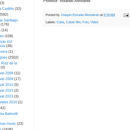
Profesor: Rolando Almirante
(3)
a Castillo
(32)
(592)
Posted by
Joaquin Estrada-Montalvan
at
8:18 AM
ar Santiago
Labels:
Cuba
,
Cuban film
,
Foto
,
Video
(176)
a
(14)
ies
(108)
icto XVI
cia
(36)
nera
(1)
güey
(2502)
 Ruiz de la
(3)
val 2008
(11)
val 2009
(17)
val 2010
(5)
val 2015
(2)
val 2023
(3)
vales 2010
(1)
(42)
ina Balinotti
tmas music
(23)
h
(1838)