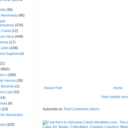
ue José Varona
ista
(39)
t Heminway
(90)
pas
üeyanas
(376)
o Canel
(12)
Luis Viera
(449)
Varela
(17)
Castro
(108)
cia Guglielmotti
(21)
10801)
sco I
(289)
 de Varona
(28)
a Baranda
(1)
Newer Post
Home
ano Lupi
(15)
View mobile vers
(14)
mala
(9)
Subscribe to:
Post Comments (Atom)
v
(23)
erto Hernandez
ras
(100)