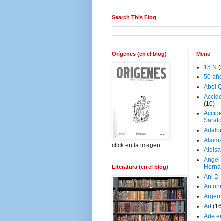
Search This Blog
Orígenes (en el blog)
Menu
15 N
(
50 añ
Abel Q
Accid
(10)
Accide
Sarat
Adalb
Alaim
click en la imagen
Aleisa
Angel
Herná
Literatura (en el blog)
Ani D
Antoni
Argen
Art
(1
Arte e