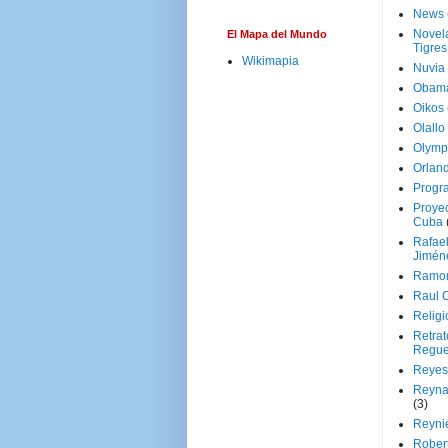
News
Novela
El Mapa del Mundo
Tigres
Wikimapia
Nuvia
Obam
Oikos
Olallo
Olymp
Orland
Progr
Proyec
Cuba
Rafae
Jimén
Ramon
Raul 
Religi
Retrat
Regue
Reyes
Reyna
(3)
Reynie
Rober