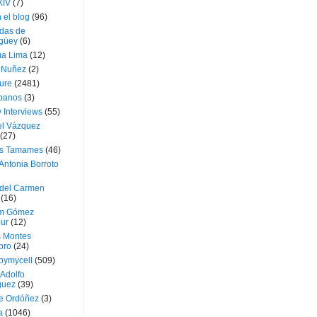
XIV
(7)
 el blog
(96)
das de
güey
(6)
a Lima
(12)
e Nuñez
(2)
ture
(2481)
ubanos
(3)
 Interviews
(55)
l Vázquez
(27)
s Tamames
(46)
Antonia Borroto
 del Carmen
(16)
m Gómez
ur
(12)
s Montes
bro
(24)
bymycell
(509)
Adolfo
guez
(39)
e Ordóñez
(3)
a
(1046)