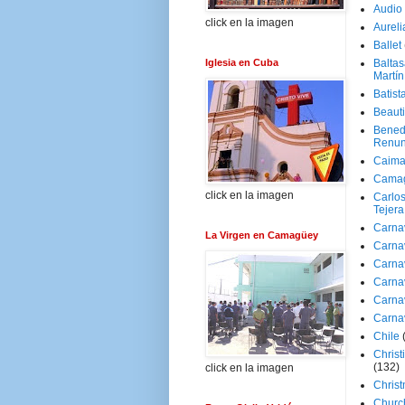
Audio
click en la imagen
Aureli
Ballet
Iglesia en Cuba
Baltas
Martín
Batist
Beaut
Bened
Renun
Caima
Cama
click en la imagen
Carlos
Tejera
Carna
La Virgen en Camagüey
Carna
Carna
Carna
Carna
Carna
Chile
Christ
(132)
click en la imagen
Chris
Churc