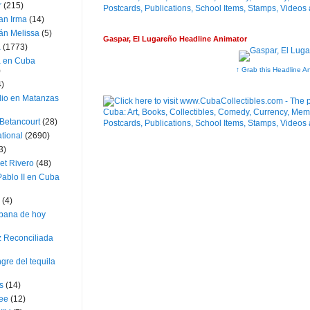
r
(215)
an Irma
(14)
án Melissa
(5)
Gaspar, El Lugareño Headline Animator
a
(1773)
a en Cuba
↑ Grab this Headline A
)
4)
dio en Matanzas
 Betancourt
(28)
ational
(2690)
3)
et Rivero
(48)
ablo II en Cuba
(4)
bana de hoy
z Reconciliada
gre del tequila
s
(14)
lee
(12)