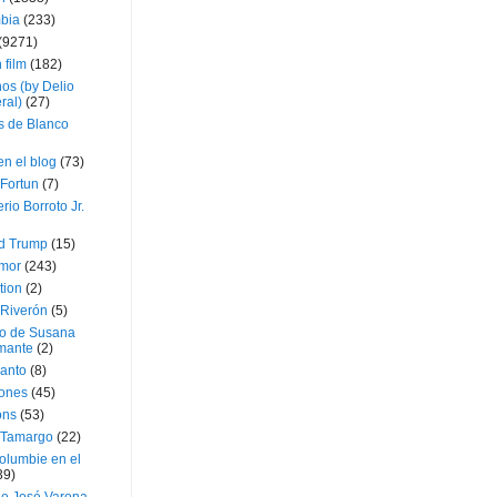
bia
(233)
(9271)
 film
(182)
os (by Delio
ral)
(27)
 de Blanco
en el blog
(73)
Fortun
(7)
rio Borroto Jr.
d Trump
(15)
Amor
(243)
tion
(2)
 Riverón
(5)
so de Susana
mante
(2)
canto
(8)
iones
(45)
ons
(53)
 Tamargo
(22)
olumbie en el
39)