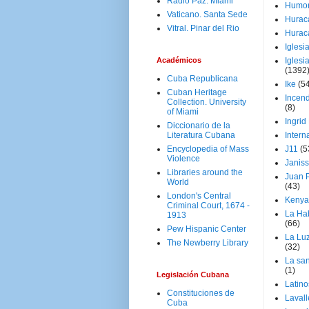
Radio Paz. Miami
Humo
Vaticano. Santa Sede
Hurac
Vitral. Pinar del Rio
Hurac
Iglesi
Académicos
Iglesi
(1392
Cuba Republicana
Ike
(5
Cuban Heritage
Incen
Collection. University
(8)
of Miami
Ingrid
Diccionario de la
Literatura Cubana
Intern
Encyclopedia of Mass
J11
(5
Violence
Janiss
Libraries around the
Juan P
World
(43)
London's Central
Kenya
Criminal Court, 1674 -
La Ha
1913
(66)
Pew Hispanic Center
La Lu
The Newberry Library
(32)
La san
(1)
Legislación Cubana
Latino
Constituciones de
Laval
Cuba