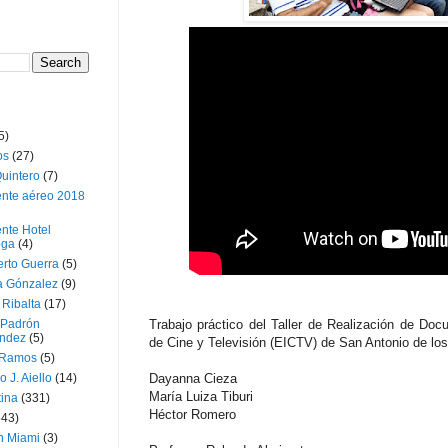
5)
os
(27)
uintero
(7)
ente aéreo 2018
nte Hotel
oga
(4)
erto Guerra
(5)
a Gónzalez
(9)
 Ribalta
(17)
 Padrón
Trabajo práctico del Taller de Realización de Doc
ndez
(5)
de Cine y Televisión (EICTV) de San Antonio de lo
 Ramos
(5)
o J. Aiello
(14)
Dayanna Cieza
María Luiza Tiburi
tina
(331)
Héctor Romero
643)
n Miami
(3)