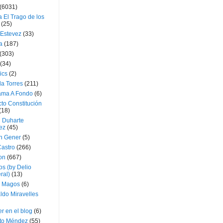
(6031)
 El Trago de los
(25)
 Estevez
(33)
a
(187)
(303)
(34)
ics
(2)
a Torres
(211)
ama A Fondo
(6)
to Constitución
(18)
l Duharte
ez
(45)
 Gener
(5)
Castro
(266)
on
(667)
os (by Delio
ral)
(13)
 Magos
(6)
ldo Miravelles
r en el blog
(6)
to Méndez
(55)