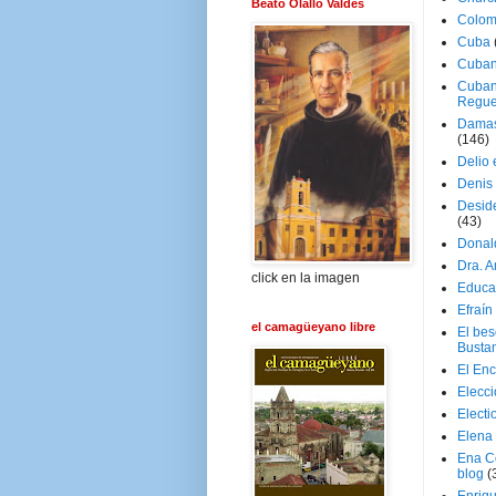
Beato Olallo Valdés
Colom
Cuba
Cuban
Cuban
Regue
Damas
(146)
Delio 
Denis 
Deside
(43)
Donal
Dra. 
click en la imagen
Educa
Efraín
el camagüeyano libre
El be
Busta
El En
Elecc
Electi
Elena
Ena C
blog
(