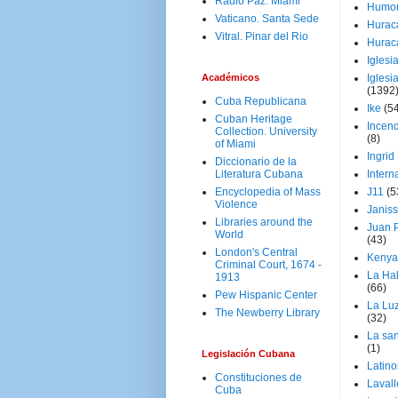
Radio Paz. Miami
Humo
Vaticano. Santa Sede
Hurac
Vitral. Pinar del Rio
Hurac
Iglesi
Académicos
Iglesi
(1392
Cuba Republicana
Ike
(5
Cuban Heritage
Incen
Collection. University
(8)
of Miami
Ingrid
Diccionario de la
Literatura Cubana
Intern
Encyclopedia of Mass
J11
(5
Violence
Janiss
Libraries around the
Juan P
World
(43)
London's Central
Kenya
Criminal Court, 1674 -
La Ha
1913
(66)
Pew Hispanic Center
La Lu
The Newberry Library
(32)
La san
(1)
Legislación Cubana
Latino
Constituciones de
Laval
Cuba