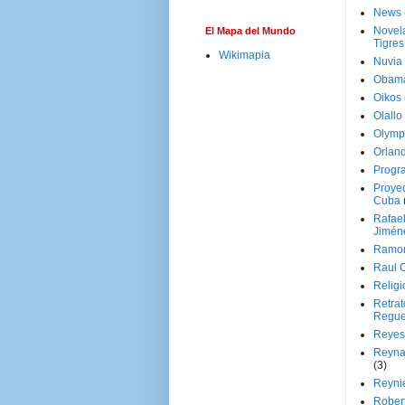
News
Novela
El Mapa del Mundo
Tigres
Wikimapia
Nuvia
Obam
Oikos
Olallo
Olymp
Orland
Progr
Proyec
Cuba
Rafae
Jimén
Ramon
Raul 
Religi
Retrat
Regue
Reyes
Reyna
(3)
Reynie
Rober