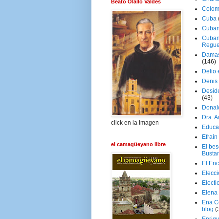
Beato Olallo Valdés
Colom
Cuba
Cuban
Cuban
Regue
Damas
(146)
Delio 
Denis 
Deside
(43)
Donal
Dra. 
click en la imagen
Educa
Efraín
el camagüeyano libre
El be
Busta
El En
Elecc
Electi
Elena
Ena C
blog
(