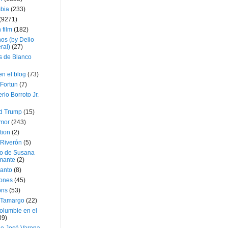
bia
(233)
(9271)
 film
(182)
os (by Delio
ral)
(27)
 de Blanco
en el blog
(73)
Fortun
(7)
rio Borroto Jr.
d Trump
(15)
Amor
(243)
tion
(2)
 Riverón
(5)
so de Susana
mante
(2)
canto
(8)
iones
(45)
ons
(53)
 Tamargo
(22)
olumbie en el
39)