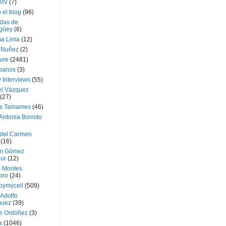
XIV
(7)
 el blog
(96)
das de
güey
(6)
a Lima
(12)
e Nuñez
(2)
ture
(2481)
ubanos
(3)
 Interviews
(55)
l Vázquez
(27)
s Tamames
(46)
Antonia Borroto
 del Carmen
(16)
m Gómez
ur
(12)
s Montes
bro
(24)
bymycell
(509)
Adolfo
guez
(39)
e Ordóñez
(3)
a
(1046)