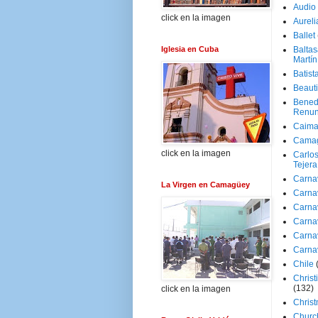
Audio
click en la imagen
Aureli
Ballet
Iglesia en Cuba
Baltas
Martín
Batist
Beaut
Bened
Renun
Caima
Cama
click en la imagen
Carlos
Tejera
Carna
La Virgen en Camagüey
Carna
Carna
Carna
Carna
Carna
Chile
Christ
(132)
click en la imagen
Chris
Churc