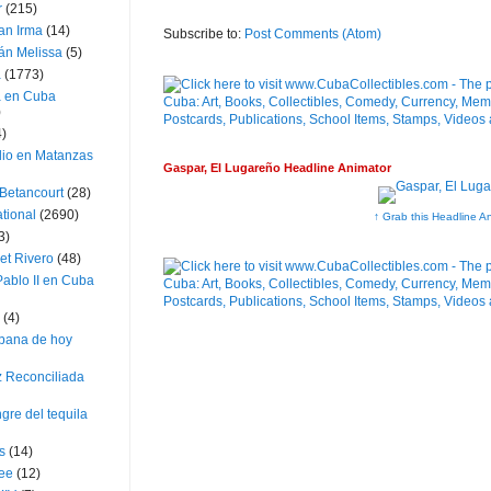
r
(215)
an Irma
(14)
Subscribe to:
Post Comments (Atom)
án Melissa
(5)
a
(1773)
a en Cuba
)
4)
dio en Matanzas
Gaspar, El Lugareño Headline Animator
 Betancourt
(28)
ational
(2690)
↑ Grab this Headline A
3)
et Rivero
(48)
ablo II en Cuba
(4)
bana de hoy
z Reconciliada
gre del tequila
s
(14)
lee
(12)