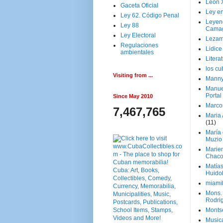
Leon 
Gaceta Oficial
Ley en
Ley 62. Código Penal
Leyen
Ley 88
Cama
Ley Electoral
Lezam
Regulaciones
Lidic
ambientales
Litera
los c
Visiting from ...
Manny
Manue
Portal
Since May 2010
Marco
7,467,765
Maria 
(11)
María
Muzio
Marie
Chaco
Matía
Huido
miami
Mons. 
Rodri
Monts
Music