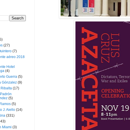
5)
os
(27)
uintero
(7)
ente aéreo 2018
nte Hotel
oga
(4)
erto Guerra
(5)
a Gónzalez
(9)
 Ribalta
(17)
 Padrón
ndez
(5)
 Ramos
(5)
o J. Aiello
(14)
tina
(331)
643)
n Miami
(3)