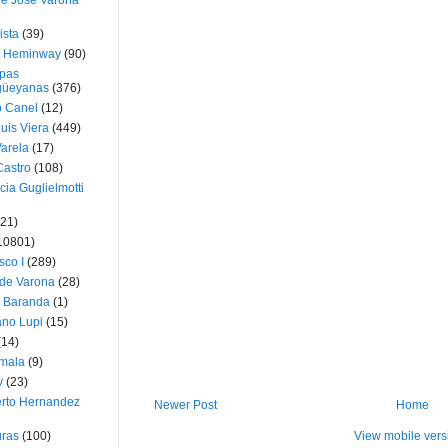
ue José Varona
ista
(39)
t Heminway
(90)
pas
üeyanas
(376)
o Canel
(12)
Luis Viera
(449)
Varela
(17)
Castro
(108)
cia Guglielmotti
(21)
10801)
sco I
(289)
 de Varona
(28)
a Baranda
(1)
ano Lupi
(15)
(14)
mala
(9)
v
(23)
erto Hernandez
Newer Post
Home
View mobile vers
ras
(100)