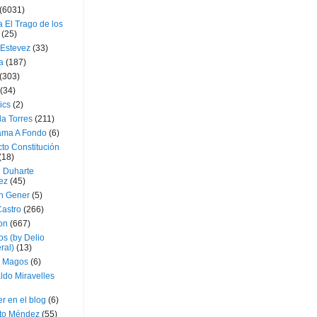
(6031)
 El Trago de los
(25)
 Estevez
(33)
a
(187)
(303)
(34)
ics
(2)
a Torres
(211)
ama A Fondo
(6)
to Constitución
(18)
l Duharte
ez
(45)
 Gener
(5)
Castro
(266)
on
(667)
os (by Delio
ral)
(13)
 Magos
(6)
ldo Miravelles
r en el blog
(6)
to Méndez
(55)