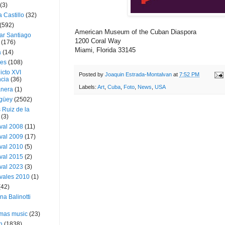
(3)
a Castillo
(32)
(592)
American Museum of the Cuban Diaspora
ar Santiago
1200 Coral Way
(176)
Miami, Florida 33145
a
(14)
ies
(108)
icto XVI
Posted by
Joaquin Estrada-Montalvan
at
7:52 PM
cia
(36)
Labels:
Art
,
Cuba
,
Foto
,
News
,
USA
nera
(1)
güey
(2502)
 Ruiz de la
(3)
val 2008
(11)
val 2009
(17)
val 2010
(5)
val 2015
(2)
val 2023
(3)
vales 2010
(1)
(42)
ina Balinotti
tmas music
(23)
h
(1838)