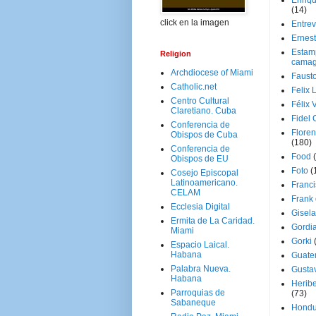
Enriq
(14)
click en la imagen
Entrev
Ernes
Estam
Religion
camag
Archdiocese of Miami
Faust
Catholic.net
Felix 
Centro Cultural
Félix 
Claretiano. Cuba
Fidel 
Conferencia de
Floren
Obispos de Cuba
(180)
Conferencia de
Food
Obispos de EU
Foto
(
Cosejo Episcopal
Latinoamericano.
Franci
CELAM
Frank
Ecclesia Digital
Gisel
Ermita de La Caridad.
Gordi
Miami
Gorki
Espacio Laical.
Habana
Guate
Palabra Nueva.
Gusta
Habana
Herib
Parroquias de
(73)
Sabaneque
Hondu