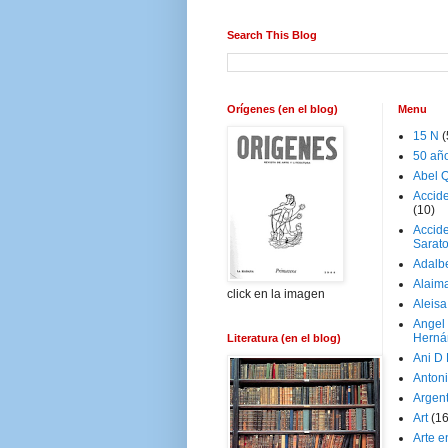
Search This Blog
Orígenes (en el blog)
Menu
15 N
(
50 añ
Abel Q
Accid
(10)
Accide
Sarat
Adalb
Alaim
click en la imagen
Aleisa
Angel
Herná
Literatura (en el blog)
Ani D
Antoni
Argen
Art
(1
Arte e