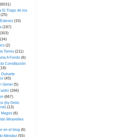
(6031)
 El Trago de los
(25)
 Estevez
(33)
a
(187)
(303)
(34)
ics
(2)
a Torres
(211)
ama A Fondo
(6)
to Constitución
(18)
l Duharte
ez
(45)
 Gener
(5)
Castro
(266)
on
(667)
os (by Delio
ral)
(13)
 Magos
(6)
ldo Miravelles
r en el blog
(6)
to Méndez
(55)