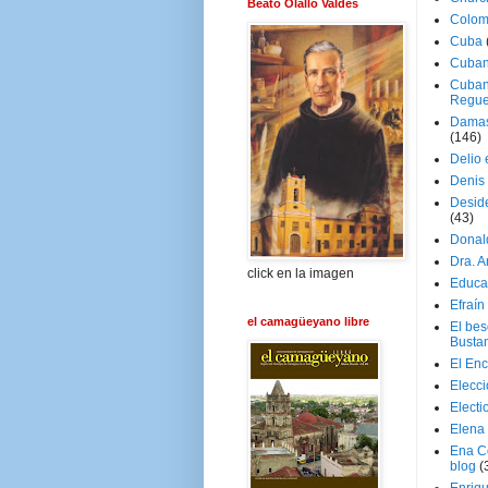
Beato Olallo Valdés
Colom
Cuba
Cuban
Cuban
Regue
Damas
(146)
Delio 
Denis 
Deside
(43)
Donal
Dra. 
click en la imagen
Educa
Efraín
el camagüeyano libre
El be
Busta
El En
Elecc
Electi
Elena
Ena C
blog
(