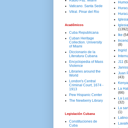
Radio Paz. Miami
Humo
Vaticano. Santa Sede
Hurac
Vitral. Pinar del Rio
Hurac
Iglesi
Académicos
Iglesi
(1392
Cuba Republicana
Ike
(5
Cuban Heritage
Incen
Collection. University
(8)
of Miami
Ingrid
Diccionario de la
Literatura Cubana
Intern
Encyclopedia of Mass
J11
(5
Violence
Janiss
Libraries around the
Juan P
World
(43)
London's Central
Kenya
Criminal Court, 1674 -
La Ha
1913
(66)
Pew Hispanic Center
La Lu
The Newberry Library
(32)
La san
(1)
Legislación Cubana
Latino
Constituciones de
Laval
Cuba