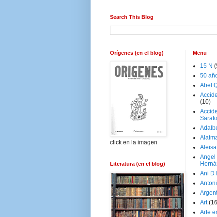
Search This Blog
Orígenes (en el blog)
Menu
15 N
(
50 añ
Abel Q
Accid
(10)
Accide
Sarat
Adalb
Alaim
click en la imagen
Aleisa
Angel
Herná
Literatura (en el blog)
Ani D
Antoni
Argen
Art
(1
Arte e