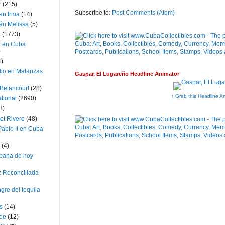
r
(215)
Subscribe to:
Post Comments (Atom)
an Irma
(14)
án Melissa
(5)
a
(1773)
a en Cuba
)
4)
dio en Matanzas
Gaspar, El Lugareño Headline Animator
 Betancourt
(28)
↑ Grab this Headline A
ational
(2690)
3)
et Rivero
(48)
ablo II en Cuba
(4)
bana de hoy
z Reconciliada
gre del tequila
s
(14)
lee
(12)