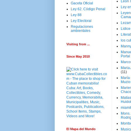
Leon 
Gaceta Oficial
Ley en
Ley 62. Código Penal
Leyen
Ley 88
Cama
Ley Electoral
Lezam
Regulaciones
Lidic
ambientales
Litera
los c
Visiting from ...
Manny
Manue
Portal
Since May 2010
Marco
Maria 
(11)
María
Muzio
Marie
Chaco
Matía
Huido
miami
Mons. 
Rodri
Monts
El Mapa del Mundo
Music