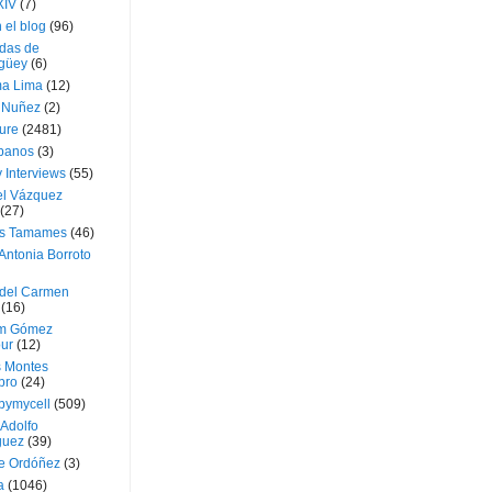
XIV
(7)
 el blog
(96)
das de
güey
(6)
a Lima
(12)
e Nuñez
(2)
ture
(2481)
ubanos
(3)
 Interviews
(55)
l Vázquez
(27)
s Tamames
(46)
Antonia Borroto
 del Carmen
(16)
m Gómez
ur
(12)
s Montes
bro
(24)
bymycell
(509)
Adolfo
guez
(39)
e Ordóñez
(3)
a
(1046)