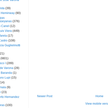
ue José Varona
ista
(39)
t Heminway
(90)
pas
üeyanas
(376)
o Canel
(12)
Luis Viera
(449)
Varela
(17)
Castro
(108)
cia Guglielmotti
(21)
10801)
sco I
(289)
 de Varona
(28)
a Baranda
(1)
ano Lupi
(15)
(14)
mala
(9)
v
(23)
Newer Post
Home
erto Hernandez
View mobile vers
ras
(100)