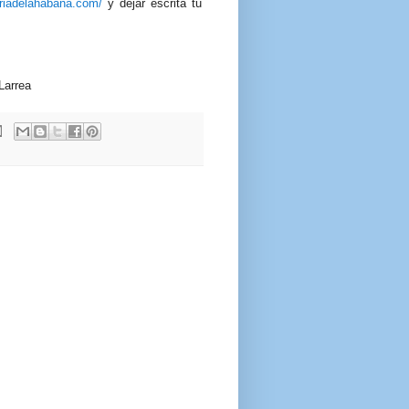
riadelahabana.com/
y dejar escrita tu
Larrea