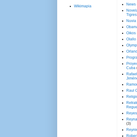
News
Wikimapia
Novela
Tigres
Nuvia
Obam
Oikos
Olallo
Olymp
Orland
Progr
Proyec
Cuba
Rafae
Jimén
Ramon
Raul 
Religi
Retrat
Regue
Reyes
Reyna
(3)
Reynie
Rober