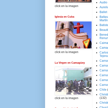
Audio
click en la imagen
Aureli
Ballet
Iglesia en Cuba
Baltas
Martín
Batist
Beaut
Bened
Renun
Caima
Cama
click en la imagen
Carlos
Tejera
Carna
La Virgen en Camagüey
Carna
Carna
Carna
Carna
Carna
Chile
Christ
(132)
click en la imagen
Chris
Churc