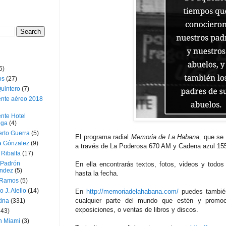
5)
os
(27)
uintero
(7)
ente aéreo 2018
nte Hotel
oga
(4)
erto Guerra
(5)
El programa radial
Memoria de La Habana,
que se 
a Gónzalez
(9)
a través de La Poderosa 670 AM y Cadena azul 155
 Ribalta
(17)
 Padrón
En ella encontrarás textos, fotos, videos y todos
ndez
(5)
hasta la fecha.
 Ramos
(5)
o J. Aiello
(14)
En
http://memoriadelahabana.com/
puedes también
cualquier parte del mundo que estén y promoci
tina
(331)
exposiciones, o ventas de libros y discos.
643)
n Miami
(3)