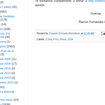
Te invitamos cordialmente a entrar a
http://memo
(3)
opinión.
a Castillo
(32)
(592)
Gracias.
ar Santiago
(176)
Ramón Fernández-
a
(14)
ies
(108)
Posted by
Joaquin Estrada-Montalvan
at
10:45 AM
icto XVI
cia
(36)
Labels:
Cuba
,
Foto
,
News
,
USA
nera
(1)
güey
(2502)
 Ruiz de la
(3)
val 2008
(11)
val 2009
(17)
val 2010
(5)
val 2015
(2)
val 2023
(3)
vales 2010
(1)
(42)
ina Balinotti
tmas music
(23)
h
(1838)