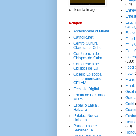
Enriq
(14)
click en la imagen
Entrev
Ernes
Estam
Religion
camag
Archdiocese of Miami
Faust
Catholic.net
Felix 
Centro Cultural
Félix 
Claretiano. Cuba
Fidel 
Conferencia de
Floren
Obispos de Cuba
(180)
Conferencia de
Food
Obispos de EU
Foto
(
Cosejo Episcopal
Latinoamericano.
Franci
CELAM
Frank
Ecclesia Digital
Gisel
Ermita de La Caridad.
Gordi
Miami
Gorki
Espacio Laical.
Habana
Guate
Palabra Nueva.
Gusta
Habana
Herib
Parroquias de
(73)
Sabaneque
Hondu