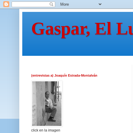
Gaspar, El L
(entrevistas a) Joaquín Estrada-Montalván
click en la imagen