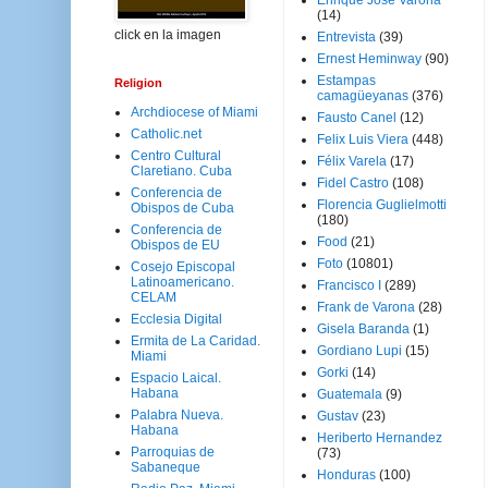
Enrique José Varona
(14)
click en la imagen
Entrevista
(39)
Ernest Heminway
(90)
Estampas
Religion
camagüeyanas
(376)
Archdiocese of Miami
Fausto Canel
(12)
Catholic.net
Felix Luis Viera
(448)
Centro Cultural
Félix Varela
(17)
Claretiano. Cuba
Fidel Castro
(108)
Conferencia de
Florencia Guglielmotti
Obispos de Cuba
(180)
Conferencia de
Food
(21)
Obispos de EU
Foto
(10801)
Cosejo Episcopal
Latinoamericano.
Francisco I
(289)
CELAM
Frank de Varona
(28)
Ecclesia Digital
Gisela Baranda
(1)
Ermita de La Caridad.
Gordiano Lupi
(15)
Miami
Gorki
(14)
Espacio Laical.
Habana
Guatemala
(9)
Palabra Nueva.
Gustav
(23)
Habana
Heriberto Hernandez
Parroquias de
(73)
Sabaneque
Honduras
(100)