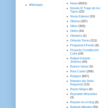
News
(6031)
Wikimapia
Novela El Trago de los
Tigres
(25)
Nuvia Estevez
(33)
Obama
(187)
Oikos
(303)
Olallo
(34)
Olympics
(2)
Orlanda Torres
(211)
Programa A Fondo
(6)
Proyecto Constitución
Cuba
(18)
Rafael Duharte
Jiménez
(45)
Ramon Gener
(5)
Raul Castro
(266)
Religion
(667)
Retratos (by Delio
Regueral)
(13)
Reyes Magos
(6)
Reynaldo Miravelles
(3)
Reynier en el blog
(6)
Roberto Méndez
(55)