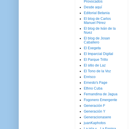
Provocados
Desde aquí
Editorial Betania
El blog de Carlos
Manuel Pérez
El blog de Iván de la
Nuez
El blog de Josan
Caballero
El Exegeta
El Imparcial Digital
El Parque Trillo
El sitio de Laz
El Tono de la Voz
Enrisco
Ernesto's Page
Ethno Cuba
Fernandina de Jagua
Fogonero Emergente
Generación F
Generación Y
Generacionasere
juanKaphotos
La isla y ...La Espina