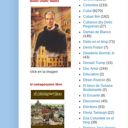
Beato Olallo Valdés
Colombia
(233)
Cuba
(9270)
Cuban film
(182)
Cubanos (by Delio
Regueral)
(27)
Damas de Blanco
(146)
Delio en el blog
(73)
Denis Fortun
(7)
Desiderio Borroto Jr.
(43)
Donald Trump
(15)
Dra. Amor
(244)
click en la imagen
Education
(2)
Efraín Riverón
(5)
el camagüeyano libre
El beso de Susana
Bustamante
(2)
El Encanto
(8)
Elecciones
(45)
Elections
(53)
Elena Tamargo
(22)
Ena Columbie en el
blog
(39)