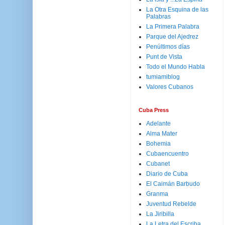
La Otra Esquina de las
Palabras
La Primera Palabra
Parque del Ajedrez
Penúltimos días
Punt de Vista
Todo el Mundo Habla
tumiamiblog
Valores Cubanos
Cuba Press
Adelante
Alma Mater
Bohemia
Cubaencuentro
Cubanet
Diario de Cuba
El Caimán Barbudo
Granma
Juventud Rebelde
La Jiribilla
La Letra del Escriba