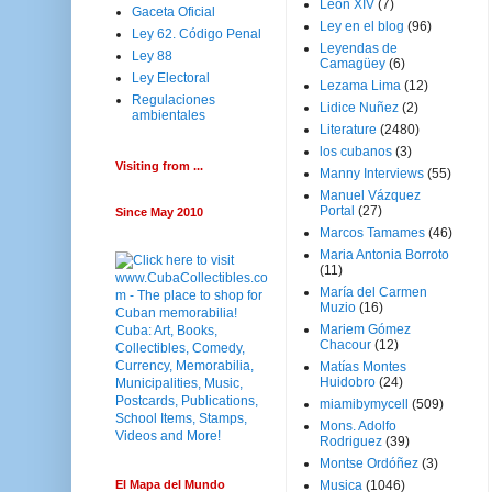
Leon XIV
(7)
Gaceta Oficial
Ley en el blog
(96)
Ley 62. Código Penal
Leyendas de
Ley 88
Camagüey
(6)
Ley Electoral
Lezama Lima
(12)
Regulaciones
Lidice Nuñez
(2)
ambientales
Literature
(2480)
los cubanos
(3)
Visiting from ...
Manny Interviews
(55)
Manuel Vázquez
Portal
(27)
Since May 2010
Marcos Tamames
(46)
Maria Antonia Borroto
(11)
María del Carmen
Muzio
(16)
Mariem Gómez
Chacour
(12)
Matías Montes
Huidobro
(24)
miamibymycell
(509)
Mons. Adolfo
Rodriguez
(39)
Montse Ordóñez
(3)
El Mapa del Mundo
Musica
(1046)