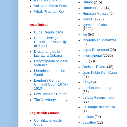
Radio Paz. Miami
Humor
(215)
Vaticano. Santa Sede
Huracan Irma
(14)
Vitral. Pinar del Rio
Huracán Melissa
(5)
Iglesia
(1773)
Académicos
Iglesia en Cuba
(1392)
Cuba Republicana
Ike
(54)
Cuban Heritage
Incendio en Matanzas
Collection. University
(8)
of Miami
Ingrid Betancourt
(28)
Diccionario de la
Literatura Cubana
International
(2690)
Encyclopedia of Mass
J11
(53)
Violence
Janisset Rivero
(48)
Libraries around the
Juan Pablo II en Cuba
World
(43)
London's Central
Kenya
(4)
Criminal Court, 1674 -
La Habana de hoy
1913
(66)
Pew Hispanic Center
La Luz Reconciliada
The Newberry Library
(32)
La sangre del tequila
(1)
Legislación Cubana
Latinos
(14)
Constituciones de
Lavallee
(12)
Cuba