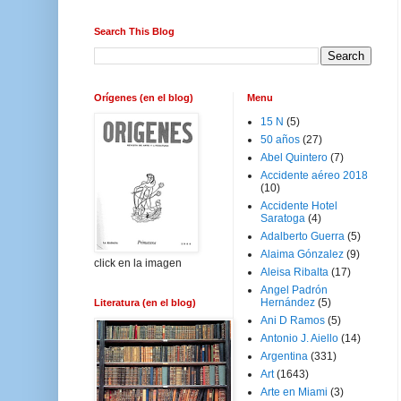
Search This Blog
Orígenes (en el blog)
Menu
15 N
(5)
50 años
(27)
Abel Quintero
(7)
Accidente aéreo 2018
(10)
Accidente Hotel
Saratoga
(4)
Adalberto Guerra
(5)
Alaima Gónzalez
(9)
click en la imagen
Aleisa Ribalta
(17)
Angel Padrón
Hernández
(5)
Literatura (en el blog)
Ani D Ramos
(5)
Antonio J. Aiello
(14)
Argentina
(331)
Art
(1643)
Arte en Miami
(3)