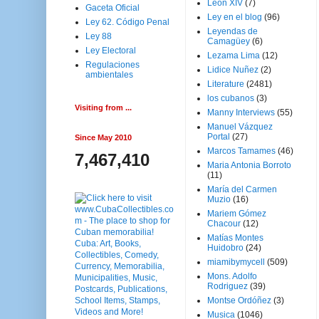
Leon XIV
(7)
Gaceta Oficial
Ley en el blog
(96)
Ley 62. Código Penal
Leyendas de
Ley 88
Camagüey
(6)
Ley Electoral
Lezama Lima
(12)
Regulaciones
Lidice Nuñez
(2)
ambientales
Literature
(2481)
los cubanos
(3)
Visiting from ...
Manny Interviews
(55)
Manuel Vázquez
Portal
(27)
Since May 2010
Marcos Tamames
(46)
7,467,410
Maria Antonia Borroto
(11)
María del Carmen
Muzio
(16)
Mariem Gómez
Chacour
(12)
Matías Montes
Huidobro
(24)
miamibymycell
(509)
Mons. Adolfo
Rodriguez
(39)
Montse Ordóñez
(3)
Musica
(1046)