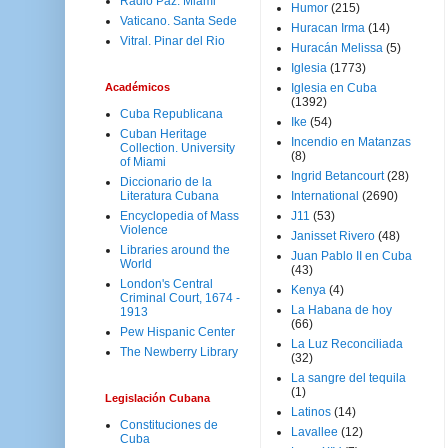
Radio Paz. Miami
Humor
(215)
Vaticano. Santa Sede
Huracan Irma
(14)
Vitral. Pinar del Rio
Huracán Melissa
(5)
Iglesia
(1773)
Académicos
Iglesia en Cuba
(1392)
Cuba Republicana
Ike
(54)
Cuban Heritage
Incendio en Matanzas
Collection. University
(8)
of Miami
Ingrid Betancourt
(28)
Diccionario de la
Literatura Cubana
International
(2690)
Encyclopedia of Mass
J11
(53)
Violence
Janisset Rivero
(48)
Libraries around the
Juan Pablo II en Cuba
World
(43)
London's Central
Kenya
(4)
Criminal Court, 1674 -
La Habana de hoy
1913
(66)
Pew Hispanic Center
La Luz Reconciliada
The Newberry Library
(32)
La sangre del tequila
(1)
Legislación Cubana
Latinos
(14)
Constituciones de
Lavallee
(12)
Cuba