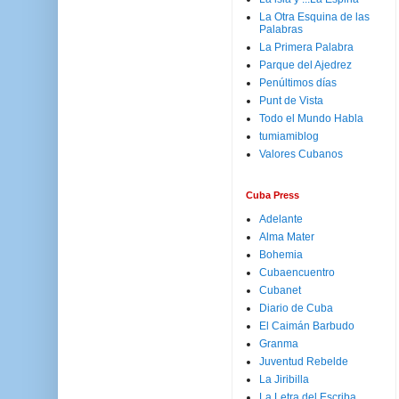
La Otra Esquina de las
Palabras
La Primera Palabra
Parque del Ajedrez
Penúltimos días
Punt de Vista
Todo el Mundo Habla
tumiamiblog
Valores Cubanos
Cuba Press
Adelante
Alma Mater
Bohemia
Cubaencuentro
Cubanet
Diario de Cuba
El Caimán Barbudo
Granma
Juventud Rebelde
La Jiribilla
La Letra del Escriba