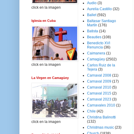
Audio
(3)
click en la imagen
Aurelia Castillo
(32)
Ballet
(592)
Iglesia en Cuba
Baltasar Santiago
Martín
(176)
Batista
(14)
Beauties
(108)
Benedicto XVI
Renuncia
(36)
Caimanera
(1)
Camagüey
(2502)
click en la imagen
Carlos Ruiz de la
Tejera
(3)
Carnaval 2008
(11)
La Virgen en Camagüey
Carnaval 2009
(17)
Carnaval 2010
(5)
Carnaval 2015
(2)
Carnaval 2023
(3)
Carnavales 2010
(1)
Chile
(42)
Christina Balinotti
(132)
click en la imagen
Christmas music
(23)
Church
(1838)