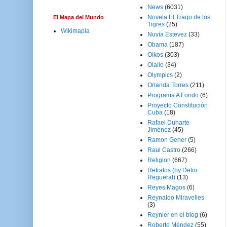
News
(6031)
Novela El Trago de los
El Mapa del Mundo
Tigres
(25)
Wikimapia
Nuvia Estevez
(33)
Obama
(187)
Oikos
(303)
Olallo
(34)
Olympics
(2)
Orlanda Torres
(211)
Programa A Fondo
(6)
Proyecto Constitución
Cuba
(18)
Rafael Duharte
Jiménez
(45)
Ramon Gener
(5)
Raul Castro
(266)
Religion
(667)
Retratos (by Delio
Regueral)
(13)
Reyes Magos
(6)
Reynaldo Miravelles
(3)
Reynier en el blog
(6)
Roberto Méndez
(55)