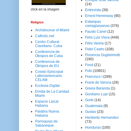
Enrique José Varona
(14)
click en la imagen
Entrevista
(39)
Ernest Heminway
(90)
Estampas
Religion
camagüeyanas
(376)
Archdiocese of Miami
Fausto Canel
(12)
Catholic.net
Felix Luis Viera
(449)
Centro Cultural
Félix Varela
(17)
Claretiano. Cuba
Fidel Castro
(108)
Conferencia de
Florencia Guglielmotti
Obispos de Cuba
(180)
Conferencia de
Food
(21)
Obispos de EU
Foto
(10801)
Cosejo Episcopal
Latinoamericano.
Francisco I
(289)
CELAM
Frank de Varona
(28)
Ecclesia Digital
Gisela Baranda
(1)
Ermita de La Caridad.
Gordiano Lupi
(15)
Miami
Gorki
(14)
Espacio Laical.
Habana
Guatemala
(9)
Palabra Nueva.
Gustav
(23)
Habana
Heriberto Hernandez
Parroquias de
(73)
Sabaneque
Honduras
(100)