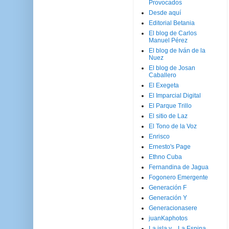
Provocados
Desde aquí
Editorial Betania
El blog de Carlos
Manuel Pérez
El blog de Iván de la
Nuez
El blog de Josan
Caballero
El Exegeta
El Imparcial Digital
El Parque Trillo
El sitio de Laz
El Tono de la Voz
Enrisco
Ernesto's Page
Ethno Cuba
Fernandina de Jagua
Fogonero Emergente
Generación F
Generación Y
Generacionasere
juanKaphotos
La isla y ...La Espina