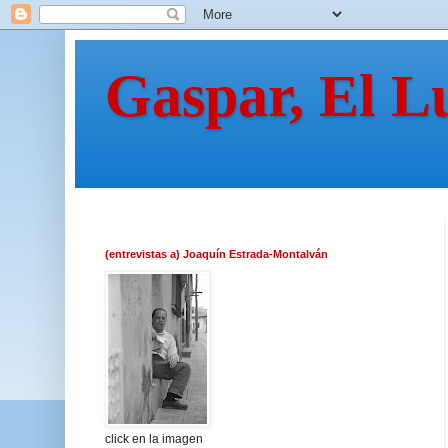
Gaspar, El L
(entrevistas a) Joaquín Estrada-Montalván
click en la imagen