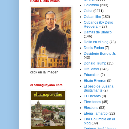
Beato Olallo Valdés
Colombia
(233)
Cuba
(9271)
Cuban film
(182)
Cubanos (by Delio
Regueral)
(27)
Damas de Blanco
(146)
Delio en el blog
(73)
Denis Fortun
(7)
Desiderio Borroto Jr.
(43)
Donald Trump
(15)
Dra. Amor
(243)
click en la imagen
Education
(2)
Efraín Riverón
(5)
el camagüeyano libre
El beso de Susana
Bustamante
(2)
El Encanto
(8)
Elecciones
(45)
Elections
(53)
Elena Tamargo
(22)
Ena Columbie en el
blog
(39)