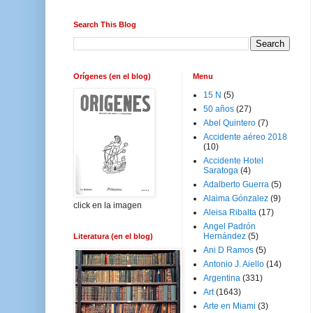
Search This Blog
Orígenes (en el blog)
Menu
15 N
(5)
50 años
(27)
Abel Quintero
(7)
Accidente aéreo 2018
(10)
Accidente Hotel
Saratoga
(4)
Adalberto Guerra
(5)
Alaima Gónzalez
(9)
click en la imagen
Aleisa Ribalta
(17)
Angel Padrón
Hernández
(5)
Literatura (en el blog)
Ani D Ramos
(5)
Antonio J. Aiello
(14)
Argentina
(331)
Art
(1643)
Arte en Miami
(3)