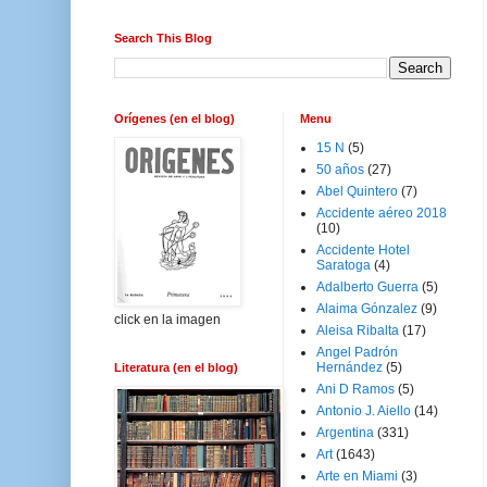
Search This Blog
Orígenes (en el blog)
Menu
15 N
(5)
50 años
(27)
Abel Quintero
(7)
Accidente aéreo 2018
(10)
Accidente Hotel
Saratoga
(4)
Adalberto Guerra
(5)
Alaima Gónzalez
(9)
click en la imagen
Aleisa Ribalta
(17)
Angel Padrón
Hernández
(5)
Literatura (en el blog)
Ani D Ramos
(5)
Antonio J. Aiello
(14)
Argentina
(331)
Art
(1643)
Arte en Miami
(3)