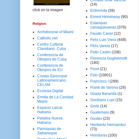
Enrique José Varona
(14)
click en la imagen
Entrevista
(39)
Ernest Heminway
(90)
Estampas
Religion
camagüeyanas
(376)
Archdiocese of Miami
Fausto Canel
(12)
Catholic.net
Felix Luis Viera
(448)
Centro Cultural
Félix Varela
(17)
Claretiano. Cuba
Fidel Castro
(108)
Conferencia de
Florencia Guglielmotti
Obispos de Cuba
(180)
Conferencia de
Food
(21)
Obispos de EU
Foto
(10801)
Cosejo Episcopal
Latinoamericano.
Francisco I
(289)
CELAM
Frank de Varona
(28)
Ecclesia Digital
Gisela Baranda
(1)
Ermita de La Caridad.
Gordiano Lupi
(15)
Miami
Gorki
(14)
Espacio Laical.
Habana
Guatemala
(9)
Palabra Nueva.
Gustav
(23)
Habana
Heriberto Hernandez
Parroquias de
(73)
Sabaneque
Honduras
(100)