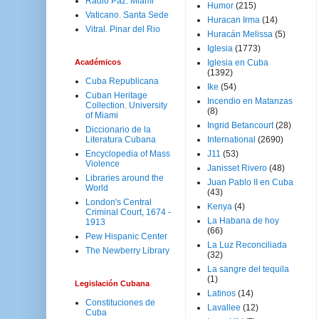
Radio Paz. Miami
Humor
(215)
Vaticano. Santa Sede
Huracan Irma
(14)
Vitral. Pinar del Rio
Huracán Melissa
(5)
Iglesia
(1773)
Académicos
Iglesia en Cuba
(1392)
Cuba Republicana
Ike
(54)
Cuban Heritage
Incendio en Matanzas
Collection. University
(8)
of Miami
Ingrid Betancourt
(28)
Diccionario de la
Literatura Cubana
International
(2690)
Encyclopedia of Mass
J11
(53)
Violence
Janisset Rivero
(48)
Libraries around the
Juan Pablo II en Cuba
World
(43)
London's Central
Kenya
(4)
Criminal Court, 1674 -
La Habana de hoy
1913
(66)
Pew Hispanic Center
La Luz Reconciliada
The Newberry Library
(32)
La sangre del tequila
(1)
Legislación Cubana
Latinos
(14)
Constituciones de
Lavallee
(12)
Cuba