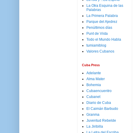
La Otra Esquina de las
Palabras
La Primera Palabra
Parque del Ajedrez
Penúltimos días
Punt de Vista
Todo el Mundo Habla
tumiamiblog
Valores Cubanos
Cuba Press
Adelante
Alma Mater
Bohemia
Cubaencuentro
Cubanet
Diario de Cuba
El Caimán Barbudo
Granma
Juventud Rebelde
La Jiribilla
La Letra del Escriba