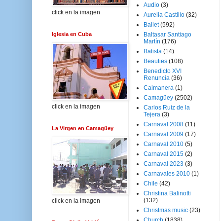
Audio
(3)
click en la imagen
Aurelia Castillo
(32)
Ballet
(592)
Iglesia en Cuba
Baltasar Santiago
Martín
(176)
Batista
(14)
Beauties
(108)
Benedicto XVI
Renuncia
(36)
Caimanera
(1)
Camagüey
(2502)
click en la imagen
Carlos Ruiz de la
Tejera
(3)
Carnaval 2008
(11)
La Virgen en Camagüey
Carnaval 2009
(17)
Carnaval 2010
(5)
Carnaval 2015
(2)
Carnaval 2023
(3)
Carnavales 2010
(1)
Chile
(42)
Christina Balinotti
(132)
click en la imagen
Christmas music
(23)
Church
(1838)