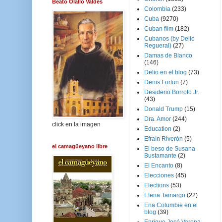
Beato Olallo Valdés
Colombia
(233)
Cuba
(9270)
Cuban film
(182)
Cubanos (by Delio
Regueral)
(27)
Damas de Blanco
(146)
Delio en el blog
(73)
Denis Fortun
(7)
Desiderio Borroto Jr.
(43)
Donald Trump
(15)
Dra. Amor
(244)
click en la imagen
Education
(2)
Efraín Riverón
(5)
el camagüeyano libre
El beso de Susana
Bustamante
(2)
El Encanto
(8)
Elecciones
(45)
Elections
(53)
Elena Tamargo
(22)
Ena Columbie en el
blog
(39)