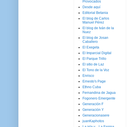
Provocados
Desde aquí
Editorial Betania
El blog de Carlos
Manuel Pérez
El blog de Iván de la
Nuez
El blog de Josan
Caballero
El Exegeta
El Imparcial Digital
El Parque Trillo
El sitio de Laz
El Tono de la Voz
Enrisco
Ernesto's Page
Ethno Cuba
Fernandina de Jagua
Fogonero Emergente
Generación F
Generación Y
Generacionasere
juanKaphotos
La isla y ...La Espina