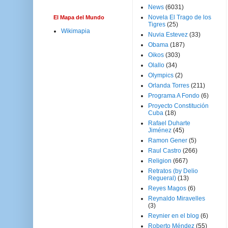
News
(6031)
Novela El Trago de los
El Mapa del Mundo
Tigres
(25)
Wikimapia
Nuvia Estevez
(33)
Obama
(187)
Oikos
(303)
Olallo
(34)
Olympics
(2)
Orlanda Torres
(211)
Programa A Fondo
(6)
Proyecto Constitución
Cuba
(18)
Rafael Duharte
Jiménez
(45)
Ramon Gener
(5)
Raul Castro
(266)
Religion
(667)
Retratos (by Delio
Regueral)
(13)
Reyes Magos
(6)
Reynaldo Miravelles
(3)
Reynier en el blog
(6)
Roberto Méndez
(55)