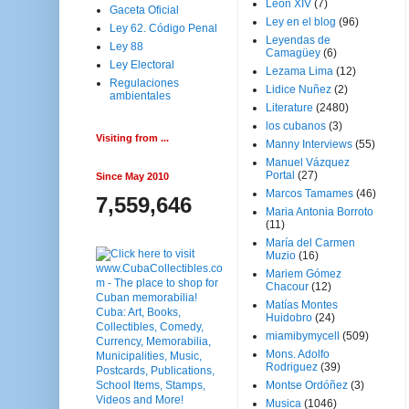
Leon XIV
(7)
Gaceta Oficial
Ley en el blog
(96)
Ley 62. Código Penal
Leyendas de
Ley 88
Camagüey
(6)
Ley Electoral
Lezama Lima
(12)
Regulaciones
Lidice Nuñez
(2)
ambientales
Literature
(2480)
los cubanos
(3)
Visiting from ...
Manny Interviews
(55)
Manuel Vázquez
Portal
(27)
Since May 2010
Marcos Tamames
(46)
7,559,646
Maria Antonia Borroto
(11)
María del Carmen
Muzio
(16)
Mariem Gómez
Chacour
(12)
Matías Montes
Huidobro
(24)
miamibymycell
(509)
Mons. Adolfo
Rodriguez
(39)
Montse Ordóñez
(3)
Musica
(1046)