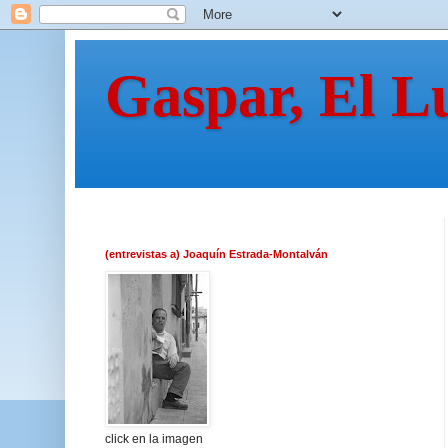
Gaspar, El L
(entrevistas a) Joaquín Estrada-Montalván
click en la imagen