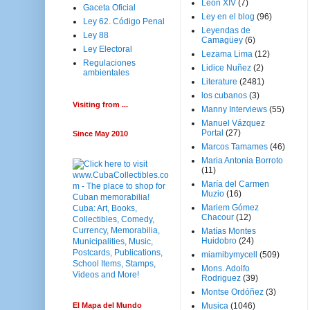
Leon XIV
(7)
Gaceta Oficial
Ley en el blog
(96)
Ley 62. Código Penal
Leyendas de
Ley 88
Camagüey
(6)
Ley Electoral
Lezama Lima
(12)
Regulaciones
Lidice Nuñez
(2)
ambientales
Literature
(2481)
los cubanos
(3)
Visiting from ...
Manny Interviews
(55)
Manuel Vázquez
Portal
(27)
Since May 2010
Marcos Tamames
(46)
Maria Antonia Borroto
(11)
María del Carmen
Muzio
(16)
Mariem Gómez
Chacour
(12)
Matías Montes
Huidobro
(24)
miamibymycell
(509)
Mons. Adolfo
Rodriguez
(39)
Montse Ordóñez
(3)
El Mapa del Mundo
Musica
(1046)