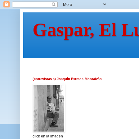
Gaspar, El L
(entrevistas a) Joaquín Estrada-Montalván
click en la imagen