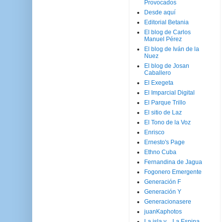
Provocados
Desde aquí
Editorial Betania
El blog de Carlos
Manuel Pérez
El blog de Iván de la
Nuez
El blog de Josan
Caballero
El Exegeta
El Imparcial Digital
El Parque Trillo
El sitio de Laz
El Tono de la Voz
Enrisco
Ernesto's Page
Ethno Cuba
Fernandina de Jagua
Fogonero Emergente
Generación F
Generación Y
Generacionasere
juanKaphotos
La isla y ...La Espina