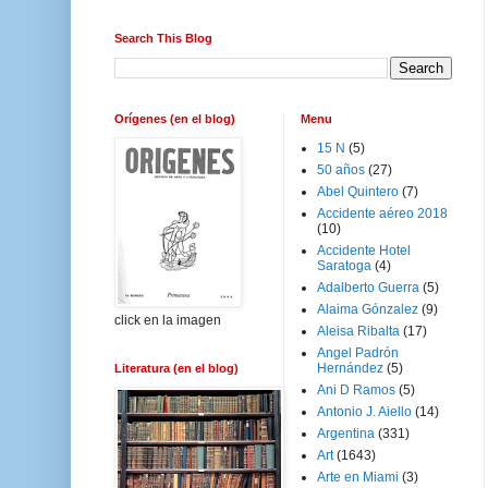
Search This Blog
Orígenes (en el blog)
Menu
15 N
(5)
50 años
(27)
Abel Quintero
(7)
Accidente aéreo 2018
(10)
Accidente Hotel
Saratoga
(4)
Adalberto Guerra
(5)
Alaima Gónzalez
(9)
click en la imagen
Aleisa Ribalta
(17)
Angel Padrón
Hernández
(5)
Literatura (en el blog)
Ani D Ramos
(5)
Antonio J. Aiello
(14)
Argentina
(331)
Art
(1643)
Arte en Miami
(3)