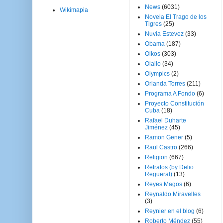
News
(6031)
Wikimapia
Novela El Trago de los
Tigres
(25)
Nuvia Estevez
(33)
Obama
(187)
Oikos
(303)
Olallo
(34)
Olympics
(2)
Orlanda Torres
(211)
Programa A Fondo
(6)
Proyecto Constitución
Cuba
(18)
Rafael Duharte
Jiménez
(45)
Ramon Gener
(5)
Raul Castro
(266)
Religion
(667)
Retratos (by Delio
Regueral)
(13)
Reyes Magos
(6)
Reynaldo Miravelles
(3)
Reynier en el blog
(6)
Roberto Méndez
(55)