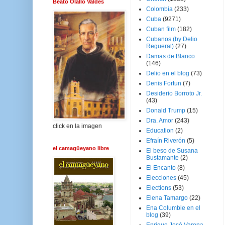
Beato Olallo Valdés
Colombia
(233)
Cuba
(9271)
Cuban film
(182)
Cubanos (by Delio
Regueral)
(27)
Damas de Blanco
(146)
Delio en el blog
(73)
Denis Fortun
(7)
Desiderio Borroto Jr.
(43)
Donald Trump
(15)
Dra. Amor
(243)
click en la imagen
Education
(2)
Efraín Riverón
(5)
el camagüeyano libre
El beso de Susana
Bustamante
(2)
El Encanto
(8)
Elecciones
(45)
Elections
(53)
Elena Tamargo
(22)
Ena Columbie en el
blog
(39)