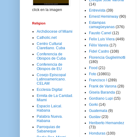
Enrique José Varona
(14)
click en la imagen
Entrevista
(39)
Ernest Heminway
(90)
Estampas
Religion
camagüeyanas
(376)
Archdiocese of Miami
Fausto Canel
(12)
Catholic.net
Felix Luis Viera
(449)
Centro Cultural
Félix Varela
(17)
Claretiano. Cuba
Fidel Castro
(108)
Conferencia de
Florencia Guglielmotti
Obispos de Cuba
(180)
Conferencia de
Food
(21)
Obispos de EU
Foto
(10801)
Cosejo Episcopal
Latinoamericano.
Francisco I
(289)
CELAM
Frank de Varona
(28)
Ecclesia Digital
Gisela Baranda
(1)
Ermita de La Caridad.
Gordiano Lupi
(15)
Miami
Gorki
(14)
Espacio Laical.
Habana
Guatemala
(9)
Palabra Nueva.
Gustav
(23)
Habana
Heriberto Hernandez
Parroquias de
(73)
Sabaneque
Honduras
(100)