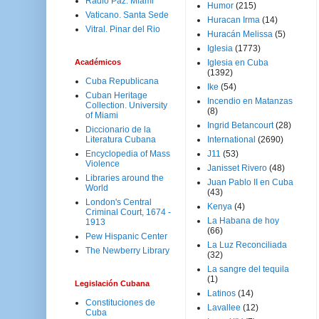
Radio Paz. Miami
Humor
(215)
Vaticano. Santa Sede
Huracan Irma
(14)
Vitral. Pinar del Rio
Huracán Melissa
(5)
Iglesia
(1773)
Académicos
Iglesia en Cuba
(1392)
Cuba Republicana
Ike
(54)
Cuban Heritage
Incendio en Matanzas
Collection. University
(8)
of Miami
Ingrid Betancourt
(28)
Diccionario de la
Literatura Cubana
International
(2690)
Encyclopedia of Mass
J11
(53)
Violence
Janisset Rivero
(48)
Libraries around the
Juan Pablo II en Cuba
World
(43)
London's Central
Kenya
(4)
Criminal Court, 1674 -
La Habana de hoy
1913
(66)
Pew Hispanic Center
La Luz Reconciliada
The Newberry Library
(32)
La sangre del tequila
(1)
Legislación Cubana
Latinos
(14)
Constituciones de
Lavallee
(12)
Cuba