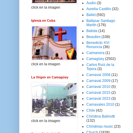
Audio
(3)
click en la imagen
Aurelia Castillo
(32)
Ballet
(592)
Iglesia en Cuba
Baltasar Santiago
Martín
(176)
Batista
(14)
Beauties
(108)
Benedicto XVI
Renuncia
(36)
Caimanera
(1)
Camagüey
(2502)
click en la imagen
Carlos Ruiz de la
Tejera
(3)
Carnaval 2008
(11)
La Virgen en Camagüey
Carnaval 2009
(17)
Carnaval 2010
(5)
Carnaval 2015
(2)
Carnaval 2023
(3)
Carnavales 2010
(1)
Chile
(42)
Christina Balinotti
(132)
click en la imagen
Christmas music
(23)
Church
(1838)