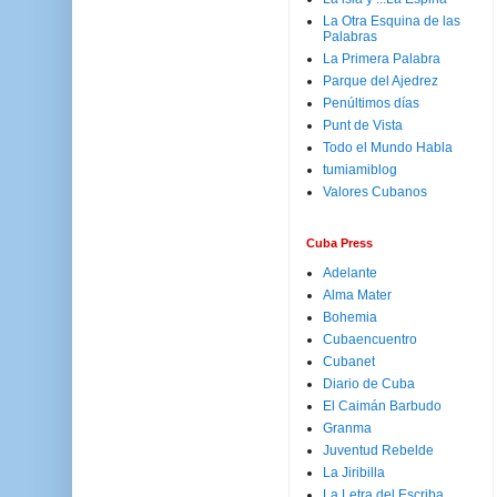
La Otra Esquina de las
Palabras
La Primera Palabra
Parque del Ajedrez
Penúltimos días
Punt de Vista
Todo el Mundo Habla
tumiamiblog
Valores Cubanos
Cuba Press
Adelante
Alma Mater
Bohemia
Cubaencuentro
Cubanet
Diario de Cuba
El Caimán Barbudo
Granma
Juventud Rebelde
La Jiribilla
La Letra del Escriba