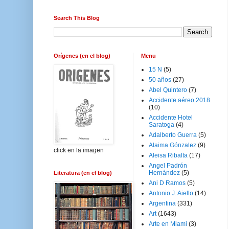
Search This Blog
Orígenes (en el blog)
Menu
15 N
(5)
50 años
(27)
Abel Quintero
(7)
Accidente aéreo 2018
(10)
Accidente Hotel
Saratoga
(4)
Adalberto Guerra
(5)
Alaima Gónzalez
(9)
click en la imagen
Aleisa Ribalta
(17)
Angel Padrón
Hernández
(5)
Literatura (en el blog)
Ani D Ramos
(5)
Antonio J. Aiello
(14)
Argentina
(331)
Art
(1643)
Arte en Miami
(3)