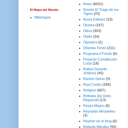
News
(6031)
Novela El Trago de los
El Mapa del Mundo
Tigres
(25)
Wikimapia
Nuvia Estevez
(33)
Obama
(187)
Oikos
(303)
Olallo
(34)
Olympics
(2)
Orlanda Torres
(211)
Programa A Fondo
(6)
Proyecto Constitución
Cuba
(18)
Rafael Duharte
Jiménez
(45)
Ramon Gener
(5)
Raul Castro
(266)
Religion
(667)
Retratos (by Delio
Regueral)
(13)
Reyes Magos
(6)
Reynaldo Miravelles
(3)
Reynier en el blog
(6)
Roberto Méndez
(55)