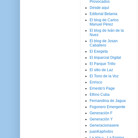
Provocados
Desde aquí
Editorial Betania
El blog de Carlos
Manuel Pérez
El blog de Iván de la
Nuez
El blog de Josan
Caballero
El Exegeta
El Imparcial Digital
El Parque Trillo
El sitio de Laz
El Tono de la Voz
Enrisco
Ernesto's Page
Ethno Cuba
Fernandina de Jagua
Fogonero Emergente
Generación F
Generación Y
Generacionasere
juanKaphotos
La isla y ...La Espina