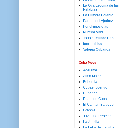
La Otra Esquina de las
Palabras
La Primera Palabra
Parque del Ajedrez
Penúltimos días
Punt de Vista
Todo el Mundo Habla
tumiamiblog
Valores Cubanos
Cuba Press
Adelante
Alma Mater
Bohemia
Cubaencuentro
Cubanet
Diario de Cuba
El Caimán Barbudo
Granma
Juventud Rebelde
La Jiribilla
La Letra del Escriba