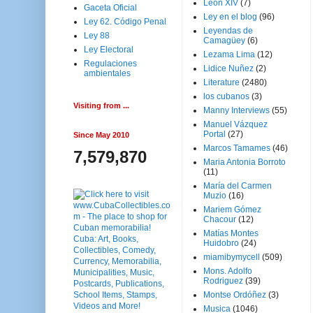
Leon XIV
(7)
Gaceta Oficial
Ley en el blog
(96)
Ley 62. Código Penal
Leyendas de
Ley 88
Camagüey
(6)
Ley Electoral
Lezama Lima
(12)
Regulaciones
Lidice Nuñez
(2)
ambientales
Literature
(2480)
los cubanos
(3)
Visiting from ...
Manny Interviews
(55)
Manuel Vázquez
Portal
(27)
Since May 2010
Marcos Tamames
(46)
7,579,870
Maria Antonia Borroto
(11)
María del Carmen
Muzio
(16)
Mariem Gómez
Chacour
(12)
Matías Montes
Huidobro
(24)
miamibymycell
(509)
Mons. Adolfo
Rodriguez
(39)
Montse Ordóñez
(3)
Musica
(1046)