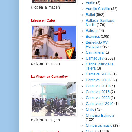
Audio
(3)
click en la imagen
Aurelia Castillo
(32)
Ballet
(592)
Iglesia en Cuba
Baltasar Santiago
Martín
(176)
Batista
(14)
Beauties
(108)
Benedicto XVI
Renuncia
(36)
Caimanera
(1)
Camagüey
(2502)
click en la imagen
Carlos Ruiz de la
Tejera
(3)
Carnaval 2008
(11)
La Virgen en Camagüey
Carnaval 2009
(17)
Carnaval 2010
(5)
Carnaval 2015
(2)
Carnaval 2023
(3)
Carnavales 2010
(1)
Chile
(42)
Christina Balinotti
(132)
click en la imagen
Christmas music
(23)
Church
(1838)