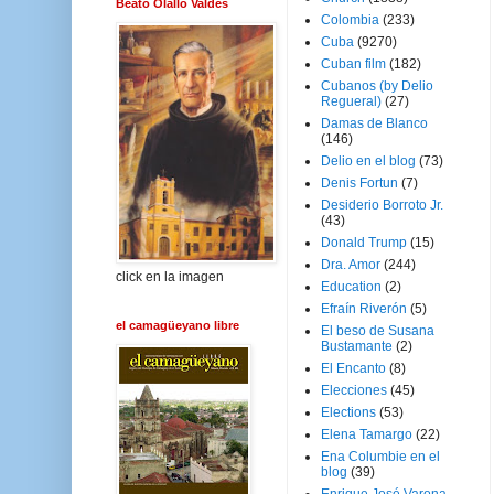
Beato Olallo Valdés
Colombia
(233)
Cuba
(9270)
Cuban film
(182)
Cubanos (by Delio
Regueral)
(27)
Damas de Blanco
(146)
Delio en el blog
(73)
Denis Fortun
(7)
Desiderio Borroto Jr.
(43)
Donald Trump
(15)
Dra. Amor
(244)
click en la imagen
Education
(2)
Efraín Riverón
(5)
el camagüeyano libre
El beso de Susana
Bustamante
(2)
El Encanto
(8)
Elecciones
(45)
Elections
(53)
Elena Tamargo
(22)
Ena Columbie en el
blog
(39)