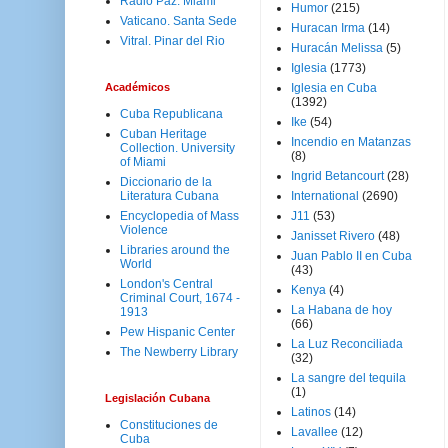
Radio Paz. Miami
Humor
(215)
Vaticano. Santa Sede
Huracan Irma
(14)
Vitral. Pinar del Rio
Huracán Melissa
(5)
Iglesia
(1773)
Académicos
Iglesia en Cuba
(1392)
Cuba Republicana
Ike
(54)
Cuban Heritage
Incendio en Matanzas
Collection. University
(8)
of Miami
Ingrid Betancourt
(28)
Diccionario de la
Literatura Cubana
International
(2690)
Encyclopedia of Mass
J11
(53)
Violence
Janisset Rivero
(48)
Libraries around the
Juan Pablo II en Cuba
World
(43)
London's Central
Kenya
(4)
Criminal Court, 1674 -
La Habana de hoy
1913
(66)
Pew Hispanic Center
La Luz Reconciliada
The Newberry Library
(32)
La sangre del tequila
(1)
Legislación Cubana
Latinos
(14)
Constituciones de
Lavallee
(12)
Cuba