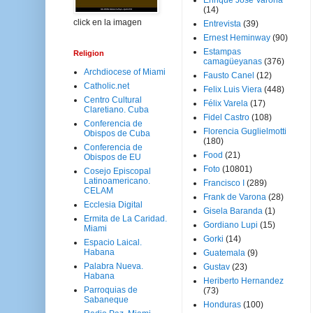
Enrique José Varona
(14)
click en la imagen
Entrevista
(39)
Ernest Heminway
(90)
Estampas
Religion
camagüeyanas
(376)
Archdiocese of Miami
Fausto Canel
(12)
Catholic.net
Felix Luis Viera
(448)
Centro Cultural
Félix Varela
(17)
Claretiano. Cuba
Fidel Castro
(108)
Conferencia de
Florencia Guglielmotti
Obispos de Cuba
(180)
Conferencia de
Food
(21)
Obispos de EU
Foto
(10801)
Cosejo Episcopal
Latinoamericano.
Francisco I
(289)
CELAM
Frank de Varona
(28)
Ecclesia Digital
Gisela Baranda
(1)
Ermita de La Caridad.
Gordiano Lupi
(15)
Miami
Gorki
(14)
Espacio Laical.
Habana
Guatemala
(9)
Palabra Nueva.
Gustav
(23)
Habana
Heriberto Hernandez
Parroquias de
(73)
Sabaneque
Honduras
(100)