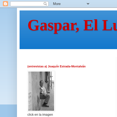
Gaspar, El L
(entrevistas a) Joaquín Estrada-Montalván
click en la imagen