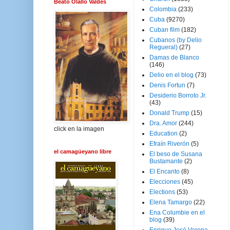
Beato Olallo Valdés
Colombia
(233)
Cuba
(9270)
Cuban film
(182)
Cubanos (by Delio
Regueral)
(27)
Damas de Blanco
(146)
Delio en el blog
(73)
Denis Fortun
(7)
Desiderio Borroto Jr.
(43)
Donald Trump
(15)
Dra. Amor
(244)
click en la imagen
Education
(2)
Efraín Riverón
(5)
el camagüeyano libre
El beso de Susana
Bustamante
(2)
El Encanto
(8)
Elecciones
(45)
Elections
(53)
Elena Tamargo
(22)
Ena Columbie en el
blog
(39)