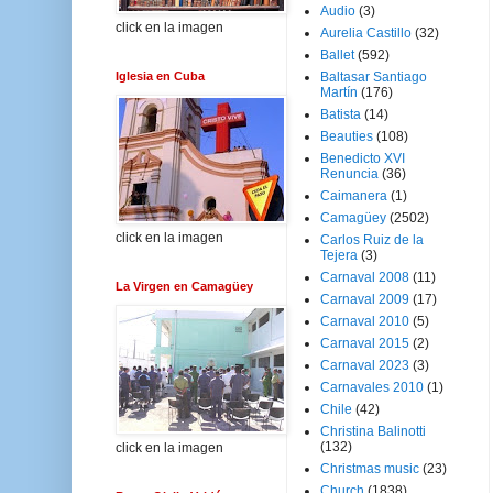
Audio
(3)
click en la imagen
Aurelia Castillo
(32)
Ballet
(592)
Iglesia en Cuba
Baltasar Santiago
Martín
(176)
Batista
(14)
Beauties
(108)
Benedicto XVI
Renuncia
(36)
Caimanera
(1)
Camagüey
(2502)
click en la imagen
Carlos Ruiz de la
Tejera
(3)
Carnaval 2008
(11)
La Virgen en Camagüey
Carnaval 2009
(17)
Carnaval 2010
(5)
Carnaval 2015
(2)
Carnaval 2023
(3)
Carnavales 2010
(1)
Chile
(42)
Christina Balinotti
(132)
click en la imagen
Christmas music
(23)
Church
(1838)