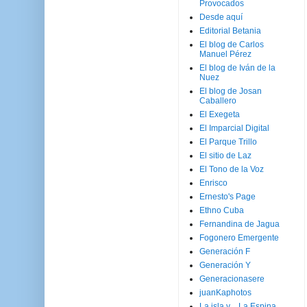
Provocados
Desde aquí
Editorial Betania
El blog de Carlos
Manuel Pérez
El blog de Iván de la
Nuez
El blog de Josan
Caballero
El Exegeta
El Imparcial Digital
El Parque Trillo
El sitio de Laz
El Tono de la Voz
Enrisco
Ernesto's Page
Ethno Cuba
Fernandina de Jagua
Fogonero Emergente
Generación F
Generación Y
Generacionasere
juanKaphotos
La isla y ...La Espina