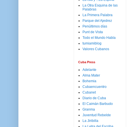
La Otra Esquina de las
Palabras
La Primera Palabra
Parque del Ajedrez
Penúltimos días
Punt de Vista
Todo el Mundo Habla
tumiamiblog
Valores Cubanos
Cuba Press
Adelante
Alma Mater
Bohemia
Cubaencuentro
Cubanet
Diario de Cuba
El Caimán Barbudo
Granma
Juventud Rebelde
La Jiribilla
La Letra del Escriba