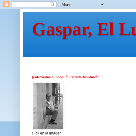
Gaspar, El L
(entrevistas a) Joaquín Estrada-Montalván
click en la imagen