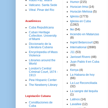
Radio Paz. Miami
Humor
(215)
Vaticano. Santa Sede
Huracan Irma
(14)
Vitral. Pinar del Rio
Huracán Melissa
(5)
Iglesia
(1773)
Académicos
Iglesia en Cuba
(1392)
Cuba Republicana
Ike
(54)
Cuban Heritage
Incendio en Matanzas
Collection. University
(8)
of Miami
Ingrid Betancourt
(28)
Diccionario de la
Literatura Cubana
International
(2690)
Encyclopedia of Mass
J11
(53)
Violence
Janisset Rivero
(48)
Libraries around the
Juan Pablo II en Cuba
World
(43)
London's Central
Kenya
(4)
Criminal Court, 1674 -
La Habana de hoy
1913
(66)
Pew Hispanic Center
La Luz Reconciliada
The Newberry Library
(32)
La sangre del tequila
(1)
Legislación Cubana
Latinos
(14)
Constituciones de
Lavallee
(12)
Cuba