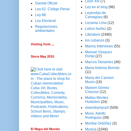
Leon XIV
(7)
Gaceta Oficial
Ley en el blog
(96)
Ley 62. Código Penal
Leyendas de
Ley 88
Camagüey
(6)
Ley Electoral
Lezama Lima
(12)
Regulaciones
Lidice Nuñez
(2)
ambientales
Literature
(2480)
los cubanos
(3)
Visiting from ...
Manny Interviews
(55)
Manuel Vázquez
Portal
(27)
Since May 2010
Marcos Tamames
(46)
Maria Antonia Borroto
(11)
María del Carmen
Muzio
(16)
Mariem Gómez
Chacour
(12)
Matías Montes
Huidobro
(24)
miamibymycell
(509)
Mons. Adolfo
Rodriguez
(39)
Montse Ordóñez
(3)
El Mapa del Mundo
Musica
(1046)