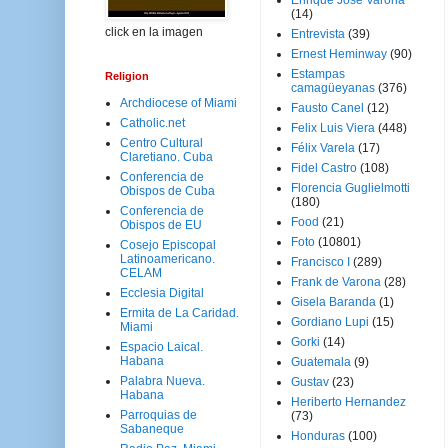
Enrique José Varona
(14)
click en la imagen
Entrevista
(39)
Ernest Heminway
(90)
Estampas
Religion
camagüeyanas
(376)
Archdiocese of Miami
Fausto Canel
(12)
Catholic.net
Felix Luis Viera
(448)
Centro Cultural
Félix Varela
(17)
Claretiano. Cuba
Fidel Castro
(108)
Conferencia de
Florencia Guglielmotti
Obispos de Cuba
(180)
Conferencia de
Food
(21)
Obispos de EU
Foto
(10801)
Cosejo Episcopal
Latinoamericano.
Francisco I
(289)
CELAM
Frank de Varona
(28)
Ecclesia Digital
Gisela Baranda
(1)
Ermita de La Caridad.
Gordiano Lupi
(15)
Miami
Gorki
(14)
Espacio Laical.
Habana
Guatemala
(9)
Palabra Nueva.
Gustav
(23)
Habana
Heriberto Hernandez
Parroquias de
(73)
Sabaneque
Honduras
(100)