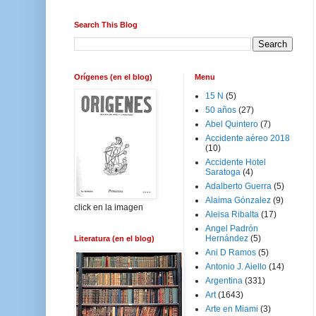
Search This Blog
Orígenes (en el blog)
Menu
15 N
(5)
50 años
(27)
Abel Quintero
(7)
Accidente aéreo 2018
(10)
Accidente Hotel
Saratoga
(4)
Adalberto Guerra
(5)
Alaima Gónzalez
(9)
click en la imagen
Aleisa Ribalta
(17)
Angel Padrón
Hernández
(5)
Literatura (en el blog)
Ani D Ramos
(5)
Antonio J. Aiello
(14)
Argentina
(331)
Art
(1643)
Arte en Miami
(3)