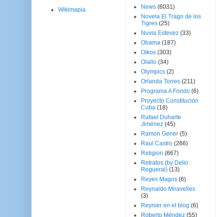
News
(6031)
Wikimapia
Novela El Trago de los
Tigres
(25)
Nuvia Estevez
(33)
Obama
(187)
Oikos
(303)
Olallo
(34)
Olympics
(2)
Orlanda Torres
(211)
Programa A Fondo
(6)
Proyecto Constitución
Cuba
(18)
Rafael Duharte
Jiménez
(45)
Ramon Gener
(5)
Raul Castro
(266)
Religion
(667)
Retratos (by Delio
Regueral)
(13)
Reyes Magos
(6)
Reynaldo Miravelles
(3)
Reynier en el blog
(6)
Roberto Méndez
(55)